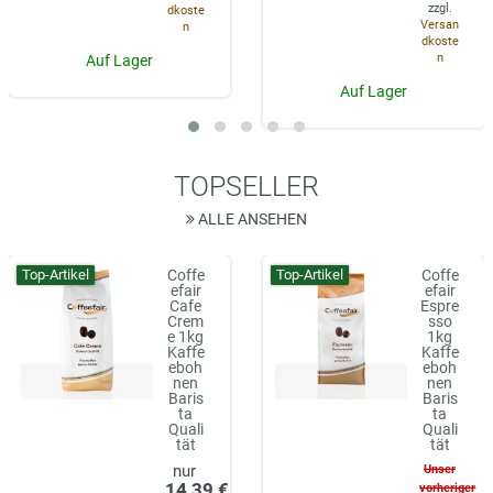
zzgl.
dkoste
Versan
n
dkoste
n
Auf Lager
Auf Lager
TOPSELLER
ALLE ANSEHEN
Top-Artikel
Top-Artikel
Coffe
Coffe
efair
efair
Cafe
Espre
Crem
sso
e 1kg
1kg
Kaffe
Kaffe
eboh
eboh
nen
nen
Baris
Baris
ta
ta
Quali
Quali
tät
tät
Unser
14,39 €
vorheriger