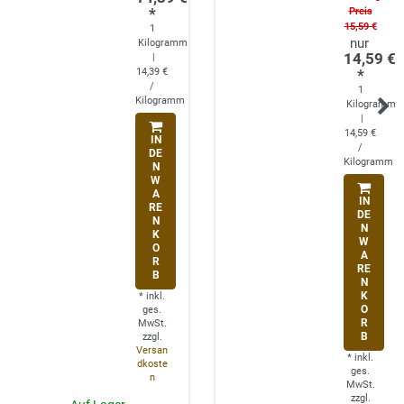
*
Preis
15,59 €
1
Kilogramm
14,59 €
|
14,39 €
*
/
1
Kilogramm
Kilogramm
|
14,59 €
IN
/
DE
Kilogramm
N
W
A
IN
RE
DE
N
N
K
W
O
A
R
RE
B
N
K
*
inkl.
O
ges.
R
MwSt.
B
zzgl.
Versan
*
inkl.
dkoste
ges.
n
MwSt.
zzgl.