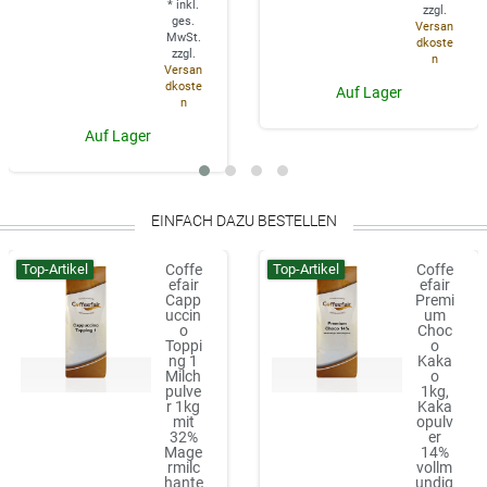
*
inkl.
zzgl.
ges.
Versan
MwSt.
dkoste
zzgl.
n
Versan
dkoste
Auf Lager
n
Auf Lager
EINFACH DAZU BESTELLEN
Top-Artikel
Top-Artikel
Coffe
Coffe
efair
efair
Capp
Premi
uccin
um
o
Choc
Toppi
o
ng 1
Kaka
Milch
o
pulve
1kg,
r 1kg
Kaka
mit
opulv
32%
er
Mage
14%
rmilc
vollm
hante
undig