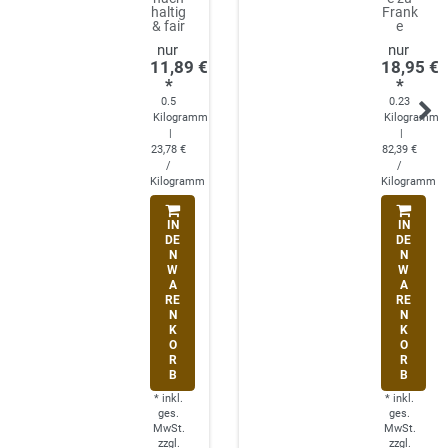
haltig
Frank
& fair
e
11,89 €
18,95 €
*
*
0.5
0.23
Kilogramm
Kilogramm
|
|
23,78 €
82,39 €
/
/
Kilogramm
Kilogramm
IN
IN
DE
DE
N
N
W
W
A
A
RE
RE
N
N
K
K
O
O
R
R
B
B
*
inkl.
*
inkl.
ges.
ges.
MwSt.
MwSt.
zzgl.
zzgl.