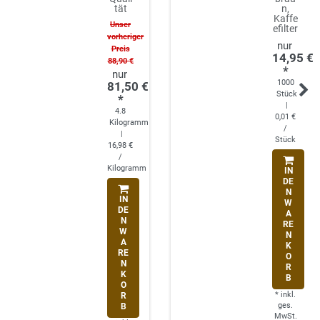
tät
n,
Kaffe
Unser
efilter
vorheriger
Preis
14,95 €
88,90 €
*
1000
81,50 €
Stück
*
|
4.8
0,01 €
Kilogramm
/
|
Stück
16,98 €
/
Kilogramm
IN
DE
N
IN
W
DE
A
N
RE
W
N
A
K
RE
O
N
R
K
B
O
*
inkl.
R
ges.
B
MwSt.