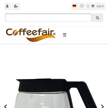
0
0,00 €
☰