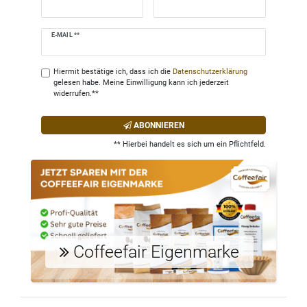
Newsletter
E-MAIL **
Honig
Hiermit bestätige ich, dass ich die
Daten­schutz­erklärung
gelesen habe. Meine Einwilligung kann ich jederzeit
widerrufen.**
ABONNIEREN
** Hierbei handelt es sich um ein Pflichtfeld.
Coffeefair Eigenmarke