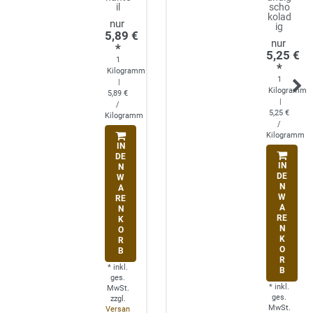
il
scho
kolad
ig
5,89 €
*
5,25 €
1
*
Kilogramm
1
|
Kilogramm
5,89 €
|
/
5,25 €
Kilogramm
/
Kilogramm
IN
DE
IN
N
DE
W
N
A
W
RE
A
N
RE
K
N
O
K
R
O
B
R
*
inkl.
B
ges.
*
inkl.
MwSt.
ges.
zzgl.
MwSt.
Versan