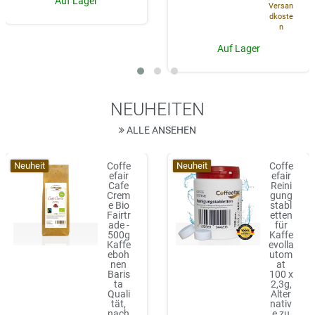
Auf Lager
Versan
dkoste
n
Auf Lager
NEUHEITEN
ALLE ANSEHEN
Neuheit
Neuheit
Coffe
Coffe
efair
efair
Cafe
Reini
Crem
gung
e Bio
stabl
Fairtr
etten
ade -
für
500g
Kaffe
Kaffe
evolla
eboh
utom
nen
at
Baris
100 x
ta
2,3g,
Quali
Alter
tät,
nativ
nach
e zu