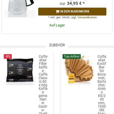
34,95 € *
IN DEN WARENKORB
*
inkl. ges. MwSt.
zzgl.
Versandkosten
Auf Lager
ZUBEHÖR
-8%
Top-Artikel
Coffe
Coffe
efair
efair
Filter
Korbf
kaffe
ilter
e
für
Caffe
Bona
Class
mat,
ic 80
Barts
x 60g
cher,
Kaffe
Anim
e
o
gema
85/2
hlen
45
in
mm,
Gastr
1000
o-
Stk
Quali
brau