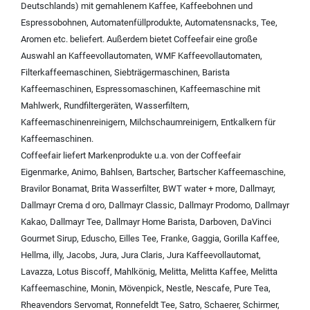
Deutschlands) mit
gemahlenem Kaffee
,
Kaffeebohnen und
Espressobohnen
,
Automatenfüllprodukte
,
Automatensnacks
,
Tee
,
Aromen
etc. beliefert. Außerdem bietet Coffeefair eine große
Auswahl an
Kaffeevollautomaten
,
WMF Kaffeevollautomaten
,
Filterkaffeemaschinen
,
Siebträgermaschinen
,
Barista
Kaffeemaschinen
,
Espressomaschinen
,
Kaffeemaschine mit
Mahlwerk
,
Rundfiltergeräten
,
Wasserfiltern
,
Kaffeemaschinenreinigern
,
Milchschaumreinigern
,
Entkalkern für
Kaffeemaschinen
.
Coffeefair liefert Markenprodukte u.a. von der
Coffeefair
Eigenmarke
,
Animo
,
Bahlsen
,
Bartscher
,
Bartscher Kaffeemaschine
,
Bravilor Bonamat
,
Brita Wasserfilter
,
BWT water + more
,
Dallmayr
,
Dallmayr Crema d oro
,
Dallmayr Classic
,
Dallmayr Prodomo
,
Dallmayr
Kakao
,
Dallmayr Tee
,
Dallmayr Home Barista
,
Darboven
,
DaVinci
Gourmet Sirup
,
Eduscho
,
Eilles Tee
,
Franke
,
Gaggia
,
Gorilla Kaffee
,
Hellma
,
illy
,
Jacobs
,
Jura
,
Jura Claris
,
Jura Kaffeevollautomat
,
Lavazza
,
Lotus Biscoff
,
Mahlkönig
,
Melitta
,
Melitta Kaffee
,
Melitta
Kaffeemaschine
,
Monin
,
Mövenpick
,
Nestle
,
Nescafe
,
Pure Tea
,
Rheavendors Servomat
,
Ronnefeldt Tee
,
Satro
,
Schaerer
,
Schirmer
,