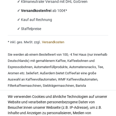
✓
Klimaneutraler Versand mit DHL GoGreen
✓
Versandkostenfrei
ab 100€*
✓
Kauf auf Rechnung
✓
Staffelpreise
*
inkl. ges. MwSt. zzgl.
.
Versandkosten
Sie werden ab einem Bestellwert von 100,- € frei Haus (nur innerhalb
Deutschlands) mit
gemahlenem Kaffee
,
Kaffeebohnen und
Espressobohnen
,
Automatenfüllprodukte
,
Automatensnacks
,
Tee
,
Aromen
etc. beliefert. Außerdem bietet Coffeefair eine große
Auswahl an
Kaffeevollautomaten
,
WMF Kaffeevollautomaten
,
Filterkaffeemaschinen
,
Siebträgermaschinen
,
Barista
Kaffeemaschinen
,
Espressomaschinen
,
Kaffeemaschine mit
Wir verwenden Cookies und ähnliche Technologien auf unserer
Mahlwerk
,
Rundfiltergeräten
,
Wasserfiltern
,
Website und verarbeiten personenbezogene Daten von
Kaffeemaschinenreinigern
,
Milchschaumreinigern
,
Entkalkern für
Besucher:innen unserer Webseite (z.B. IP-Adresse), um z.B.
Kaffeemaschinen
.
Inhalte und Anzeigen zu personalisieren, Medien von