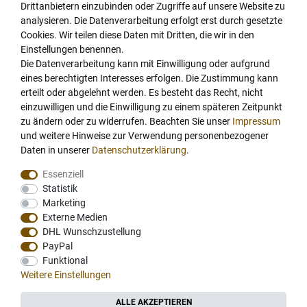
Coffeefair liefert Markenprodukte u.a. von der
Coffeefair
Drittanbietern einzubinden oder Zugriffe auf unsere Website zu
Eigenmarke
,
Animo
,
Bahlsen
,
Bartscher
,
Bartscher Kaffeemaschine
,
analysieren. Die Datenverarbeitung erfolgt erst durch gesetzte
Cookies. Wir teilen diese Daten mit Dritten, die wir in den
Bravilor Bonamat
,
Brita Wasserfilter
,
BWT water + more
,
Dallmayr
,
Einstellungen benennen.
Dallmayr Crema d oro
,
Dallmayr Classic
,
Dallmayr Prodomo
,
Dallmayr
Die Datenverarbeitung kann mit Einwilligung oder aufgrund
Kakao
,
Dallmayr Tee
,
Dallmayr Home Barista
,
Darboven
,
DaVinci
eines berechtigten Interesses erfolgen. Die Zustimmung kann
Gourmet Sirup
,
Eduscho
,
Eilles Tee
,
Franke
,
Gaggia
,
Gorilla Kaffee
,
erteilt oder abgelehnt werden. Es besteht das Recht, nicht
Hellma
,
illy
,
Jacobs
,
Jura
,
Jura Claris
,
Jura Kaffeevollautomat
,
einzuwilligen und die Einwilligung zu einem späteren Zeitpunkt
Lavazza
,
Lotus Biscoff
,
Mahlkönig
,
Melitta
,
Melitta Kaffee
,
Melitta
zu ändern oder zu widerrufen. Beachten Sie unser
Impressum
Kaffeemaschine
,
Monin
,
Mövenpick
,
Nestle
,
Nescafe
,
Pure Tea
,
und weitere Hinweise zur Verwendung personenbezogener
Daten in unserer
Daten­schutz­erklärung
.
Rheavendors Servomat
,
Ronnefeldt Tee
,
Satro
,
Schaerer
,
Schirmer
,
Tchibo
,
Teahouse Exclusives
,
Thermoplan
,
Thermoplan
Essenziell
Kaffeemaschine
,
Van Houten
,
Venessa
,
Westhoff
,
WMF
,
WMF
Statistik
Kaffeevollautomat
.
Private Label:
Die eigene Marke zu unglaublichen
Marketing
Konditionen.
Externe Medien
DHL Wunschzustellung
Coffeefair ist der Spezialist für den gewerblichen Bedarf.
PayPal
Professionelle Lösungen für individuelle Anforderungen:
Kaffeeabo
Funktional
mit kostenloser Filterkaffeemaschine Bonamat TH
,
Weitere Einstellungen
Kaffeeversorgung für Büros und Behörden
,
Kaffeeversorgung für die
Gastronomie und Hotellerie
.
ALLE AKZEPTIEREN