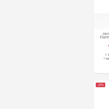
Jaco
Espre
1
K
*
in
-20%