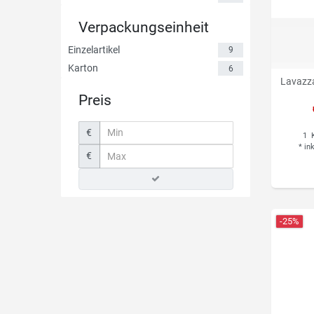
Verpackungseinheit
Einzelartikel
9
Karton
6
Lavazza
Preis
€
1
K
*
in
€
-25%