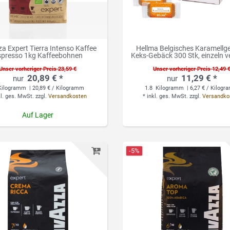
a Expert Tierra Intenso Kaffee
Hellma Belgisches Karamellg
spresso 1kg Kaffeebohnen
Keks-Gebäck 300 Stk, einzeln v
Unser vorheriger Preis 23,59 €
Unser vorheriger Preis 12,49 
20,89 € *
11,29 € *
ilogramm
| 20,89 € / Kilogramm
1.8
Kilogramm
| 6,27 € / Kilog
kl. ges. MwSt.
zzgl.
Versandkosten
*
inkl. ges. MwSt.
zzgl.
Versandko
Auf Lager
-5%