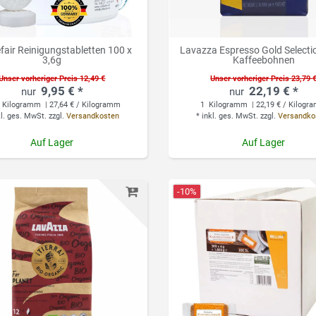
fair Reinigungstabletten 100 x
Lavazza Espresso Gold Selectio
3,6g
Kaffeebohnen
Unser vorheriger Preis 12,49 €
Unser vorheriger Preis 23,79 
9,95 € *
22,19 € *
Kilogramm
| 27,64 € / Kilogramm
1
Kilogramm
| 22,19 € / Kilog
kl. ges. MwSt.
zzgl.
Versandkosten
*
inkl. ges. MwSt.
zzgl.
Versandko
Auf Lager
Auf Lager
-10%