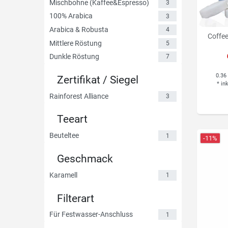
Mischbohne (Kaffee&Espresso)
3
100% Arabica
3
Arabica & Robusta
4
Coffee
Mittlere Röstung
5
Dunkle Röstung
7
0.36
Zertifikat / Siegel
*
in
Rainforest Alliance
3
Teeart
Beuteltee
1
-11%
Geschmack
Karamell
1
Filterart
Für Festwasser-Anschluss
1