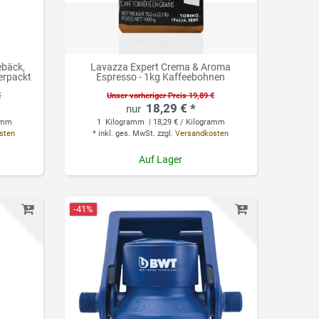
ebäck,
Lavazza Expert Crema & Aroma
erpackt
Espresso - 1kg Kaffeebohnen
€
Unser vorheriger Preis 19,89 €
18,29 € *
ramm
1
Kilogramm
| 18,29 € / Kilogramm
sten
*
inkl. ges. MwSt.
zzgl.
Versandkosten
Auf Lager
-41%