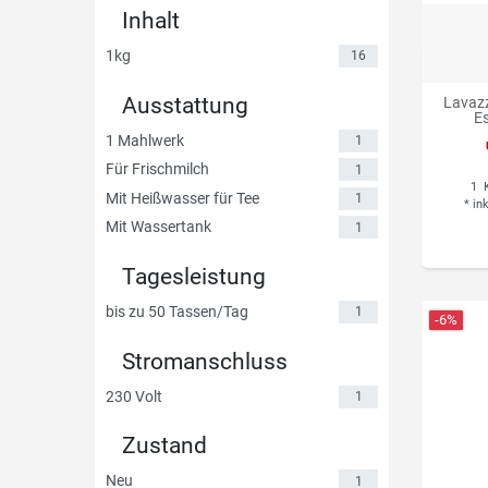
Inhalt
1kg
16
Ausstattung
Lavazz
E
1 Mahlwerk
1
Für Frischmilch
1
1
K
Mit Heißwasser für Tee
1
*
in
Mit Wassertank
1
Tagesleistung
bis zu 50 Tassen/Tag
1
-6%
Stromanschluss
230 Volt
1
Zustand
Neu
1