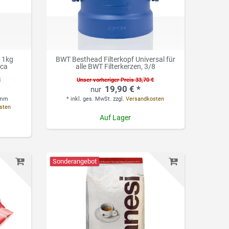
 1kg
BWT Besthead Filterkopf Universal für
ica
alle BWT Filterkerzen, 3/8
€
Unser vorheriger Preis 33,70 €
19,90 € *
ramm
*
inkl. ges. MwSt.
zzgl.
Versandkosten
sten
Auf Lager
Sonderangebot