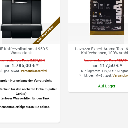
Inkl. WMF Filter
F Kaffeevollautomat 950 S
Lavazza Expert Aroma Top - 6
Wassertank
Kaffeebohnen, 100% Arab
nser vorheriger Preis 2.231,25 €
Unser vorheriger Preis 124,10 
1.785,00 € *
117,50 € *
nkl. ges. MwSt.
Versandkostenfrei
6
Kilogramm
| 19,58 € / Kilog
*
inkl. ges. MwSt.
zzgl.
Versandko
preis
- Nur solange der Vorrat reicht
Auf Lager
tschein
für den nächsten Einkauf (außer
Geräte)
tenloser Wasserfilter
für den Tank
riebnahme erfolgt durch Sie selbst.