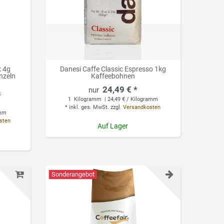
x 4g
Danesi Caffe Classic Espresso 1kg
nzeln
Kaffeebohnen
24,49 € *
€
1
Kilogramm
| 24,49 € / Kilogramm
*
inkl. ges. MwSt.
zzgl.
Versandkosten
amm
sten
Auf Lager
Sonderangebot