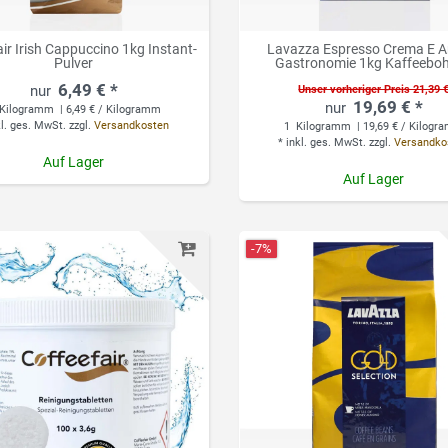
ir Irish Cappuccino 1kg Instant-
Lavazza Espresso Crema E 
Pulver
Gastronomie 1kg Kaffeebo
6,49 € *
Unser vorheriger Preis 21,39 
19,69 € *
Kilogramm
| 6,49 € / Kilogramm
kl. ges. MwSt.
zzgl.
Versandkosten
1
Kilogramm
| 19,69 € / Kilog
*
inkl. ges. MwSt.
zzgl.
Versandko
Auf Lager
Auf Lager
-7%