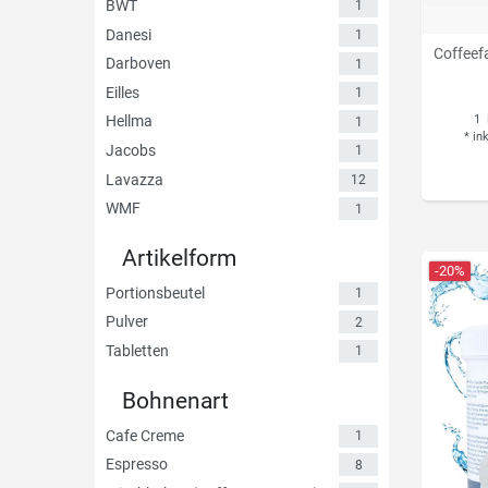
BWT
1
Danesi
1
Coffeefa
Darboven
1
Eilles
1
1
Hellma
1
*
in
Jacobs
1
Lavazza
12
WMF
1
Artikelform
-20%
Portionsbeutel
1
Pulver
2
Tabletten
1
Bohnenart
Cafe Creme
1
Espresso
8