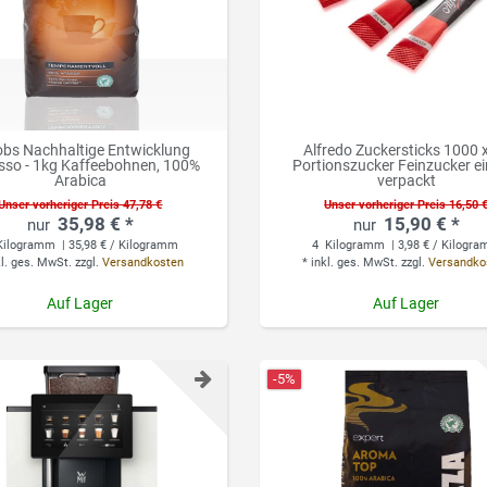
bs Nachhaltige Entwicklung
Alfredo Zuckersticks 1000 
sso - 1kg Kaffeebohnen, 100%
Portionszucker Feinzucker ei
Arabica
verpackt
Unser vorheriger Preis 47,78 €
Unser vorheriger Preis 16,50 
35,98 € *
15,90 € *
ilogramm
| 35,98 € / Kilogramm
4
Kilogramm
| 3,98 € / Kilogr
kl. ges. MwSt.
zzgl.
Versandkosten
*
inkl. ges. MwSt.
zzgl.
Versandko
Auf Lager
Auf Lager
-5%