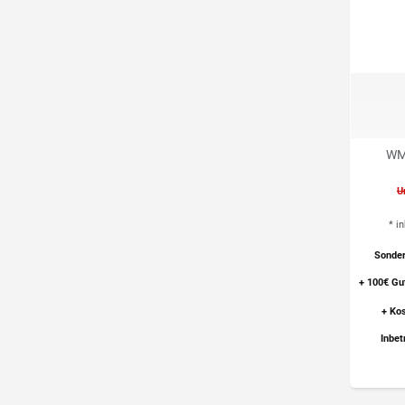
WM
U
*
i
Sonder
+
100€ Gu
+
Kos
Inbet