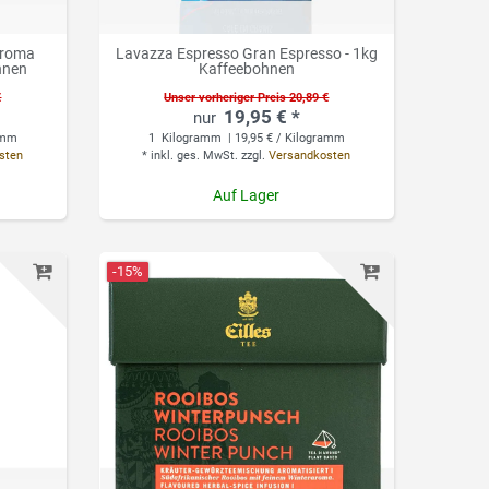
Aroma
Lavazza Espresso Gran Espresso - 1kg
hnen
Kaffeebohnen
€
Unser vorheriger Preis 20,89 €
19,95 € *
ramm
1
Kilogramm
| 19,95 € / Kilogramm
sten
*
inkl. ges. MwSt.
zzgl.
Versandkosten
Auf Lager
-15%