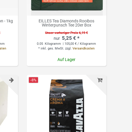
n - 1kg
EILLES Tea Diamonds Rooibos
Winterpunsch Tee 20er Box
€
Unser vorheriger Preis 6,19 €
5,25 € *
ramm
0.05
Kilogramm
| 105,00 € / Kilogramm
sten
*
inkl. ges. MwSt.
zzgl.
Versandkosten
Auf Lager
-8%