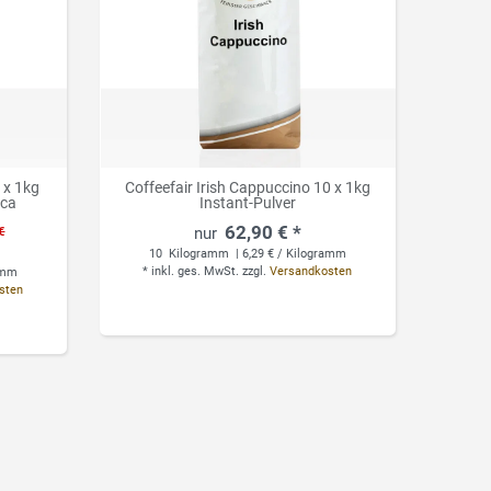
 x 1kg
Coffeefair Irish Cappuccino 10 x 1kg
ica
Instant-Pulver
62,90 € *
€
10
Kilogramm
| 6,29 € / Kilogramm
*
inkl. ges. MwSt.
zzgl.
Versandkosten
ramm
sten