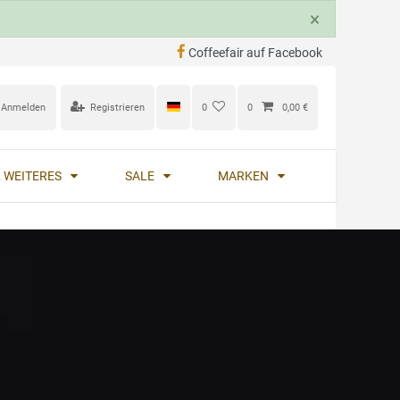
×
Coffeefair auf Facebook
Anmelden
Registrieren
0
0
0,00 €
 WEITERES
SALE
MARKEN