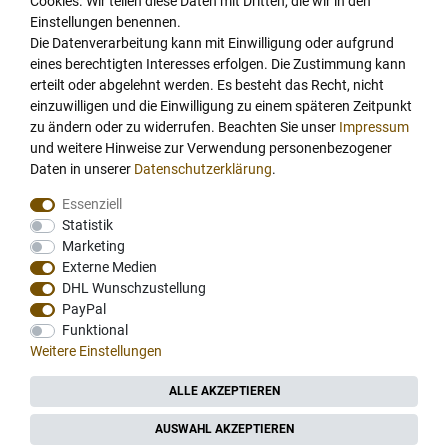
Cookies. Wir teilen diese Daten mit Dritten, die wir in den
Bravilor Bonamat
,
Brita Wasserfilter
,
BWT water + more
,
Dallmayr
,
Einstellungen benennen.
Dallmayr Crema d oro
,
Dallmayr Classic
,
Dallmayr Prodomo
,
Dallmayr
Die Datenverarbeitung kann mit Einwilligung oder aufgrund
Kakao
,
Dallmayr Tee
,
Dallmayr Home Barista
,
Darboven
,
DaVinci
eines berechtigten Interesses erfolgen. Die Zustimmung kann
Gourmet Sirup
,
Eduscho
,
Eilles Tee
,
Franke
,
Gaggia
,
Gorilla Kaffee
,
erteilt oder abgelehnt werden. Es besteht das Recht, nicht
Hellma
,
illy
,
Jacobs
,
Jura
,
Jura Claris
,
Jura Kaffeevollautomat
,
einzuwilligen und die Einwilligung zu einem späteren Zeitpunkt
Lavazza
,
Lotus Biscoff
,
Mahlkönig
,
Melitta
,
Melitta Kaffee
,
Melitta
zu ändern oder zu widerrufen. Beachten Sie unser
Impressum
Kaffeemaschine
,
Monin
,
Mövenpick
,
Nestle
,
Nescafe
,
Pure Tea
,
und weitere Hinweise zur Verwendung personenbezogener
Daten in unserer
Daten­schutz­erklärung
.
Rheavendors Servomat
,
Ronnefeldt Tee
,
Satro
,
Schaerer
,
Schirmer
,
Tchibo
,
Teahouse Exclusives
,
Thermoplan
,
Thermoplan
Essenziell
Kaffeemaschine
,
Van Houten
,
Venessa
,
Westhoff
,
WMF
,
WMF
Statistik
Kaffeevollautomat
.
Private Label:
Die eigene Marke zu unglaublichen
Marketing
Konditionen.
Externe Medien
DHL Wunschzustellung
Coffeefair ist der Spezialist für den gewerblichen Bedarf.
PayPal
Professionelle Lösungen für individuelle Anforderungen:
Kaffeeabo
Funktional
mit kostenloser Filterkaffeemaschine Bonamat TH
,
Weitere Einstellungen
Kaffeeversorgung für Büros und Behörden
,
Kaffeeversorgung für die
Gastronomie und Hotellerie
.
ALLE AKZEPTIEREN
Verkauf von Geräten nur an gewerbliche Kunden.
AUSWAHL AKZEPTIEREN
Copyright 2026 Coffeefair. Alle Rechte vorbehalten.