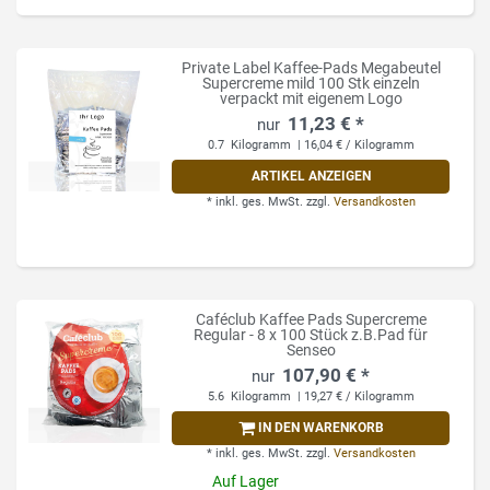
Private Label Kaffee-Pads Megabeutel
Supercreme mild 100 Stk einzeln
verpackt mit eigenem Logo
11,23 € *
0.7
Kilogramm
| 16,04 € / Kilogramm
ARTIKEL ANZEIGEN
*
inkl. ges. MwSt.
zzgl.
Versandkosten
Caféclub Kaffee Pads Supercreme
Regular - 8 x 100 Stück z.B.Pad für
Senseo
107,90 € *
5.6
Kilogramm
| 19,27 € / Kilogramm
IN DEN WARENKORB
*
inkl. ges. MwSt.
zzgl.
Versandkosten
Auf Lager