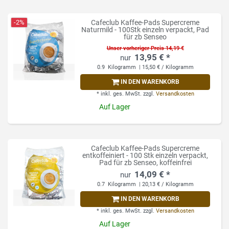
-2%
Cafeclub Kaffee-Pads Supercreme
Naturmild - 100Stk einzeln verpackt, Pad
für zb Senseo
Unser vorheriger Preis 14,19 €
13,95 € *
0.9
Kilogramm
| 15,50 € / Kilogramm
IN DEN WARENKORB
*
inkl. ges. MwSt.
zzgl.
Versandkosten
Auf Lager
Cafeclub Kaffee-Pads Supercreme
entkoffeiniert - 100 Stk einzeln verpackt,
Pad für zb Senseo, koffeinfrei
14,09 € *
0.7
Kilogramm
| 20,13 € / Kilogramm
IN DEN WARENKORB
*
inkl. ges. MwSt.
zzgl.
Versandkosten
Auf Lager