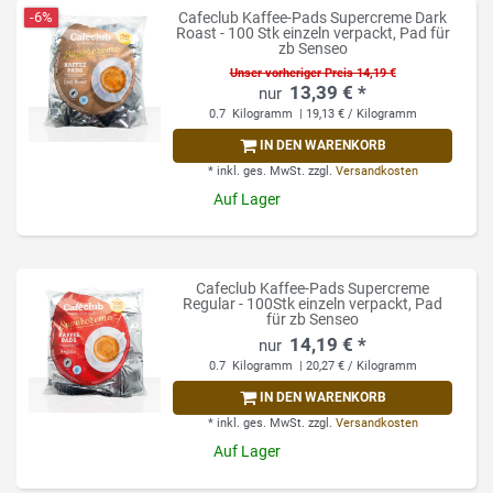
-6%
Cafeclub Kaffee-Pads Supercreme Dark
Roast - 100 Stk einzeln verpackt, Pad für
zb Senseo
Unser vorheriger Preis 14,19 €
13,39 € *
0.7
Kilogramm
| 19,13 € / Kilogramm
IN DEN WARENKORB
*
inkl. ges. MwSt.
zzgl.
Versandkosten
Auf Lager
Cafeclub Kaffee-Pads Supercreme
Regular - 100Stk einzeln verpackt, Pad
für zb Senseo
14,19 € *
0.7
Kilogramm
| 20,27 € / Kilogramm
IN DEN WARENKORB
*
inkl. ges. MwSt.
zzgl.
Versandkosten
Auf Lager