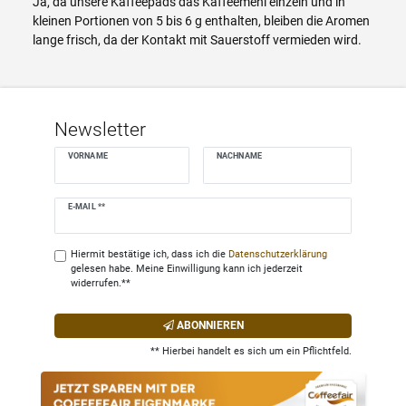
Ja, da unsere Kaffeepads das Kaffeemehl einzeln und in
kleinen Portionen von 5 bis 6 g enthalten, bleiben die Aromen
lange frisch, da der Kontakt mit Sauerstoff vermieden wird.
Newsletter
VORNAME
NACHNAME
Newsletter
E-MAIL **
Honig
Hiermit bestätige ich, dass ich die
Daten­schutz­erklärung
gelesen habe. Meine Einwilligung kann ich jederzeit
widerrufen.**
ABONNIEREN
** Hierbei handelt es sich um ein Pflichtfeld.