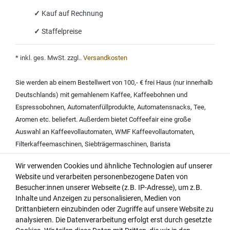
✓
Kauf auf Rechnung
✓
Staffelpreise
*
inkl. ges. MwSt. zzgl.
.
Versandkosten
Sie werden ab einem Bestellwert von 100,- € frei Haus (nur innerhalb
Deutschlands) mit
gemahlenem Kaffee
,
Kaffeebohnen und
Espressobohnen
,
Automatenfüllprodukte
,
Automatensnacks
,
Tee
,
Aromen
etc. beliefert. Außerdem bietet Coffeefair eine große
Auswahl an
Kaffeevollautomaten
,
WMF Kaffeevollautomaten
,
Filterkaffeemaschinen
,
Siebträgermaschinen
,
Barista
Kaffeemaschinen
,
Espressomaschinen
,
Kaffeemaschine mit
Wir verwenden Cookies und ähnliche Technologien auf unserer
Mahlwerk
,
Rundfiltergeräten
,
Wasserfiltern
,
Website und verarbeiten personenbezogene Daten von
Kaffeemaschinenreinigern
,
Milchschaumreinigern
,
Entkalkern für
Besucher:innen unserer Webseite (z.B. IP-Adresse), um z.B.
Kaffeemaschinen
.
Inhalte und Anzeigen zu personalisieren, Medien von
Coffeefair liefert Markenprodukte u.a. von der
Coffeefair
Drittanbietern einzubinden oder Zugriffe auf unsere Website zu
Eigenmarke
,
Animo
,
Bahlsen
,
Bartscher
,
Bartscher Kaffeemaschine
,
analysieren. Die Datenverarbeitung erfolgt erst durch gesetzte