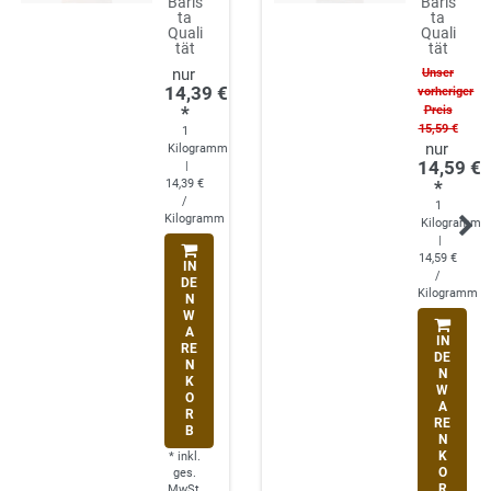
Baris
Baris
ta
ta
Quali
Quali
tät
tät
Unser
14,39 €
vorheriger
*
Preis
15,59 €
1
Kilogramm
14,59 €
|
14,39 €
*
/
1
Kilogramm
Kilogramm
|
14,59 €
IN
/
DE
Kilogramm
N
W
A
IN
RE
DE
N
N
K
W
O
A
R
RE
B
N
K
*
inkl.
O
ges.
R
MwSt.