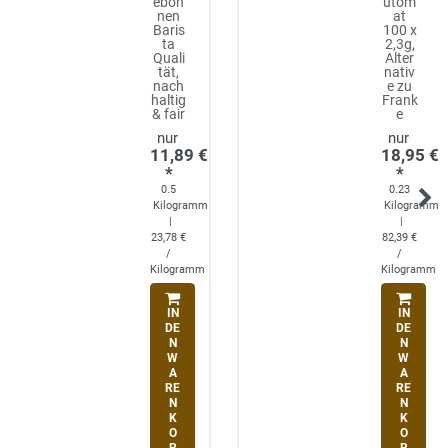
eboh
utom
nen
at
Baris
100 x
ta
2,3g,
Quali
Alter
tät,
nativ
nach
e zu
haltig
Frank
& fair
e
11,89 €
18,95 €
*
*
0.5
0.23
Kilogramm
Kilogramm
|
|
23,78 €
82,39 €
/
/
Kilogramm
Kilogramm
IN
IN
DE
DE
N
N
W
W
A
A
RE
RE
N
N
K
K
O
O
R
R