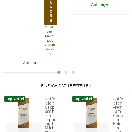
N
Auf Lager
K
O
R
B
*
inkl.
ges.
MwSt.
zzgl.
Versan
dkoste
n
Auf Lager
EINFACH DAZU BESTELLEN
Top-Artikel
Top-Artikel
Coffe
Coffe
efair
efair
Capp
Premi
uccin
um
o
Choc
Toppi
o
ng 1
Kaka
Milch
o
pulve
1kg,