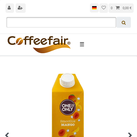
0
0,00 €
☰