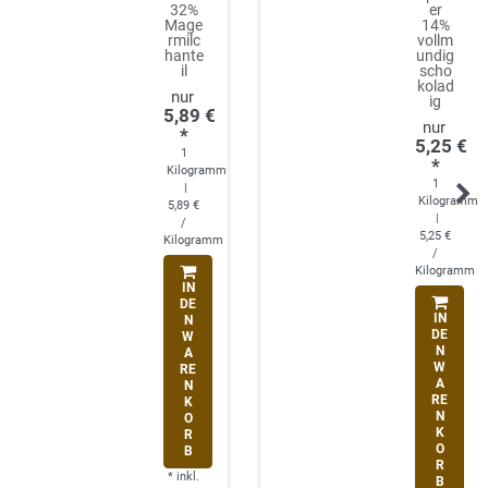
32%
er
Mage
14%
rmilc
vollm
hante
undig
il
scho
kolad
ig
5,89 €
*
5,25 €
1
*
Kilogramm
1
|
Kilogramm
5,89 €
|
/
5,25 €
Kilogramm
/
Kilogramm
IN
DE
IN
N
DE
W
N
A
W
RE
A
N
RE
K
N
O
K
R
O
B
R
*
inkl.
B