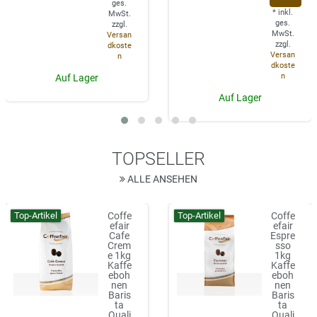
ges.
*
inkl.
MwSt.
ges.
zzgl.
MwSt.
Versan
zzgl.
dkoste
Versan
n
dkoste
n
Auf Lager
Auf Lager
TOPSELLER
ALLE ANSEHEN
Top-Artikel
Top-Artikel
Coffe
Coffe
efair
efair
Cafe
Espre
Crem
sso
e 1kg
1kg
Kaffe
Kaffe
eboh
eboh
nen
nen
Baris
Baris
ta
ta
Quali
Quali