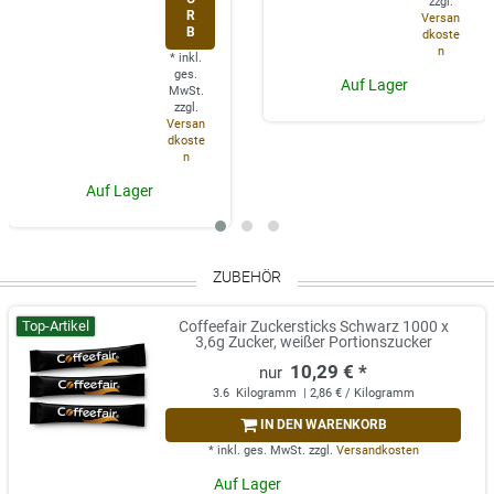
zzgl.
R
Versan
B
dkoste
n
*
inkl.
ges.
Auf Lager
MwSt.
zzgl.
Versan
dkoste
n
Auf Lager
ZUBEHÖR
Top-Artikel
Coffeefair Zuckersticks Schwarz 1000 x
3,6g Zucker, weißer Portionszucker
10,29 € *
3.6
Kilogramm
| 2,86 € / Kilogramm
IN DEN WARENKORB
*
inkl. ges. MwSt.
zzgl.
Versandkosten
Auf Lager