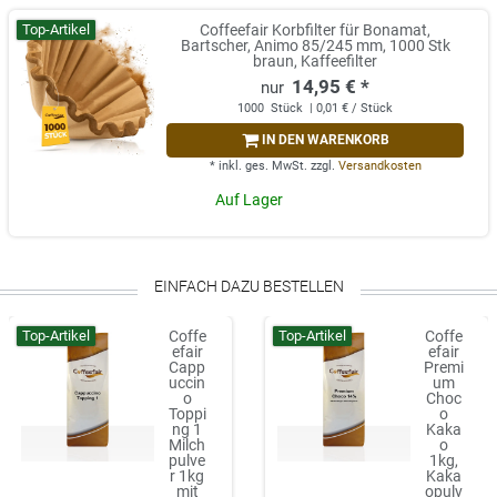
Top-Artikel
Coffeefair Korbfilter für Bonamat,
Bartscher, Animo 85/245 mm, 1000 Stk
braun, Kaffeefilter
14,95 € *
1000
Stück
| 0,01 € / Stück
IN DEN WARENKORB
*
inkl. ges. MwSt.
zzgl.
Versandkosten
Auf Lager
EINFACH DAZU BESTELLEN
Top-Artikel
Top-Artikel
Coffe
Coffe
efair
efair
Capp
Premi
uccin
um
o
Choc
Toppi
o
ng 1
Kaka
Milch
o
pulve
1kg,
r 1kg
Kaka
mit
opulv