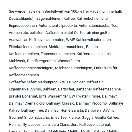
Sie werden ab einem Bestellwert von 100,- € frei Haus (nur innerhalb
Deutschlands) mit
gemahlenem Kaffee
,
Kaffeebohnen und
Espressobohnen
,
Automatenfüllprodukte
,
Automatensnacks
,
Tee
,
Aromen
etc. beliefert. Außerdem bietet Coffeefair eine große
Auswahl an
Kaffeevollautomaten
,
WMF Kaffeevollautomaten
,
Filterkaffeemaschinen
,
Siebträgermaschinen
,
Barista
Kaffeemaschinen
,
Espressomaschinen
,
Kaffeemaschine mit
Mahlwerk
,
Rundfiltergeräten
,
Wasserfiltern
,
Kaffeemaschinenreinigern
,
Milchschaumreinigern
,
Entkalkern für
Kaffeemaschinen
.
Coffeefair liefert Markenprodukte u.a. von der
Coffeefair
Eigenmarke
,
Animo
,
Bahlsen
,
Bartscher
,
Bartscher Kaffeemaschine
,
Bravilor Bonamat
,
Brita Wasserfilter
,
BWT water + more
,
Dallmayr
,
Dallmayr Crema d oro
,
Dallmayr Classic
,
Dallmayr Prodomo
,
Dallmayr
Kakao
,
Dallmayr Tee
,
Dallmayr Home Barista
,
Darboven
,
DaVinci
Gourmet Sirup
,
Eduscho
,
Eilles Tee
,
Franke
,
Gaggia
,
Gorilla Kaffee
,
Hellma
,
illy
,
Jacobs
,
Jura
,
Jura Claris
,
Jura Kaffeevollautomat
,
Lavazza
,
Lotus Biscoff
,
Mahlkönig
,
Melitta
,
Melitta Kaffee
,
Melitta