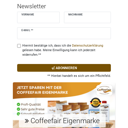
Newsletter
VORNAME
NACHNAME
Newsletter
E-MAIL **
Honig
Hiermit bestätige ich, dass ich die
Daten­schutz­erklärung
gelesen habe. Meine Einwilligung kann ich jederzeit
widerrufen.**
ABONNIEREN
** Hierbei handelt es sich um ein Pflichtfeld.
Coffeefair Eigenmarke