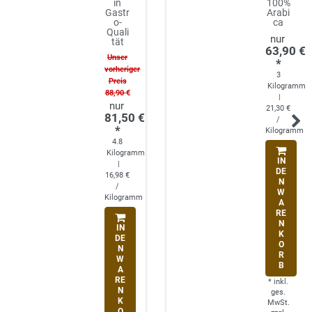
in
100%
Gastr
Arabi
o-
ca
Quali
tät
63,90 €
Unser
*
vorheriger
3
Preis
Kilogramm
88,90 €
|
21,30 €
81,50 €
/
*
Kilogramm
4.8
Kilogramm
IN
|
DE
16,98 €
N
/
W
Kilogramm
A
RE
N
IN
K
DE
O
N
R
W
B
A
RE
*
inkl.
N
ges.
K
MwSt.
O