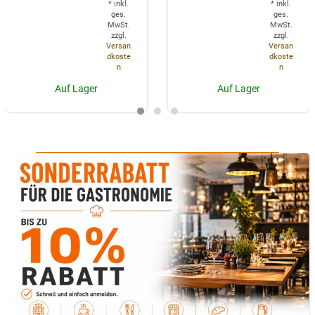
*
inkl.
*
inkl.
ges.
ges.
MwSt.
MwSt.
zzgl.
zzgl.
Versan
Versan
dkoste
dkoste
n
n
Auf Lager
Auf Lager