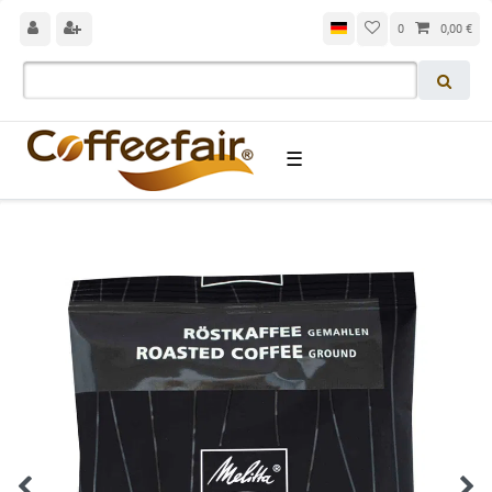
0
0,00 €
☰