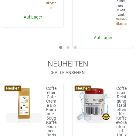
*
inkl.
dkoste
ges.
n
MwSt.
zzgl.
Auf Lager
Versan
dkoste
n
Auf Lager
NEUHEITEN
ALLE ANSEHEN
Neuheit
Neuheit
Coffe
Coffe
efair
efair
Cafe
Reini
Crem
gung
e Bio
stabl
Fairtr
etten
ade -
für
500g
Kaffe
Kaffe
evolla
eboh
utom
nen
at
Baris
100 x