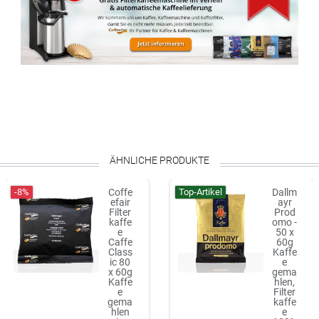
ÄHNLICHE PRODUKTE
-8%
Top-Artikel
Coffe
Dallm
efair
ayr
Filter
Prod
kaffe
omo -
e
50 x
Caffe
60g
Class
Kaffe
ic 80
e
x 60g
gema
Kaffe
hlen,
e
Filter
gema
kaffe
hlen
e