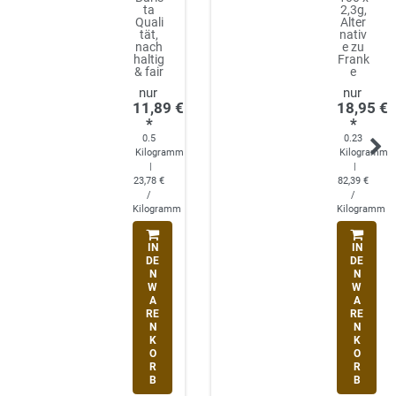
ta
2,3g,
Quali
Alter
tät,
nativ
nach
e zu
haltig
Frank
& fair
e
11,89 €
18,95 €
*
*
0.5
0.23
Kilogramm
Kilogramm
|
|
23,78 €
82,39 €
/
/
Kilogramm
Kilogramm
IN
IN
DE
DE
N
N
W
W
A
A
RE
RE
N
N
K
K
O
O
R
R
B
B