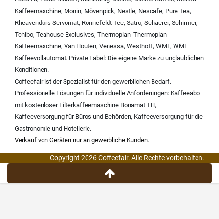
Kaffeemaschine
,
Monin
,
Mövenpick
,
Nestle
,
Nescafe
,
Pure Tea
,
Rheavendors Servomat
,
Ronnefeldt Tee
,
Satro
,
Schaerer
,
Schirmer
,
Tchibo
,
Teahouse Exclusives
,
Thermoplan
,
Thermoplan
Kaffeemaschine
,
Van Houten
,
Venessa
,
Westhoff
,
WMF
,
WMF
Kaffeevollautomat
.
Private Label:
Die eigene Marke zu unglaublichen
Konditionen.
Coffeefair ist der Spezialist für den gewerblichen Bedarf.
Professionelle Lösungen für individuelle Anforderungen:
Kaffeeabo
mit kostenloser Filterkaffeemaschine Bonamat TH
,
Kaffeeversorgung für Büros und Behörden
,
Kaffeeversorgung für die
Gastronomie und Hotellerie
.
Verkauf von Geräten nur an gewerbliche Kunden.
Copyright 2026 Coffeefair. Alle Rechte vorbehalten.