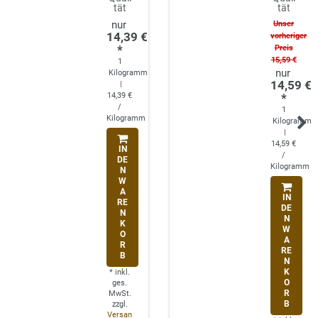
tät
tät
Unser
14,39 €
vorheriger
*
Preis
15,59 €
1
Kilogramm
14,59 €
|
14,39 €
*
/
1
Kilogramm
Kilogramm
|
14,59 €
IN
/
DE
Kilogramm
N
W
A
IN
RE
DE
N
N
K
W
O
A
R
RE
B
N
K
*
inkl.
O
ges.
R
MwSt.
B
zzgl.
Versan