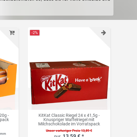
-2%
20g -
KitKat Classic Riegel 24 x 41,5g -
spack
Knuspriger Waffelriegel mit
Milchschokolade im Vorratspack
Unser vorheriger Preis 13,89 €
ramm
13,59 € *