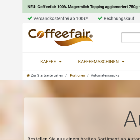
NEU: Coffeefair 100% Magermilch Topping agglomeriert 750g - 
Versandkostenfrei ab 100€*
Rechnungskauf
KAFFEE
KAFFEEMASCHINEN
Zur Startseite gehen
Portionen
Automatensnacks
A
Bestellen Sie aus einem breiten Sortiment an Aut