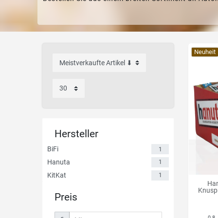
Neuheit
Hersteller
BiFi
1
Hanuta
1
KitKat
1
Han
Knuspr
Preis
0.8