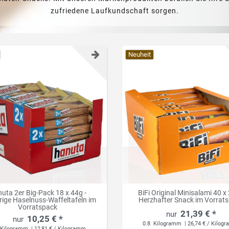
zufriedene Laufkundschaft sorgen.
Neuheit
uta 2er Big-Pack 18 x 44g -
BiFi Original Minisalami 40 x 
ige Haselnuss-Waffeltafeln im
Herzhafter Snack im Vorrat
Vorratspack
21,39 € *
10,25 € *
0.8
Kilogramm
| 26,74 € / Kilog
Kilogramm
| 12,81 € / Kilogramm