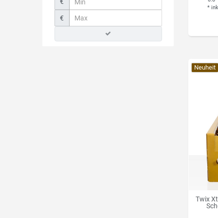
€
*
in
€
Neuheit
Twix Xt
Sch