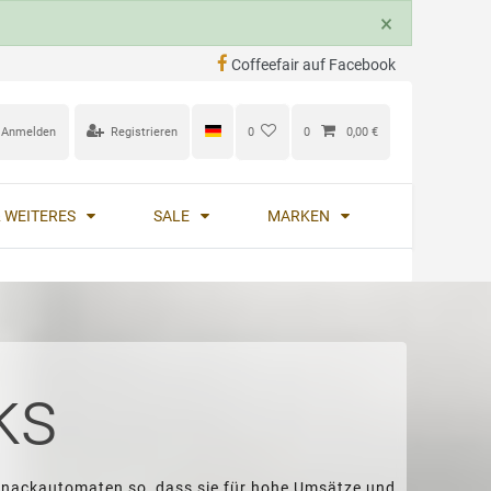
×
Coffeefair auf Facebook
Anmelden
Registrieren
0
0
0,00 €
 WEITERES
SALE
MARKEN
ks
 Snackautomaten so, dass sie für hohe Umsätze und