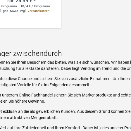
24,39 € *
Kilogramm
| 10,84 € / Kilogramm
kl. ges. MwSt.
zzgl.
Versandkosten
nger zwischendurch
nnen Sie Ihren Besuchern das bieten, was sie sich wünschen. Wir haben
suchung für alle Gäste darstellen. Dabei liegt Vending im Trend und die U
n diese Chance und sichern Sie sich zusätzliche Einnahmen. Um Ihnen zu
chtigsten Vorteile für Sie im Folgenden gesammelt:
n unserem Online-Fachhandel sichern Sie sich Markenprodukte und echte Kl
ielen Sie höhere Gewinne.
t exklusiv an Sie als gewerblichen Kunden. Aus diesem Grund können Si
n einem attraktiven Mengenrabatt.
ert auf Ihre Zufriedenheit und Ihren Komfort. Daher ist jedes unserer P