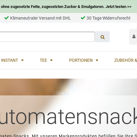
ohne zugesetzte Fette, zugesetzten Zucker & Emulgatoren. Jetzt testen >>
Klimaneutraler Versand mit DHL
30 Tage Widerrufsrecht
INSTANT
TEE
PORTIONEN
ZUBEHÖR &
utomatensnac
omaten-Snacks. Mit unseren Markenprodukten befüllen Sie Ihre