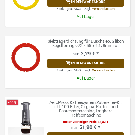
IN DEN WARENKORB
*
inkl. ges. MwSt.
zzgl.
Versandkosten
Auf Lager
Siebträgerdichtung für Duschsieb, Silikon
kegelförmig ø72 x 55 x 6,1/8mm rot
3,29 € *
IN DEN WARENKORB
*
inkl. ges. MwSt.
zzgl.
Versandkosten
Auf Lager
-44%
AeroPress Kaffeesystem Zubereiter-Kit
inkl. 100 Filter, Original Kaffee- und
Espressomaschine, tragbare
Kaffeemaschine
Unser vorheriger Preis 92,82 €
51,90 € *