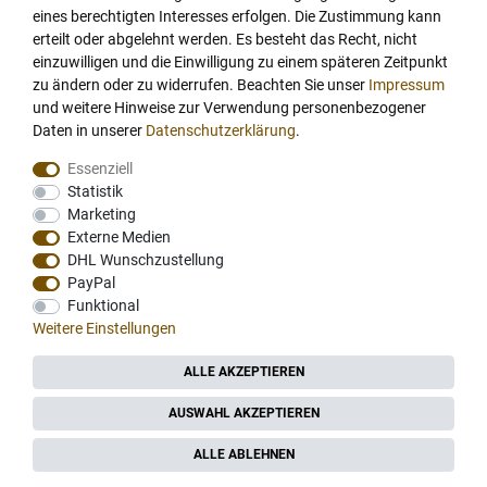
eines berechtigten Interesses erfolgen. Die Zustimmung kann
schnelle Lieferung, allerdings wäre ein
erteilt oder abgelehnt werden. Es besteht das Recht, nicht
Rechnungskauf für mich angenehmer
einzuwilligen und die Einwilligung zu einem späteren Zeitpunkt
zu ändern oder zu widerrufen. Beachten Sie unser
Impressum
Datum der Veröffentlichung: 24.07.2026
Datum der Kauferfahrung: 23.06.2026
und weitere Hinweise zur Verwendung personenbezogener
Daten in unserer
Daten­schutz­erklärung
.
Essenziell
Statistik
Marketing
Externe Medien
38,363 Bewertungen
DHL Wunschzustellung
PayPal
Funktional
Weitere Einstellungen
ALLE AKZEPTIEREN
AUSWAHL AKZEPTIEREN
ALLE ABLEHNEN