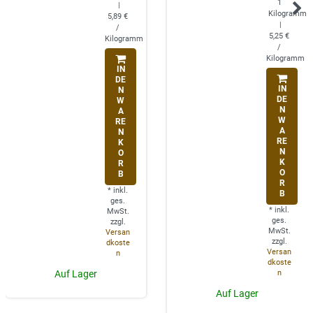
1
|
Kilogramm
5,89 €
|
/
5,25 €
Kilogramm
/
Kilogramm
IN
DE
IN
N
DE
W
N
A
W
RE
A
N
RE
K
N
O
K
R
O
B
R
*
inkl.
B
ges.
*
inkl.
MwSt.
ges.
zzgl.
MwSt.
Versan
zzgl.
dkoste
Versan
n
dkoste
n
Auf Lager
Auf Lager