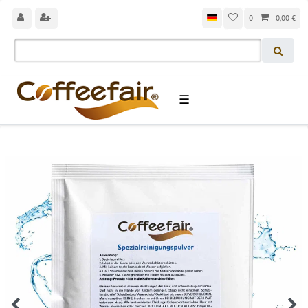
0
0,00 €
☰