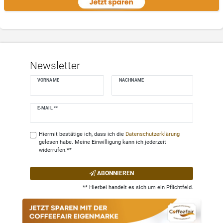
Newsletter
VORNAME
NACHNAME
Newsletter
E-MAIL **
Honig
Hiermit bestätige ich, dass ich die
Daten­schutz­erklärung
gelesen habe. Meine Einwilligung kann ich jederzeit
widerrufen.**
ABONNIEREN
** Hierbei handelt es sich um ein Pflichtfeld.