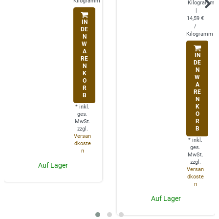
Kilogramm
Kilogramm
|
14,59 €
IN
/
DE
Kilogramm
N
W
A
IN
RE
DE
N
N
K
W
O
A
R
RE
B
N
K
*
inkl.
O
ges.
R
MwSt.
B
zzgl.
Versan
*
inkl.
dkoste
ges.
n
MwSt.
zzgl.
Auf Lager
Versan
dkoste
n
Auf Lager