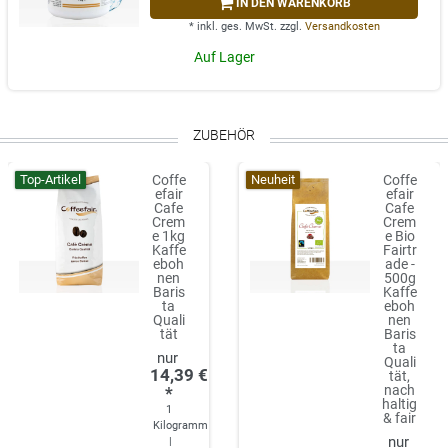
IN DEN WARENKORB
*
inkl. ges. MwSt.
zzgl.
Versandkosten
Auf Lager
ZUBEHÖR
Top-Artikel
Neuheit
Coffe
Coffe
efair
efair
Cafe
Cafe
Crem
Crem
e 1kg
e Bio
Kaffe
Fairtr
eboh
ade -
nen
500g
Baris
Kaffe
ta
eboh
Quali
nen
tät
Baris
ta
Quali
14,39 €
tät,
nach
*
haltig
1
& fair
Kilogramm
|