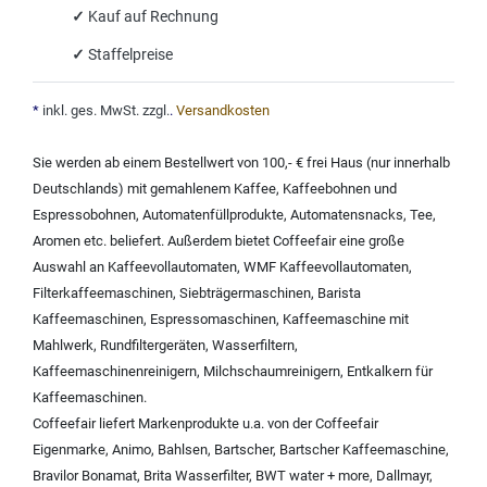
✓
Kauf auf Rechnung
✓
Staffelpreise
*
inkl. ges. MwSt. zzgl.
.
Versandkosten
Sie werden ab einem Bestellwert von 100,- € frei Haus (nur innerhalb
Deutschlands) mit
gemahlenem Kaffee
,
Kaffeebohnen und
Espressobohnen
,
Automatenfüllprodukte
,
Automatensnacks
,
Tee
,
Aromen
etc. beliefert. Außerdem bietet Coffeefair eine große
Auswahl an
Kaffeevollautomaten
,
WMF Kaffeevollautomaten
,
Filterkaffeemaschinen
,
Siebträgermaschinen
,
Barista
Kaffeemaschinen
,
Espressomaschinen
,
Kaffeemaschine mit
Mahlwerk
,
Rundfiltergeräten
,
Wasserfiltern
,
Kaffeemaschinenreinigern
,
Milchschaumreinigern
,
Entkalkern für
Kaffeemaschinen
.
Coffeefair liefert Markenprodukte u.a. von der
Coffeefair
Eigenmarke
,
Animo
,
Bahlsen
,
Bartscher
,
Bartscher Kaffeemaschine
,
Bravilor Bonamat
,
Brita Wasserfilter
,
BWT water + more
,
Dallmayr
,