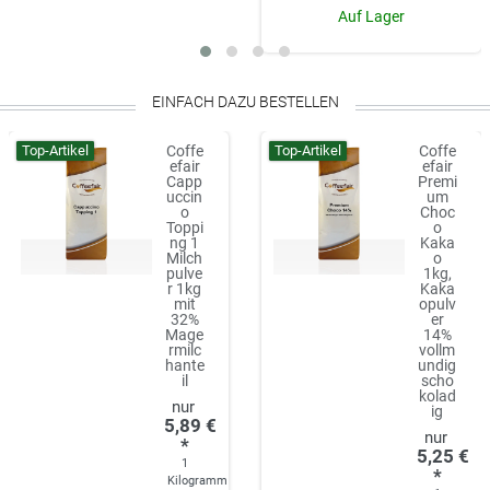
Auf Lager
EINFACH DAZU BESTELLEN
Top-Artikel
Top-Artikel
Coffe
Coffe
efair
efair
Capp
Premi
uccin
um
o
Choc
Toppi
o
ng 1
Kaka
Milch
o
pulve
1kg,
r 1kg
Kaka
mit
opulv
32%
er
Mage
14%
rmilc
vollm
hante
undig
il
scho
kolad
ig
5,89 €
*
5,25 €
1
*
Kilogramm