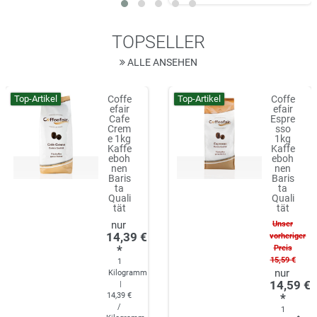
TOPSELLER
ALLE ANSEHEN
Top-Artikel
Top-Artikel
Coffe
Coffe
efair
efair
Cafe
Espre
Crem
sso
e 1kg
1kg
Kaffe
Kaffe
eboh
eboh
nen
nen
Baris
Baris
ta
ta
Quali
Quali
tät
tät
Unser
14,39 €
vorheriger
*
Preis
15,59 €
1
Kilogramm
14,59 €
|
14,39 €
*
/
1