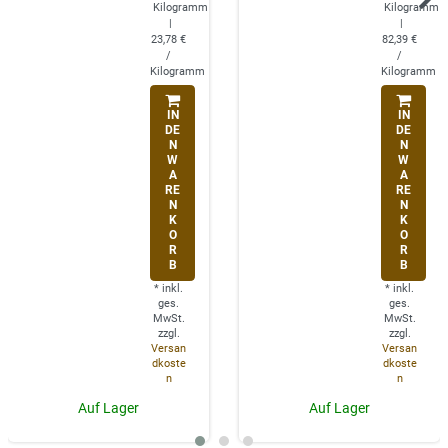
Kilogramm
Kilogramm
|
|
23,78 €
82,39 €
/
/
Kilogramm
Kilogramm
IN
IN
DE
DE
N
N
W
W
A
A
RE
RE
N
N
K
K
O
O
R
R
B
B
*
inkl.
*
inkl.
ges.
ges.
MwSt.
MwSt.
zzgl.
zzgl.
Versan
Versan
dkoste
dkoste
n
n
Auf Lager
Auf Lager