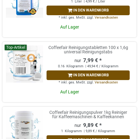
1
Liter
| 4,99 € / Liter
IN DEN WARENKORB
*
inkl. ges. MwSt.
zzgl.
Versandkosten
Auf Lager
Top-Artikel
Coffeefair Reinigungstabletten 100 x 1,6g
universal Reinigungstabs
7,99 € *
0.16
Kilogramm
| 49,94 € / Kilogramm
IN DEN WARENKORB
*
inkl. ges. MwSt.
zzgl.
Versandkosten
Auf Lager
Coffeefair Reinigungspulver 1kg Reiniger
für Kaffeemaschinen & Kaffeekannen
9,89 € *
1
Kilogramm
| 9,89 € / Kilogramm