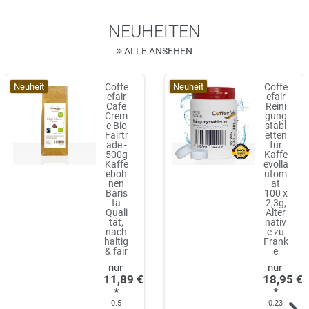
NEUHEITEN
ALLE ANSEHEN
Neuheit
Neuheit
Coffe
Coffe
efair
efair
Cafe
Reini
Crem
gung
e Bio
stabl
Fairtr
etten
ade -
für
500g
Kaffe
Kaffe
evolla
eboh
utom
nen
at
Baris
100 x
ta
2,3g,
Quali
Alter
tät,
nativ
nach
e zu
haltig
Frank
& fair
e
11,89 €
18,95 €
*
*
0.5
0.23