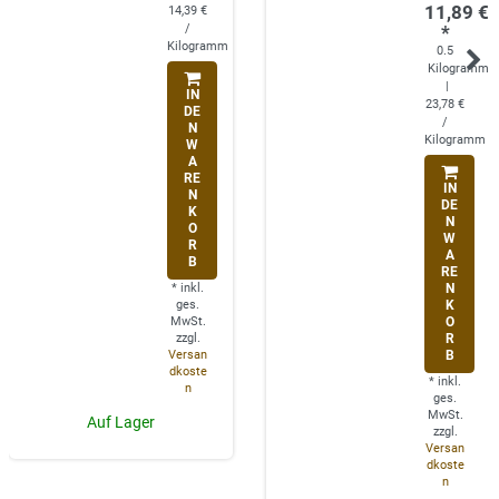
11,89 €
14,39 €
/
*
Kilogramm
0.5
Kilogramm
|
IN
23,78 €
DE
/
N
Kilogramm
W
A
RE
IN
N
DE
K
N
O
W
R
A
B
RE
*
inkl.
N
ges.
K
MwSt.
O
zzgl.
R
Versan
B
dkoste
*
inkl.
n
ges.
MwSt.
Auf Lager
zzgl.
Versan
dkoste
n