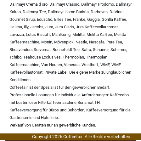
Dallmayr Crema d oro
,
Dallmayr Classic
,
Dallmayr Prodomo
,
Dallmayr
Kakao
,
Dallmayr Tee
,
Dallmayr Home Barista
,
Darboven
,
DaVinci
Gourmet Sirup
,
Eduscho
,
Eilles Tee
,
Franke
,
Gaggia
,
Gorilla Kaffee
,
Hellma
,
illy
,
Jacobs
,
Jura
,
Jura Claris
,
Jura Kaffeevollautomat
,
Lavazza
,
Lotus Biscoff
,
Mahlkönig
,
Melitta
,
Melitta Kaffee
,
Melitta
Kaffeemaschine
,
Monin
,
Mövenpick
,
Nestle
,
Nescafe
,
Pure Tea
,
Rheavendors Servomat
,
Ronnefeldt Tee
,
Satro
,
Schaerer
,
Schirmer
,
Tchibo
,
Teahouse Exclusives
,
Thermoplan
,
Thermoplan
Kaffeemaschine
,
Van Houten
,
Venessa
,
Westhoff
,
WMF
,
WMF
Kaffeevollautomat
.
Private Label:
Die eigene Marke zu unglaublichen
Konditionen.
Coffeefair ist der Spezialist für den gewerblichen Bedarf.
Professionelle Lösungen für individuelle Anforderungen:
Kaffeeabo
mit kostenloser Filterkaffeemaschine Bonamat TH
,
Kaffeeversorgung für Büros und Behörden
,
Kaffeeversorgung für die
Gastronomie und Hotellerie
.
Verkauf von Geräten nur an gewerbliche Kunden.
Copyright 2026 Coffeefair. Alle Rechte vorbehalten.