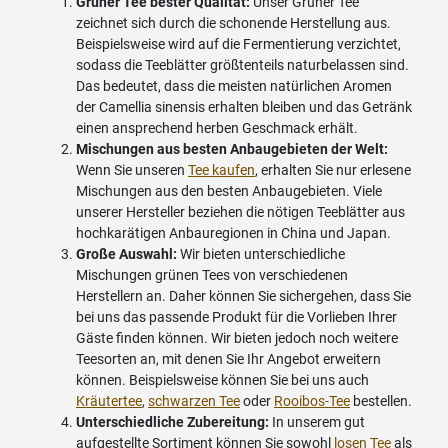
Grüner Tee bester Qualität:
Unser Grüner Tee
zeichnet sich durch die schonende Herstellung aus.
Beispielsweise wird auf die Fermentierung verzichtet,
sodass die Teeblätter größtenteils naturbelassen sind.
Das bedeutet, dass die meisten natürlichen Aromen
der Camellia sinensis erhalten bleiben und das Getränk
einen ansprechend herben Geschmack erhält.
Mischungen aus besten Anbaugebieten der Welt:
Wenn Sie unseren
Tee kaufen
, erhalten Sie nur erlesene
Mischungen aus den besten Anbaugebieten. Viele
unserer Hersteller beziehen die nötigen Teeblätter aus
hochkarätigen Anbauregionen in China und Japan.
Große Auswahl:
Wir bieten unterschiedliche
Mischungen grünen Tees von verschiedenen
Herstellern an. Daher können Sie sichergehen, dass Sie
bei uns das passende Produkt für die Vorlieben Ihrer
Gäste finden können. Wir bieten jedoch noch weitere
Teesorten an, mit denen Sie Ihr Angebot erweitern
können. Beispielsweise können Sie bei uns auch
Kräutertee
,
schwarzen Tee
oder
Rooibos-Tee
bestellen.
Unterschiedliche Zubereitung:
In unserem gut
aufgestellte Sortiment können Sie sowohl
losen Tee
als