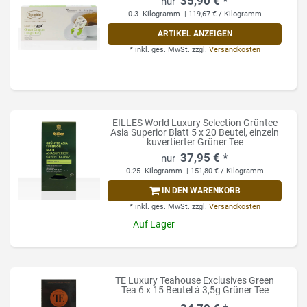
35,90 € *
0.3
Kilogramm
| 119,67 € / Kilogramm
ARTIKEL ANZEIGEN
*
inkl. ges. MwSt.
zzgl.
Versandkosten
EILLES World Luxury Selection Grüntee
Asia Superior Blatt 5 x 20 Beutel, einzeln
kuvertierter Grüner Tee
37,95 € *
0.25
Kilogramm
| 151,80 € / Kilogramm
IN DEN WARENKORB
*
inkl. ges. MwSt.
zzgl.
Versandkosten
Auf Lager
TE Luxury Teahouse Exclusives Green
Tea 6 x 15 Beutel á 3,5g Grüner Tee