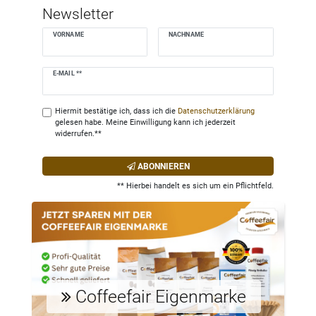
Newsletter
VORNAME
NACHNAME
Newsletter
E-MAIL **
Honig
Hiermit bestätige ich, dass ich die
Daten­schutz­erklärung
gelesen habe. Meine Einwilligung kann ich jederzeit
widerrufen.**
ABONNIEREN
** Hierbei handelt es sich um ein Pflichtfeld.
Coffeefair Eigenmarke