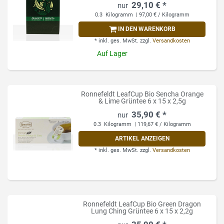
29,10 € *
0.3
Kilogramm
| 97,00 € / Kilogramm
IN DEN WARENKORB
*
inkl. ges. MwSt.
zzgl.
Versandkosten
Auf Lager
Ronnefeldt LeafCup Bio Sencha Orange
& Lime Grüntee 6 x 15 x 2,5g
35,90 € *
0.3
Kilogramm
| 119,67 € / Kilogramm
ARTIKEL ANZEIGEN
*
inkl. ges. MwSt.
zzgl.
Versandkosten
Ronnefeldt LeafCup Bio Green Dragon
Lung Ching Grüntee 6 x 15 x 2,2g