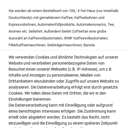
Sie werden ab einem Bestellwert von 100,- € frei Haus (nur innerhalb
Deutschlands) mit
gemahlenem Kaffee
,
Kaffeebohnen und
Espressobohnen
,
Automatenfüllprodukte
,
Automatensnacks
,
Tee
,
Aromen
etc. beliefert. Außerdem bietet Coffeefair eine große
Auswahl an
Kaffeevollautomaten
,
WMF Kaffeevollautomaten
,
Filterkaffeemaschinen
,
Siebträgermaschinen
,
Barista
Kaffeemaschinen
,
Espressomaschinen
,
Kaffeemaschine mit
Wir verwenden Cookies und ähnliche Technologien auf unserer
Mahlwerk
,
Rundfiltergeräten
,
Wasserfiltern
,
Website und verarbeiten personenbezogene Daten von
Kaffeemaschinenreinigern
,
Milchschaumreinigern
,
Entkalkern für
Besucher:innen unserer Webseite (z.B. IP-Adresse), um z.B.
Kaffeemaschinen
.
Inhalte und Anzeigen zu personalisieren, Medien von
Coffeefair liefert Markenprodukte u.a. von der
Coffeefair
Drittanbietern einzubinden oder Zugriffe auf unsere Website zu
Eigenmarke
,
Animo
,
Bahlsen
,
Bartscher
,
Bartscher Kaffeemaschine
,
analysieren. Die Datenverarbeitung erfolgt erst durch gesetzte
Bravilor Bonamat
,
Brita Wasserfilter
,
BWT water + more
,
Dallmayr
,
Cookies. Wir teilen diese Daten mit Dritten, die wir in den
Einstellungen benennen.
Dallmayr Crema d oro
,
Dallmayr Classic
,
Dallmayr Prodomo
,
Dallmayr
Die Datenverarbeitung kann mit Einwilligung oder aufgrund
Kakao
,
Dallmayr Tee
,
Dallmayr Home Barista
,
Darboven
,
DaVinci
eines berechtigten Interesses erfolgen. Die Zustimmung kann
Gourmet Sirup
,
Eduscho
,
Eilles Tee
,
Franke
,
Gaggia
,
Gorilla Kaffee
,
erteilt oder abgelehnt werden. Es besteht das Recht, nicht
Hellma
,
illy
,
Jacobs
,
Jura
,
Jura Claris
,
Jura Kaffeevollautomat
,
einzuwilligen und die Einwilligung zu einem späteren Zeitpunkt
Lavazza
,
Lotus Biscoff
,
Mahlkönig
,
Melitta
,
Melitta Kaffee
,
Melitta