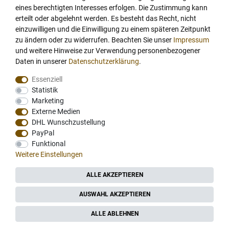
Monin Sirup Grenadine 1l PET
eines berechtigten Interesses erfolgen. Die Zustimmung kann
Flasche
erteilt oder abgelehnt werden. Es besteht das Recht, nicht
einzuwilligen und die Einwilligung zu einem späteren Zeitpunkt
zu ändern oder zu widerrufen. Beachten Sie unser
Impressum
und weitere Hinweise zur Verwendung personenbezogener
Daten in unserer
Daten­schutz­erklärung
.
Essenziell
Statistik
Marketing
Externe Medien
DHL Wunschzustellung
PayPal
Funktional
Weitere Einstellungen
ALLE AKZEPTIEREN
AUSWAHL AKZEPTIEREN
ALLE ABLEHNEN