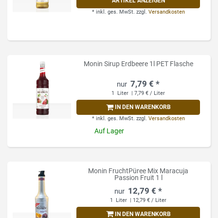
ARTIKEL ANZEIGEN
*
inkl. ges. MwSt.
zzgl.
Versandkosten
Monin Sirup Erdbeere 1l PET Flasche
7,79 € *
1
Liter
| 7,79 € / Liter
IN DEN WARENKORB
*
inkl. ges. MwSt.
zzgl.
Versandkosten
Auf Lager
Monin FruchtPüree Mix Maracuja
Passion Fruit 1 l
12,79 € *
1
Liter
| 12,79 € / Liter
IN DEN WARENKORB