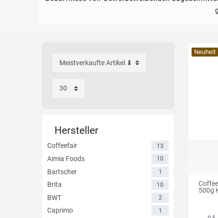
Neuheit
Hersteller
Coffeefair
13
Aimia Foods
10
Bartscher
1
Coffee
Brita
10
500g K
BWT
2
Caprimo
1
0.5