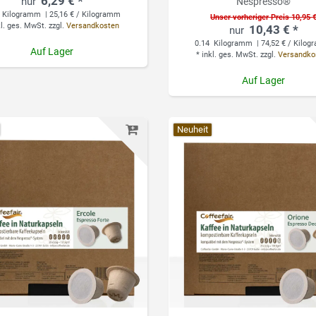
6,29 € *
Nespresso®
Kilogramm
| 25,16 € / Kilogramm
Unser vorheriger Preis 10,95 
kl. ges. MwSt.
zzgl.
Versandkosten
10,43 € *
0.14
Kilogramm
| 74,52 € / Kilo
Auf Lager
*
inkl. ges. MwSt.
zzgl.
Versandko
Auf Lager
Neuheit