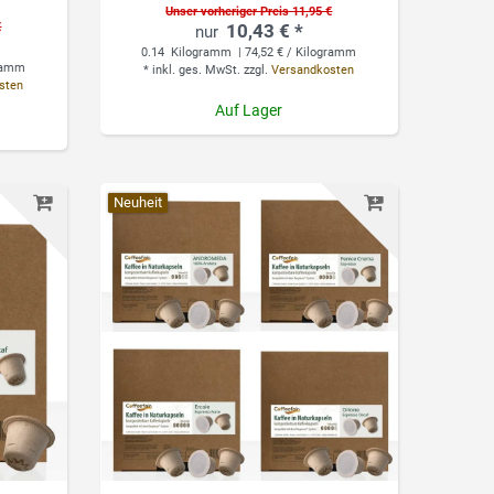
Unser vorheriger Preis 11,95 €
€
10,43 € *
0.14
Kilogramm
| 74,52 € / Kilogramm
gramm
*
inkl. ges. MwSt.
zzgl.
Versandkosten
sten
Auf Lager
Neuheit