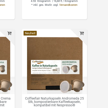
ramm
4.55
Kilogramm
| 16,68 € / Kilogramm
sten
*
inkl. ges. MwSt.
zzgl.
Versandkosten
Neuheit
e Crema
Coffeefair Naturkapseln Andromeda 25
rbare
Stk, kompostierbare Kaffeekapseln,
 mit
kompatibel mit Nespresso®