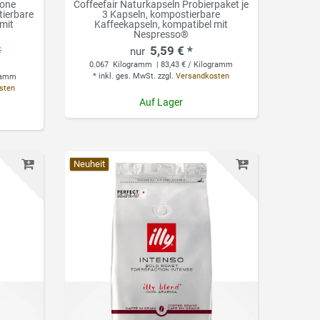
ione
Coffeefair Naturkapseln Probierpaket je
tierbare
3 Kapseln, kompostierbare
 mit
Kaffeekapseln, kompatibel mit
Nespresso®
5,59 € *
€
0.067
Kilogramm
| 83,43 € / Kilogramm
*
inkl. ges. MwSt.
zzgl.
Versandkosten
gramm
sten
Auf Lager
Neuheit