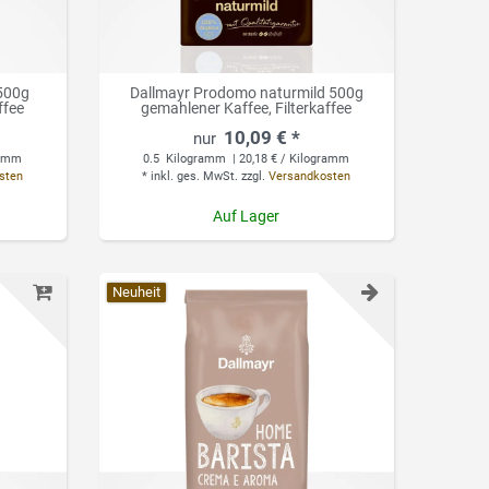
 500g
Dallmayr Prodomo naturmild 500g
ffee
gemahlener Kaffee, Filterkaffee
10,09 € *
ramm
0.5
Kilogramm
| 20,18 € / Kilogramm
sten
*
inkl. ges. MwSt.
zzgl.
Versandkosten
Auf Lager
Neuheit