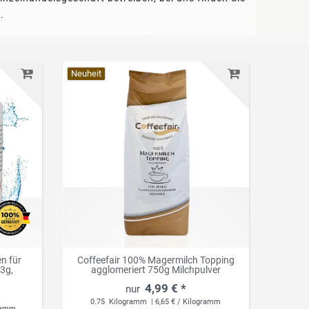
.
Neuheit
en für
Coffeefair 100% Magermilch Topping
3g,
agglomeriert 750g Milchpulver
4,99 € *
0.75
Kilogramm
| 6,65 € / Kilogramm
gramm