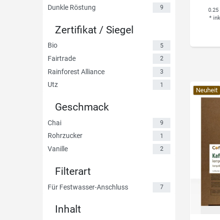
Dunkle Röstung
9
0.25
*
in
Zertifikat / Siegel
Bio
5
Fairtrade
2
Rainforest Alliance
3
Utz
1
Neuheit
Geschmack
Chai
9
Rohrzucker
1
Vanille
2
Filterart
Für Festwasser-Anschluss
7
Inhalt