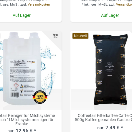
kl. ges. MwSt.
zzgl.
Versandkosten
*
inkl. ges. MwSt.
zzgl.
Versandko
Auf Lager
Auf Lager
Neuheit
fair Reiniger für Milchsysteme
Coffeefair Filterkaffee Caffe C
isch 1l Milchsystemreiniger für
500g Kaffee gemahlen Gastro-Q
Franke
7,49 € *
12,95 € *