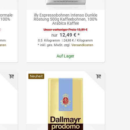
Normale
illy Espressobohnen Intenso Dunkle
, 100%
Röstung 500g Kaffeebohnen, 100%
Arabica Kaffee
€
Unser vorheriger Preis 13,89 €
12,49 € *
ramm
0.5
Kilogramm
| 24,98 € / Kilogramm
sten
*
inkl. ges. MwSt.
zzgl.
Versandkosten
Auf Lager
Neuheit