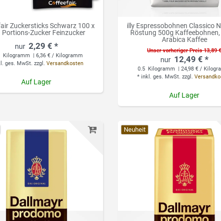
fair Zuckersticks Schwarz 100 x
illy Espressobohnen Classico 
g Portions-Zucker Feinzucker
Röstung 500g Kaffeebohnen
Arabica Kaffee
2,29 € *
Unser vorheriger Preis 13,89 
6
Kilogramm
| 6,36 € / Kilogramm
12,49 € *
kl. ges. MwSt.
zzgl.
Versandkosten
0.5
Kilogramm
| 24,98 € / Kilog
*
inkl. ges. MwSt.
zzgl.
Versandko
Auf Lager
Auf Lager
Neuheit