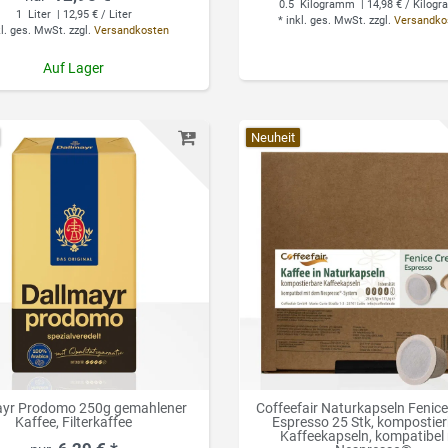
0.5
Kilogramm
| 14,98 € / Kilog
1
Liter
| 12,95 € / Liter
*
inkl. ges. MwSt.
zzgl.
Versandko
kl. ges. MwSt.
zzgl.
Versandkosten
Auf Lager
Neuheit
ayr Prodomo 250g gemahlener
Coffeefair Naturkapseln Fenic
Kaffee, Filterkaffee
Espresso 25 Stk, kompostie
Kaffeekapseln, kompatibel