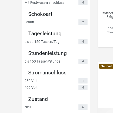
Mit Festwasseranschluss
4
Schokoart
Coffee
3,6
Braun
2
0.3
Tagesleistung
*
in
bis zu 150 Tassen/Tag
4
Stundenleistung
bis 150 Tassen/Stunde
4
Neuheit
Stromanschluss
230 Volt
1
400 Volt
4
Zustand
Neu
6