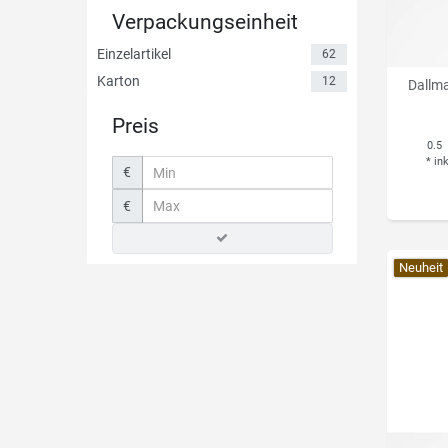
Verpackungseinheit
Einzelartikel
62
Karton
12
Dallm
Preis
0.5
*
in
€
€
Neuheit