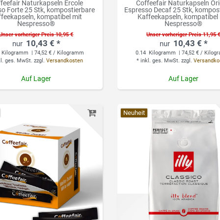
feefair Naturkapseln Ercole
Coffeefair Naturkapseln Or
o Forte 25 Stk, kompostierbare
Espresso Decaf 25 Stk, kompos
feekapseln, kompatibel mit
Kaffeekapseln, kompatibel
Nespresso®
Nespresso®
Unser vorheriger Preis 10,95 €
Unser vorheriger Preis 11,95 
10,43 € *
10,43 € *
Kilogramm
| 74,52 € / Kilogramm
0.14
Kilogramm
| 74,52 € / Kilo
kl. ges. MwSt.
zzgl.
Versandkosten
*
inkl. ges. MwSt.
zzgl.
Versandko
Auf Lager
Auf Lager
Neuheit