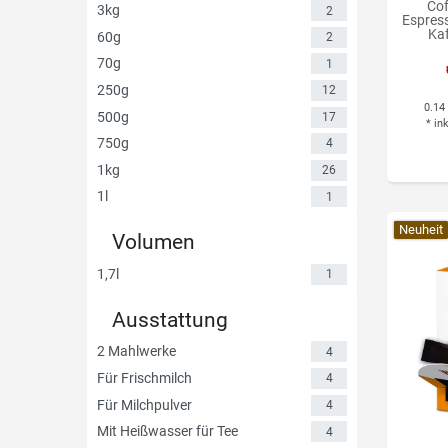
Cof
3kg
2
Espress
Kaf
60g
2
70g
1
250g
12
0.14
500g
17
*
in
750g
4
1kg
26
1l
1
Neuheit
Volumen
1,7l
1
Ausstattung
2 Mahlwerke
4
Für Frischmilch
4
Für Milchpulver
4
Mit Heißwasser für Tee
4