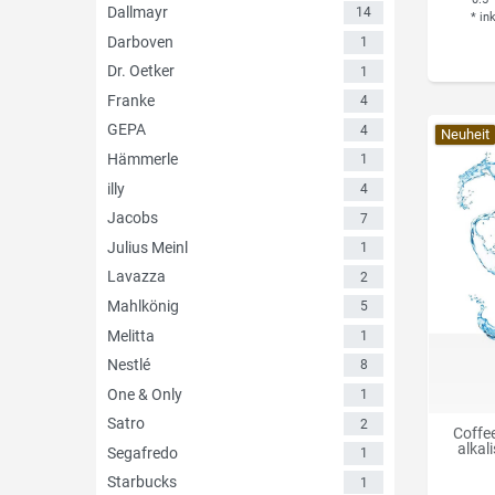
Dallmayr
14
*
in
Darboven
1
Dr. Oetker
1
Franke
4
GEPA
4
Neuheit
Hämmerle
1
illy
4
Jacobs
7
Julius Meinl
1
Lavazza
2
Mahlkönig
5
Melitta
1
Nestlé
8
One & Only
1
Satro
2
Coffee
alkal
Segafredo
1
Starbucks
1