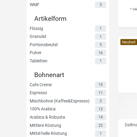
WMF
3
*
in
Artikelform
Flüssig
1
Granulat
1
Neuheit
Portionsbeutel
5
Pulver
16
Tabletten
1
Bohnenart
Cafe Creme
15
Espresso
11
Mischbohne (Kaffee&Espresso)
2
100% Arabica
13
Arabica & Robusta
14
Dallm
Mittlere Röstung
22
Mittel helle Röstung
1