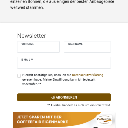
einzelnen Bohnen, die aus einigen der besten Anbaugebiete
weltweit stammen.
Newsletter
VORNAME
NACHNAME
Newsletter
E-MAIL **
Honig
Hiermit bestätige ich, dass ich die
Daten­schutz­erklärung
gelesen habe. Meine Einwilligung kann ich jederzeit
widerrufen.**
ABONNIEREN
** Hierbei handelt es sich um ein Pflichtfeld.