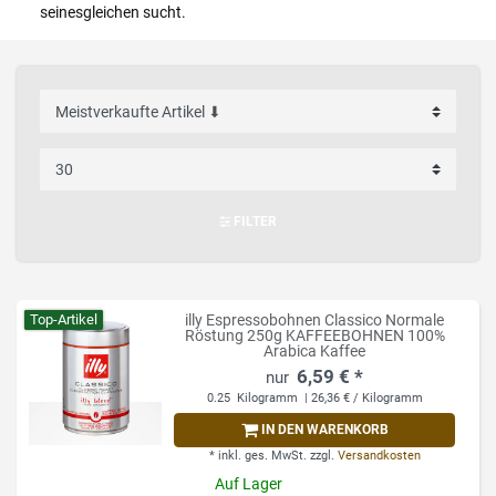
seinesgleichen sucht.
FILTER
Top-Artikel
illy Espressobohnen Classico Normale
Röstung 250g KAFFEEBOHNEN 100%
Arabica Kaffee
6,59 € *
0.25
Kilogramm
| 26,36 € / Kilogramm
IN DEN WARENKORB
*
inkl. ges. MwSt.
zzgl.
Versandkosten
Auf Lager