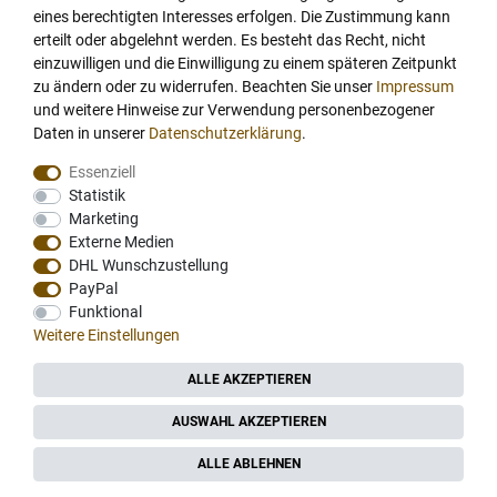
eines berechtigten Interesses erfolgen. Die Zustimmung kann
Sonderrabatt Gastronomie & Hotellerie
erteilt oder abgelehnt werden. Es besteht das Recht, nicht
Sonderrabatt Büros & Behörden
einzuwilligen und die Einwilligung zu einem späteren Zeitpunkt
Kaffeeabo inkl. Kaffeemaschine
zu ändern oder zu widerrufen. Beachten Sie unser
Impressum
Kaffeevollautomaten-Angebot
und weitere Hinweise zur Verwendung personenbezogener
Daten in unserer
Daten­schutz­erklärung
.
Barista Ausstattung
Umwelt Bio & Fairtrade
Essenziell
Ihr Private Label
Statistik
Marketing
Kaffeemaschinen-Service Regional
Externe Medien
Unternehmen
DHL Wunschzustellung
PayPal
Datenschutz
Funktional
AGB
Weitere Einstellungen
Impressum
ALLE AKZEPTIEREN
Retoure
Blog
AUSWAHL AKZEPTIEREN
Über uns
ALLE ABLEHNEN
Jobs