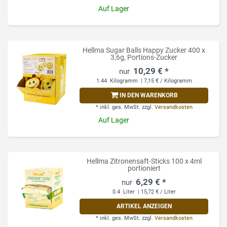
Auf Lager
Hellma Sugar Balls Happy Zucker 400 x
3,6g, Portions-Zucker
10,29 € *
1.44
Kilogramm
| 7,15 € / Kilogramm
IN DEN WARENKORB
*
inkl. ges. MwSt.
zzgl.
Versandkosten
Auf Lager
Hellma Zitronensaft-Sticks 100 x 4ml
portioniert
6,29 € *
0.4
Liter
| 15,72 € / Liter
ARTIKEL ANZEIGEN
*
inkl. ges. MwSt.
zzgl.
Versandkosten