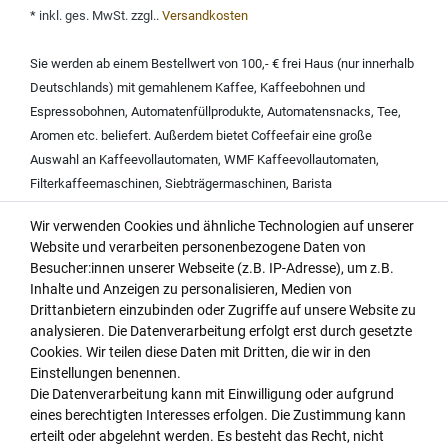
*
inkl. ges. MwSt. zzgl.
.
Versandkosten
Sie werden ab einem Bestellwert von 100,- € frei Haus (nur innerhalb
Deutschlands) mit
gemahlenem Kaffee
,
Kaffeebohnen und
Espressobohnen
,
Automatenfüllprodukte
,
Automatensnacks
,
Tee
,
Aromen
etc. beliefert. Außerdem bietet Coffeefair eine große
Auswahl an
Kaffeevollautomaten
,
WMF Kaffeevollautomaten
,
Filterkaffeemaschinen
,
Siebträgermaschinen
,
Barista
Kaffeemaschinen
,
Espressomaschinen
,
Kaffeemaschine mit
Wir verwenden Cookies und ähnliche Technologien auf unserer
Mahlwerk
,
Rundfiltergeräten
,
Wasserfiltern
,
Website und verarbeiten personenbezogene Daten von
Kaffeemaschinenreinigern
,
Milchschaumreinigern
,
Entkalkern für
Besucher:innen unserer Webseite (z.B. IP-Adresse), um z.B.
Kaffeemaschinen
.
Inhalte und Anzeigen zu personalisieren, Medien von
Coffeefair liefert Markenprodukte u.a. von der
Coffeefair
Drittanbietern einzubinden oder Zugriffe auf unsere Website zu
Eigenmarke
,
Animo
,
Bahlsen
,
Bartscher
,
Bartscher Kaffeemaschine
,
analysieren. Die Datenverarbeitung erfolgt erst durch gesetzte
Cookies. Wir teilen diese Daten mit Dritten, die wir in den
Bravilor Bonamat
,
Brita Wasserfilter
,
BWT water + more
,
Dallmayr
,
Einstellungen benennen.
Dallmayr Crema d oro
,
Dallmayr Classic
,
Dallmayr Prodomo
,
Dallmayr
Die Datenverarbeitung kann mit Einwilligung oder aufgrund
Kakao
,
Dallmayr Tee
,
Dallmayr Home Barista
,
Darboven
,
DaVinci
eines berechtigten Interesses erfolgen. Die Zustimmung kann
Gourmet Sirup
,
Eduscho
,
Eilles Tee
,
Franke
,
Gaggia
,
Gorilla Kaffee
,
erteilt oder abgelehnt werden. Es besteht das Recht, nicht
Hellma
,
illy
,
Jacobs
,
Jura
,
Jura Claris
,
Jura Kaffeevollautomat
,