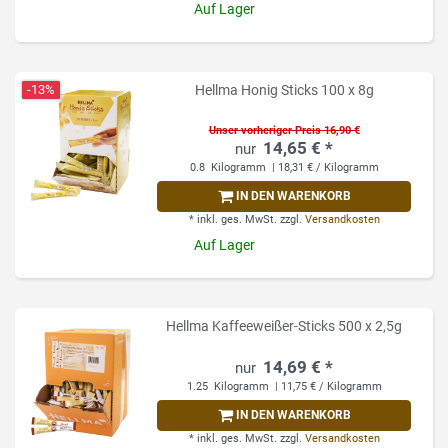
Auf Lager
-13%
Hellma Honig Sticks 100 x 8g
Unser vorheriger Preis 16,90 €
14,65 € *
0.8
Kilogramm
| 18,31 € / Kilogramm
IN DEN WARENKORB
*
inkl. ges. MwSt.
zzgl.
Versandkosten
Auf Lager
Hellma Kaffeeweißer-Sticks 500 x 2,5g
14,69 € *
1.25
Kilogramm
| 11,75 € / Kilogramm
IN DEN WARENKORB
*
inkl. ges. MwSt.
zzgl.
Versandkosten