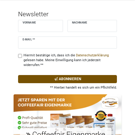
Newsletter
VORNAME
NACHNAME
Newsletter
E-MAIL **
Honig
Hiermit bestätige ich, dass ich die
Daten­schutz­erklärung
gelesen habe. Meine Einwilligung kann ich jederzeit
widerrufen.**
ABONNIEREN
** Hierbei handelt es sich um ein Pflichtfeld.
Coffeefair Eigenmarke