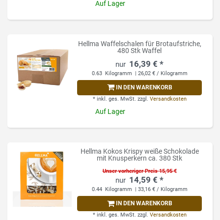
Auf Lager
Hellma Waffelschalen für Brotaufstriche,
480 Stk Waffel
16,39 € *
0.63
Kilogramm
| 26,02 € / Kilogramm
IN DEN WARENKORB
*
inkl. ges. MwSt.
zzgl.
Versandkosten
Auf Lager
Hellma Kokos Krispy weiße Schokolade
mit Knusperkern ca. 380 Stk
Unser vorheriger Preis 15,95 €
14,59 € *
0.44
Kilogramm
| 33,16 € / Kilogramm
IN DEN WARENKORB
*
inkl. ges. MwSt.
zzgl.
Versandkosten