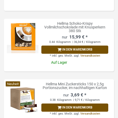
Hellma Schoko-Krispy
Vollmilchschokolade mit Knusperkern
380 Stk
15,99 € *
0.44
Kilogramm
| 36,34 € / Kilogramm
IN DEN WARENKORB
*
inkl. ges. MwSt.
zzgl.
Versandkosten
Auf Lager
Neuheit
Hellma Mini Zuckersticks 150 x 2,5g
Portionszucker, im nachhaltigen Karton
3,69 € *
0.38
Kilogramm
| 9,71 € / Kilogramm
IN DEN WARENKORB
*
inkl. ges. MwSt.
zzgl.
Versandkosten