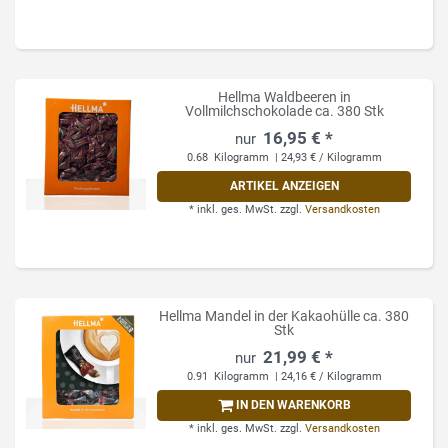
Hellma Waldbeeren in
Vollmilchschokolade ca. 380 Stk
16,95 € *
0.68
Kilogramm
| 24,93 € / Kilogramm
ARTIKEL ANZEIGEN
*
inkl. ges. MwSt.
zzgl.
Versandkosten
Hellma Mandel in der Kakaohülle ca. 380
Stk
21,99 € *
0.91
Kilogramm
| 24,16 € / Kilogramm
IN DEN WARENKORB
*
inkl. ges. MwSt.
zzgl.
Versandkosten