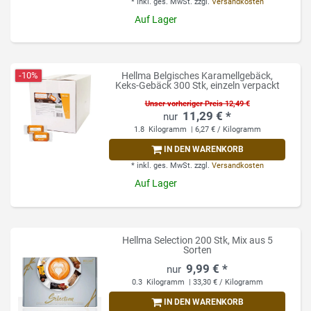
*
inkl. ges. MwSt.
zzgl.
Versandkosten
Auf Lager
-10%
Hellma Belgisches Karamellgebäck,
Keks-Gebäck 300 Stk, einzeln verpackt
Unser vorheriger Preis 12,49 €
11,29 € *
1.8
Kilogramm
| 6,27 € / Kilogramm
IN DEN WARENKORB
*
inkl. ges. MwSt.
zzgl.
Versandkosten
Auf Lager
Hellma Selection 200 Stk, Mix aus 5
Sorten
9,99 € *
0.3
Kilogramm
| 33,30 € / Kilogramm
IN DEN WARENKORB