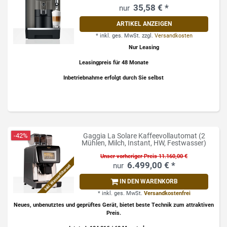
35,58 € *
ARTIKEL ANZEIGEN
*
inkl. ges. MwSt.
zzgl.
Versandkosten
Nur Leasing
Leasingpreis für 48 Monate
Inbetriebnahme erfolgt durch Sie selbst
-42%
Gaggia La Solare Kaffeevollautomat (2
Mühlen, Milch, Instant, HW, Festwasser)
Unser vorheriger Preis 11.160,00 €
6.499,00 € *
Inkl. Wasserfilterset
IN DEN WARENKORB
*
inkl. ges. MwSt.
Versandkostenfrei
Neues, unbenutztes und geprüftes Gerät, bietet beste Technik zum attraktiven
Preis.