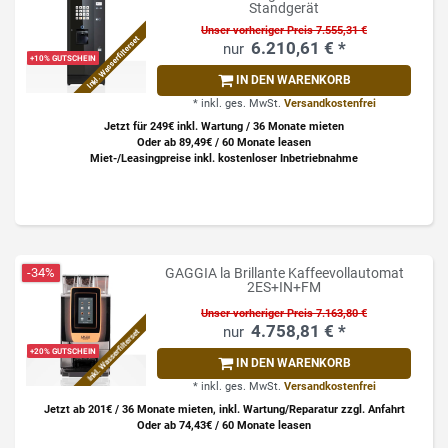
Standgerät
Unser vorheriger Preis 7.555,31 €
Inkl. Wasserfilterset
6.210,61 € *
+10% GUTSCHEIN
IN DEN WARENKORB
*
inkl. ges. MwSt.
Versandkostenfrei
Jetzt für 249€ inkl. Wartung / 36 Monate mieten
Oder ab 89,49€ / 60 Monate leasen
Miet-/Leasingpreise inkl. kostenloser Inbetriebnahme
-34%
GAGGIA la Brillante Kaffeevollautomat
2ES+IN+FM
Unser vorheriger Preis 7.163,80 €
4.758,81 € *
Inkl. Wasserfilterset
+20% GUTSCHEIN
IN DEN WARENKORB
*
inkl. ges. MwSt.
Versandkostenfrei
Jetzt ab 201€ / 36 Monate mieten, inkl. Wartung/Reparatur zzgl. Anfahrt
Oder ab 74,43€ / 60 Monate leasen