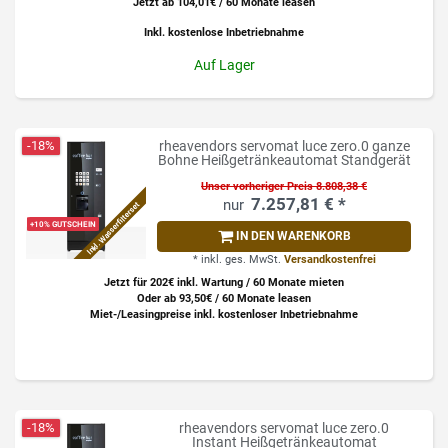
Jetzt ab 104,01€ / 60 Monate leasen
Inkl. kostenlose Inbetriebnahme
Auf Lager
-18%
rheavendors servomat luce zero.0 ganze
Bohne Heißgetränkeautomat Standgerät
Unser vorheriger Preis 8.808,38 €
7.257,81 € *
Inkl. Wasserfilterset
+10% GUTSCHEIN
IN DEN WARENKORB
*
inkl. ges. MwSt.
Versandkostenfrei
Jetzt für 202€ inkl. Wartung / 60 Monate mieten
Oder ab 93,50€ / 60 Monate leasen
Miet-/Leasingpreise inkl. kostenloser Inbetriebnahme
-18%
rheavendors servomat luce zero.0
Instant Heißgetränkeautomat