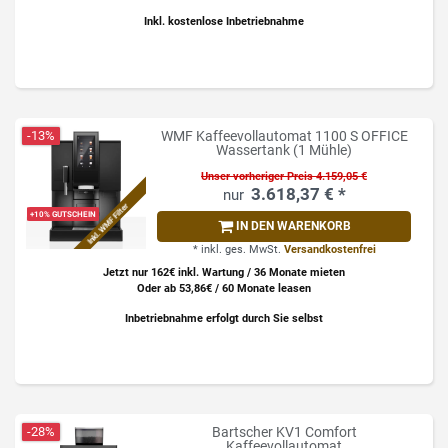
Inkl. kostenlose Inbetriebnahme
-13%
WMF Kaffeevollautomat 1100 S OFFICE
Wassertank (1 Mühle)
Unser vorheriger Preis 4.159,05 €
3.618,37 € *
Inkl. WMF Filter
+10% GUTSCHEIN
IN DEN WARENKORB
*
inkl. ges. MwSt.
Versandkostenfrei
Jetzt nur 162€ inkl. Wartung / 36 Monate mieten
Oder ab 53,86€ / 60 Monate leasen
Inbetriebnahme erfolgt durch Sie selbst
-28%
Bartscher KV1 Comfort
Kaffeevollautomat