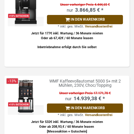
Unser vorheriger Preis 4.444,65 €
3.866,85 € *
+10% GUTSCHEIN
IN DEN WARENKORB
*
inkl. ges. MwSt.
Versandkostenfrei
Jetzt für 177€ inkl. Wartung / 36 Monate mieten
Oder ab 67,42€ / 60 Monate leasen
Inbetriebnahme erfolgt durch Sie selbst
-13%
WMF Kaffeevollautomat 5000 S+ mit 2
Mühlen, 230V, Choc/Topping
Unser vorheriger Preis 17.171,70 €
14.939,38 € *
+10% GUTSCHEIN
IN DEN WARENKORB
*
inkl. ges. MwSt.
Versandkostenfrei
Jetzt für 532€ inkl. Wartung / 36 Monate mieten
Oder ab 208,93,€ / 60 Monate leasen
[Messeaktion + Gutschein]