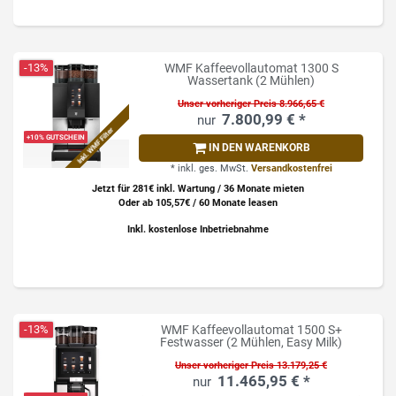
-13%
WMF Kaffeevollautomat 1300 S
Wassertank (2 Mühlen)
Unser vorheriger Preis 8.966,65 €
7.800,99 € *
Inkl. WMF Filter
+10% GUTSCHEIN
IN DEN WARENKORB
*
inkl. ges. MwSt.
Versandkostenfrei
Jetzt für 281€ inkl. Wartung / 36 Monate mieten
Oder ab 105,57€ / 60 Monate leasen
Inkl. kostenlose Inbetriebnahme
-13%
WMF Kaffeevollautomat 1500 S+
Festwasser (2 Mühlen, Easy Milk)
Unser vorheriger Preis 13.179,25 €
11.465,95 € *