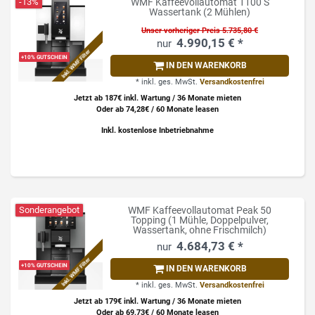
-13%
WMF Kaffeevollautomat 1100 S
Wassertank (2 Mühlen)
Unser vorheriger Preis 5.735,80 €
4.990,15 € *
Inkl. WMF Filter
+10% GUTSCHEIN
IN DEN WARENKORB
*
inkl. ges. MwSt.
Versandkostenfrei
Jetzt ab 187€ inkl. Wartung / 36 Monate mieten
Oder ab 74,28€ / 60 Monate leasen
Inkl. kostenlose Inbetriebnahme
Sonderangebot
WMF Kaffeevollautomat Peak 50
Topping (1 Mühle, Doppelpulver,
Wassertank, ohne Frischmilch)
4.684,73 € *
Inkl. WMF Filter
+10% GUTSCHEIN
IN DEN WARENKORB
*
inkl. ges. MwSt.
Versandkostenfrei
Jetzt ab 179€ inkl. Wartung / 36 Monate mieten
Oder ab 69,73€ / 60 Monate leasen