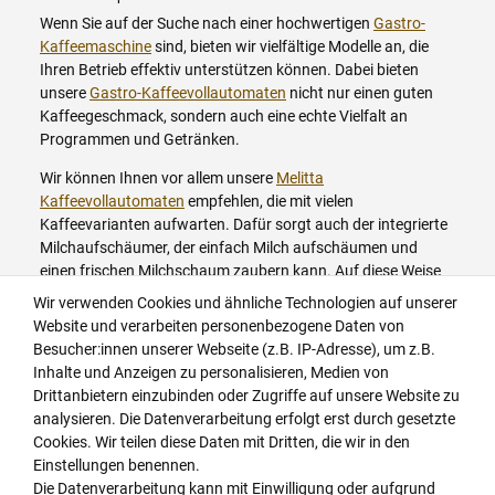
Wenn Sie auf der Suche nach einer hochwertigen
Gastro-
Kaffeemaschine
sind, bieten wir vielfältige Modelle an, die
Ihren Betrieb effektiv unterstützen können. Dabei bieten
unsere
Gastro-Kaffeevollautomaten
nicht nur einen guten
Kaffeegeschmack, sondern auch eine echte Vielfalt an
Programmen und Getränken.
Wir können Ihnen vor allem unsere
Melitta
Kaffeevollautomaten
empfehlen, die mit vielen
Kaffeevarianten aufwarten. Dafür sorgt auch der integrierte
Milchaufschäumer, der einfach Milch aufschäumen und
einen frischen Milchschaum zaubern kann. Auf diese Weise
können Sie auch echte Kaffee-Liebhaber begeistern.
Wir verwenden Cookies und ähnliche Technologien auf unserer
Beispielsweise mit Espresso-Getränken wie Latte macchiato
Website und verarbeiten personenbezogene Daten von
und Cappuccino.
Besucher:innen unserer Webseite (z.B. IP-Adresse), um z.B.
Inhalte und Anzeigen zu personalisieren, Medien von
Doch auch die Kapazität ist beachtlich und den
Drittanbietern einzubinden oder Zugriffe auf unsere Website zu
Anforderungen in der Gastronomie gewachsen. Mit einem
analysieren. Die Datenverarbeitung erfolgt erst durch gesetzte
Festwasseranschluss, einer zusätzlichen Brühgruppe mit
Cookies. Wir teilen diese Daten mit Dritten, die wir in den
einem Bohnenbehälter und großem Fassungsvermögen,
Einstellungen benennen.
verfügt Ihr Betrieb über eine ausgezeichnete Tagesleistung.
Die Datenverarbeitung kann mit Einwilligung oder aufgrund