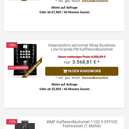
*
inkl. ges. MwSt.
Versandkostenfrei
Miete auf Anfrage
Oder ab 67,86€ / 60 Monate leasen
-18%
rheavendors servomat Rhea Business
Line Grande PB Kaffeevollautomat
Unser vorheriger Preis 4.356,59 €
3.568,81 € *
Inkl. Wasserfilterset
+10% GUTSCHEIN
IN DEN WARENKORB
*
inkl. ges. MwSt.
Versandkostenfrei
Miete auf Anfrage
Oder ab 55,85€ / 60 Monate leasen
-13%
WMF Kaffeevollautomat 1100 S OFFICE
Festwasser (1 Mühle)