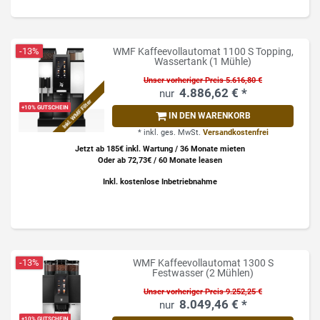
-13%
WMF Kaffeevollautomat 1100 S Topping,
Wassertank (1 Mühle)
Unser vorheriger Preis 5.616,80 €
4.886,62 € *
Inkl. WMF Filter
+10% GUTSCHEIN
IN DEN WARENKORB
*
inkl. ges. MwSt.
Versandkostenfrei
Jetzt ab 185€ inkl. Wartung / 36 Monate mieten
Oder ab 72,73€ / 60 Monate leasen
Inkl. kostenlose Inbetriebnahme
-13%
WMF Kaffeevollautomat 1300 S
Festwasser (2 Mühlen)
Unser vorheriger Preis 9.252,25 €
8.049,46 € *
+10% GUTSCHEIN