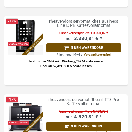
-17%
rheavendors servomat Rhea Business
Line iC PB Kaffeevollautomat
Unser vorheriger Preis 3.990,07 €
3.330,81 € *
Inkl. Wasserfilterset
+10% GUTSCHEIN
IN DEN WARENKORB
*
inkl. ges. MwSt.
Versandkostenfrei
Jetzt für nur 167€ inkl. Wartung / 36 Monate mieten
Oder ab 52,42€ / 60 Monate leasen
-17%
rheavendors servomat Rhea rhTT3 Pro
Kaffeevollautomat
Unser vorheriger Preis 5.453,77 €
4.520,81 € *
Inkl. Wasserfilterset
+10% GUTSCHEIN
IN DEN WARENKORB