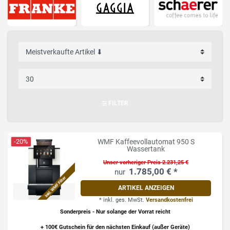
FILTER
-20%
WMF Kaffeevollautomat 950 S
Wassertank
Unser vorheriger Preis 2.231,25 €
1.785,00 € *
Inkl. WMF Filter
ARTIKEL ANZEIGEN
*
inkl. ges. MwSt.
Versandkostenfrei
Sonderpreis
- Nur solange der Vorrat reicht
+
100€ Gutschein
für den nächsten Einkauf (außer Geräte)