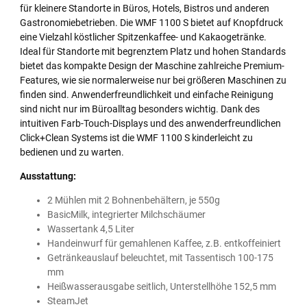
für kleinere Standorte in Büros, Hotels, Bistros und anderen
Gastronomiebetrieben. Die WMF 1100 S bietet auf Knopfdruck
eine Vielzahl köstlicher Spitzenkaffee- und Kakaogetränke.
Ideal für Standorte mit begrenztem Platz und hohen Standards
bietet das kompakte Design der Maschine zahlreiche Premium-
Features, wie sie normalerweise nur bei größeren Maschinen zu
finden sind. Anwenderfreundlichkeit und einfache Reinigung
sind nicht nur im Büroalltag besonders wichtig. Dank des
intuitiven Farb-Touch-Displays und des anwen­derfreundlichen
Click+Clean Systems ist die WMF 1100 S kinderleicht zu
bedienen und zu warten.
Ausstattung:
2 Mühlen mit 2 Bohnenbehältern, je 550g
BasicMilk, integrierter Milchschäumer
Wassertank 4,5 Liter
Handeinwurf für gemahlenen Kaffee, z.B. entkoffeiniert
Getränkeauslauf beleuchtet, mit Tassentisch 100-175
mm
Heißwasserausgabe seitlich, Unterstellhöhe 152,5 mm
SteamJet