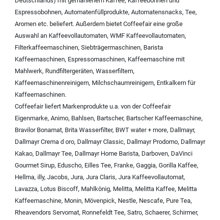
Deutschlands) mit
gemahlenem Kaffee
,
Kaffeebohnen und
Espressobohnen
,
Automatenfüllprodukte
,
Automatensnacks
,
Tee
,
Aromen
etc. beliefert. Außerdem bietet Coffeefair eine große
Auswahl an
Kaffeevollautomaten
,
WMF Kaffeevollautomaten
,
Filterkaffeemaschinen
,
Siebträgermaschinen
,
Barista
Kaffeemaschinen
,
Espressomaschinen
,
Kaffeemaschine mit
Mahlwerk
,
Rundfiltergeräten
,
Wasserfiltern
,
Kaffeemaschinenreinigern
,
Milchschaumreinigern
,
Entkalkern für
Kaffeemaschinen
.
Coffeefair liefert Markenprodukte u.a. von der
Coffeefair
Eigenmarke
,
Animo
,
Bahlsen
,
Bartscher
,
Bartscher Kaffeemaschine
,
Bravilor Bonamat
,
Brita Wasserfilter
,
BWT water + more
,
Dallmayr
,
Dallmayr Crema d oro
,
Dallmayr Classic
,
Dallmayr Prodomo
,
Dallmayr
Kakao
,
Dallmayr Tee
,
Dallmayr Home Barista
,
Darboven
,
DaVinci
Gourmet Sirup
,
Eduscho
,
Eilles Tee
,
Franke
,
Gaggia
,
Gorilla Kaffee
,
Hellma
,
illy
,
Jacobs
,
Jura
,
Jura Claris
,
Jura Kaffeevollautomat
,
Lavazza
,
Lotus Biscoff
,
Mahlkönig
,
Melitta
,
Melitta Kaffee
,
Melitta
Kaffeemaschine
,
Monin
,
Mövenpick
,
Nestle
,
Nescafe
,
Pure Tea
,
Rheavendors Servomat
,
Ronnefeldt Tee
,
Satro
,
Schaerer
,
Schirmer
,