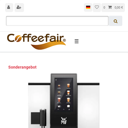
0
0,00 €
☰
Sonderangebot