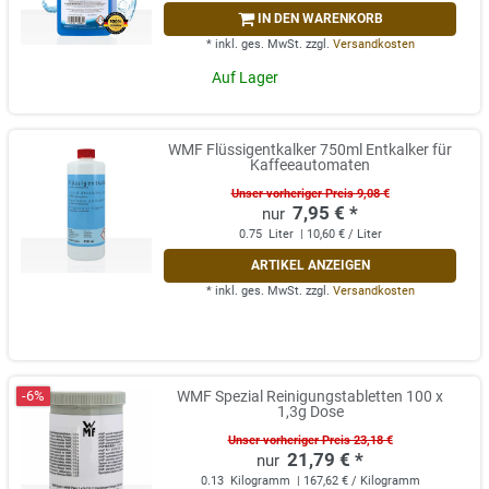
IN DEN WARENKORB
*
inkl. ges. MwSt.
zzgl.
Versandkosten
Auf Lager
WMF Flüssigentkalker 750ml Entkalker für
Kaffeeautomaten
Unser vorheriger Preis 9,08 €
7,95 € *
0.75
Liter
| 10,60 € / Liter
ARTIKEL ANZEIGEN
*
inkl. ges. MwSt.
zzgl.
Versandkosten
-6%
WMF Spezial Reinigungstabletten 100 x
1,3g Dose
Unser vorheriger Preis 23,18 €
21,79 € *
0.13
Kilogramm
| 167,62 € / Kilogramm