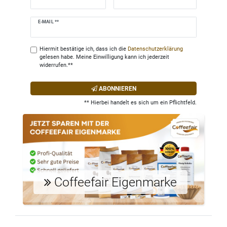
Newsletter
E-MAIL **
Honig
Hiermit bestätige ich, dass ich die
Daten­schutz­erklärung
gelesen habe. Meine Einwilligung kann ich jederzeit
widerrufen.**
ABONNIEREN
** Hierbei handelt es sich um ein Pflichtfeld.
Coffeefair Eigenmarke