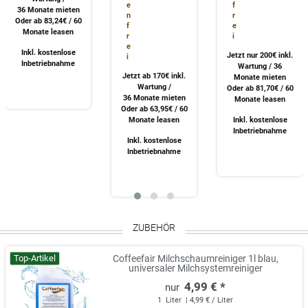
e
f
36 Monate mieten
n
r
Oder ab 83,24€ / 60
f
e
Monate leasen
r
i
e
Inkl. kostenlose
Jetzt nur 200€ inkl.
i
Inbetriebnahme
Wartung / 36
Jetzt ab 170€ inkl.
Monate mieten
Wartung /
Oder ab 81,70€ / 60
36 Monate mieten
Monate leasen
Oder ab 63,95€ / 60
Monate leasen
Inkl. kostenlose
Inbetriebnahme
Inkl. kostenlose
Inbetriebnahme
ZUBEHÖR
Top-Artikel
Coffeefair Milchschaumreiniger 1l blau,
universaler Milchsystemreiniger
4,99 € *
1
Liter
| 4,99 € / Liter