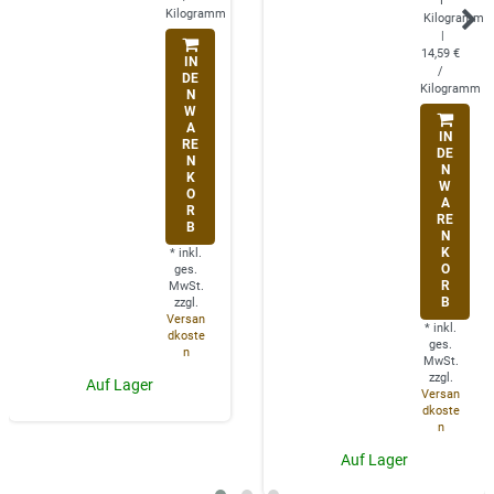
1
Kilogramm
Kilogramm
|
14,59 €
IN
/
DE
Kilogramm
N
W
A
IN
RE
DE
N
N
K
W
O
A
R
RE
B
N
K
*
inkl.
O
ges.
R
MwSt.
B
zzgl.
Versan
*
inkl.
dkoste
ges.
n
MwSt.
zzgl.
Auf Lager
Versan
dkoste
n
Auf Lager