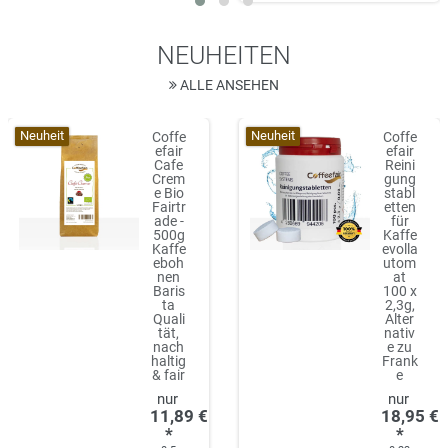
NEUHEITEN
ALLE ANSEHEN
Neuheit
Neuheit
Coffe
Coffe
efair
efair
Cafe
Reini
Crem
gung
e Bio
stabl
Fairtr
etten
ade -
für
500g
Kaffe
Kaffe
evolla
eboh
utom
nen
at
Baris
100 x
ta
2,3g,
Quali
Alter
tät,
nativ
nach
e zu
haltig
Frank
& fair
e
11,89 €
18,95 €
*
*