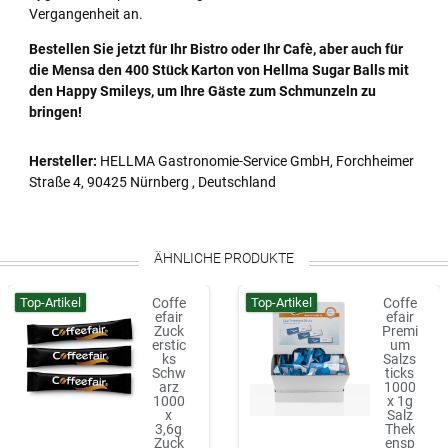
Vergangenheit an.
Bestellen Sie jetzt für Ihr Bistro oder Ihr Cafè, aber auch für
die Mensa den 400 Stück Karton von Hellma Sugar Balls mit
den Happy Smileys, um Ihre Gäste zum Schmunzeln zu
bringen!
Hersteller:
HELLMA Gastronomie-Service GmbH, Forchheimer
Straße 4, 90425 Nürnberg , Deutschland
ÄHNLICHE PRODUKTE
Top-Artikel
Top-Artikel
Coffe
Coffe
efair
efair
Zuck
Premi
erstic
um
ks
Salzs
Schw
ticks
arz
1000
1000
x 1g
x
Salz
3,6g
Thek
Zuck
ensp