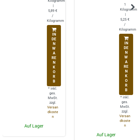
Kilogramm
1
|
Kilogramm
5,89 €
|
/
5,25 €
Kilogramm
/
Kilogramm
IN
DE
IN
N
DE
W
N
A
W
RE
A
N
RE
K
N
O
K
R
O
B
R
*
inkl.
B
ges.
*
inkl.
MwSt.
ges.
zzgl.
MwSt.
Versan
zzgl.
dkoste
Versan
n
dkoste
n
Auf Lager
Auf Lager