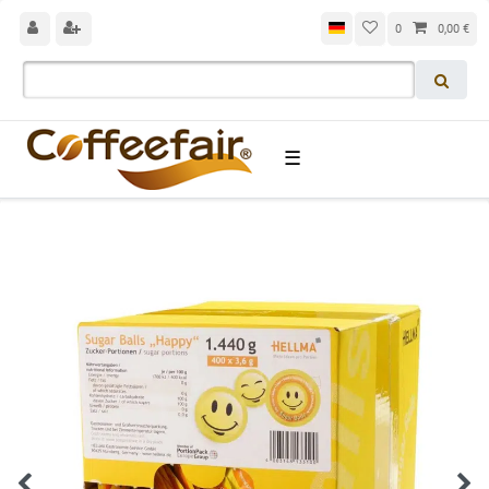
0
0,00 €
☰