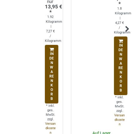
*
13,95 €
1.8
*
Kilogramm
1.92
|
Kilogramm
4,27 €
|
/
7,27 €
Kilogramm
/
Kilogramm
IN
DE
IN
N
DE
W
N
A
W
RE
A
N
RE
K
N
O
K
R
O
B
R
*
inkl.
B
ges.
*
inkl.
MwSt.
ges.
zzgl.
MwSt.
Versan
zzgl.
dkoste
Versan
n
dkoste
n
Auf Lager