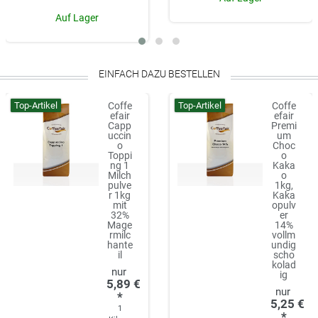
Auf Lager
EINFACH DAZU BESTELLEN
Top-Artikel
Top-Artikel
Coffe
Coffe
efair
efair
Capp
Premi
uccin
um
o
Choc
Toppi
o
ng 1
Kaka
Milch
o
pulve
1kg,
r 1kg
Kaka
mit
opulv
32%
er
Mage
14%
rmilc
vollm
hante
undig
il
scho
kolad
ig
5,89 €
*
5,25 €
1
*