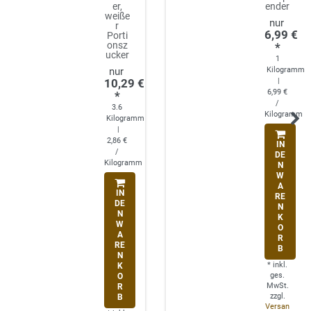
er,
ender
weiße
r
6,99 €
Porti
onsz
*
ucker
1
Kilogramm
10,29 €
|
6,99 €
*
/
3.6
Kilogramm
Kilogramm
|
2,86 €
IN
/
DE
Kilogramm
N
W
A
IN
RE
DE
N
N
K
W
O
A
R
RE
B
N
*
inkl.
K
ges.
O
MwSt.
R
zzgl.
B
Versan