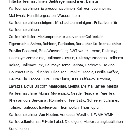
Filterkaffeemaschinen
,
Siebträgermaschinen
,
Barista
Kaffeemaschinen
,
Espressomaschinen
,
Kaffeemaschine mit
Mahlwerk
,
Rundfiltergeräten
,
Wasserfiltern
,
Kaffeemaschinenreinigern
,
Milchschaumreinigern
,
Entkalkern für
Kaffeemaschinen
.
Coffeefair liefert Markenprodukte u.a. von der
Coffeefair
Eigenmarke
,
Animo
,
Bahlsen
,
Bartscher
,
Bartscher Kaffeemaschine
,
Bravilor Bonamat
,
Brita Wasserfilter
,
BWT water + more
,
Dallmayr
,
Dallmayr Crema d oro
,
Dallmayr Classic
,
Dallmayr Prodomo
,
Dallmayr
Kakao
,
Dallmayr Tee
,
Dallmayr Home Barista
,
Darboven
,
DaVinci
Gourmet Sirup
,
Eduscho
,
Eilles Tee
,
Franke
,
Gaggia
,
Gorilla Kaffee
,
Hellma
,
illy
,
Jacobs
,
Jura
,
Jura Claris
,
Jura Kaffeevollautomat
,
Lavazza
,
Lotus Biscoff
,
Mahlkönig
,
Melitta
,
Melitta Kaffee
,
Melitta
Kaffeemaschine
,
Monin
,
Mövenpick
,
Nestle
,
Nescafe
,
Pure Tea
,
Rheavendors Servomat
,
Ronnefeldt Tee
,
Satro
,
Schaerer
,
Schirmer
,
Tchibo
,
Teahouse Exclusives
,
Thermoplan
,
Thermoplan
Kaffeemaschine
,
Van Houten
,
Venessa
,
Westhoff
,
WMF
,
WMF
Kaffeevollautomat
.
Private Label:
Die eigene Marke zu unglaublichen
Konditionen.