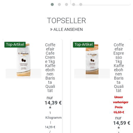
TOPSELLER
ALLE ANSEHEN
Top-Artikel
Top-Artikel
Coffe
Coffe
efair
efair
Cafe
Espre
Crem
sso
e 1kg
1kg
Kaffe
Kaffe
eboh
eboh
nen
nen
Baris
Baris
ta
ta
Quali
Quali
tät
tät
Unser
14,39 €
vorheriger
*
Preis
15,59 €
1
Kilogramm
14,59 €
|
14,39 €
*
/