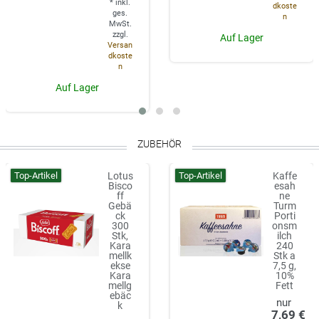
*
inkl.
dkoste
ges.
n
MwSt.
zzgl.
Auf Lager
Versan
dkoste
n
Auf Lager
ZUBEHÖR
Top-Artikel
Top-Artikel
Lotus
Kaffe
Bisco
esah
ff
ne
Gebä
Turm
ck
Porti
300
onsm
Stk,
ilch
Kara
240
mellk
Stk a
ekse
7,5 g,
Kara
10%
mellg
Fett
ebäc
k
7,69 €