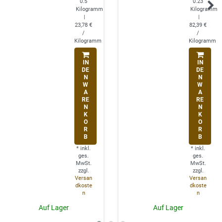
0.5
0.23
Kilogramm
Kilogramm
|
|
23,78 €
82,39 €
/
/
Kilogramm
Kilogramm
IN
IN
DE
DE
N
N
W
W
A
A
RE
RE
N
N
K
K
O
O
R
R
B
B
*
inkl.
*
inkl.
ges.
ges.
MwSt.
MwSt.
zzgl.
zzgl.
Versan
Versan
dkoste
dkoste
n
n
Auf Lager
Auf Lager