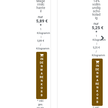
Mage
14%
rmilc
vollm
hante
undig
il
scho
kolad
ig
5,89 €
*
5,25 €
1
*
Kilogramm
1
|
Kilogramm
5,89 €
|
/
5,25 €
Kilogramm
/
Kilogramm
IN
DE
IN
N
DE
W
N
A
W
RE
A
N
RE
K
N
O
K
R
O
B
R
*
inkl.
B
ges.
*
inkl.