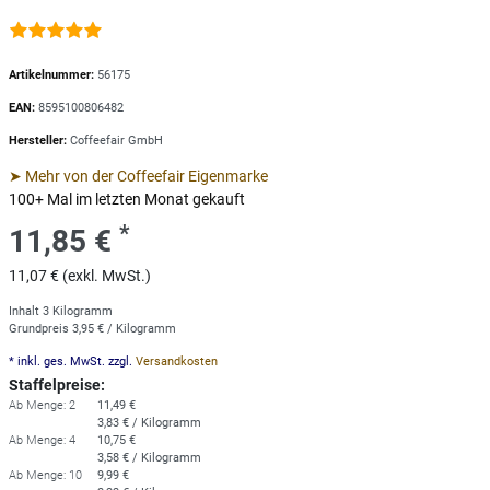
Artikelnummer:
56175
EAN:
8595100806482
Hersteller:
Coffeefair GmbH
➤ Mehr von der Coffeefair Eigenmarke
100+ Mal im letzten Monat gekauft
*
11,85 €
11,07 € (exkl. MwSt.)
Inhalt
3
Kilogramm
Grundpreis
3,95 € / Kilogramm
* inkl. ges. MwSt. zzgl.
Versandkosten
Staffelpreise:
Ab Menge: 2
11,49 €
3,83 € / Kilogramm
Ab Menge: 4
10,75 €
3,58 € / Kilogramm
Ab Menge: 10
9,99 €