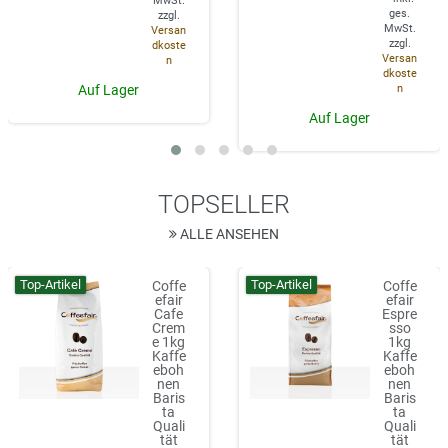
MwSt.
ges.
zzgl.
MwSt.
Versan
zzgl.
dkoste
Versan
n
dkoste
n
Auf Lager
Auf Lager
TOPSELLER
ALLE ANSEHEN
Top-Artikel
Top-Artikel
Coffe
Coffe
efair
efair
Cafe
Espre
Crem
sso
e 1kg
1kg
Kaffe
Kaffe
eboh
eboh
nen
nen
Baris
Baris
ta
ta
Quali
Quali
tät
tät