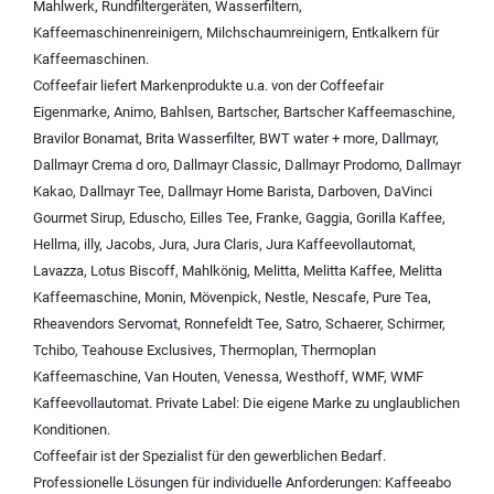
Mahlwerk
,
Rundfiltergeräten
,
Wasserfiltern
,
Kaffeemaschinenreinigern
,
Milchschaumreinigern
,
Entkalkern für
Kaffeemaschinen
.
Coffeefair liefert Markenprodukte u.a. von der
Coffeefair
Eigenmarke
,
Animo
,
Bahlsen
,
Bartscher
,
Bartscher Kaffeemaschine
,
Bravilor Bonamat
,
Brita Wasserfilter
,
BWT water + more
,
Dallmayr
,
Dallmayr Crema d oro
,
Dallmayr Classic
,
Dallmayr Prodomo
,
Dallmayr
Kakao
,
Dallmayr Tee
,
Dallmayr Home Barista
,
Darboven
,
DaVinci
Gourmet Sirup
,
Eduscho
,
Eilles Tee
,
Franke
,
Gaggia
,
Gorilla Kaffee
,
Hellma
,
illy
,
Jacobs
,
Jura
,
Jura Claris
,
Jura Kaffeevollautomat
,
Lavazza
,
Lotus Biscoff
,
Mahlkönig
,
Melitta
,
Melitta Kaffee
,
Melitta
Kaffeemaschine
,
Monin
,
Mövenpick
,
Nestle
,
Nescafe
,
Pure Tea
,
Rheavendors Servomat
,
Ronnefeldt Tee
,
Satro
,
Schaerer
,
Schirmer
,
Tchibo
,
Teahouse Exclusives
,
Thermoplan
,
Thermoplan
Kaffeemaschine
,
Van Houten
,
Venessa
,
Westhoff
,
WMF
,
WMF
Kaffeevollautomat
.
Private Label:
Die eigene Marke zu unglaublichen
Konditionen.
Coffeefair ist der Spezialist für den gewerblichen Bedarf.
Professionelle Lösungen für individuelle Anforderungen:
Kaffeeabo