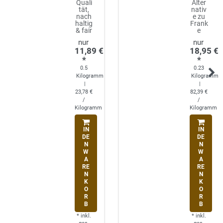
Quali
Alter
tät,
nativ
nach
e zu
haltig
Frank
& fair
e
11,89 €
18,95 €
*
*
0.5
0.23
Kilogramm
Kilogramm
|
|
23,78 €
82,39 €
/
/
Kilogramm
Kilogramm
IN
IN
DE
DE
N
N
W
W
A
A
RE
RE
N
N
K
K
O
O
R
R
B
B
*
inkl.
*
inkl.