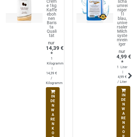
Crem
scha
e 1kg
umrei
Kaffe
niger
eboh
1l
nen
blau,
Baris
unive
ta
rsaler
Quali
Milch
tät
syste
mrein
iger
14,39 €
*
4,99 €
1
*
Kilogramm
1
Liter
|
|
14,39 €
4,99 €
/
/ Liter
Kilogramm
IN
IN
DE
DE
N
N
W
W
A
A
RE
RE
N
N
K
K
O
O
R