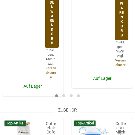
DE
W
N
A
W
RE
A
N
RE
K
N
O
K
R
O
B
R
*
inkl.
B
ges.
*
inkl.
MwSt.
ges.
zzgl.
MwSt.
Versan
zzgl.
dkoste
Versan
n
dkoste
n
Auf Lager
Auf Lager
ZUBEHÖR
Top-Artikel
Top-Artikel
Coffe
Coffe
efair
efair
Cafe
Milch