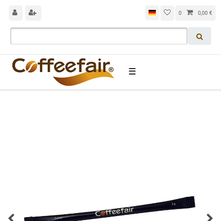
0
0,00 €
☰