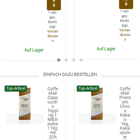
R
B
B
*
inkl.
*
inkl.
ges.
ges.
MwSt.
MwSt.
zzgl.
zzgl.
Versan
Versan
dkoste
dkoste
n
n
Auf Lager
Auf Lager
EINFACH DAZU BESTELLEN
Top-Artikel
Top-Artikel
Coffe
Coffe
efair
efair
Capp
Premi
uccin
um
o
Choc
Toppi
o
ng 1
Kaka
Milch
o
pulve
1kg,
r 1kg
Kaka
mit
opulv
32%
er