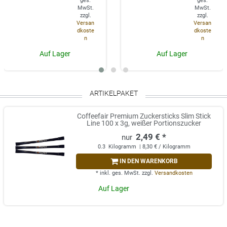
ges.
ges.
MwSt.
MwSt.
zzgl.
zzgl.
Versan
Versan
dkoste
dkoste
n
n
Auf Lager
Auf Lager
ARTIKELPAKET
Coffeefair Premium Zuckersticks Slim Stick
Line 100 x 3g, weißer Portionszucker
2,49 € *
0.3
Kilogramm
| 8,30 € / Kilogramm
IN DEN WARENKORB
*
inkl. ges. MwSt.
zzgl.
Versandkosten
Auf Lager