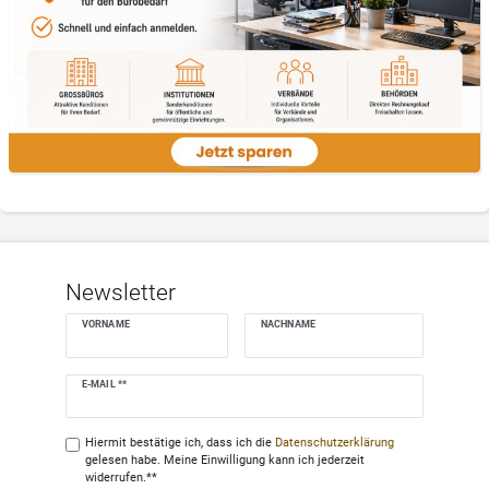
Newsletter
VORNAME
NACHNAME
Newsletter
E-MAIL **
Honig
Hiermit bestätige ich, dass ich die
Daten­schutz­erklärung
gelesen habe. Meine Einwilligung kann ich jederzeit
widerrufen.**