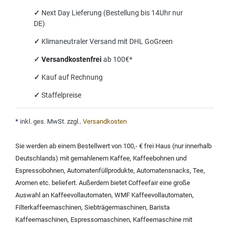
✓
Next Day Lieferung (Bestellung bis 14Uhr nur
DE)
✓
Klimaneutraler Versand mit DHL GoGreen
✓
Versandkostenfrei
ab 100€*
✓
Kauf auf Rechnung
✓
Staffelpreise
*
inkl. ges. MwSt. zzgl.
.
Versandkosten
Sie werden ab einem Bestellwert von 100,- € frei Haus (nur innerhalb
Deutschlands) mit
gemahlenem Kaffee
,
Kaffeebohnen und
Espressobohnen
,
Automatenfüllprodukte
,
Automatensnacks
,
Tee
,
Aromen
etc. beliefert. Außerdem bietet Coffeefair eine große
Auswahl an
Kaffeevollautomaten
,
WMF Kaffeevollautomaten
,
Filterkaffeemaschinen
,
Siebträgermaschinen
,
Barista
Kaffeemaschinen
,
Espressomaschinen
,
Kaffeemaschine mit