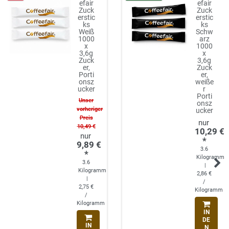
efair
efair
Zuck
Zuck
erstic
erstic
ks
ks
Weiß
Schw
1000
arz
x
1000
3,6g
x
Zuck
3,6g
er,
Zuck
Porti
er,
onsz
weiße
ucker
r
Porti
Unser
onsz
vorheriger
ucker
Preis
10,49 €
10,29 €
*
9,89 €
3.6
*
Kilogramm
3.6
|
Kilogramm
2,86 €
|
/
2,75 €
Kilogramm
/
Kilogramm
IN
DE
IN
N