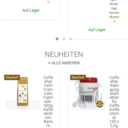
n
MwSt.
zzgl.
Auf Lager
Versan
dkoste
n
Auf Lager
NEUHEITEN
ALLE ANSEHEN
Neuheit
Neuheit
Coffe
Coffe
efair
efair
Cafe
Reini
Crem
gung
e Bio
stabl
Fairtr
etten
ade -
für
500g
Kaffe
Kaffe
evolla
eboh
utom
nen
at
Baris
100 x
ta
2,3g,