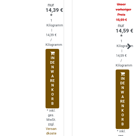
Unser
14,39 €
vorheriger
*
Preis
15,59 €
1
Kilogramm
14,59 €
|
14,39 €
*
/
1
Kilogramm
Kilogramm
|
14,59 €
IN
/
DE
Kilogramm
N
W
A
IN
RE
DE
N
N
K
W
O
A
R
RE
B
N
K
*
inkl.
O
ges.
R
MwSt.
B
zzgl.
Versan
*
inkl.
dkoste
ges.