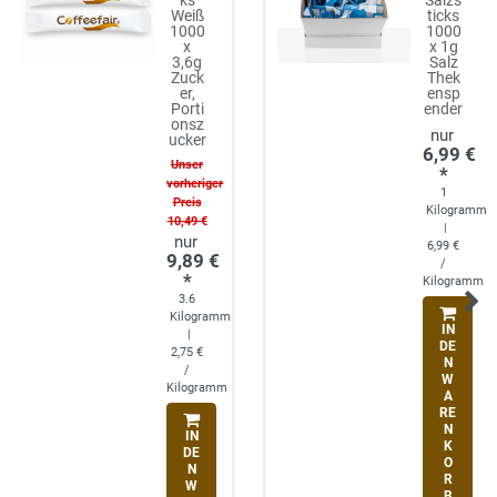
ks
Salzs
Weiß
ticks
1000
1000
x
x 1g
3,6g
Salz
Zuck
Thek
er,
ensp
Porti
ender
onsz
ucker
6,99 €
Unser
*
vorheriger
1
Preis
Kilogramm
10,49 €
|
6,99 €
9,89 €
/
*
Kilogramm
3.6
Kilogramm
IN
|
DE
2,75 €
N
/
W
Kilogramm
A
RE
N
IN
K
DE
O
N
R
W
B