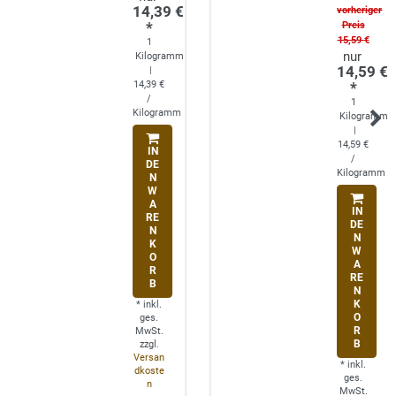
14,39 €
vorheriger
*
Preis
15,59 €
1
Kilogramm
14,59 €
|
14,39 €
*
/
1
Kilogramm
Kilogramm
|
14,59 €
IN
/
DE
Kilogramm
N
W
A
IN
RE
DE
N
N
K
W
O
A
R
RE
B
N
K
*
inkl.
O
ges.
R
MwSt.
B
zzgl.
Versan
*
inkl.
dkoste
ges.
n
MwSt.