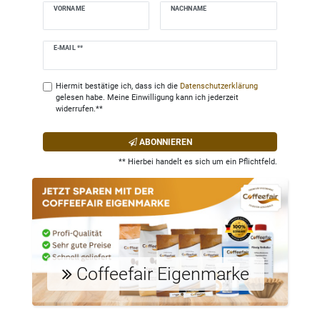
VORNAME
NACHNAME
Newsletter
E-MAIL **
Honig
Hiermit bestätige ich, dass ich die
Daten­schutz­erklärung
gelesen habe. Meine Einwilligung kann ich jederzeit
widerrufen.**
ABONNIEREN
** Hierbei handelt es sich um ein Pflichtfeld.
Coffeefair Eigenmarke