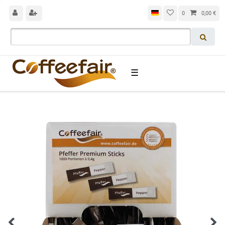
0
0,00 €
☰