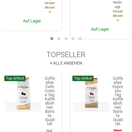
MwSt.
Versan
zzgl.
dkoste
Versan
n
dkoste
n
Auf Lager
Auf Lager
TOPSELLER
ALLE ANSEHEN
Top-Artikel
Top-Artikel
Coffe
Coffe
efair
efair
Cafe
Espre
Crem
sso
e 1kg
1kg
Kaffe
Kaffe
eboh
eboh
nen
nen
Baris
Baris
ta
ta
Quali
Quali
tät
tät
Unser