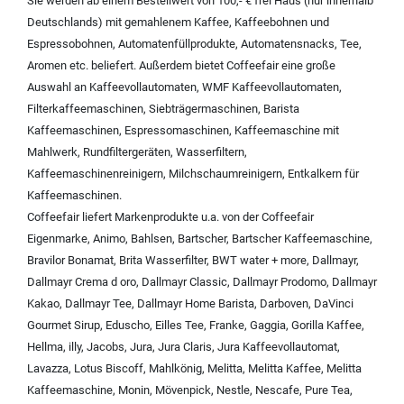
Sie werden ab einem Bestellwert von 100,- € frei Haus (nur innerhalb
Deutschlands) mit
gemahlenem Kaffee
,
Kaffeebohnen und
Espressobohnen
,
Automatenfüllprodukte
,
Automatensnacks
,
Tee
,
Aromen
etc. beliefert. Außerdem bietet Coffeefair eine große
Auswahl an
Kaffeevollautomaten
,
WMF Kaffeevollautomaten
,
Filterkaffeemaschinen
,
Siebträgermaschinen
,
Barista
Kaffeemaschinen
,
Espressomaschinen
,
Kaffeemaschine mit
Mahlwerk
,
Rundfiltergeräten
,
Wasserfiltern
,
Kaffeemaschinenreinigern
,
Milchschaumreinigern
,
Entkalkern für
Kaffeemaschinen
.
Coffeefair liefert Markenprodukte u.a. von der
Coffeefair
Eigenmarke
,
Animo
,
Bahlsen
,
Bartscher
,
Bartscher Kaffeemaschine
,
Bravilor Bonamat
,
Brita Wasserfilter
,
BWT water + more
,
Dallmayr
,
Dallmayr Crema d oro
,
Dallmayr Classic
,
Dallmayr Prodomo
,
Dallmayr
Kakao
,
Dallmayr Tee
,
Dallmayr Home Barista
,
Darboven
,
DaVinci
Gourmet Sirup
,
Eduscho
,
Eilles Tee
,
Franke
,
Gaggia
,
Gorilla Kaffee
,
Hellma
,
illy
,
Jacobs
,
Jura
,
Jura Claris
,
Jura Kaffeevollautomat
,
Lavazza
,
Lotus Biscoff
,
Mahlkönig
,
Melitta
,
Melitta Kaffee
,
Melitta
Kaffeemaschine
,
Monin
,
Mövenpick
,
Nestle
,
Nescafe
,
Pure Tea
,