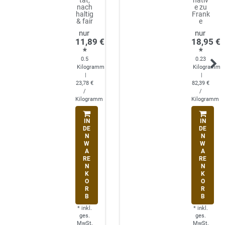
tät,
nativ
nach
e zu
haltig
Frank
& fair
e
11,89 €
18,95 €
*
*
0.5
0.23
Kilogramm
Kilogramm
|
|
23,78 €
82,39 €
/
/
Kilogramm
Kilogramm
IN
IN
DE
DE
N
N
W
W
A
A
RE
RE
N
N
K
K
O
O
R
R
B
B
*
inkl.
*
inkl.
ges.
ges.
MwSt.
MwSt.