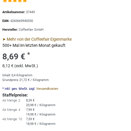
Artikelnummer:
57449
EAN:
4260669940550
Hersteller:
Coffeefair GmbH
➤ Mehr von der Coffeefair Eigenmarke
500+ Mal im letzten Monat gekauft
*
8,69 €
8,12 € (exkl. MwSt.)
Inhalt
0,4
Kilogramm
Grundpreis
21,72 € / Kilogramm
* inkl. ges. MwSt. zzgl.
Versandkosten
Staffelpreise:
Ab Menge: 2
8,39 €
20,98 € / Kilogramm
Ab Menge: 4
7,99 €
19,98 € / Kilogramm
Ab Menge: 10
7,59 €
18,98 € / Kilogramm