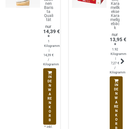
nen
Kara
Baris
mellk
ta
ekse
Quali
Kara
tät
mellg
ebäc
k
14,39 €
*
13,95 €
1
*
Kilogramm
1.92
|
Kilogramm
14,39 €
|
/
7,27 €
Kilogramm
/
Kilogramm
IN
DE
IN
N
DE
W
N
A
W
RE
A
N
RE
K
N
O
K
R
O
B
R
*
inkl.
B