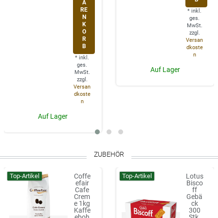
A
RE
*
inkl.
N
ges.
K
MwSt.
O
zzgl.
R
Versan
B
dkoste
n
*
inkl.
ges.
Auf Lager
MwSt.
zzgl.
Versan
dkoste
n
Auf Lager
ZUBEHÖR
Top-Artikel
Top-Artikel
Coffe
Lotus
efair
Bisco
Cafe
ff
Crem
Gebä
e 1kg
ck
Kaffe
300
eboh
Stk,