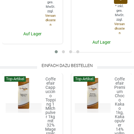
ges.
*
inkl.
MwSt.
ges.
zzgl.
MwSt.
Versan
zzgl.
dkoste
Versan
n
dkoste
n
Auf Lager
Auf Lager
EINFACH DAZU BESTELLEN
Top-Artikel
Top-Artikel
Coffe
Coffe
efair
efair
Capp
Premi
uccin
um
o
Choc
Toppi
o
ng 1
Kaka
Milch
o
pulve
1kg,
r 1kg
Kaka
mit
opulv
32%
er
Mage
14%
rmilc
vollm