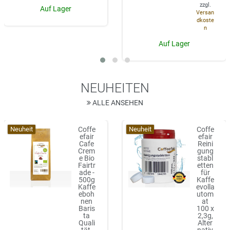
zzgl.
Auf Lager
Versan
dkoste
n
Auf Lager
NEUHEITEN
ALLE ANSEHEN
Neuheit
Neuheit
Coffe
Coffe
efair
efair
Cafe
Reini
Crem
gung
e Bio
stabl
Fairtr
etten
ade -
für
500g
Kaffe
Kaffe
evolla
eboh
utom
nen
at
Baris
100 x
ta
2,3g,
Quali
Alter