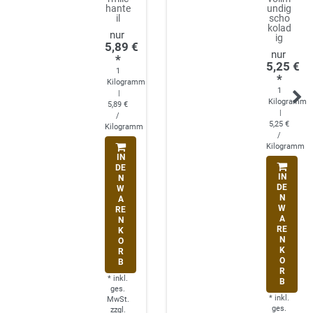
hante
undig
il
scho
kolad
ig
5,89 €
*
5,25 €
1
*
Kilogramm
1
|
Kilogramm
5,89 €
|
/
5,25 €
Kilogramm
/
Kilogramm
IN
DE
IN
N
DE
W
N
A
W
RE
A
N
RE
K
N
O
K
R
O
B
R
*
inkl.
B
ges.
*
inkl.
MwSt.
ges.
zzgl.