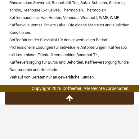
Rheavendors Servomat
,
Ronnefeldt Tee
,
Satro
,
Schaerer
,
Schirmer
,
Tchibo
,
Teahouse Exclusives
,
Thermoplan
,
Thermoplan
Kaffeemaschine
,
Van Houten
,
Venessa
,
Westhoff
,
WMF
,
WMF
Kaffeevollautomat
.
Private Label:
Die eigene Marke zu unglaublichen
Konditionen.
Coffeefair ist der Spezialist für den gewerblichen Bedarf.
Professionelle Lösungen für individuelle Anforderungen:
Kaffeeabo
mit kostenloser Filterkaffeemaschine Bonamat TH
,
Kaffeeversorgung für Büros und Behörden
,
Kaffeeversorgung für die
Gastronomie und Hotellerie
.
Verkauf von Geräten nur an gewerbliche Kunden.
Copyright 2026 Coffeefair. Alle Rechte vorbehalten.