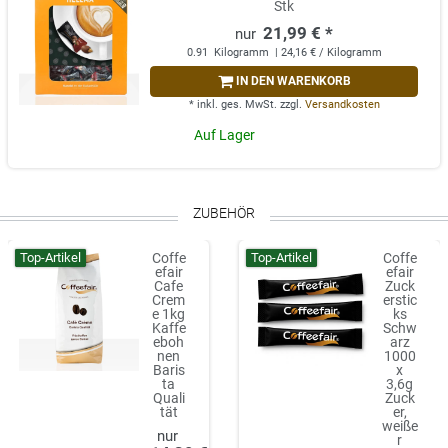
Stk
21,99 € *
0.91
Kilogramm
| 24,16 € / Kilogramm
IN DEN WARENKORB
*
inkl. ges. MwSt.
zzgl.
Versandkosten
Auf Lager
ZUBEHÖR
Top-Artikel
Top-Artikel
Coffe
Coffe
efair
efair
Cafe
Zuck
Crem
erstic
e 1kg
ks
Kaffe
Schw
eboh
arz
nen
1000
Baris
x
ta
3,6g
Quali
Zuck
tät
er,
weiße
r