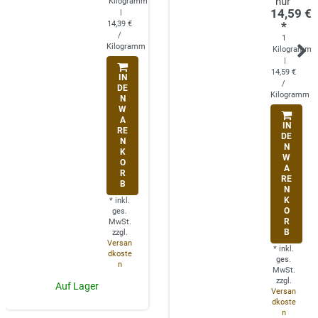
Kilogramm
14,59 €
|
14,39 €
*
/
1
Kilogramm
Kilogramm
|
14,59 €
IN
/
DE
Kilogramm
N
W
A
IN
RE
DE
N
N
K
W
O
A
R
RE
B
N
K
*
inkl.
O
ges.
R
MwSt.
B
zzgl.
Versan
*
inkl.
dkoste
ges.
n
MwSt.
zzgl.
Auf Lager
Versan
dkoste
n