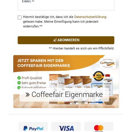
Newsletter
E-MAIL **
Honig
Hiermit bestätige ich, dass ich die
Daten­schutz­erklärung
gelesen habe. Meine Einwilligung kann ich jederzeit
widerrufen.**
ABONNIEREN
** Hierbei handelt es sich um ein Pflichtfeld.
Coffeefair Eigenmarke