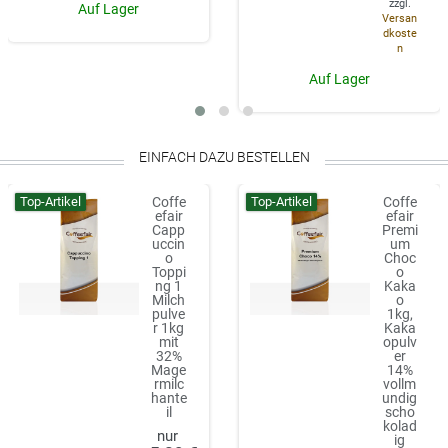
zzgl.
Auf Lager
Versan
dkoste
n
Auf Lager
EINFACH DAZU BESTELLEN
Top-Artikel
Top-Artikel
Coffe
Coffe
efair
efair
Capp
Premi
uccin
um
o
Choc
Toppi
o
ng 1
Kaka
Milch
o
pulve
1kg,
r 1kg
Kaka
mit
opulv
32%
er
Mage
14%
rmilc
vollm
hante
undig
il
scho
kolad
ig