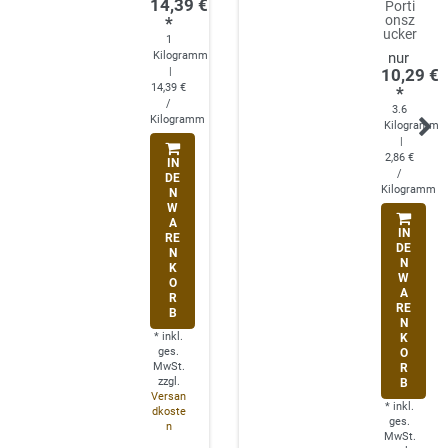
14,39 €
Porti
onsz
*
ucker
1
Kilogramm
|
10,29 €
14,39 €
*
/
3.6
Kilogramm
Kilogramm
|
2,86 €
IN
/
DE
Kilogramm
N
W
A
IN
RE
DE
N
N
K
W
O
A
R
RE
B
N
*
inkl.
K
ges.
O
MwSt.
R
zzgl.
B
Versan
*
inkl.
dkoste
ges.
n
MwSt.