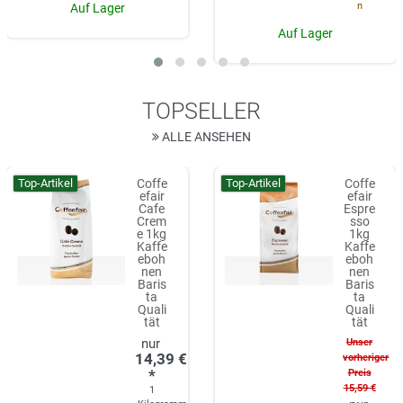
n
Auf Lager
Auf Lager
TOPSELLER
ALLE ANSEHEN
Top-Artikel
Top-Artikel
Coffe
Coffe
efair
efair
Cafe
Espre
Crem
sso
e 1kg
1kg
Kaffe
Kaffe
eboh
eboh
nen
nen
Baris
Baris
ta
ta
Quali
Quali
tät
tät
Unser
14,39 €
vorheriger
*
Preis
15,59 €
1