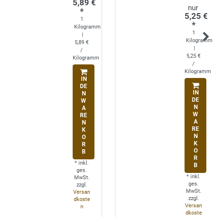
5,89 €
*
5,25 €
1
*
Kilogramm
1
|
Kilogramm
5,89 €
|
/
5,25 €
Kilogramm
/
Kilogramm
IN
DE
IN
N
DE
W
N
A
W
RE
A
N
RE
K
N
O
K
R
O
B
R
*
inkl.
B
ges.
*
inkl.
MwSt.
ges.
zzgl.
MwSt.
Versan
zzgl.
dkoste
Versan
n
dkoste