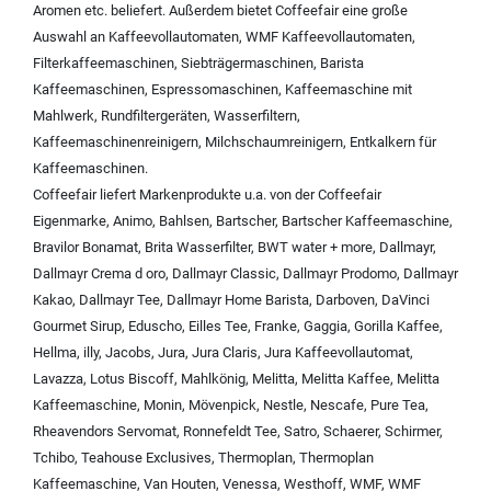
Aromen
etc. beliefert. Außerdem bietet Coffeefair eine große
Auswahl an
Kaffeevollautomaten
,
WMF Kaffeevollautomaten
,
Filterkaffeemaschinen
,
Siebträgermaschinen
,
Barista
Kaffeemaschinen
,
Espressomaschinen
,
Kaffeemaschine mit
Mahlwerk
,
Rundfiltergeräten
,
Wasserfiltern
,
Kaffeemaschinenreinigern
,
Milchschaumreinigern
,
Entkalkern für
Kaffeemaschinen
.
Coffeefair liefert Markenprodukte u.a. von der
Coffeefair
Eigenmarke
,
Animo
,
Bahlsen
,
Bartscher
,
Bartscher Kaffeemaschine
,
Bravilor Bonamat
,
Brita Wasserfilter
,
BWT water + more
,
Dallmayr
,
Dallmayr Crema d oro
,
Dallmayr Classic
,
Dallmayr Prodomo
,
Dallmayr
Kakao
,
Dallmayr Tee
,
Dallmayr Home Barista
,
Darboven
,
DaVinci
Gourmet Sirup
,
Eduscho
,
Eilles Tee
,
Franke
,
Gaggia
,
Gorilla Kaffee
,
Hellma
,
illy
,
Jacobs
,
Jura
,
Jura Claris
,
Jura Kaffeevollautomat
,
Lavazza
,
Lotus Biscoff
,
Mahlkönig
,
Melitta
,
Melitta Kaffee
,
Melitta
Kaffeemaschine
,
Monin
,
Mövenpick
,
Nestle
,
Nescafe
,
Pure Tea
,
Rheavendors Servomat
,
Ronnefeldt Tee
,
Satro
,
Schaerer
,
Schirmer
,
Tchibo
,
Teahouse Exclusives
,
Thermoplan
,
Thermoplan
Kaffeemaschine
,
Van Houten
,
Venessa
,
Westhoff
,
WMF
,
WMF