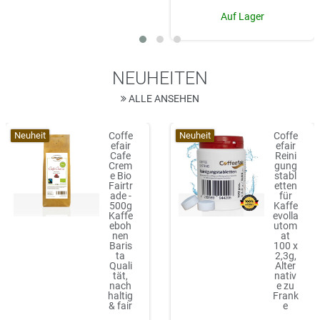
Auf Lager
NEUHEITEN
ALLE ANSEHEN
Neuheit
Neuheit
Coffe
Coffe
efair
efair
Cafe
Reini
Crem
gung
e Bio
stabl
Fairtr
etten
ade -
für
500g
Kaffe
Kaffe
evolla
eboh
utom
nen
at
Baris
100 x
ta
2,3g,
Quali
Alter
tät,
nativ
nach
e zu
haltig
Frank
& fair
e