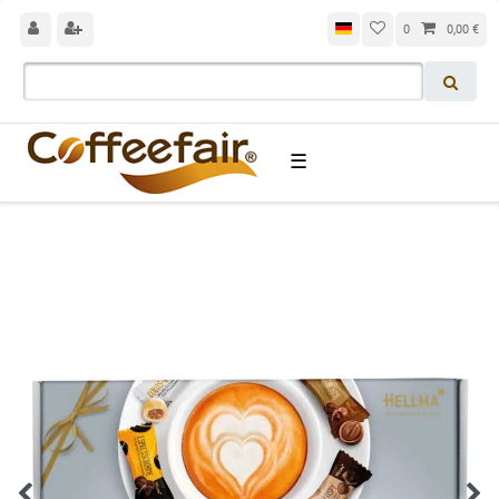
0
0,00 €
☰