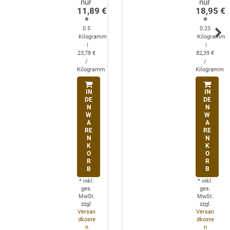
11,89 €
18,95 €
*
*
0.5
0.23
Kilogramm
Kilogramm
|
|
23,78 €
82,39 €
/
/
Kilogramm
Kilogramm
IN
IN
DE
DE
N
N
W
W
A
A
RE
RE
N
N
K
K
O
O
R
R
B
B
*
inkl.
*
inkl.
ges.
ges.
MwSt.
MwSt.
zzgl.
zzgl.
Versan
Versan
dkoste
dkoste
n
n