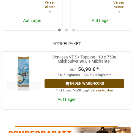
Versan
Versan
dkoste
dkoste
n
n
Auf Lager
Auf Lager
ARTIKELPAKET
Venessa VT S+ Topping - 10 x 750g
Milchpulver 99,8% Milchanteil
56,90 € *
7.5
Kilogramm
| 7,59 € / Kilogramm
IN DEN WARENKORB
*
inkl. ges. MwSt.
zzgl.
Versandkosten
Auf Lager