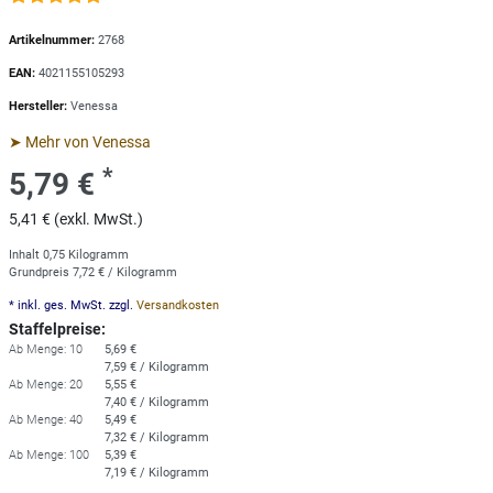
Artikelnummer:
2768
EAN:
4021155105293
Hersteller:
Venessa
➤ Mehr von Venessa
*
5,79 €
5,41 € (exkl. MwSt.)
Inhalt
0,75
Kilogramm
Grundpreis
7,72 € / Kilogramm
* inkl. ges. MwSt. zzgl.
Versandkosten
Staffelpreise:
Ab Menge: 10
5,69 €
7,59 € / Kilogramm
Ab Menge: 20
5,55 €
7,40 € / Kilogramm
Ab Menge: 40
5,49 €
7,32 € / Kilogramm
Ab Menge: 100
5,39 €
7,19 € / Kilogramm