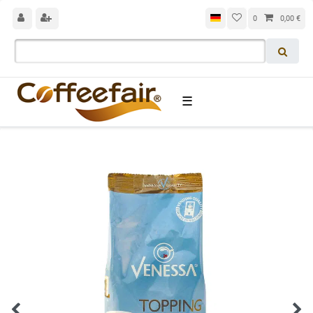
0
0,00 €
☰