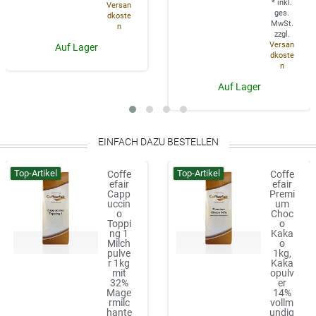
*
inkl.
Versan
ges.
dkoste
MwSt.
n
zzgl.
Versan
Auf Lager
dkoste
n
Auf Lager
EINFACH DAZU BESTELLEN
Top-Artikel
Top-Artikel
Coffe
Coffe
efair
efair
Capp
Premi
uccin
um
o
Choc
Toppi
o
ng 1
Kaka
Milch
o
pulve
1kg,
r 1kg
Kaka
mit
opulv
32%
er
Mage
14%
rmilc
vollm
hante
undig