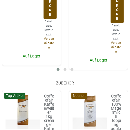
N
K
K
O
O
R
R
B
B
*
inkl.
*
inkl.
ges.
ges.
MwSt.
MwSt.
zzgl.
zzgl.
Versan
Versan
dkoste
dkoste
n
n
Auf Lager
Auf Lager
ZUBEHÖR
Top-Artikel
Neuheit
Coffe
Coffe
efair
efair
Kaffe
100%
eweiß
Mage
er
rmilc
1kg
h
cremi
Toppi
ger
ng
Kaffe
agglo