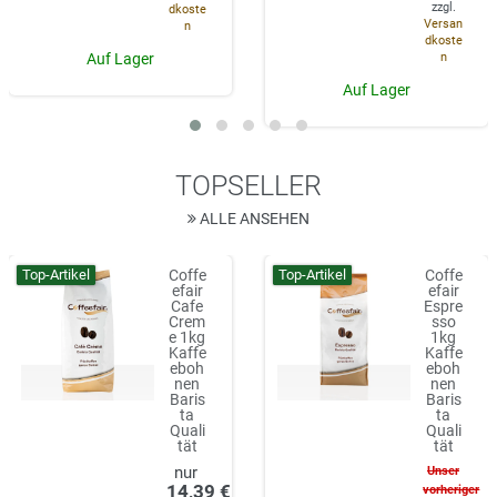
zzgl.
dkoste
Versan
n
dkoste
n
Auf Lager
Auf Lager
TOPSELLER
ALLE ANSEHEN
Top-Artikel
Top-Artikel
Coffe
Coffe
efair
efair
Cafe
Espre
Crem
sso
e 1kg
1kg
Kaffe
Kaffe
eboh
eboh
nen
nen
Baris
Baris
ta
ta
Quali
Quali
tät
tät
Unser
14,39 €
vorheriger