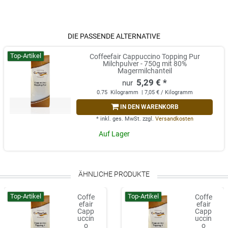
DIE PASSENDE ALTERNATIVE
Top-Artikel
Coffeefair Cappuccino Topping Pur
Milchpulver - 750g mit 80%
Magermilchanteil
5,29 € *
0.75
Kilogramm
| 7,05 € / Kilogramm
IN DEN WARENKORB
*
inkl. ges. MwSt.
zzgl.
Versandkosten
Auf Lager
ÄHNLICHE PRODUKTE
Top-Artikel
Top-Artikel
Coffe
Coffe
efair
efair
Capp
Capp
uccin
uccin
o
o