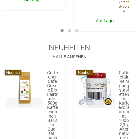
Versan
dkoste
n
Auf Lager
NEUHEITEN
ALLE ANSEHEN
Neuheit
Neuheit
Coffe
Coffe
efair
efair
Cafe
Reini
Crem
gung
e Bio
stabl
Fairtr
etten
ade -
für
500g
Kaffe
Kaffe
evolla
eboh
utom
nen
at
Baris
100 x
ta
2,3g,
Quali
Alter
tät,
nativ
nach
e zu