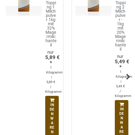
Toppi
Toppi
ng 1
ng 2
Milch
Milch
pulve
pulve
r 1kg
r -
mit
1kg
32%
mit
Mage
20%
rmilc
Mage
hante
rmilc
il
hante
il
5,89 €
5,49 €
*
*
1
1
Kilogramm
Kilogramm
|
|
5,89 €
5,49 €
/
/
Kilogramm
Kilogramm
IN
IN
DE
DE
N
N
W
W
A
A
RE
RE
N