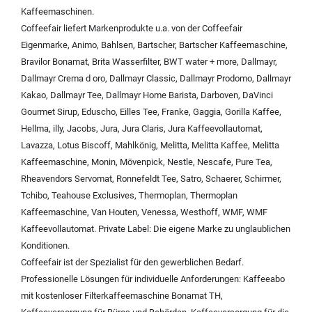
Kaffeemaschinen
.
Coffeefair liefert Markenprodukte u.a. von der
Coffeefair
Eigenmarke
,
Animo
,
Bahlsen
,
Bartscher
,
Bartscher Kaffeemaschine
,
Bravilor Bonamat
,
Brita Wasserfilter
,
BWT water + more
,
Dallmayr
,
Dallmayr Crema d oro
,
Dallmayr Classic
,
Dallmayr Prodomo
,
Dallmayr
Kakao
,
Dallmayr Tee
,
Dallmayr Home Barista
,
Darboven
,
DaVinci
Gourmet Sirup
,
Eduscho
,
Eilles Tee
,
Franke
,
Gaggia
,
Gorilla Kaffee
,
Hellma
,
illy
,
Jacobs
,
Jura
,
Jura Claris
,
Jura Kaffeevollautomat
,
Lavazza
,
Lotus Biscoff
,
Mahlkönig
,
Melitta
,
Melitta Kaffee
,
Melitta
Kaffeemaschine
,
Monin
,
Mövenpick
,
Nestle
,
Nescafe
,
Pure Tea
,
Rheavendors Servomat
,
Ronnefeldt Tee
,
Satro
,
Schaerer
,
Schirmer
,
Tchibo
,
Teahouse Exclusives
,
Thermoplan
,
Thermoplan
Kaffeemaschine
,
Van Houten
,
Venessa
,
Westhoff
,
WMF
,
WMF
Kaffeevollautomat
.
Private Label:
Die eigene Marke zu unglaublichen
Konditionen.
Coffeefair ist der Spezialist für den gewerblichen Bedarf.
Professionelle Lösungen für individuelle Anforderungen:
Kaffeeabo
mit kostenloser Filterkaffeemaschine Bonamat TH
,