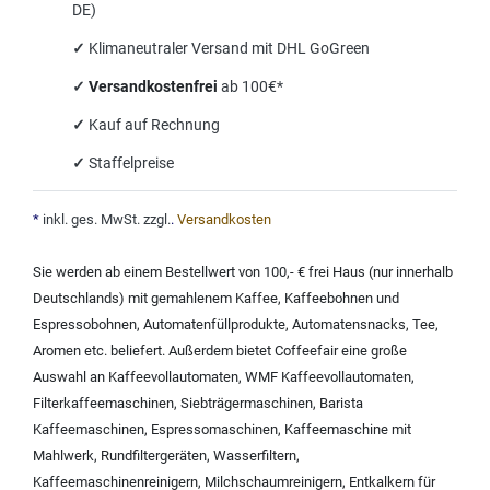
DE)
✓
Klimaneutraler Versand mit DHL GoGreen
✓
Versandkostenfrei
ab 100€*
✓
Kauf auf Rechnung
✓
Staffelpreise
*
inkl. ges. MwSt. zzgl.
.
Versandkosten
Sie werden ab einem Bestellwert von 100,- € frei Haus (nur innerhalb
Deutschlands) mit
gemahlenem Kaffee
,
Kaffeebohnen und
Espressobohnen
,
Automatenfüllprodukte
,
Automatensnacks
,
Tee
,
Aromen
etc. beliefert. Außerdem bietet Coffeefair eine große
Auswahl an
Kaffeevollautomaten
,
WMF Kaffeevollautomaten
,
Filterkaffeemaschinen
,
Siebträgermaschinen
,
Barista
Kaffeemaschinen
,
Espressomaschinen
,
Kaffeemaschine mit
Mahlwerk
,
Rundfiltergeräten
,
Wasserfiltern
,
Kaffeemaschinenreinigern
,
Milchschaumreinigern
,
Entkalkern für