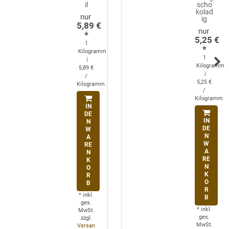
il
scho
kolad
ig
5,89 €
*
5,25 €
1
*
Kilogramm
1
|
Kilogramm
5,89 €
|
/
5,25 €
Kilogramm
/
Kilogramm
IN
DE
IN
N
DE
W
N
A
W
RE
A
N
RE
K
N
O
K
R
O
B
R
*
inkl.
B
ges.
*
inkl.
MwSt.
ges.
zzgl.
MwSt.
Versan