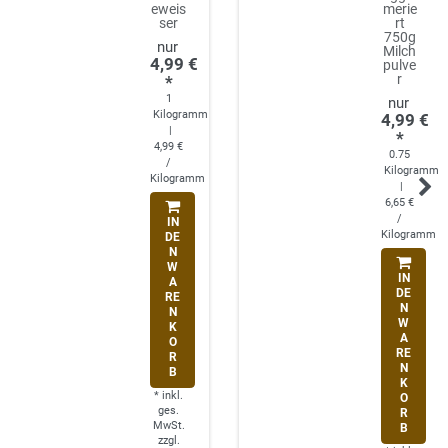
eweis
merie
ser
rt
750g
Milch
4,99 €
pulve
r
*
1
Kilogramm
4,99 €
|
*
4,99 €
0.75
/
Kilogramm
Kilogramm
|
6,65 €
/
IN
Kilogramm
DE
N
W
IN
A
DE
RE
N
N
W
K
A
O
RE
R
N
B
K
*
inkl.
O
ges.
R
MwSt.
B
zzgl.