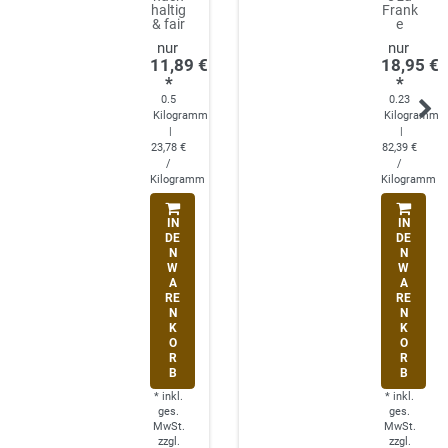
haltig
Frank
& fair
e
11,89 €
18,95 €
*
*
0.5
0.23
Kilogramm
Kilogramm
|
|
23,78 €
82,39 €
/
/
Kilogramm
Kilogramm
IN
IN
DE
DE
N
N
W
W
A
A
RE
RE
N
N
K
K
O
O
R
R
B
B
*
inkl.
*
inkl.
ges.
ges.
MwSt.
MwSt.
zzgl.
zzgl.