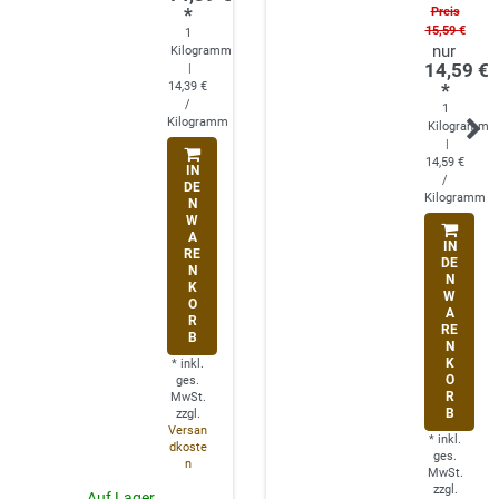
*
Preis
15,59 €
1
Kilogramm
14,59 €
|
14,39 €
*
/
1
Kilogramm
Kilogramm
|
14,59 €
IN
/
DE
Kilogramm
N
W
A
IN
RE
DE
N
N
K
W
O
A
R
RE
B
N
K
*
inkl.
O
ges.
R
MwSt.
B
zzgl.
Versan
*
inkl.
dkoste
ges.
n
MwSt.
zzgl.
Auf Lager