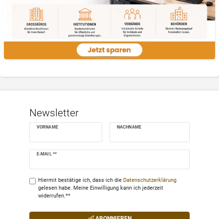
Newsletter
VORNAME
NACHNAME
Newsletter
E-MAIL **
Honig
Hiermit bestätige ich, dass ich die
Daten­schutz­erklärung
gelesen habe. Meine Einwilligung kann ich jederzeit
widerrufen.**
ABONNIEREN