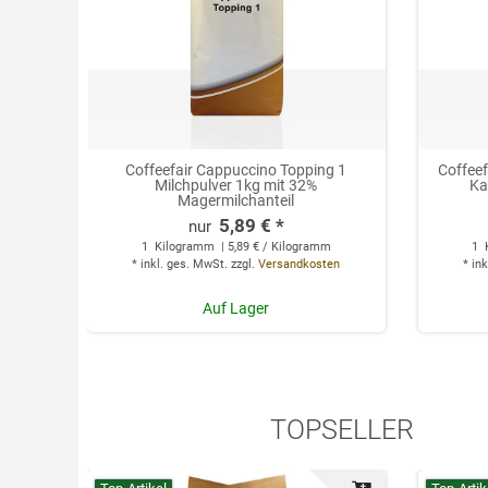
Coffeefair Cappuccino Topping 1
Coffee
Milchpulver 1kg mit 32%
Ka
Magermilchanteil
5,89 € *
1
Kilogramm
| 5,89 € / Kilogramm
1
*
inkl. ges. MwSt.
zzgl.
Versandkosten
*
ink
Auf Lager
TOPSELLER