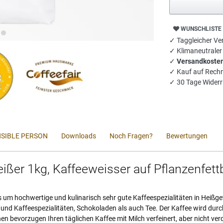
WUNSCHLISTE
✓ Taggleicher Ver
✓ Klimaneutrale
✓
Versandkosten
✓ Kauf auf Rech
✓ 30 Tage Widerr
SIBLE PERSON
Downloads
Noch Fragen?
Bewertungen
ißer 1kg, Kaffeeweisser auf Pflanzenfett
 es um hochwertige und kulinarisch sehr gute Kaffeespezialitäten in Hei
und Kaffeespezialitäten, Schokoladen als auch Tee. Der Kaffee wird dur
 bevorzugen Ihren täglichen Kaffee mit Milch verfeinert, aber nicht verd