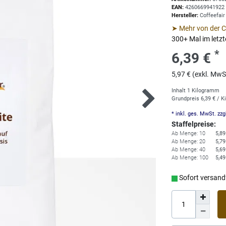
EAN:
4260669941922
Hersteller:
Coffeefai
➤ Mehr von der C
300+ Mal im letz
*
6,39 €
5,97 € (exkl. MwS
Inhalt
1
Kilogramm
Grundpreis
6,39 € / 
* inkl. ges. MwSt. zzg
Staffelpreise:
Ab Menge: 10
5,89
Ab Menge: 20
5,79
Ab Menge: 40
5,69
Ab Menge: 100
5,49
Sofort versandf