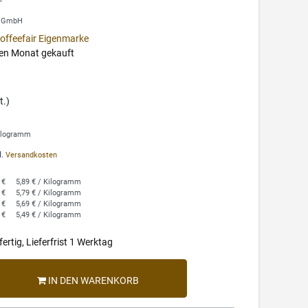
r GmbH
offeefair Eigenmarke
ten Monat gekauft
t.)
Kilogramm
l.
Versandkosten
 €
5,89 € / Kilogramm
 €
5,79 € / Kilogramm
 €
5,69 € / Kilogramm
 €
5,49 € / Kilogramm
ertig, Lieferfrist 1 Werktag
IN DEN WARENKORB