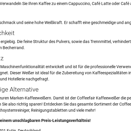
Verwandeln Sie Ihren Kaffee zu einem Cappuccino, Café Latte oder Café a
eschmack und seine hohe Weißkraft. Er schafft eine geschmeidige und 
chkeit
 ergiebig. Die feine Struktur des Pulvers, sowie das Trennmittel, verhinde
am Becherrand.
tz
Maschinenfunktionalität entwickelt und ist für die professionelle Verwe
t. Dieser Weißer ist ideal für die Zubereitung von Kaffeespezialitäten 
und Hotellerie nachgefragt.
ige Alternative
teuren Marken-Kaffeeweißern. Damit ist der Coffeefair Kaffeeweißer die pe
Sie also richtig sparen! Entdecken Sie das gesamte Sortiment der Coffe
chsystemreiniger, Reinigungstabletten und viele mehr!
 einem unschlagbaren Preis-Leistungsverhältnis!
701 Eutin, Deutschland