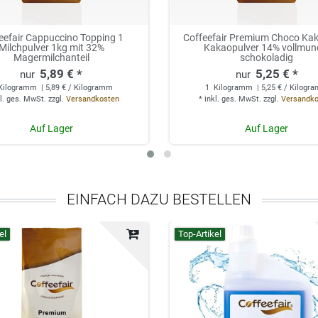
eefair Cappuccino Topping 1
Coffeefair Premium Choco Kak
Milchpulver 1kg mit 32%
Kakaopulver 14% vollmun
Magermilchanteil
schokoladig
5,89 € *
5,25 € *
Kilogramm
| 5,89 € / Kilogramm
1
Kilogramm
| 5,25 € / Kilogr
l. ges. MwSt.
zzgl.
Versandkosten
*
inkl. ges. MwSt.
zzgl.
Versandk
Auf Lager
Auf Lager
EINFACH DAZU BESTELLEN
el
Top-Artikel