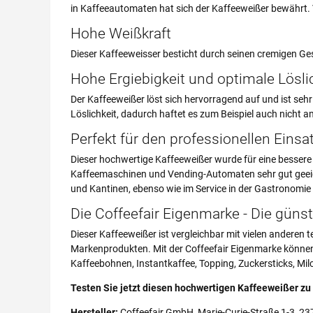
in Kaffeeautomaten hat sich der Kaffeeweißer bewährt. 
Hohe Weißkraft
Dieser Kaffeeweisser besticht durch seinen cremigen G
Hohe Ergiebigkeit und optimale Lösli
Der Kaffeeweißer löst sich hervorragend auf und ist sehr
Löslichkeit, dadurch haftet es zum Beispiel auch nicht 
Perfekt für den professionellen Einsa
Dieser hochwertige Kaffeeweißer wurde für eine bessere 
Kaffeemaschinen und Vending-Automaten sehr gut geeigne
und Kantinen, ebenso wie im Service in der Gastronomie 
Die Coffeefair Eigenmarke - Die günst
Dieser Kaffeeweißer ist vergleichbar mit vielen anderen 
Markenprodukten. Mit der Coffeefair Eigenmarke können 
Kaffeebohnen, Instantkaffee, Topping, Zuckersticks, Mil
Testen Sie jetzt diesen hochwertigen Kaffeeweißer zu
Hersteller:
Coffeefair GmbH, Marie-Curie-Straße 1-3, 23