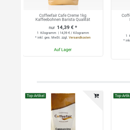
Coffeefair Cafe Creme 1kg
Coff
Kaffeebohnen Barista Qualität
14,39 € *
1
Kilogramm
| 14,39 € / Kilogramm
1
*
inkl. ges. MwSt.
zzgl.
Versandkosten
*
ink
Auf Lager
Top-Artikel
Top-Artik