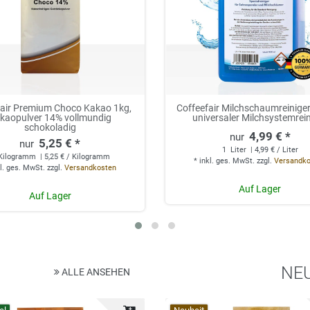
fair Premium Choco Kakao 1kg,
Coffeefair Milchschaumreiniger 
kaopulver 14% vollmundig
universaler Milchsystemrei
schokoladig
4,99 € *
5,25 € *
1
Liter
| 4,99 € / Liter
Kilogramm
| 5,25 € / Kilogramm
*
inkl. ges. MwSt.
zzgl.
Versandk
l. ges. MwSt.
zzgl.
Versandkosten
Auf Lager
Auf Lager
NE
ALLE ANSEHEN