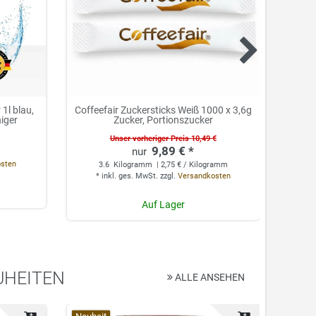
1l blau,
Coffeefair Zuckersticks Weiß 1000 x 3,6g
Cof
niger
Zucker, Portionszucker
Unser vorheriger Preis 10,49 €
9,89 € *
0.
osten
3.6
Kilogramm
| 2,75 € / Kilogramm
*
*
inkl. ges. MwSt.
zzgl.
Versandkosten
Auf Lager
UHEITEN
ALLE ANSEHEN