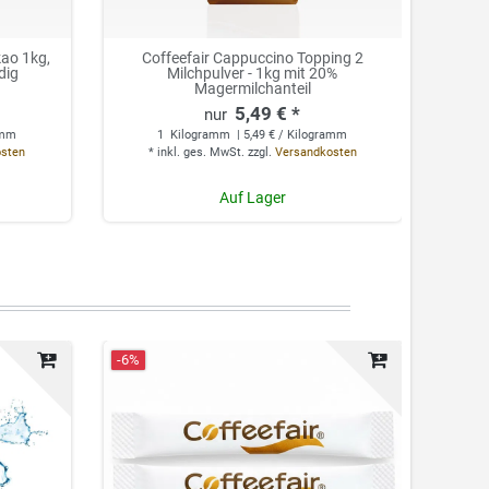
ao 1kg,
Coffeefair Cappuccino Topping 2
Coff
dig
Milchpulver - 1kg mit 20%
a
Magermilchanteil
5,49 € *
0
amm
1
Kilogramm
| 5,49 € / Kilogramm
*
osten
*
inkl. ges. MwSt.
zzgl.
Versandkosten
Auf Lager
-6%
Neuhei