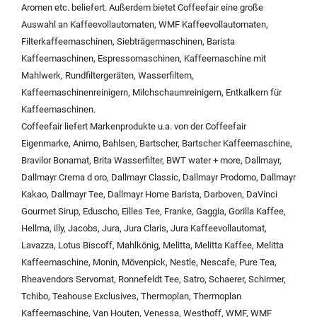
Aromen
etc. beliefert. Außerdem bietet Coffeefair eine große
Auswahl an
Kaffeevollautomaten
,
WMF Kaffeevollautomaten
,
Filterkaffeemaschinen
,
Siebträgermaschinen
,
Barista
Kaffeemaschinen
,
Espressomaschinen
,
Kaffeemaschine mit
Mahlwerk
,
Rundfiltergeräten
,
Wasserfiltern
,
Kaffeemaschinenreinigern
,
Milchschaumreinigern
,
Entkalkern für
Kaffeemaschinen
.
Coffeefair liefert Markenprodukte u.a. von der
Coffeefair
Eigenmarke
,
Animo
,
Bahlsen
,
Bartscher
,
Bartscher Kaffeemaschine
,
Bravilor Bonamat
,
Brita Wasserfilter
,
BWT water + more
,
Dallmayr
,
Dallmayr Crema d oro
,
Dallmayr Classic
,
Dallmayr Prodomo
,
Dallmayr
Kakao
,
Dallmayr Tee
,
Dallmayr Home Barista
,
Darboven
,
DaVinci
Gourmet Sirup
,
Eduscho
,
Eilles Tee
,
Franke
,
Gaggia
,
Gorilla Kaffee
,
Hellma
,
illy
,
Jacobs
,
Jura
,
Jura Claris
,
Jura Kaffeevollautomat
,
Lavazza
,
Lotus Biscoff
,
Mahlkönig
,
Melitta
,
Melitta Kaffee
,
Melitta
Kaffeemaschine
,
Monin
,
Mövenpick
,
Nestle
,
Nescafe
,
Pure Tea
,
Rheavendors Servomat
,
Ronnefeldt Tee
,
Satro
,
Schaerer
,
Schirmer
,
Tchibo
,
Teahouse Exclusives
,
Thermoplan
,
Thermoplan
Kaffeemaschine
,
Van Houten
,
Venessa
,
Westhoff
,
WMF
,
WMF