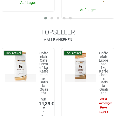
n
Auf Lager
Auf Lager
TOPSELLER
ALLE ANSEHEN
Top-Artikel
Top-Artikel
Coffe
Coffe
efair
efair
Cafe
Espre
Crem
sso
e 1kg
1kg
Kaffe
Kaffe
eboh
eboh
nen
nen
Baris
Baris
ta
ta
Quali
Quali
tät
tät
Unser
14,39 €
vorheriger
*
Preis
15,59 €
1