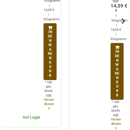
Kilogramm
14,59 €
|
14,39 €
*
/
1
Kilogramm
Kilogramm
|
14,59 €
IN
/
DE
Kilogramm
N
W
A
IN
RE
DE
N
N
K
W
O
A
R
RE
B
N
K
*
inkl.
O
ges.
R
MwSt.
B
zzgl.
Versan
*
inkl.
dkoste
ges.
n
MwSt.
zzgl.
Auf Lager
Versan
dkoste
n