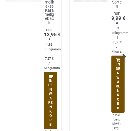
mellk
Sorte
ekse
n
Kara
mellg
9,99 €
ebäc
k
*
0.3
Kilogramm
13,95 €
|
*
33,30 €
1.92
/
Kilogramm
Kilogramm
|
7,27 €
/
IN
Kilogramm
DE
N
W
IN
A
DE
RE
N
N
W
K
A
O
RE
R
N
B
K
*
inkl.
O
ges.
R
MwSt.
B
zzgl.