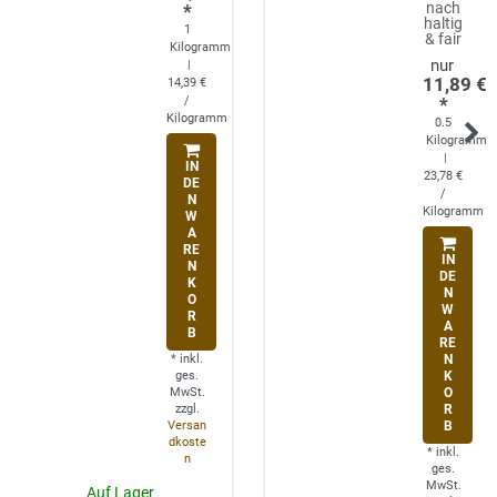
nach
*
haltig
1
& fair
Kilogramm
|
11,89 €
14,39 €
/
*
Kilogramm
0.5
Kilogramm
|
IN
23,78 €
DE
/
N
Kilogramm
W
A
RE
IN
N
DE
K
N
O
W
R
A
B
RE
*
inkl.
N
ges.
K
MwSt.
O
zzgl.
R
Versan
B
dkoste
*
inkl.
n
ges.
MwSt.
Auf Lager