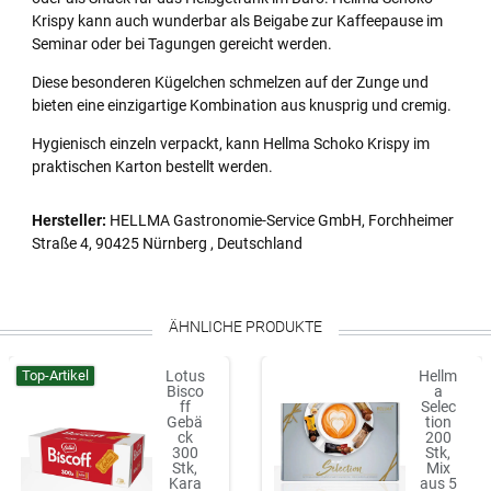
Krispy kann auch wunderbar als Beigabe zur Kaffeepause im
Seminar oder bei Tagungen gereicht werden.
Diese besonderen Kügelchen schmelzen auf der Zunge und
bieten eine einzigartige Kombination aus knusprig und cremig.
Hygienisch einzeln verpackt, kann Hellma Schoko Krispy im
praktischen Karton bestellt werden.
Hersteller:
HELLMA Gastronomie-Service GmbH, Forchheimer
Straße 4, 90425 Nürnberg , Deutschland
ÄHNLICHE PRODUKTE
Top-Artikel
Lotus
Hellm
Bisco
a
ff
Selec
Gebä
tion
ck
200
300
Stk,
Stk,
Mix
Kara
aus 5