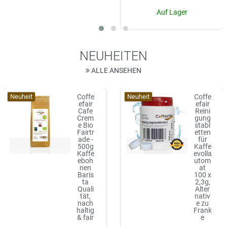
Auf Lager
NEUHEITEN
ALLE ANSEHEN
Neuheit
Neuheit
Coffe
Coffe
efair
efair
Cafe
Reini
Crem
gung
e Bio
stabl
Fairtr
etten
ade -
für
500g
Kaffe
Kaffe
evolla
eboh
utom
nen
at
Baris
100 x
ta
2,3g,
Quali
Alter
tät,
nativ
nach
e zu
haltig
Frank
& fair
e