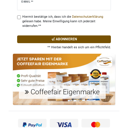
Newsletter
E-MAIL **
Honig
Hiermit bestätige ich, dass ich die
Daten­schutz­erklärung
gelesen habe. Meine Einwilligung kann ich jederzeit
widerrufen.**
ABONNIEREN
** Hierbei handelt es sich um ein Pflichtfeld.
Coffeefair Eigenmarke