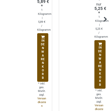
5,89 €
*
5,25 €
1
*
Kilogramm
1
|
Kilogramm
5,89 €
|
/
5,25 €
Kilogramm
/
Kilogramm
IN
DE
IN
N
DE
W
N
A
W
RE
A
N
RE
K
N
O
K
R
O
B
R
*
inkl.
B
ges.
*
inkl.
MwSt.
ges.
zzgl.
MwSt.
Versan
zzgl.
dkoste
Versan
n
dkoste