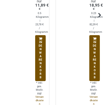
11,89 €
18,95 €
*
*
0.5
0.23
Kilogramm
Kilogramm
|
|
23,78 €
82,39 €
/
/
Kilogramm
Kilogramm
IN
IN
DE
DE
N
N
W
W
A
A
RE
RE
N
N
K
K
O
O
R
R
B
B
*
inkl.
*
inkl.
ges.
ges.
MwSt.
MwSt.
zzgl.
zzgl.
Versan
Versan
dkoste
dkoste
n
n