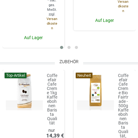
*
inkl.
Versan
ges.
dkoste
MwSt.
n
zzgl.
Versan
Auf Lager
dkoste
n
Auf Lager
ZUBEHÖR
Top-Artikel
Neuheit
Coffe
Coffe
efair
efair
Cafe
Cafe
Crem
Crem
e 1kg
e Bio
Kaffe
Fairtr
eboh
ade -
nen
500g
Baris
Kaffe
ta
eboh
Quali
nen
tät
Baris
ta
Quali
14,39 €
tät,