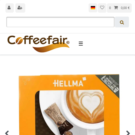
0
0,00 €
☰