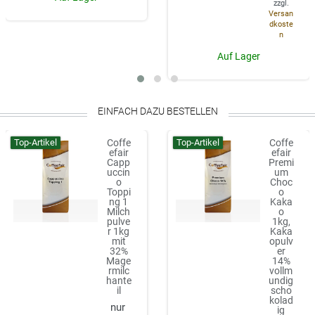
zzgl.
Versan
dkoste
n
Auf Lager
EINFACH DAZU BESTELLEN
Top-Artikel
Top-Artikel
Coffe
Coffe
efair
efair
Capp
Premi
uccin
um
o
Choc
Toppi
o
ng 1
Kaka
Milch
o
pulve
1kg,
r 1kg
Kaka
mit
opulv
32%
er
Mage
14%
rmilc
vollm
hante
undig
il
scho
kolad
ig