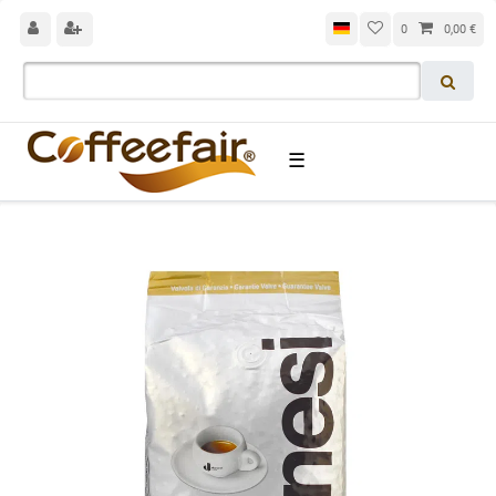
0
0,00 €
☰