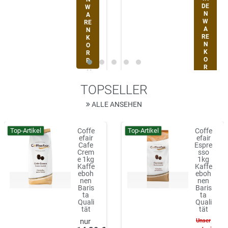
DE
W
N
A
W
RE
A
N
RE
K
N
O
K
R
O
B
R
*
inkl.
B
ges.
TOPSELLER
*
inkl.
MwSt.
ges.
zzgl.
MwSt.
Versan
ALLE ANSEHEN
zzgl.
dkoste
Versan
n
dkoste
Top-Artikel
Top-Artikel
Coffe
Coffe
n
Auf Lager
efair
efair
Cafe
Espre
Auf Lager
Crem
sso
e 1kg
1kg
Kaffe
Kaffe
eboh
eboh
nen
nen
Baris
Baris
ta
ta
Quali
Quali
tät
tät
Unser