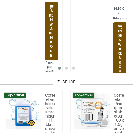
|
14,59 €
IN
/
DE
Kilogramm
N
W
A
IN
RE
DE
N
N
K
W
O
A
R
RE
B
N
K
*
inkl.
O
ges.
R
MwSt.
B
zzgl.
Versan
ZUBEHÖR
*
inkl.
dkoste
ges.
n
MwSt.
Top-Artikel
Top-Artikel
Coffe
Coffe
zzgl.
Auf Lager
efair
efair
Versan
Milch
Reini
dkoste
scha
gung
n
umrei
stabl
niger
etten
Auf Lager
1l
100 x
blau,
1,6g
unive
unive
rsaler
rsal