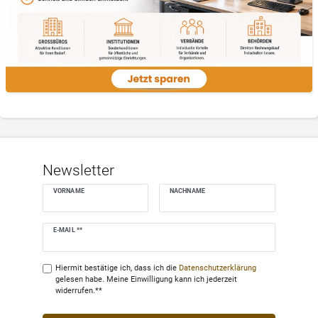
Newsletter
VORNAME
NACHNAME
Newsletter
E-MAIL **
Honig
Hiermit bestätige ich, dass ich die
Daten­schutz­erklärung
gelesen habe. Meine Einwilligung kann ich jederzeit
widerrufen.**