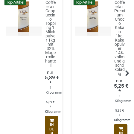
Top-Artikel
Top-Artikel
Coffe
Coffe
Versan
zzgl.
efair
efair
dkoste
Versan
Capp
Premi
n
dkoste
uccin
um
n
o
Choc
Auf Lager
Toppi
o
Auf Lager
ng 1
Kaka
Milch
o
pulve
1kg,
r 1kg
Kaka
mit
opulv
32%
er
Mage
14%
rmilc
vollm
hante
undig
il
scho
kolad
ig
5,89 €
*
5,25 €
1
*
Kilogramm
1
|
Kilogramm
5,89 €
|
/
5,25 €
Kilogramm
/
Kilogramm
IN
DE
IN
N