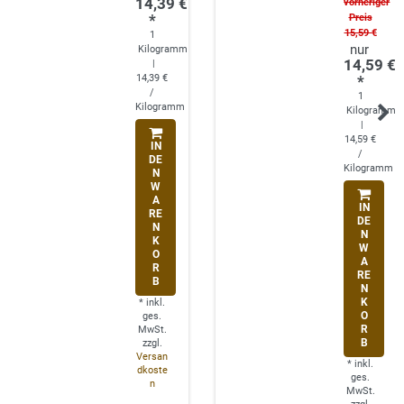
14,39 €
vorheriger
*
Preis
15,59 €
1
Kilogramm
14,59 €
|
14,39 €
*
/
1
Kilogramm
Kilogramm
|
14,59 €
IN
/
DE
Kilogramm
N
W
A
IN
RE
DE
N
N
K
W
O
A
R
RE
B
N
K
*
inkl.
O
ges.
R
MwSt.
B
zzgl.
Versan
*
inkl.
dkoste
ges.
n
MwSt.