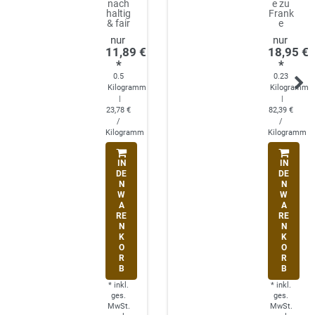
nach
e zu
haltig
Frank
& fair
e
11,89 €
18,95 €
*
*
0.5
0.23
Kilogramm
Kilogramm
|
|
23,78 €
82,39 €
/
/
Kilogramm
Kilogramm
IN
IN
DE
DE
N
N
W
W
A
A
RE
RE
N
N
K
K
O
O
R
R
B
B
*
inkl.
*
inkl.
ges.
ges.
MwSt.
MwSt.