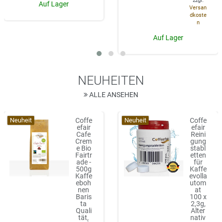
zzgl.
Auf Lager
Versan
dkoste
n
Auf Lager
NEUHEITEN
ALLE ANSEHEN
Neuheit
Neuheit
Coffe
Coffe
efair
efair
Cafe
Reini
Crem
gung
e Bio
stabl
Fairtr
etten
ade -
für
500g
Kaffe
Kaffe
evolla
eboh
utom
nen
at
Baris
100 x
ta
2,3g,
Quali
Alter
tät,
nativ