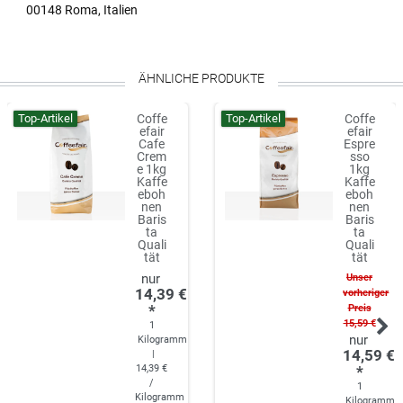
00148 Roma, Italien
ÄHNLICHE PRODUKTE
Top-Artikel
Top-Artikel
Coffe
Coffe
efair
efair
Cafe
Espre
Crem
sso
e 1kg
1kg
Kaffe
Kaffe
eboh
eboh
nen
nen
Baris
Baris
ta
ta
Quali
Quali
tät
tät
Unser
14,39 €
vorheriger
*
Preis
15,59 €
1
Kilogramm
14,59 €
|
14,39 €
*
/
1
Kilogramm
Kilogramm