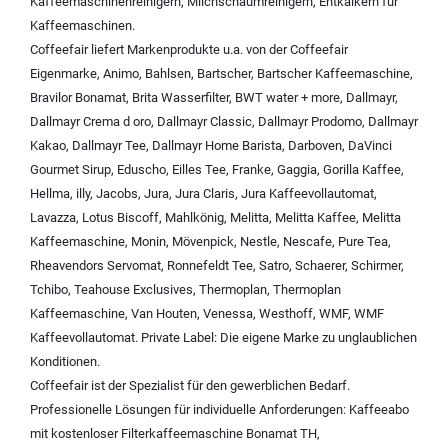
Kaffeemaschinenreinigern
,
Milchschaumreinigern
,
Entkalkern für
Kaffeemaschinen
.
Coffeefair liefert Markenprodukte u.a. von der
Coffeefair
Eigenmarke
,
Animo
,
Bahlsen
,
Bartscher
,
Bartscher Kaffeemaschine
,
Bravilor Bonamat
,
Brita Wasserfilter
,
BWT water + more
,
Dallmayr
,
Dallmayr Crema d oro
,
Dallmayr Classic
,
Dallmayr Prodomo
,
Dallmayr
Kakao
,
Dallmayr Tee
,
Dallmayr Home Barista
,
Darboven
,
DaVinci
Gourmet Sirup
,
Eduscho
,
Eilles Tee
,
Franke
,
Gaggia
,
Gorilla Kaffee
,
Hellma
,
illy
,
Jacobs
,
Jura
,
Jura Claris
,
Jura Kaffeevollautomat
,
Lavazza
,
Lotus Biscoff
,
Mahlkönig
,
Melitta
,
Melitta Kaffee
,
Melitta
Kaffeemaschine
,
Monin
,
Mövenpick
,
Nestle
,
Nescafe
,
Pure Tea
,
Rheavendors Servomat
,
Ronnefeldt Tee
,
Satro
,
Schaerer
,
Schirmer
,
Tchibo
,
Teahouse Exclusives
,
Thermoplan
,
Thermoplan
Kaffeemaschine
,
Van Houten
,
Venessa
,
Westhoff
,
WMF
,
WMF
Kaffeevollautomat
.
Private Label:
Die eigene Marke zu unglaublichen
Konditionen.
Coffeefair ist der Spezialist für den gewerblichen Bedarf.
Professionelle Lösungen für individuelle Anforderungen:
Kaffeeabo
mit kostenloser Filterkaffeemaschine Bonamat TH
,