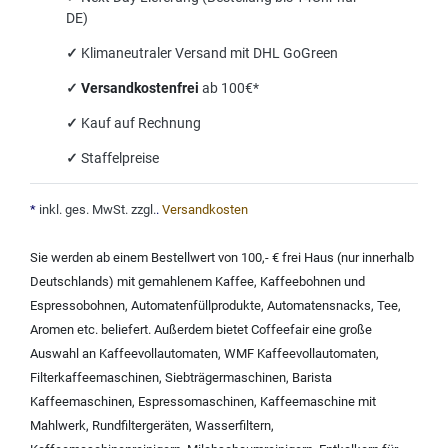
DE)
✓
Klimaneutraler Versand mit DHL GoGreen
✓
Versandkostenfrei
ab 100€*
✓
Kauf auf Rechnung
✓
Staffelpreise
*
inkl. ges. MwSt. zzgl.
.
Versandkosten
Sie werden ab einem Bestellwert von 100,- € frei Haus (nur innerhalb
Deutschlands) mit
gemahlenem Kaffee
,
Kaffeebohnen und
Espressobohnen
,
Automatenfüllprodukte
,
Automatensnacks
,
Tee
,
Aromen
etc. beliefert. Außerdem bietet Coffeefair eine große
Auswahl an
Kaffeevollautomaten
,
WMF Kaffeevollautomaten
,
Filterkaffeemaschinen
,
Siebträgermaschinen
,
Barista
Kaffeemaschinen
,
Espressomaschinen
,
Kaffeemaschine mit
Mahlwerk
,
Rundfiltergeräten
,
Wasserfiltern
,