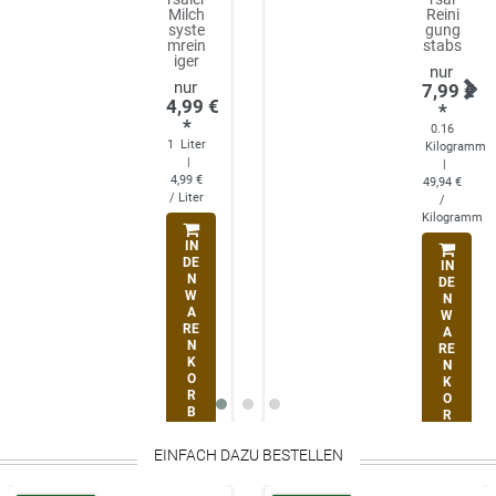
Milch
Reini
syste
gung
mrein
stabs
iger
7,99 €
4,99 €
*
*
0.16
1
Liter
Kilogramm
|
|
4,99 €
49,94 €
/ Liter
/
Kilogramm
IN
DE
IN
N
DE
W
N
A
W
RE
A
N
RE
K
N
O
K
R
O
B
R
B
*
inkl.
EINFACH DAZU BESTELLEN
ges.
*
inkl.
MwSt.
ges.
zzgl.
MwSt.