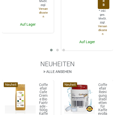
R
MwSt.
B
zzgl.
Versan
*
inkl.
dkoste
ges.
n
MwSt.
zzgl.
Auf Lager
Versan
dkoste
n
Auf Lager
NEUHEITEN
ALLE ANSEHEN
Neuheit
Neuheit
Coffe
Coffe
efair
efair
Cafe
Reini
Crem
gung
e Bio
stabl
Fairtr
etten
ade -
für
500g
Kaffe
Kaffe
evolla