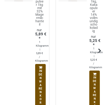
pulve
1kg,
r 1kg
Kaka
mit
opulv
32%
er
Mage
14%
rmilc
vollm
hante
undig
il
scho
kolad
ig
5,89 €
*
5,25 €
1
*
Kilogramm
1
|
Kilogramm
5,89 €
|
/
5,25 €
Kilogramm
/
Kilogramm
IN
DE
IN
N
DE
W
N
A
W
RE
A
N
RE
K
N
O
K
R