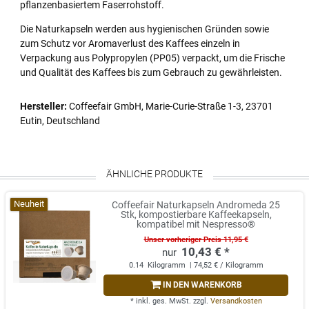
pflanzenbasiertem Faserrohstoff.
Die Naturkapseln werden aus hygienischen Gründen sowie
zum Schutz vor Aromaverlust des Kaffees einzeln in
Verpackung aus Polypropylen (PP05) verpackt, um die Frische
und Qualität des Kaffees bis zum Gebrauch zu gewährleisten.
Hersteller:
Coffeefair GmbH, Marie-Curie-Straße 1-3, 23701
Eutin, Deutschland
ÄHNLICHE PRODUKTE
Neuheit
Coffeefair Naturkapseln Andromeda 25
Stk, kompostierbare Kaffeekapseln,
kompatibel mit Nespresso®
Unser vorheriger Preis 11,95 €
10,43 € *
0.14
Kilogramm
| 74,52 € / Kilogramm
IN DEN WARENKORB
*
inkl. ges. MwSt.
zzgl.
Versandkosten