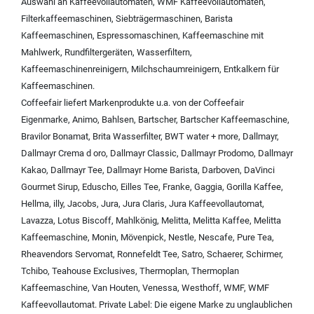
Auswahl an
Kaffeevollautomaten
,
WMF Kaffeevollautomaten
,
Filterkaffeemaschinen
,
Siebträgermaschinen
,
Barista
Kaffeemaschinen
,
Espressomaschinen
,
Kaffeemaschine mit
Mahlwerk
,
Rundfiltergeräten
,
Wasserfiltern
,
Kaffeemaschinenreinigern
,
Milchschaumreinigern
,
Entkalkern für
Kaffeemaschinen
.
Coffeefair liefert Markenprodukte u.a. von der
Coffeefair
Eigenmarke
,
Animo
,
Bahlsen
,
Bartscher
,
Bartscher Kaffeemaschine
,
Bravilor Bonamat
,
Brita Wasserfilter
,
BWT water + more
,
Dallmayr
,
Dallmayr Crema d oro
,
Dallmayr Classic
,
Dallmayr Prodomo
,
Dallmayr
Kakao
,
Dallmayr Tee
,
Dallmayr Home Barista
,
Darboven
,
DaVinci
Gourmet Sirup
,
Eduscho
,
Eilles Tee
,
Franke
,
Gaggia
,
Gorilla Kaffee
,
Hellma
,
illy
,
Jacobs
,
Jura
,
Jura Claris
,
Jura Kaffeevollautomat
,
Lavazza
,
Lotus Biscoff
,
Mahlkönig
,
Melitta
,
Melitta Kaffee
,
Melitta
Kaffeemaschine
,
Monin
,
Mövenpick
,
Nestle
,
Nescafe
,
Pure Tea
,
Rheavendors Servomat
,
Ronnefeldt Tee
,
Satro
,
Schaerer
,
Schirmer
,
Tchibo
,
Teahouse Exclusives
,
Thermoplan
,
Thermoplan
Kaffeemaschine
,
Van Houten
,
Venessa
,
Westhoff
,
WMF
,
WMF
Kaffeevollautomat
.
Private Label:
Die eigene Marke zu unglaublichen