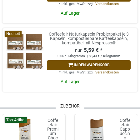
*
inkl. ges. MwSt.
zzgl.
Versandkosten
Auf Lager
Neuheit
Coffeefair Naturkapseln Probierpaket je 3
Kapseln, kompostierbare Kaffeekapseln,
kompatibel mit Nespresso®
5,59 € *
0.067
Kilogramm
| 83,43 € / Kilogramm
IN DEN WARENKORB
*
inkl. ges. MwSt.
zzgl.
Versandkosten
Auf Lager
ZUBEHÖR
Top-Artikel
Coffe
Coffe
efair
efair
Premi
Capp
um
uccin
Choc
o