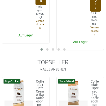
O
B
R
*
inkl.
B
ges.
*
inkl.
MwSt.
ges.
zzgl.
MwSt.
Versan
zzgl.
dkoste
Versan
n
dkoste
n
Auf Lager
Auf Lager
TOPSELLER
ALLE ANSEHEN
Top-Artikel
Top-Artikel
Coffe
Coffe
efair
efair
Cafe
Espre
Crem
sso
e 1kg
1kg
Kaffe
Kaffe
eboh
eboh
nen
nen