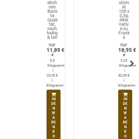
eboh
utom
nen
at
Baris
100 x
ta
2,3g,
Quali
Alter
tät,
nativ
nach
e zu
haltig
Frank
& fair
e
11,89 €
18,95 €
*
*
0.5
0.23
Kilogramm
Kilogramm
|
|
23,78 €
82,39 €
/
/
Kilogramm
Kilogramm
IN
IN
DE
DE
N
N
W
W
A
A
RE
RE
N
N
K
K
O
O