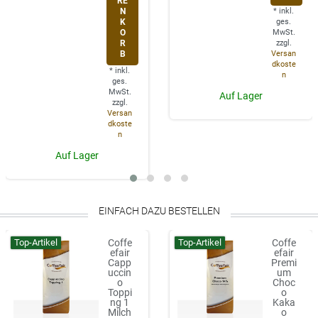
RE
N
*
inkl.
K
ges.
O
MwSt.
R
zzgl.
B
Versan
dkoste
*
inkl.
n
ges.
MwSt.
Auf Lager
zzgl.
Versan
dkoste
n
Auf Lager
EINFACH DAZU BESTELLEN
Top-Artikel
Top-Artikel
Coffe
Coffe
efair
efair
Capp
Premi
uccin
um
o
Choc
Toppi
o
ng 1
Kaka
Milch
o