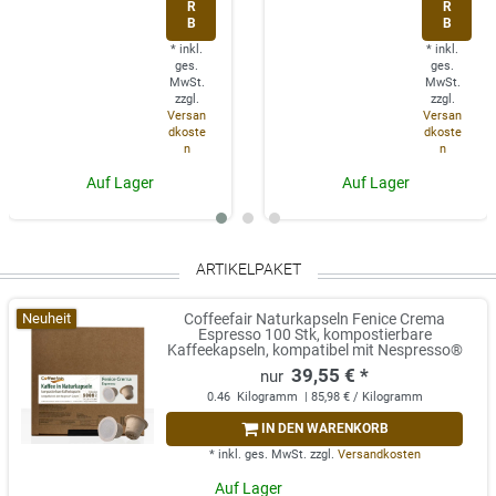
R
R
B
B
*
inkl.
*
inkl.
ges.
ges.
MwSt.
MwSt.
zzgl.
zzgl.
Versan
Versan
dkoste
dkoste
n
n
Auf Lager
Auf Lager
ARTIKELPAKET
Neuheit
Coffeefair Naturkapseln Fenice Crema
Espresso 100 Stk, kompostierbare
Kaffeekapseln, kompatibel mit Nespresso®
39,55 € *
0.46
Kilogramm
| 85,98 € / Kilogramm
IN DEN WARENKORB
*
inkl. ges. MwSt.
zzgl.
Versandkosten
Auf Lager