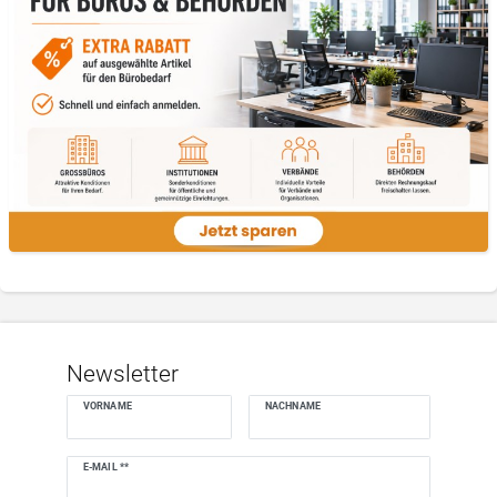
Newsletter
VORNAME
NACHNAME
Newsletter
E-MAIL **
Honig