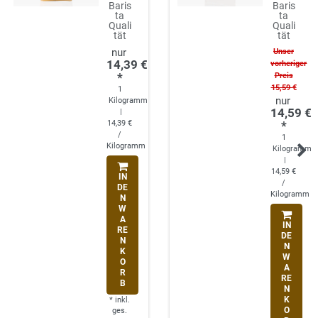
Baris
Baris
ta
ta
Quali
Quali
tät
tät
Unser
14,39 €
vorheriger
*
Preis
15,59 €
1
Kilogramm
14,59 €
|
14,39 €
*
/
1
Kilogramm
Kilogramm
|
14,59 €
IN
/
DE
Kilogramm
N
W
A
IN
RE
DE
N
N
K
W
O
A
R
RE
B
N
K
*
inkl.
O
ges.