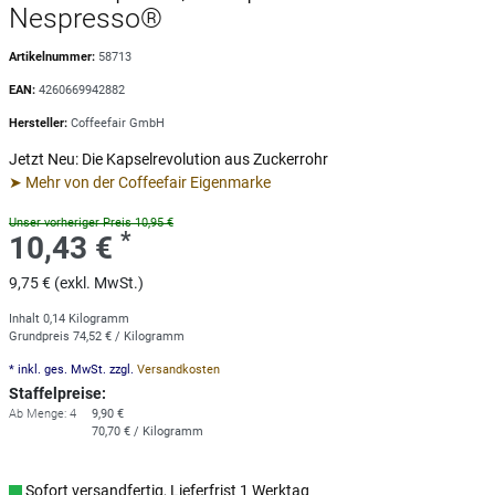
Nespresso®
Artikelnummer:
58713
EAN:
4260669942882
Hersteller:
Coffeefair GmbH
Jetzt Neu: Die Kapselrevolution aus Zuckerrohr
➤ Mehr von der Coffeefair Eigenmarke
Unser vorheriger Preis 10,95 €
*
10,43 €
9,75 € (exkl. MwSt.)
Inhalt
0,14
Kilogramm
Grundpreis
74,52 € / Kilogramm
* inkl. ges. MwSt. zzgl.
Versandkosten
Staffelpreise:
Ab Menge: 4
9,90 €
70,70 € / Kilogramm
Sofort versandfertig, Lieferfrist 1 Werktag