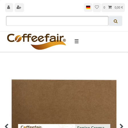
0
0,00 €
☰