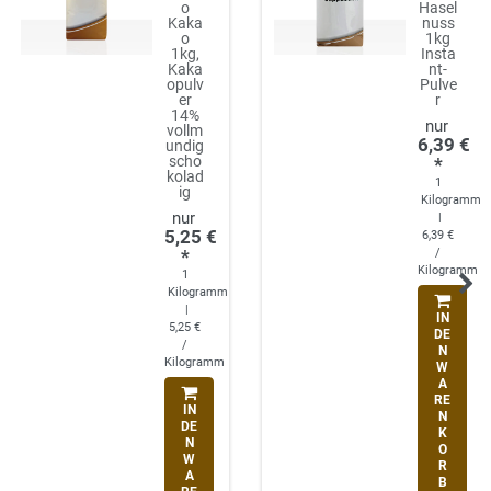
o
Hasel
Kaka
nuss
o
1kg
1kg,
Insta
Kaka
nt-
opulv
Pulve
er
r
14%
vollm
6,39 €
undig
scho
*
kolad
1
ig
Kilogramm
|
5,25 €
6,39 €
*
/
Kilogramm
1
Kilogramm
|
IN
5,25 €
DE
/
N
Kilogramm
W
A
RE
IN
N
DE
K
N
O
W
R
A
B