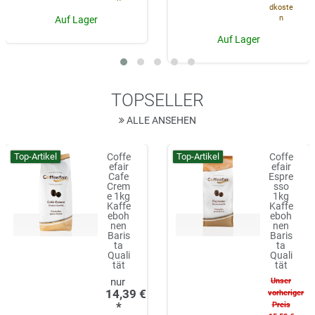
dkoste
n
Auf Lager
Auf Lager
TOPSELLER
ALLE ANSEHEN
Top-Artikel
Top-Artikel
Coffe
Coffe
efair
efair
Cafe
Espre
Crem
sso
e 1kg
1kg
Kaffe
Kaffe
eboh
eboh
nen
nen
Baris
Baris
ta
ta
Quali
Quali
tät
tät
Unser
14,39 €
vorheriger
*
Preis