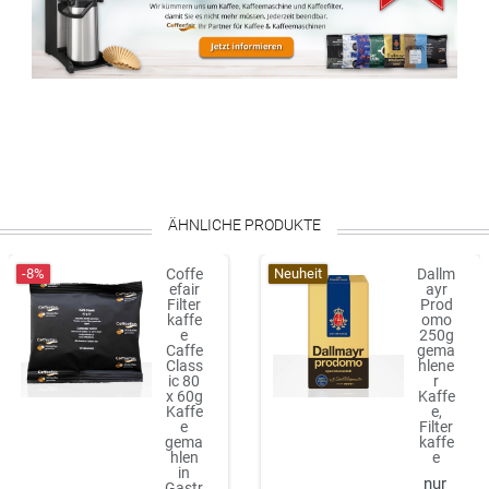
ÄHNLICHE PRODUKTE
-8%
Neuheit
Coffe
Dallm
efair
ayr
Filter
Prod
kaffe
omo
e
250g
Caffe
gema
Class
hlene
ic 80
r
x 60g
Kaffe
Kaffe
e,
e
Filter
gema
kaffe
hlen
e
in
Gastr