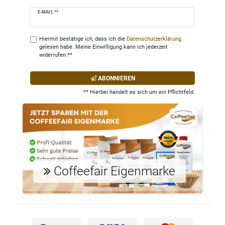
Newsletter
E-MAIL **
Honig
Hiermit bestätige ich, dass ich die
Daten­schutz­erklärung
gelesen habe. Meine Einwilligung kann ich jederzeit
widerrufen.**
ABONNIEREN
** Hierbei handelt es sich um ein Pflichtfeld.
Coffeefair Eigenmarke