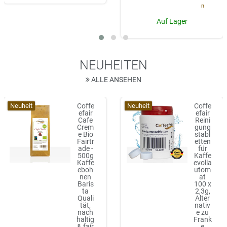
n
Auf Lager
NEUHEITEN
ALLE ANSEHEN
Neuheit
Neuheit
Coffe
Coffe
efair
efair
Cafe
Reini
Crem
gung
e Bio
stabl
Fairtr
etten
ade -
für
500g
Kaffe
Kaffe
evolla
eboh
utom
nen
at
Baris
100 x
ta
2,3g,
Quali
Alter
tät,
nativ
nach
e zu
haltig
Frank
& fair
e