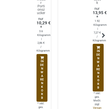
r
k
Porti
onsz
13,95 €
ucker
*
1.92
10,29 €
Kilogramm
*
|
3.6
7,27 €
Kilogramm
/
|
Kilogramm
2,86 €
/
Kilogramm
IN
DE
N
IN
W
DE
A
N
RE
W
N
A
K
RE
O
N
R
K
B
O
*
inkl.
R
ges.
B
MwSt.
*
inkl.
zzgl.
ges.
Versan