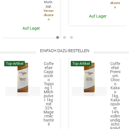
MwSt.
dkoste
zzgl.
n
Versan
dkoste
Auf Lager
n
Auf Lager
EINFACH DAZU BESTELLEN
Top-Artikel
Top-Artikel
Coffe
Coffe
efair
efair
Capp
Premi
uccin
um
o
Choc
Toppi
o
ng 1
Kaka
Milch
o
pulve
1kg,
r 1kg
Kaka
mit
opulv
32%
er
Mage
14%
rmilc
vollm
hante
undig
il
scho
kolad