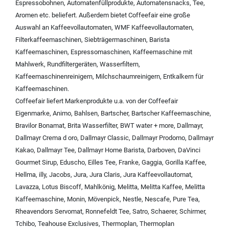
Espressobohnen
,
Automatenfüllprodukte
,
Automatensnacks
,
Tee
,
Aromen
etc. beliefert. Außerdem bietet Coffeefair eine große
Auswahl an
Kaffeevollautomaten
,
WMF Kaffeevollautomaten
,
Filterkaffeemaschinen
,
Siebträgermaschinen
,
Barista
Kaffeemaschinen
,
Espressomaschinen
,
Kaffeemaschine mit
Mahlwerk
,
Rundfiltergeräten
,
Wasserfiltern
,
Kaffeemaschinenreinigern
,
Milchschaumreinigern
,
Entkalkern für
Kaffeemaschinen
.
Coffeefair liefert Markenprodukte u.a. von der
Coffeefair
Eigenmarke
,
Animo
,
Bahlsen
,
Bartscher
,
Bartscher Kaffeemaschine
,
Bravilor Bonamat
,
Brita Wasserfilter
,
BWT water + more
,
Dallmayr
,
Dallmayr Crema d oro
,
Dallmayr Classic
,
Dallmayr Prodomo
,
Dallmayr
Kakao
,
Dallmayr Tee
,
Dallmayr Home Barista
,
Darboven
,
DaVinci
Gourmet Sirup
,
Eduscho
,
Eilles Tee
,
Franke
,
Gaggia
,
Gorilla Kaffee
,
Hellma
,
illy
,
Jacobs
,
Jura
,
Jura Claris
,
Jura Kaffeevollautomat
,
Lavazza
,
Lotus Biscoff
,
Mahlkönig
,
Melitta
,
Melitta Kaffee
,
Melitta
Kaffeemaschine
,
Monin
,
Mövenpick
,
Nestle
,
Nescafe
,
Pure Tea
,
Rheavendors Servomat
,
Ronnefeldt Tee
,
Satro
,
Schaerer
,
Schirmer
,
Tchibo
,
Teahouse Exclusives
,
Thermoplan
,
Thermoplan