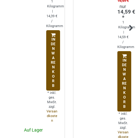
15,59 €
1
Kilogramm
14,59 €
|
14,39 €
*
/
1
Kilogramm
Kilogramm
|
14,59 €
IN
/
DE
Kilogramm
N
W
A
IN
RE
DE
N
N
K
W
O
A
R
RE
B
N
K
*
inkl.
O
ges.
R
MwSt.
B
zzgl.
Versan
*
inkl.
dkoste
ges.
n
MwSt.
zzgl.
Auf Lager
Versan
dkoste