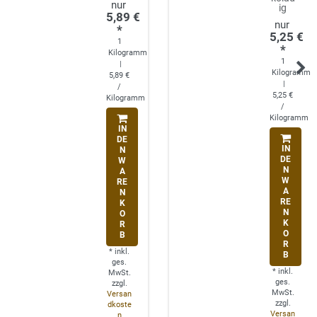
ig
5,89 €
*
5,25 €
1
*
Kilogramm
1
|
Kilogramm
5,89 €
|
/
5,25 €
Kilogramm
/
Kilogramm
IN
DE
IN
N
DE
W
N
A
W
RE
A
N
RE
K
N
O
K
R
O
B
R
*
inkl.
B
ges.
*
inkl.
MwSt.
ges.
zzgl.
MwSt.
Versan
zzgl.
dkoste
Versan
n