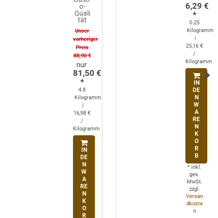
6,29 €
o-
Quali
*
tät
0.25
Unser
Kilogramm
|
vorheriger
25,16 €
Preis
/
88,90 €
Kilogramm
81,50 €
*
IN
4.8
DE
N
Kilogramm
W
|
A
16,98 €
RE
/
N
Kilogramm
K
O
R
IN
B
DE
N
*
inkl.
W
ges.
A
MwSt.
RE
zzgl.
N
Versan
K
dkoste
O
n
R