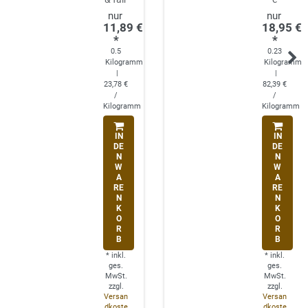
11,89 €
18,95 €
*
*
0.5
0.23
Kilogramm
Kilogramm
|
|
23,78 €
82,39 €
/
/
Kilogramm
Kilogramm
IN
IN
DE
DE
N
N
W
W
A
A
RE
RE
N
N
K
K
O
O
R
R
B
B
*
inkl.
*
inkl.
ges.
ges.
MwSt.
MwSt.
zzgl.
zzgl.
Versan
Versan
dkoste
dkoste