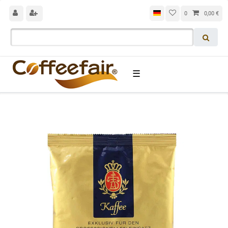
0
0,00 €
☰