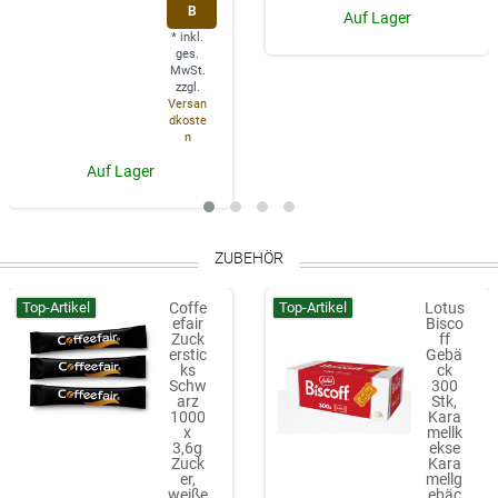
B
Auf Lager
*
inkl.
ges.
MwSt.
zzgl.
Versan
dkoste
n
Auf Lager
ZUBEHÖR
Top-Artikel
Top-Artikel
Coffe
Lotus
efair
Bisco
Zuck
ff
erstic
Gebä
ks
ck
Schw
300
arz
Stk,
1000
Kara
x
mellk
3,6g
ekse
Zuck
Kara
er,
mellg
weiße
ebäc