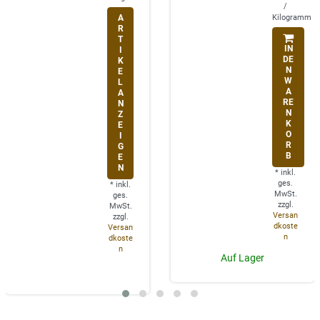
/
A
Kilogramm
R
T
IN
I
DE
K
N
E
W
L
A
A
RE
N
N
Z
K
E
O
I
R
G
B
E
N
*
inkl.
ges.
*
inkl.
MwSt.
ges.
zzgl.
MwSt.
Versan
zzgl.
dkoste
Versan
n
dkoste
n
Auf Lager