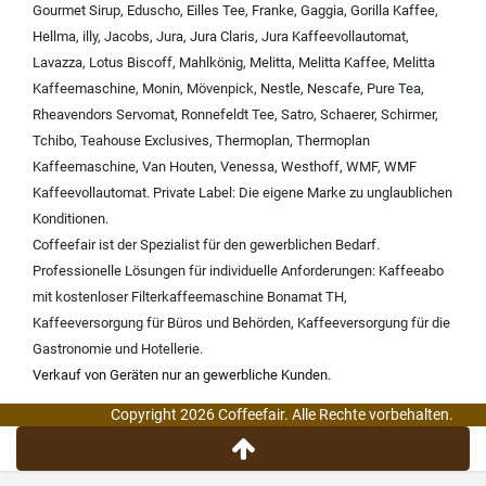
Gourmet Sirup
,
Eduscho
,
Eilles Tee
,
Franke
,
Gaggia
,
Gorilla Kaffee
,
Hellma
,
illy
,
Jacobs
,
Jura
,
Jura Claris
,
Jura Kaffeevollautomat
,
Lavazza
,
Lotus Biscoff
,
Mahlkönig
,
Melitta
,
Melitta Kaffee
,
Melitta
Kaffeemaschine
,
Monin
,
Mövenpick
,
Nestle
,
Nescafe
,
Pure Tea
,
Rheavendors Servomat
,
Ronnefeldt Tee
,
Satro
,
Schaerer
,
Schirmer
,
Tchibo
,
Teahouse Exclusives
,
Thermoplan
,
Thermoplan
Kaffeemaschine
,
Van Houten
,
Venessa
,
Westhoff
,
WMF
,
WMF
Kaffeevollautomat
.
Private Label:
Die eigene Marke zu unglaublichen
Konditionen.
Coffeefair ist der Spezialist für den gewerblichen Bedarf.
Professionelle Lösungen für individuelle Anforderungen:
Kaffeeabo
mit kostenloser Filterkaffeemaschine Bonamat TH
,
Kaffeeversorgung für Büros und Behörden
,
Kaffeeversorgung für die
Gastronomie und Hotellerie
.
Verkauf von Geräten nur an gewerbliche Kunden.
Copyright 2026 Coffeefair. Alle Rechte vorbehalten.