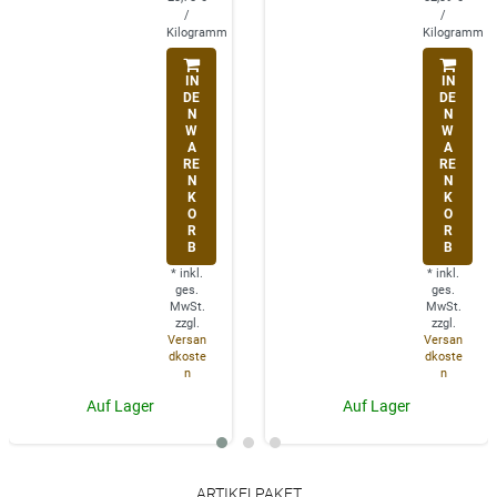
/
/
Kilogramm
Kilogramm
IN
IN
DE
DE
N
N
W
W
A
A
RE
RE
N
N
K
K
O
O
R
R
B
B
*
inkl.
*
inkl.
ges.
ges.
MwSt.
MwSt.
zzgl.
zzgl.
Versan
Versan
dkoste
dkoste
n
n
Auf Lager
Auf Lager
ARTIKELPAKET