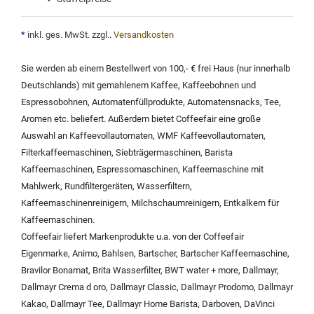
*
inkl. ges. MwSt. zzgl.
.
Versandkosten
Sie werden ab einem Bestellwert von 100,- € frei Haus (nur innerhalb
Deutschlands) mit
gemahlenem Kaffee
,
Kaffeebohnen und
Espressobohnen
,
Automatenfüllprodukte
,
Automatensnacks
,
Tee
,
Aromen
etc. beliefert. Außerdem bietet Coffeefair eine große
Auswahl an
Kaffeevollautomaten
,
WMF Kaffeevollautomaten
,
Filterkaffeemaschinen
,
Siebträgermaschinen
,
Barista
Kaffeemaschinen
,
Espressomaschinen
,
Kaffeemaschine mit
Mahlwerk
,
Rundfiltergeräten
,
Wasserfiltern
,
Kaffeemaschinenreinigern
,
Milchschaumreinigern
,
Entkalkern für
Kaffeemaschinen
.
Coffeefair liefert Markenprodukte u.a. von der
Coffeefair
Eigenmarke
,
Animo
,
Bahlsen
,
Bartscher
,
Bartscher Kaffeemaschine
,
Bravilor Bonamat
,
Brita Wasserfilter
,
BWT water + more
,
Dallmayr
,
Dallmayr Crema d oro
,
Dallmayr Classic
,
Dallmayr Prodomo
,
Dallmayr
Kakao
,
Dallmayr Tee
,
Dallmayr Home Barista
,
Darboven
,
DaVinci