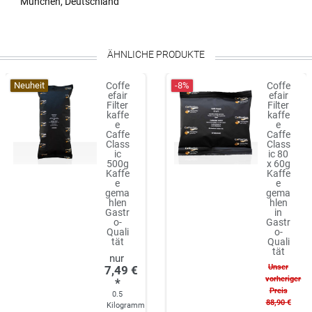
München, Deutschland
ÄHNLICHE PRODUKTE
Neuheit
-8%
Coffe
Coffe
efair
efair
Filter
Filter
kaffe
kaffe
e
e
Caffe
Caffe
Class
Class
ic
ic 80
500g
x 60g
Kaffe
Kaffe
e
e
gema
gema
hlen
hlen
Gastr
in
o-
Gastr
Quali
o-
tät
Quali
tät
Unser
7,49 €
vorheriger
*
Preis
0.5
88,90 €
Kilogramm