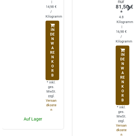
|
81,50 €
14,98 €
*
/
Kilogramm
4.8
Kilogramm
|
IN
16,98 €
DE
/
N
Kilogramm
W
A
RE
IN
N
DE
K
N
O
W
R
A
B
RE
N
*
inkl.
K
ges.
O
MwSt.
R
zzgl.
B
Versan
dkoste
*
inkl.
n
ges.
MwSt.
Auf Lager
zzgl.
Versan
dkoste
n