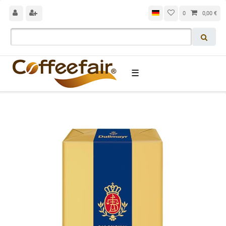
0
0,00 €
☰