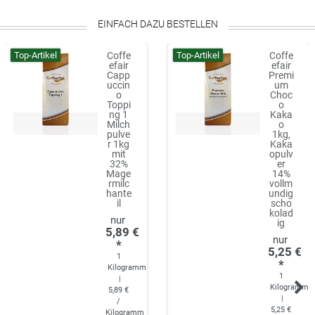
EINFACH DAZU BESTELLEN
Top-Artikel
Top-Artikel
Coffe
Coffe
efair
efair
Capp
Premi
uccin
um
o
Choc
Toppi
o
ng 1
Kaka
Milch
o
pulve
1kg,
r 1kg
Kaka
mit
opulv
32%
er
Mage
14%
rmilc
vollm
hante
undig
il
scho
kolad
ig
5,89 €
*
5,25 €
1
*
Kilogramm
1
|
Kilogramm
5,89 €
|
/
5,25 €
Kilogramm