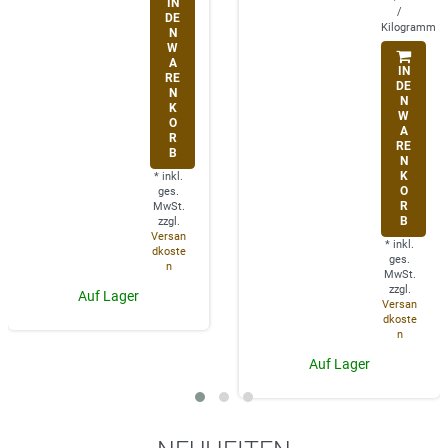
IN
/
DE
Kilogramm
N
W
A
IN
RE
DE
N
N
K
W
O
A
R
RE
B
N
K
*
inkl.
O
ges.
R
MwSt.
B
zzgl.
Versan
*
inkl.
dkoste
ges.
n
MwSt.
zzgl.
Auf Lager
Versan
dkoste
n
Auf Lager