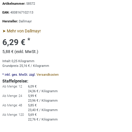
Artikelnummer:
58572
EAN:
4008167102113
Hersteller:
Dallmayr
➤ Mehr von Dallmayr
*
6,29 €
5,88 € (exkl. MwSt.)
Inhalt
0,25
Kilogramm
Grundpreis
25,16 € / Kilogramm
* inkl. ges. MwSt. zzgl.
Versandkosten
Staffelpreise:
Ab Menge: 12
6,09 €
24,36 € / Kilogramm
Ab Menge: 24
5,99 €
23,96 € / Kilogramm
Ab Menge: 48
5,85 €
23,40 € / Kilogramm
Ab Menge: 120
5,69 €
22,76 € / Kilogramm