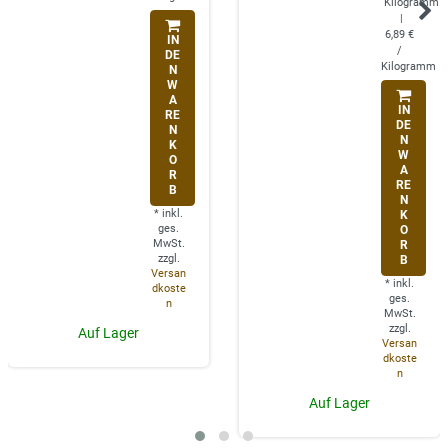
Kilogramm
|
6,89 €
IN
/
DE
Kilogramm
N
W
A
IN
RE
DE
N
N
K
W
O
A
R
RE
B
N
*
inkl.
K
ges.
O
MwSt.
R
zzgl.
B
Versan
*
inkl.
dkoste
ges.
n
MwSt.
zzgl.
Auf Lager
Versan
dkoste
n
Auf Lager