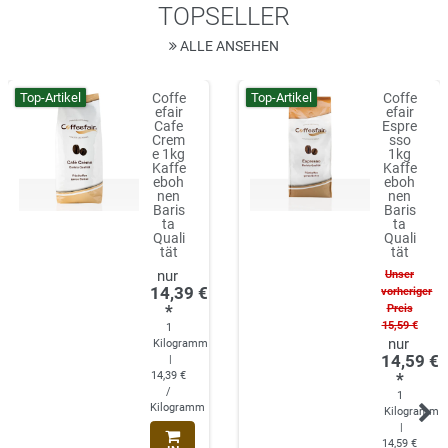
TOPSELLER
ALLE ANSEHEN
Top-Artikel
Top-Artikel
Coffe
Coffe
efair
efair
Cafe
Espre
Crem
sso
e 1kg
1kg
Kaffe
Kaffe
eboh
eboh
nen
nen
Baris
Baris
ta
ta
Quali
Quali
tät
tät
Unser
14,39 €
vorheriger
*
Preis
15,59 €
1
Kilogramm
14,59 €
|
14,39 €
*
/
1
Kilogramm
Kilogramm
|
14,59 €