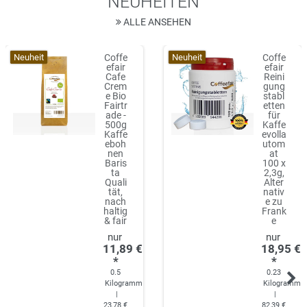
NEUHEITEN
ALLE ANSEHEN
Neuheit
Neuheit
Coffe
Coffe
efair
efair
Cafe
Reini
Crem
gung
e Bio
stabl
Fairtr
etten
ade -
für
500g
Kaffe
Kaffe
evolla
eboh
utom
nen
at
Baris
100 x
ta
2,3g,
Quali
Alter
tät,
nativ
nach
e zu
haltig
Frank
& fair
e
11,89 €
18,95 €
*
*
0.5
0.23
Kilogramm
Kilogramm
|
|
23,78 €
82,39 €