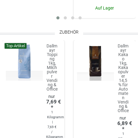
Auf Lager
ZUBEHÖR
Top-Artikel
Dallm
Dallm
ayr
ayr
Toppi
Kaka
ng
o
1kg,
1kg,
Milch
Kaka
pulve
opulv
r
er
Vendi
14,5
ng &
% für
Office
Auto
mate
n
7,69 €
Vendi
ng &
*
Office
1
Kilogramm
|
6,89 €
7,69 €
*
/
1
Kilogramm