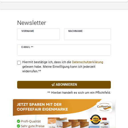
Newsletter
VORNAME
NACHNAME
Newsletter
E-MAIL **
Honig
Hiermit bestätige ich, dass ich die
Daten­schutz­erklärung
gelesen habe. Meine Einwilligung kann ich jederzeit
widerrufen.**
ABONNIEREN
** Hierbei handelt es sich um ein Pflichtfeld.