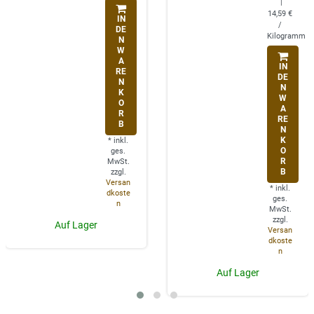
|
14,59 €
IN
/
DE
Kilogramm
N
W
A
IN
RE
DE
N
N
K
W
O
A
R
RE
B
N
K
*
inkl.
O
ges.
R
MwSt.
B
zzgl.
Versan
*
inkl.
dkoste
ges.
n
MwSt.
zzgl.
Auf Lager
Versan
dkoste
n
Auf Lager