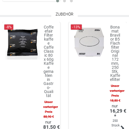
ZUBEHÖR
-8%
-13%
Coffe
Bona
efair
mat
Filter
Bravil
kaffe
or B5
e
Flach
Caffe
filter
Class
Origi
ic 80
nal
x 60g
172
Kaffe
mm,
e
250
gema
Stk,
hlen
Kaffe
in
efilter
Gastr
Unser
o-
vorheriger
Quali
tät
Preis
18,80 €
Unser
vorheriger
16,29 €
Preis
*
88,90 €
250
Stück
81,50 €