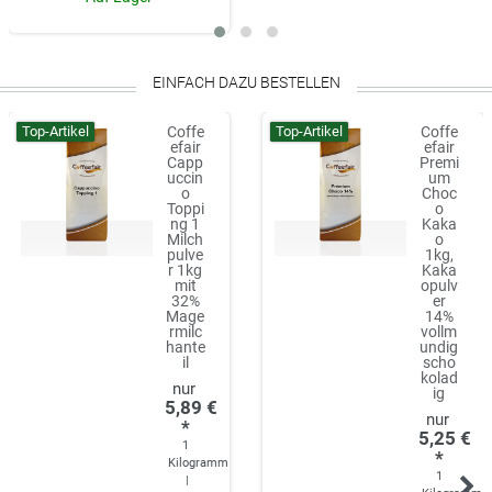
EINFACH DAZU BESTELLEN
Top-Artikel
Top-Artikel
Coffe
Coffe
efair
efair
Capp
Premi
uccin
um
o
Choc
Toppi
o
ng 1
Kaka
Milch
o
pulve
1kg,
r 1kg
Kaka
mit
opulv
32%
er
Mage
14%
rmilc
vollm
hante
undig
il
scho
kolad
ig
5,89 €
*
5,25 €
1
*
Kilogramm
1
|