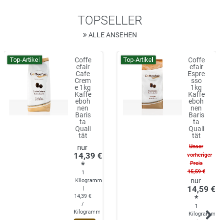
TOPSELLER
ALLE ANSEHEN
Top-Artikel
Top-Artikel
Coffe
Coffe
efair
efair
Cafe
Espre
Crem
sso
e 1kg
1kg
Kaffe
Kaffe
eboh
eboh
nen
nen
Baris
Baris
ta
ta
Quali
Quali
tät
tät
Unser
14,39 €
vorheriger
*
Preis
15,59 €
1
Kilogramm
14,59 €
|
14,39 €
*
/
1
Kilogramm
Kilogramm