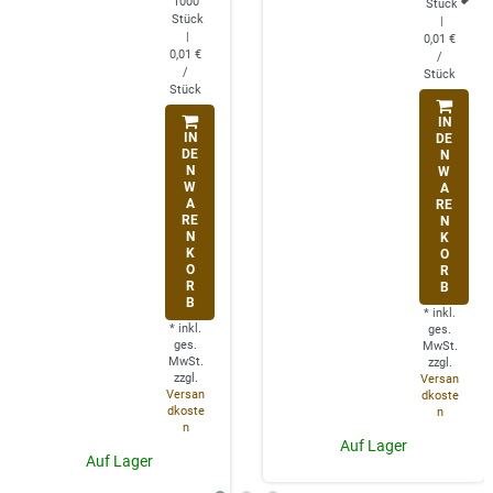
1000
Stück
Stück
|
|
0,01 €
0,01 €
/
/
Stück
Stück
IN
IN
DE
DE
N
N
W
W
A
A
RE
RE
N
N
K
K
O
O
R
R
B
B
*
inkl.
*
inkl.
ges.
ges.
MwSt.
MwSt.
zzgl.
zzgl.
Versan
Versan
dkoste
dkoste
n
n
Auf Lager
Auf Lager