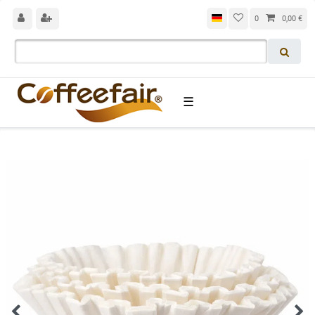
0
0,00 €
☰