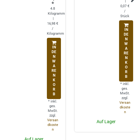
|
*
0,07 €
4.8
/
Kilogramm
Stück
|
16,98 €
/
IN
Kilogramm
DE
N
W
IN
A
DE
RE
N
N
W
K
A
O
RE
R
N
B
K
*
inkl.
O
ges.
R
MwSt.
B
zzgl.
*
inkl.
Versan
ges.
dkoste
MwSt.
n
zzgl.
Versan
Auf Lager
dkoste
n
Auf Lager