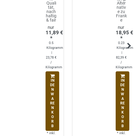
Quali
Alter
tät,
nativ
nach
e zu
haltig
Frank
& fair
e
11,89 €
18,95 €
*
*
0.5
0.23
Kilogramm
Kilogramm
|
|
23,78 €
82,39 €
/
/
Kilogramm
Kilogramm
IN
IN
DE
DE
N
N
W
W
A
A
RE
RE
N
N
K
K
O
O
R
R
B
B
*
inkl.
*
inkl.