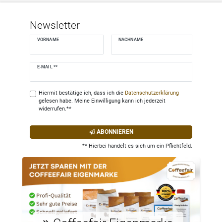
Newsletter
VORNAME
NACHNAME
Newsletter
E-MAIL **
Honig
Hiermit bestätige ich, dass ich die
Daten­schutz­erklärung
gelesen habe. Meine Einwilligung kann ich jederzeit
widerrufen.**
ABONNIEREN
** Hierbei handelt es sich um ein Pflichtfeld.