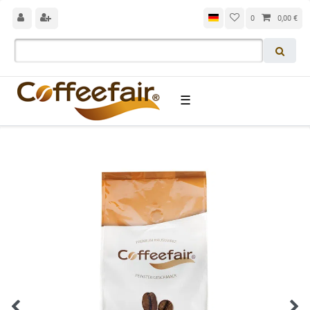
0
0,00 €
☰