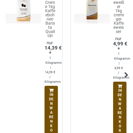
Crem
eweiß
e 1kg
er
Kaffe
1kg
eboh
cremi
nen
ger
Baris
Kaffe
ta
eweis
Quali
ser
tät
4,99 €
14,39 €
*
*
1
1
Kilogramm
Kilogramm
|
|
4,99 €
14,39 €
/
/
Kilogramm
Kilogramm
IN
IN
DE
DE
N
N
W
W
A
A
RE
RE
N
N
K
K
O
O
R