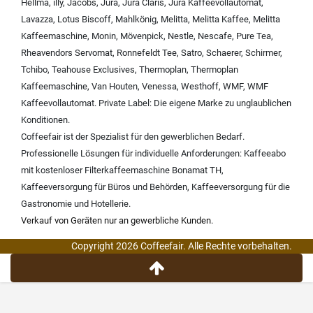
Hellma
,
illy
,
Jacobs
,
Jura
,
Jura Claris
,
Jura Kaffeevollautomat
,
Lavazza
,
Lotus Biscoff
,
Mahlkönig
,
Melitta
,
Melitta Kaffee
,
Melitta
Kaffeemaschine
,
Monin
,
Mövenpick
,
Nestle
,
Nescafe
,
Pure Tea
,
Rheavendors Servomat
,
Ronnefeldt Tee
,
Satro
,
Schaerer
,
Schirmer
,
Tchibo
,
Teahouse Exclusives
,
Thermoplan
,
Thermoplan
Kaffeemaschine
,
Van Houten
,
Venessa
,
Westhoff
,
WMF
,
WMF
Kaffeevollautomat
.
Private Label:
Die eigene Marke zu unglaublichen
Konditionen.
Coffeefair ist der Spezialist für den gewerblichen Bedarf.
Professionelle Lösungen für individuelle Anforderungen:
Kaffeeabo
mit kostenloser Filterkaffeemaschine Bonamat TH
,
Kaffeeversorgung für Büros und Behörden
,
Kaffeeversorgung für die
Gastronomie und Hotellerie
.
Verkauf von Geräten nur an gewerbliche Kunden.
Copyright 2026 Coffeefair. Alle Rechte vorbehalten.