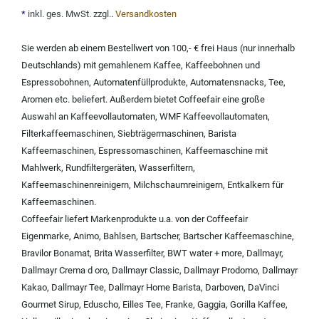
*
inkl. ges. MwSt. zzgl.
.
Versandkosten
Sie werden ab einem Bestellwert von 100,- € frei Haus (nur innerhalb
Deutschlands) mit
gemahlenem Kaffee
,
Kaffeebohnen und
Espressobohnen
,
Automatenfüllprodukte
,
Automatensnacks
,
Tee
,
Aromen
etc. beliefert. Außerdem bietet Coffeefair eine große
Auswahl an
Kaffeevollautomaten
,
WMF Kaffeevollautomaten
,
Filterkaffeemaschinen
,
Siebträgermaschinen
,
Barista
Kaffeemaschinen
,
Espressomaschinen
,
Kaffeemaschine mit
Mahlwerk
,
Rundfiltergeräten
,
Wasserfiltern
,
Kaffeemaschinenreinigern
,
Milchschaumreinigern
,
Entkalkern für
Kaffeemaschinen
.
Coffeefair liefert Markenprodukte u.a. von der
Coffeefair
Eigenmarke
,
Animo
,
Bahlsen
,
Bartscher
,
Bartscher Kaffeemaschine
,
Bravilor Bonamat
,
Brita Wasserfilter
,
BWT water + more
,
Dallmayr
,
Dallmayr Crema d oro
,
Dallmayr Classic
,
Dallmayr Prodomo
,
Dallmayr
Kakao
,
Dallmayr Tee
,
Dallmayr Home Barista
,
Darboven
,
DaVinci
Gourmet Sirup
,
Eduscho
,
Eilles Tee
,
Franke
,
Gaggia
,
Gorilla Kaffee
,