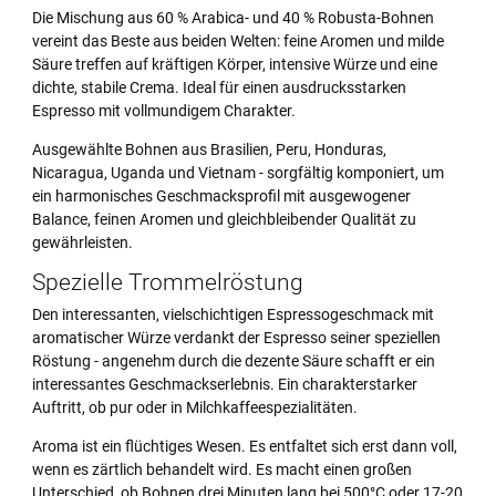
Die Mischung aus 60 % Arabica- und 40 % Robusta-Bohnen
vereint das Beste aus beiden Welten: feine Aromen und milde
Säure treffen auf kräftigen Körper, intensive Würze und eine
dichte, stabile Crema. Ideal für einen ausdrucksstarken
Espresso mit vollmundigem Charakter.
Ausgewählte Bohnen aus Brasilien, Peru, Honduras,
Nicaragua, Uganda und Vietnam - sorgfältig komponiert, um
ein harmonisches Geschmacksprofil mit ausgewogener
Balance, feinen Aromen und gleichbleibender Qualität zu
gewährleisten.
Spezielle Trommelröstung
Den interessanten, vielschichtigen Espressogeschmack mit
aromatischer Würze verdankt der Espresso seiner speziellen
Röstung - angenehm durch die dezente Säure schafft er ein
interessantes Geschmackserlebnis. Ein charakterstarker
Auftritt, ob pur oder in Milchkaffeespezialitäten.
Aroma ist ein flüchtiges Wesen. Es entfaltet sich erst dann voll,
wenn es zärtlich behandelt wird. Es macht einen großen
Unterschied, ob Bohnen drei Minuten lang bei 500°C oder 17-20