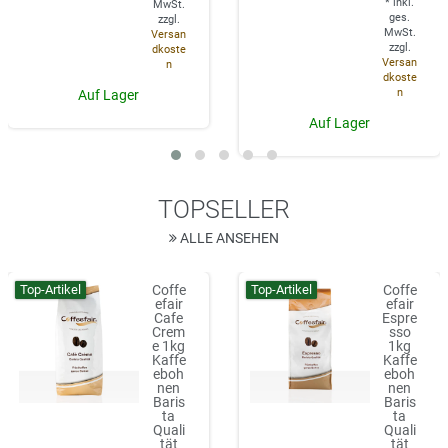
*
inkl.
MwSt.
ges.
zzgl.
MwSt.
Versan
zzgl.
dkoste
Versan
n
dkoste
n
Auf Lager
Auf Lager
TOPSELLER
ALLE ANSEHEN
Top-Artikel
Top-Artikel
Coffe
Coffe
efair
efair
Cafe
Espre
Crem
sso
e 1kg
1kg
Kaffe
Kaffe
eboh
eboh
nen
nen
Baris
Baris
ta
ta
Quali
Quali
tät
tät