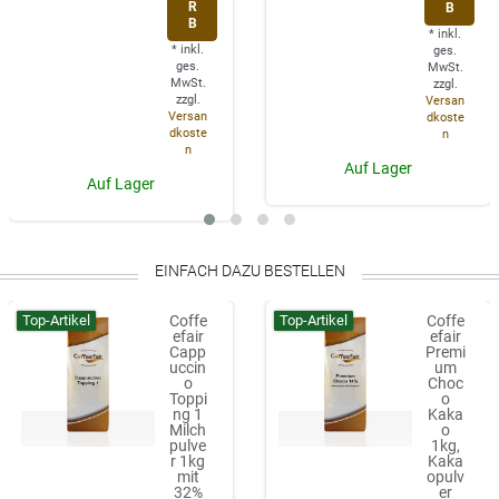
R
B
B
*
inkl.
*
inkl.
ges.
ges.
MwSt.
MwSt.
zzgl.
zzgl.
Versan
Versan
dkoste
dkoste
n
n
Auf Lager
Auf Lager
EINFACH DAZU BESTELLEN
Top-Artikel
Top-Artikel
Coffe
Coffe
efair
efair
Capp
Premi
uccin
um
o
Choc
Toppi
o
ng 1
Kaka
Milch
o
pulve
1kg,
r 1kg
Kaka
mit
opulv
32%
er