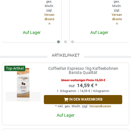
ges.
ges.
MwSt.
MwSt.
zzgl.
zzgl.
Versan
Versan
dkoste
dkoste
n
n
Auf Lager
Auf Lager
ARTIKELPAKET
Top-Artikel
Coffeefair Espresso 1kg Kaffeebohnen
Barista Qualität
Unser vorheriger Preis 15,59 €
14,59 € *
1
Kilogramm
| 14,59 € / Kilogramm
IN DEN WARENKORB
*
inkl. ges. MwSt.
zzgl.
Versandkosten
Auf Lager