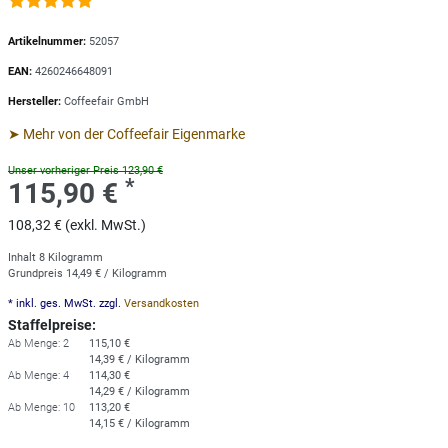
Artikelnummer:
52057
EAN:
4260246648091
Hersteller:
Coffeefair GmbH
➤ Mehr von der Coffeefair Eigenmarke
Unser vorheriger Preis 123,90 €
*
115,90 €
108,32 € (exkl. MwSt.)
Inhalt
8
Kilogramm
Grundpreis
14,49 € / Kilogramm
* inkl. ges. MwSt. zzgl.
Versandkosten
Staffelpreise:
Ab Menge: 2
115,10 €
14,39 € / Kilogramm
Ab Menge: 4
114,30 €
14,29 € / Kilogramm
Ab Menge: 10
113,20 €
14,15 € / Kilogramm