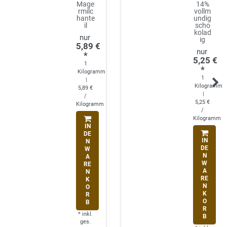
Mage
14%
rmilc
vollm
hante
undig
il
scho
kolad
ig
5,89 €
*
5,25 €
1
*
Kilogramm
1
|
Kilogramm
5,89 €
|
/
5,25 €
Kilogramm
/
Kilogramm
IN
DE
IN
N
DE
W
N
A
W
RE
A
N
RE
K
N
O
K
R
O
B
R
*
inkl.
B
ges.