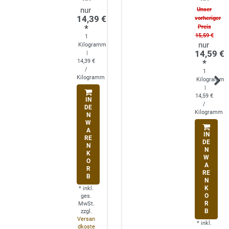
Unser
14,39 €
vorheriger
*
Preis
15,59 €
1
Kilogramm
14,59 €
|
14,39 €
*
/
1
Kilogramm
Kilogramm
|
14,59 €
IN
/
DE
Kilogramm
N
W
A
IN
RE
DE
N
N
K
W
O
A
R
RE
B
N
K
*
inkl.
O
ges.
R
MwSt.
B
zzgl.
Versan
*
inkl.
dkoste