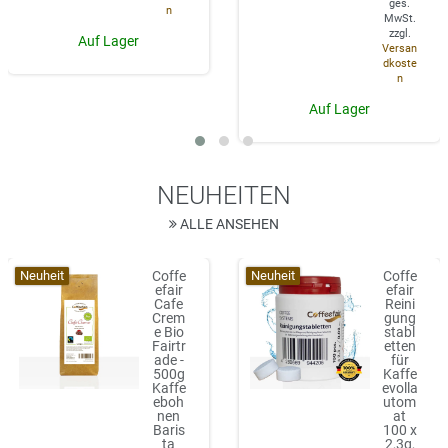
ges.
n
MwSt.
zzgl.
Auf Lager
Versan
dkoste
n
Auf Lager
NEUHEITEN
ALLE ANSEHEN
Neuheit
Neuheit
Coffe
Coffe
efair
efair
Cafe
Reini
Crem
gung
e Bio
stabl
Fairtr
etten
ade -
für
500g
Kaffe
Kaffe
evolla
eboh
utom
nen
at
Baris
100 x
ta
2,3g,