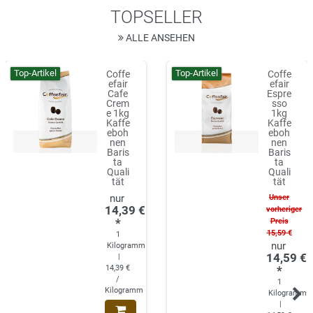
TOPSELLER
ALLE ANSEHEN
Top-Artikel
Top-Artikel
Coffe
Coffe
efair
efair
Cafe
Espre
Crem
sso
e 1kg
1kg
Kaffe
Kaffe
eboh
eboh
nen
nen
Baris
Baris
ta
ta
Quali
Quali
tät
tät
Unser
14,39 €
vorheriger
*
Preis
15,59 €
1
Kilogramm
14,59 €
|
14,39 €
*
/
1
Kilogramm
Kilogramm
|