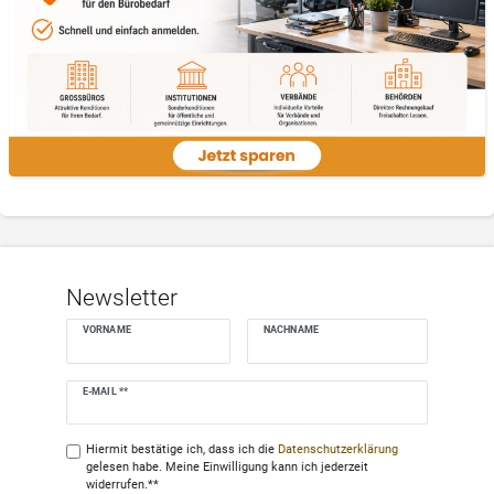
Newsletter
VORNAME
NACHNAME
Newsletter
E-MAIL **
Honig
Hiermit bestätige ich, dass ich die
Daten­schutz­erklärung
gelesen habe. Meine Einwilligung kann ich jederzeit
widerrufen.**