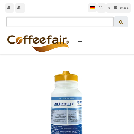
0
0,00 €
☰