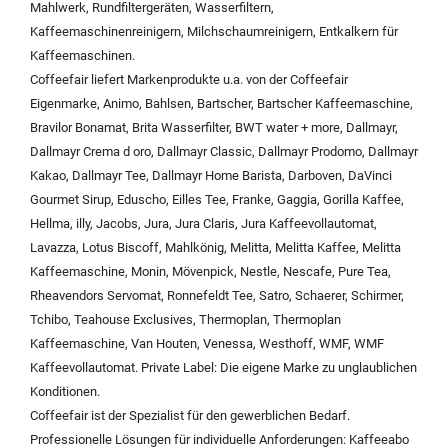
Mahlwerk
,
Rundfiltergeräten
,
Wasserfiltern
,
Kaffeemaschinenreinigern
,
Milchschaumreinigern
,
Entkalkern für
Kaffeemaschinen
.
Coffeefair liefert Markenprodukte u.a. von der
Coffeefair
Eigenmarke
,
Animo
,
Bahlsen
,
Bartscher
,
Bartscher Kaffeemaschine
,
Bravilor Bonamat
,
Brita Wasserfilter
,
BWT water + more
,
Dallmayr
,
Dallmayr Crema d oro
,
Dallmayr Classic
,
Dallmayr Prodomo
,
Dallmayr
Kakao
,
Dallmayr Tee
,
Dallmayr Home Barista
,
Darboven
,
DaVinci
Gourmet Sirup
,
Eduscho
,
Eilles Tee
,
Franke
,
Gaggia
,
Gorilla Kaffee
,
Hellma
,
illy
,
Jacobs
,
Jura
,
Jura Claris
,
Jura Kaffeevollautomat
,
Lavazza
,
Lotus Biscoff
,
Mahlkönig
,
Melitta
,
Melitta Kaffee
,
Melitta
Kaffeemaschine
,
Monin
,
Mövenpick
,
Nestle
,
Nescafe
,
Pure Tea
,
Rheavendors Servomat
,
Ronnefeldt Tee
,
Satro
,
Schaerer
,
Schirmer
,
Tchibo
,
Teahouse Exclusives
,
Thermoplan
,
Thermoplan
Kaffeemaschine
,
Van Houten
,
Venessa
,
Westhoff
,
WMF
,
WMF
Kaffeevollautomat
.
Private Label:
Die eigene Marke zu unglaublichen
Konditionen.
Coffeefair ist der Spezialist für den gewerblichen Bedarf.
Professionelle Lösungen für individuelle Anforderungen:
Kaffeeabo