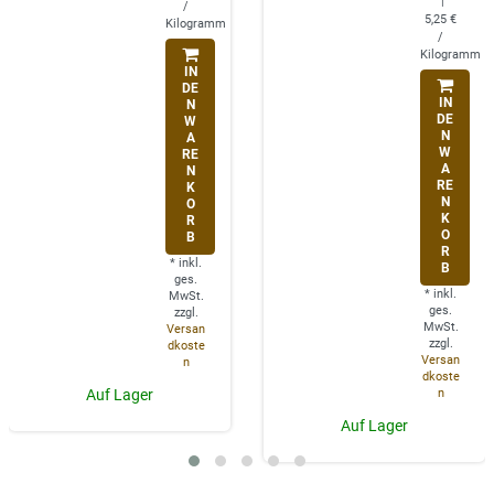
|
/
5,25 €
Kilogramm
/
Kilogramm
IN
DE
IN
N
DE
W
N
A
W
RE
A
N
RE
K
N
O
K
R
O
B
R
*
inkl.
B
ges.
*
inkl.
MwSt.
ges.
zzgl.
MwSt.
Versan
zzgl.
dkoste
Versan
n
dkoste
n
Auf Lager
Auf Lager