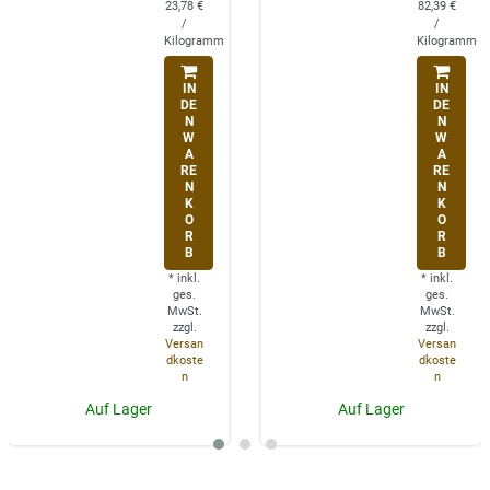
23,78 €
82,39 €
/
/
Kilogramm
Kilogramm
IN
IN
DE
DE
N
N
W
W
A
A
RE
RE
N
N
K
K
O
O
R
R
B
B
*
inkl.
*
inkl.
ges.
ges.
MwSt.
MwSt.
zzgl.
zzgl.
Versan
Versan
dkoste
dkoste
n
n
Auf Lager
Auf Lager