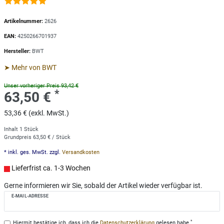
Artikelnummer:
2626
EAN:
4250266701937
Hersteller:
BWT
➤ Mehr von BWT
Unser vorheriger Preis 93,42 €
*
63,50 €
53,36 € (exkl. MwSt.)
Inhalt
1
Stück
Grundpreis
63,50 € / Stück
* inkl. ges. MwSt. zzgl.
Versandkosten
Lieferfrist ca. 1-3 Wochen
Gerne informieren wir Sie, sobald der Artikel wieder verfügbar ist.
E-MAIL-ADRESSE
*
Hiermit bestätige ich, dass ich die
Daten­schutz­erklärung
gelesen habe.