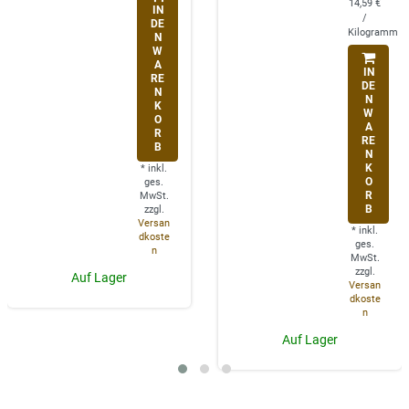
14,59 €
IN
/
DE
Kilogramm
N
W
A
IN
RE
DE
N
N
K
W
O
A
R
RE
B
N
K
*
inkl.
O
ges.
R
MwSt.
B
zzgl.
Versan
*
inkl.
dkoste
ges.
n
MwSt.
zzgl.
Auf Lager
Versan
dkoste
n
Auf Lager