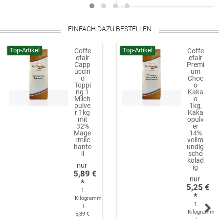
EINFACH DAZU BESTELLEN
Top-Artikel
Top-Artikel
Coffe
Coffe
efair
efair
Capp
Premi
uccin
um
o
Choc
Toppi
o
ng 1
Kaka
Milch
o
pulve
1kg,
r 1kg
Kaka
mit
opulv
32%
er
Mage
14%
rmilc
vollm
hante
undig
il
scho
kolad
ig
5,89 €
*
5,25 €
1
*
Kilogramm
1
|
Kilogramm
5,89 €