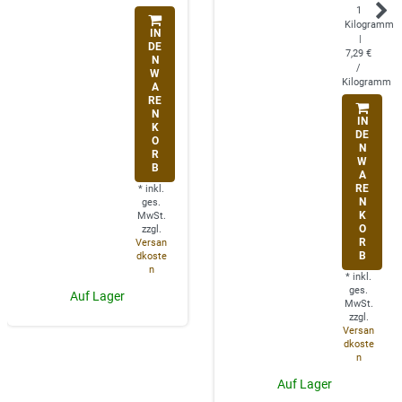
1
Kilogramm
IN
|
DE
7,29 €
N
/
W
Kilogramm
A
RE
N
IN
K
DE
O
N
R
W
B
A
RE
*
inkl.
N
ges.
K
MwSt.
O
zzgl.
R
Versan
B
dkoste
n
*
inkl.
ges.
Auf Lager
MwSt.
zzgl.
Versan
dkoste
n
Auf Lager