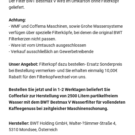
Der Filter BWT Bestmax V wird im Umkarton ohne Filterkopf
geliefert.
Achtung:
- WMF und Coffema Maschinen, sowie Grohe Wassersysteme
verfügen über spezielle Filterköpfe, bei denen die original BWT
Filterkerzen nicht passen.
- Ware ist vom Umtausch ausgeschlossen
- Verkauf ausschließlich an Gewerbetreibende
Unser Angebot:
Filterkopf dazu bestellen- Ersatz Sonderpreis
bei Bestellung vermerken- und Sie erhalten einmalig 10,00€
Rabatt für den Filterkopfwechsel von uns.
Bestellen Sie jetzt und in 1-2 Werktagen beliefert Sie
Coffeefair zur Herstellung von 2500 Litern partikelfreiem
Wasser mit dem BWT Bestmax V Wasserfilter für vollendeten
Kaffeegenuss bei zeitgleicher Maschinenschonung.
Hersteller:
BWT Holding GmbH, Walter-?Simmer-Straße 4,
5310 Mondsee, Österreich