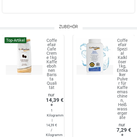
ZUBEHÖR
Top-Artikel
Coffe
Coffe
efair
efair
Cafe
Spezi
Crem
al
e 1kg
Kalkl
Kaffe
öser
eboh
1kg,
nen
Entka
Baris
lker
ta
Pulve
Quali
r für
tät
Kaffe
emas
chine
14,39 €
n,
Heiß
*
wass
1
erger
Kilogramm
äte
|
14,39 €
7,29 €
/
*
Kilogramm