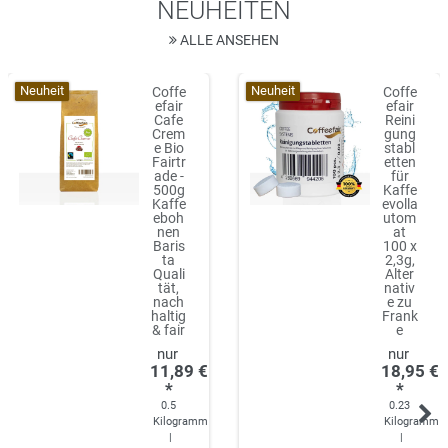
NEUHEITEN
ALLE ANSEHEN
Neuheit
Neuheit
Coffe
Coffe
efair
efair
Cafe
Reini
Crem
gung
e Bio
stabl
Fairtr
etten
ade -
für
500g
Kaffe
Kaffe
evolla
eboh
utom
nen
at
Baris
100 x
ta
2,3g,
Quali
Alter
tät,
nativ
nach
e zu
haltig
Frank
& fair
e
11,89 €
18,95 €
*
*
0.5
0.23
Kilogramm
Kilogramm
|
|