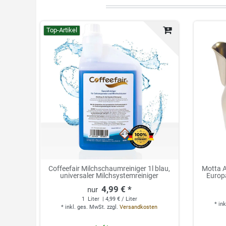
Top-Artikel
Coffeefair Milchschaumreiniger 1l blau,
Motta 
universaler Milchsystemreiniger
Europ
4,99 € *
1
Liter
| 4,99 € / Liter
*
ink
*
inkl. ges. MwSt.
zzgl.
Versandkosten