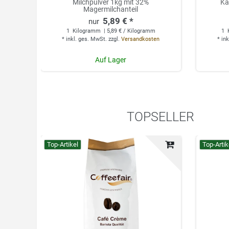
Milchpulver 1kg mit 32%
Ka
Magermilchanteil
5,89 € *
1
Kilogramm
| 5,89 € / Kilogramm
1
*
inkl. ges. MwSt.
zzgl.
Versandkosten
*
ink
Auf Lager
TOPSELLER
Top-Artikel
Top-Artik