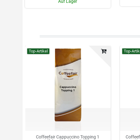
Auf Lager
Top-Artikel
Top-Artik
Coffeefair Cappuccino Topping 1
Coffee