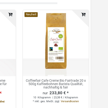
Neuheit
Home
Coffeefair Cafe Creme Bio Fairtrade 20 x
e für
500g Kaffeebohnen Barista Qualität,
z
nachhaltig & fair
233,80 € *
 €
10
Kilogramm
| 23,38 € / Kilogramm
*
inkl. ges. MwSt.
zzgl.
Versandkosten
frei