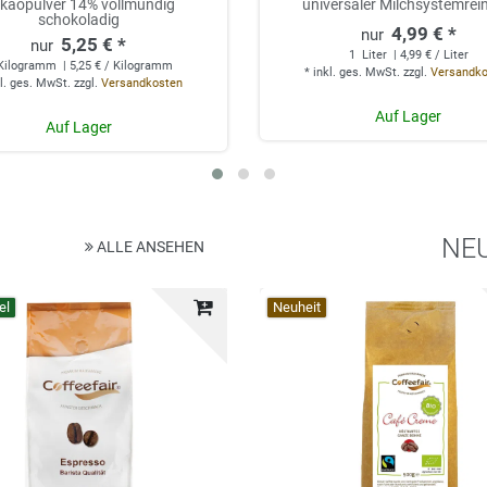
kaopulver 14% vollmundig
universaler Milchsystemrei
schokoladig
4,99 € *
5,25 € *
1
Liter
| 4,99 € / Liter
Kilogramm
| 5,25 € / Kilogramm
*
inkl. ges. MwSt.
zzgl.
Versandk
l. ges. MwSt.
zzgl.
Versandkosten
Auf Lager
Auf Lager
NE
ALLE ANSEHEN
el
Top-Artikel
Neuheit