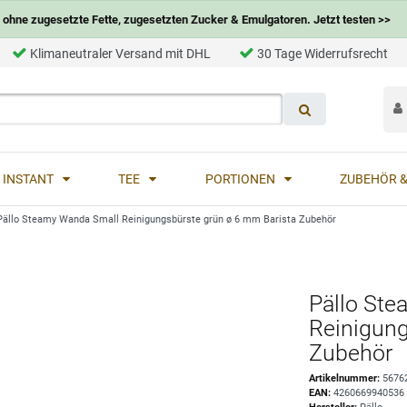
ohne zugesetzte Fette, zugesetzten Zucker & Emulgatoren. Jetzt testen >>
Klimaneutraler Versand mit DHL
30 Tage Widerrufsrecht
INSTANT
TEE
PORTIONEN
ZUBEHÖR &
Pällo Steamy Wanda Small Reinigungsbürste grün ø 6 mm Barista Zubehör
Pällo St
Reinigung
Zubehör
Artikelnummer:
5676
EAN:
4260669940536