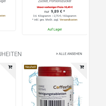
niger
Zucker, Portionszucker
Unser vorheriger Preis 10,49 €
9,89 € *
0.
osten
3.6
Kilogramm
| 2,75 € / Kilogramm
*
*
inkl. ges. MwSt.
zzgl.
Versandkosten
Auf Lager
UHEITEN
ALLE ANSEHEN
Top-Artikel
Neuheit
Top-Ar
Neuhei