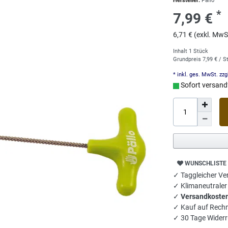
Hersteller:
Pällo
*
7,99 €
6,71 € (exkl. MwS
Inhalt
1
Stück
Grundpreis
7,99 € / S
* inkl. ges. MwSt. zzg
Sofort versandf
WUNSCHLISTE
✓ Taggleicher Ver
✓ Klimaneutrale
✓
Versandkosten
✓ Kauf auf Rech
✓ 30 Tage Widerr