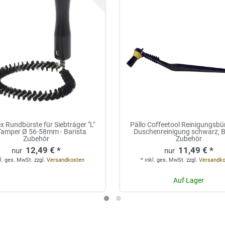
x Rundbürste für Siebträger "L"
Pällo Coffeetool Reinigungsbü
Tamper Ø 56-58mm - Barista
Duschenreinigung schwarz, B
Zubehör
Zubehör
12,49 € *
11,49 € *
l. ges. MwSt.
zzgl.
Versandkosten
*
inkl. ges. MwSt.
zzgl.
Versandk
Auf Lager