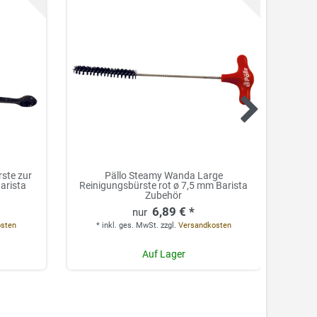
rste zur
Pällo Steamy Wanda Large
Pällo
arista
Reinigungsbürste rot ø 7,5 mm Barista
Mahl
Zubehör
6,89 € *
*
osten
*
inkl. ges. MwSt.
zzgl.
Versandkosten
Auf Lager