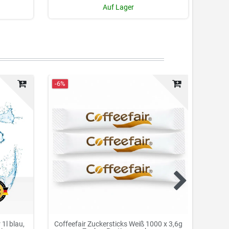
Auf Lager
-6%
Neuhei
1l blau,
Coffeefair Zuckersticks Weiß 1000 x 3,6g
Cof