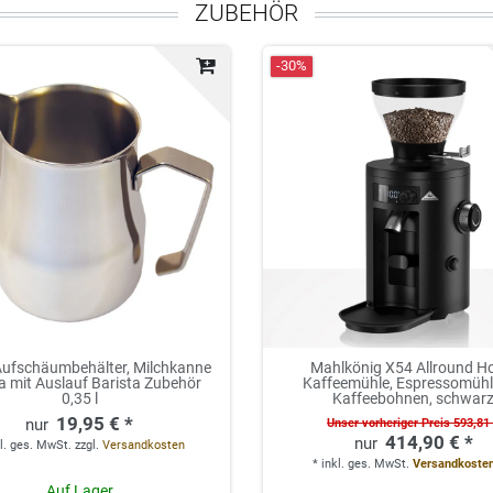
ZUBEHÖR
-30%
Aufschäumbehälter, Milchkanne
Mahlkönig X54 Allround 
a mit Auslauf Barista Zubehör
Kaffeemühle, Espressomühl
0,35 l
Kaffeebohnen, schwar
19,95 € *
Unser vorheriger Preis 593,81
414,90 € *
l. ges. MwSt.
zzgl.
Versandkosten
*
inkl. ges. MwSt.
Versandkosten
Auf Lager