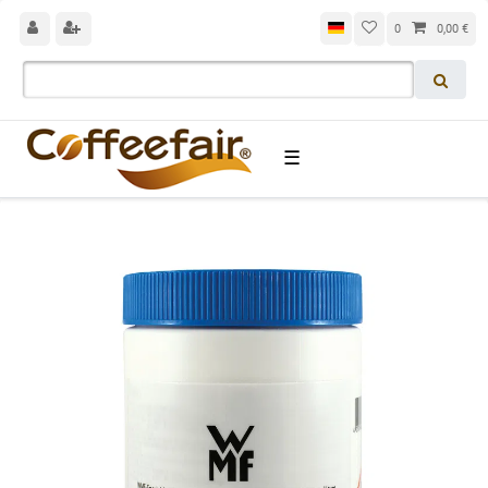
0
0,00 €
☰