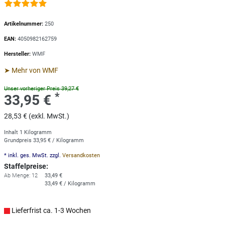
Artikelnummer:
250
EAN:
4050982162759
Hersteller:
WMF
➤ Mehr von WMF
Unser vorheriger Preis 39,27 €
*
33,95 €
28,53 € (exkl. MwSt.)
Inhalt
1
Kilogramm
Grundpreis
33,95 € / Kilogramm
* inkl. ges. MwSt. zzgl.
Versandkosten
Staffelpreise:
Ab Menge: 12
33,49 €
33,49 € / Kilogramm
Lieferfrist ca. 1-3 Wochen