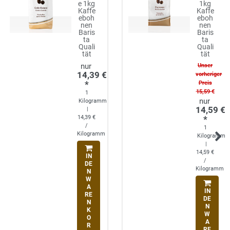
e 1kg
1kg
Kaffe
Kaffe
eboh
eboh
nen
nen
Baris
Baris
ta
ta
Quali
Quali
tät
tät
Unser
14,39 €
vorheriger
*
Preis
15,59 €
1
Kilogramm
14,59 €
|
14,39 €
*
/
1
Kilogramm
Kilogramm
|
14,59 €
IN
/
DE
Kilogramm
N
W
A
IN
RE
DE
N
N
K
W
O
A
R
RE