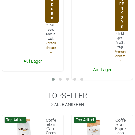
RE
K
N
O
K
R
O
B
R
*
inkl.
B
ges.
*
inkl.
MwSt.
ges.
zzgl.
MwSt.
Versan
zzgl.
dkoste
Versan
n
dkoste
n
Auf Lager
Auf Lager
TOPSELLER
ALLE ANSEHEN
Top-Artikel
Top-Artikel
Coffe
Coffe
efair
efair
Cafe
Espre
Crem
sso