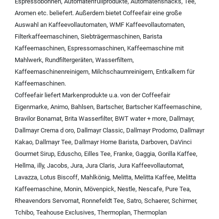
Espressobohnen
,
Automatenfüllprodukte
,
Automatensnacks
,
Tee
,
Aromen
etc. beliefert. Außerdem bietet Coffeefair eine große
Auswahl an
Kaffeevollautomaten
,
WMF Kaffeevollautomaten
,
Filterkaffeemaschinen
,
Siebträgermaschinen
,
Barista
Kaffeemaschinen
,
Espressomaschinen
,
Kaffeemaschine mit
Mahlwerk
,
Rundfiltergeräten
,
Wasserfiltern
,
Kaffeemaschinenreinigern
,
Milchschaumreinigern
,
Entkalkern für
Kaffeemaschinen
.
Coffeefair liefert Markenprodukte u.a. von der
Coffeefair
Eigenmarke
,
Animo
,
Bahlsen
,
Bartscher
,
Bartscher Kaffeemaschine
,
Bravilor Bonamat
,
Brita Wasserfilter
,
BWT water + more
,
Dallmayr
,
Dallmayr Crema d oro
,
Dallmayr Classic
,
Dallmayr Prodomo
,
Dallmayr
Kakao
,
Dallmayr Tee
,
Dallmayr Home Barista
,
Darboven
,
DaVinci
Gourmet Sirup
,
Eduscho
,
Eilles Tee
,
Franke
,
Gaggia
,
Gorilla Kaffee
,
Hellma
,
illy
,
Jacobs
,
Jura
,
Jura Claris
,
Jura Kaffeevollautomat
,
Lavazza
,
Lotus Biscoff
,
Mahlkönig
,
Melitta
,
Melitta Kaffee
,
Melitta
Kaffeemaschine
,
Monin
,
Mövenpick
,
Nestle
,
Nescafe
,
Pure Tea
,
Rheavendors Servomat
,
Ronnefeldt Tee
,
Satro
,
Schaerer
,
Schirmer
,
Tchibo
,
Teahouse Exclusives
,
Thermoplan
,
Thermoplan