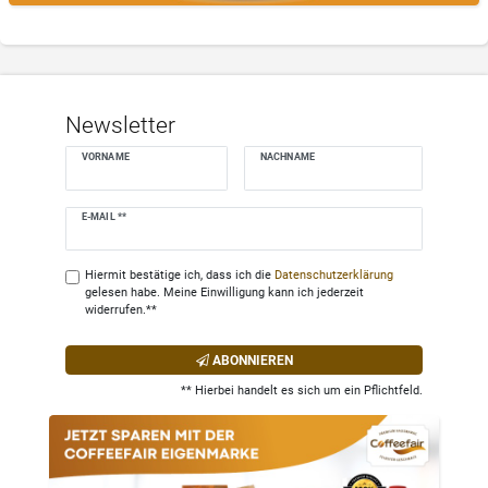
Newsletter
VORNAME
NACHNAME
Newsletter
E-MAIL **
Honig
Hiermit bestätige ich, dass ich die
Daten­schutz­erklärung
gelesen habe. Meine Einwilligung kann ich jederzeit
widerrufen.**
ABONNIEREN
** Hierbei handelt es sich um ein Pflichtfeld.