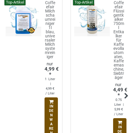
Top-Artikel
Top-Artikel
Coffe
Coffe
efair
efair
Milch
Flüssi
scha
gentk
umrei
alker
niger
750m
1l
l
blau,
Entka
unive
lker
rsaler
für
Milch
Kaffe
syste
evolla
mrein
utom
iger
aten,
Kaffe
emas
4,99 €
chine,
Siebtr
*
äger
1
Liter
|
4,99 €
4,49 €
/ Liter
*
0.75
Liter
|
IN
5,99 €
DE
/ Liter
N
W
A
IN
RE
DE
N