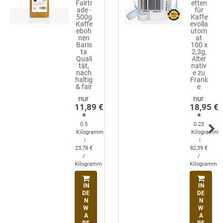
Fairtr
etten
ade -
für
500g
Kaffe
Kaffe
evolla
eboh
utom
nen
at
Baris
100 x
ta
2,3g,
Quali
Alter
tät,
nativ
nach
e zu
haltig
Frank
& fair
e
11,89 €
18,95 €
*
*
0.5
0.23
Kilogramm
Kilogramm
|
|
23,78 €
82,39 €
/
/
Kilogramm
Kilogramm
IN
IN
DE
DE
N
N
W
W
A
A