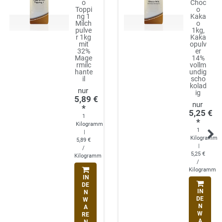
o
Choc
Toppi
o
ng 1
Kaka
Milch
o
pulve
1kg,
r 1kg
Kaka
mit
opulv
32%
er
Mage
14%
rmilc
vollm
hante
undig
il
scho
kolad
ig
5,89 €
*
5,25 €
1
*
Kilogramm
1
|
Kilogramm
5,89 €
|
/
5,25 €
Kilogramm
/
Kilogramm
IN
DE
IN
N
DE
W
N
A
W
RE
A
N