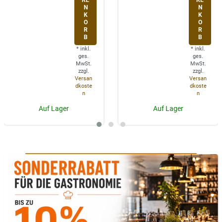
RE
RE
N
N
K
K
O
O
R
R
B
B
*
inkl.
*
inkl.
ges.
ges.
MwSt.
MwSt.
zzgl.
zzgl.
Versan
Versan
dkoste
dkoste
n
n
Auf Lager
Auf Lager