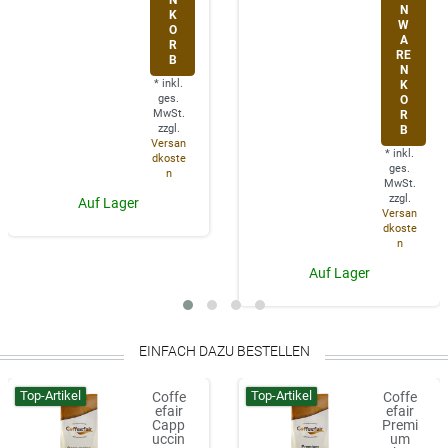
N
K
W
O
A
R
RE
B
N
*
inkl.
K
ges.
O
MwSt.
R
zzgl.
B
Versan
*
inkl.
dkoste
ges.
n
MwSt.
zzgl.
Auf Lager
Versan
dkoste
n
Auf Lager
EINFACH DAZU BESTELLEN
Top-Artikel
Top-Artikel
Coffe
Coffe
efair
efair
Capp
Premi
uccin
um