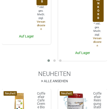
B
N
K
*
inkl.
O
ges.
R
MwSt.
B
zzgl.
Versan
*
inkl.
dkoste
ges.
n
MwSt.
zzgl.
Auf Lager
Versan
dkoste
n
Auf Lager
NEUHEITEN
ALLE ANSEHEN
Neuheit
Neuheit
Coffe
Coffe
efair
efair
Cafe
Reini
Crem
gung
e Bio
stabl