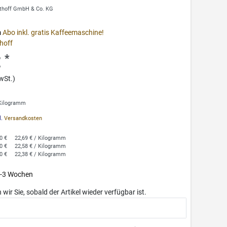
thoff GmbH & Co. KG
m
Abo inkl. gratis Kaffeemaschine!
hoff
*
€
wSt.)
 Kilogramm
l.
Versandkosten
0 €
22,69 € / Kilogramm
0 €
22,58 € / Kilogramm
0 €
22,38 € / Kilogramm
 1-3 Wochen
wir Sie, sobald der Artikel wieder verfügbar ist.