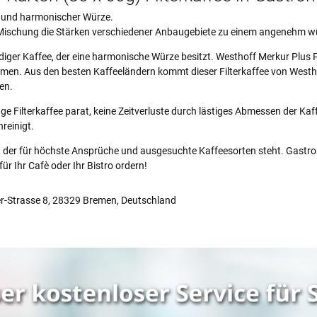
r und harmonischer Würze.
e Mischung die Stärken verschiedener Anbaugebiete zu einem angenehm 
undiger Kaffee, der eine harmonische Würze besitzt. Westhoff Merkur Plus 
ammen. Aus den besten Kaffeeländern kommt dieser Filterkaffee von Westh
en.
e Filterkaffee parat, keine Zeitverluste durch lästiges Abmessen der Ka
reinigt.
ff, der für höchste Ansprüche und ausgesuchte Kaffeesorten steht. Gastr
für Ihr Cafè oder Ihr Bistro ordern!
-Strasse 8, 28329 Bremen, Deutschland