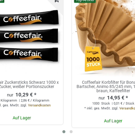
air Zuckersticks Schwarz 1000 x
Coffeefair Korbfilter für Bo
Zucker, weißer Portionszucker
Bartscher, Animo 85/245 mm, 
braun, Kaffeefilter
10,29 € *
14,95 € *
Kilogramm
| 2,86 € / Kilogramm
1000
Stück
| 0,01 € / Stück
l. ges. MwSt.
zzgl.
Versandkosten
*
inkl. ges. MwSt.
zzgl.
Versandk
Auf Lager
Auf Lager