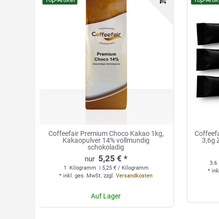
Coffeefair Premium Choco Kakao 1kg,
Coffeef
Kakaopulver 14% vollmundig
3,6g 
schokoladig
5,25 € *
3.6
1
Kilogramm
| 5,25 € / Kilogramm
*
ink
*
inkl. ges. MwSt.
zzgl.
Versandkosten
Auf Lager