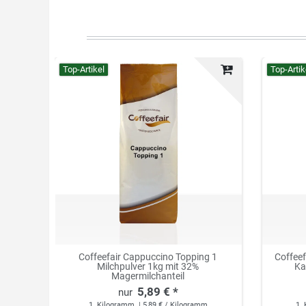
Top-Artikel
Top-Artik
Coffeefair Cappuccino Topping 1
Coffee
Milchpulver 1kg mit 32%
Ka
Magermilchanteil
5,89 € *
1
Kilogramm
| 5,89 € / Kilogramm
1