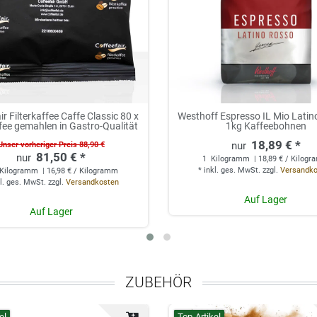
ir Filterkaffee Caffe Classic 80 x
Westhoff Espresso IL Mio Latin
fee gemahlen in Gastro-Qualität
1kg Kaffeebohnen
18,89 € *
Unser vorheriger Preis 88,90 €
81,50 € *
1
Kilogramm
| 18,89 € / Kilog
*
inkl. ges. MwSt.
zzgl.
Versandk
Kilogramm
| 16,98 € / Kilogramm
l. ges. MwSt.
zzgl.
Versandkosten
Auf Lager
Auf Lager
ZUBEHÖR
el
Top-Artikel