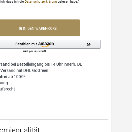
*
ich, dass ich die
Daten­schutz­erklärung
gelesen habe.
IN DEN WARENKORB
sand bei Bestelleingang bis 14 Uhr innerh. DE
r Versand mit DHL GoGreen
frei
ab 100€*
nung
ufsrecht
nomiequalität