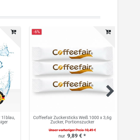
-6%
Neuhei
1l blau,
Coffeefair Zuckersticks Weiß 1000 x 3,6g
Cof
niger
Zucker, Portionszucker
Unser vorheriger Preis 10,49 €
9,89 € *
0.