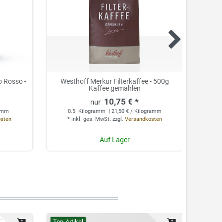
o Rosso -
Westhoff Merkur Filterkaffee - 500g
Kaffee gemahlen
Aro
10,75 € *
ramm
0.5
Kilogramm
| 21,50 € / Kilogramm
osten
*
inkl. ges. MwSt.
zzgl.
Versandkosten
*
Auf Lager
Top-Artikel
Top-Ar