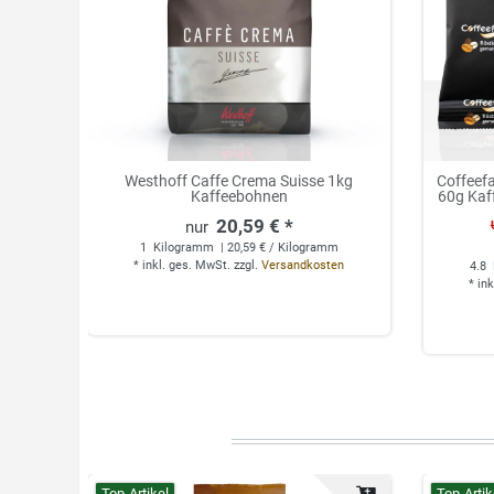
Westhoff Caffe Crema Suisse 1kg
Coffeefa
Kaffeebohnen
60g Kaf
20,59 € *
1
Kilogramm
| 20,59 € / Kilogramm
*
inkl. ges. MwSt.
zzgl.
Versandkosten
4.8
*
ink
Top-Artikel
Top-Artik