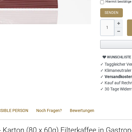
Hiermit bestätige 
SENDEN
WUNSCHLISTE
✓ Taggleicher Ver
✓ Klimaneutrale
✓
Versandkosten
✓ Kauf auf Rech
✓ 30 Tage Widerr
SIBLE PERSON
Noch Fragen?
Bewertungen
Karton (80 x 60g) Filterkaffee in Gastro