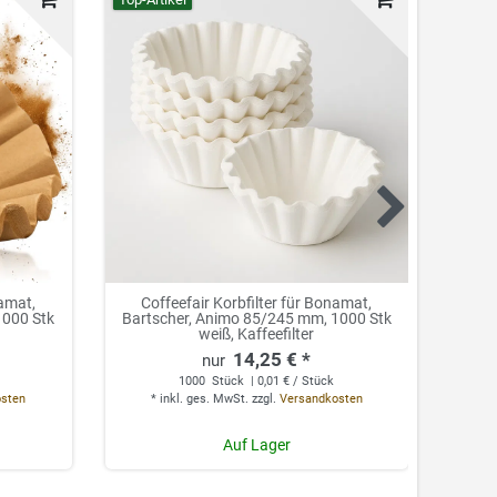
namat,
Coffeefair Korbfilter für Bonamat,
Coffe
1000 Stk
Bartscher, Animo 85/245 mm, 1000 Stk
weiß, Kaffeefilter
14,25 € *
1000
Stück
| 0,01 € / Stück
*
osten
*
inkl. ges. MwSt.
zzgl.
Versandkosten
Auf Lager