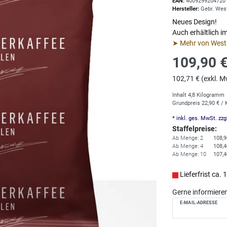
EAN:
4009299204720
Hersteller:
Gebr. Wes
Neues Design!
Auch erhältlich i
➤ Mehr von West
109,90 
102,71 € (exkl. M
Inhalt
4,8
Kilogramm
Grundpreis
22,90 € /
* inkl. ges. MwSt. zzg
Staffelpreise:
Ab Menge: 2
108,9
Ab Menge: 4
108,4
Ab Menge: 10
107,4
Lieferfrist ca.
Gerne informieren 
E-MAIL-ADRESSE