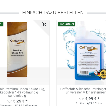
EINFACH DAZU BESTELLEN
el
Top-Artikel
fair Premium Choco Kakao 1kg,
Coffeefair Milchschaumreiniger 
kaopulver 14% vollmundig
universaler Milchsystemrei
schokoladig
4,99 € *
5,25 € *
1
Liter
| 4,99 € / Liter
Kilogramm
| 5,25 € / Kilogramm