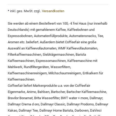
*
inkl. ges. MwSt. zzgl.
.
Versandkosten
Sie werden ab einem Bestellwert von 100,- € frei Haus (nur innerhalb
Deutschlands) mit
gemahlenem Kaffee
,
Kaffeebohnen und
Espressobohnen
,
Automatenfüllprodukte
,
Automatensnacks
,
Tee
,
Aromen
etc. beliefert. Außerdem bietet Coffeefair eine große
Auswahl an
Kaffeevollautomaten
,
WMF Kaffeevollautomaten
,
Filterkaffeemaschinen
,
Siebträgermaschinen
,
Barista
Kaffeemaschinen
,
Espressomaschinen
,
Kaffeemaschine mit
Mahlwerk
,
Rundfiltergeräten
,
Wasserfiltern
,
Kaffeemaschinenreinigern
,
Milchschaumreinigern
,
Entkalkern für
Kaffeemaschinen
.
Coffeefair liefert Markenprodukte u.a. von der
Coffeefair
Eigenmarke
,
Animo
,
Bahlsen
,
Bartscher
,
Bartscher Kaffeemaschine
,
Bravilor Bonamat
,
Brita Wasserfilter
,
BWT water + more
,
Dallmayr
,
Dallmayr Crema d oro
,
Dallmayr Classic
,
Dallmayr Prodomo
,
Dallmayr
Kakao
,
Dallmayr Tee
,
Dallmayr Home Barista
,
Darboven
,
DaVinci