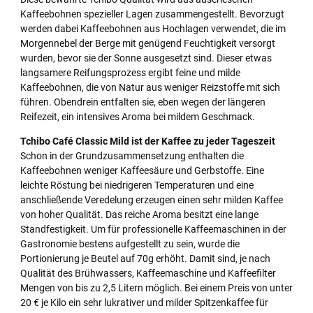
Kaffeebohnen spezieller Lagen zusammengestellt. Bevorzugt
werden dabei Kaffeebohnen aus Hochlagen verwendet, die im
Morgennebel der Berge mit genügend Feuchtigkeit versorgt
wurden, bevor sie der Sonne ausgesetzt sind. Dieser etwas
langsamere Reifungsprozess ergibt feine und milde
Kaffeebohnen, die von Natur aus weniger Reizstoffe mit sich
führen. Obendrein entfalten sie, eben wegen der längeren
Reifezeit, ein intensives Aroma bei mildem Geschmack.
Tchibo Café Classic Mild ist der Kaffee zu jeder Tageszeit
Schon in der Grundzusammensetzung enthalten die
Kaffeebohnen weniger Kaffeesäure und Gerbstoffe. Eine
leichte Röstung bei niedrigeren Temperaturen und eine
anschließende Veredelung erzeugen einen sehr milden Kaffee
von hoher Qualität. Das reiche Aroma besitzt eine lange
Standfestigkeit. Um für professionelle Kaffeemaschinen in der
Gastronomie bestens aufgestellt zu sein, wurde die
Portionierung je Beutel auf 70g erhöht. Damit sind, je nach
Qualität des Brühwassers, Kaffeemaschine und Kaffeefilter
Mengen von bis zu 2,5 Litern möglich. Bei einem Preis von unter
20 € je Kilo ein sehr lukrativer und milder Spitzenkaffee für