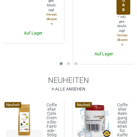
O
ges.
R
MwSt.
B
zzgl.
Versan
*
inkl.
dkoste
ges.
n
MwSt.
zzgl.
Auf Lager
Versan
dkoste
n
Auf Lager
NEUHEITEN
ALLE ANSEHEN
Neuheit
Neuheit
Coffe
Coffe
efair
efair
Cafe
Reini
Crem
gung
e Bio
stabl
Fairtr
etten
ade -
für
500g
Kaffe