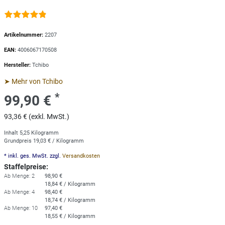
Artikelnummer:
2207
EAN:
4006067170508
Hersteller:
Tchibo
➤ Mehr von Tchibo
*
99,90 €
93,36 € (exkl. MwSt.)
Inhalt
5,25
Kilogramm
Grundpreis
19,03 € / Kilogramm
* inkl. ges. MwSt. zzgl.
Versandkosten
Staffelpreise:
Ab Menge: 2
98,90 €
18,84 € / Kilogramm
Ab Menge: 4
98,40 €
18,74 € / Kilogramm
Ab Menge: 10
97,40 €
18,55 € / Kilogramm