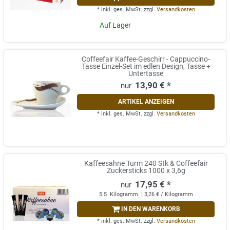
*
inkl. ges. MwSt.
zzgl.
Versandkosten
Auf Lager
Coffeefair Kaffee-Geschirr - Cappuccino-
Tasse Einzel-Set im edlen Design, Tasse +
Untertasse
13,90 € *
ARTIKEL ANZEIGEN
*
inkl. ges. MwSt.
zzgl.
Versandkosten
Kaffeesahne Turm 240 Stk & Coffeefair
Zuckersticks 1000 x 3,6g
17,95 € *
5.5
Kilogramm
| 3,26 € / Kilogramm
IN DEN WARENKORB
*
inkl. ges. MwSt.
zzgl.
Versandkosten