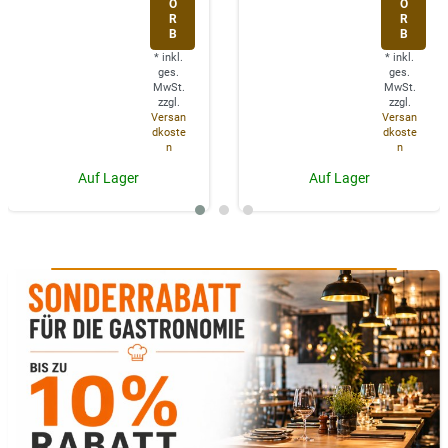
O
O
R
R
B
B
*
inkl.
*
inkl.
ges.
ges.
MwSt.
MwSt.
zzgl.
zzgl.
Versan
Versan
dkoste
dkoste
n
n
Auf Lager
Auf Lager