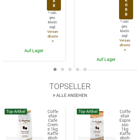
K
R
O
B
R
*
inkl.
B
ges.
*
inkl.
MwSt.
ges.
zzgl.
MwSt.
Versan
zzgl.
dkoste
Versan
n
dkoste
n
Auf Lager
Auf Lager
TOPSELLER
ALLE ANSEHEN
Top-Artikel
Top-Artikel
Coffe
Coffe
efair
efair
Cafe
Espre
Crem
sso
e 1kg
1kg
Kaffe
Kaffe
eboh
eboh