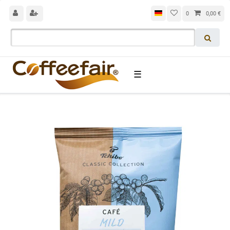
0
0,00 €
☰