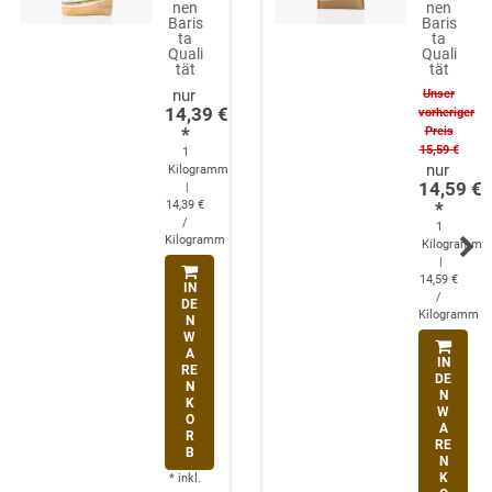
nen
nen
Baris
Baris
ta
ta
Quali
Quali
tät
tät
Unser
14,39 €
vorheriger
*
Preis
15,59 €
1
Kilogramm
14,59 €
|
14,39 €
*
/
1
Kilogramm
Kilogramm
|
14,59 €
IN
/
DE
Kilogramm
N
W
A
IN
RE
DE
N
N
K
W
O
A
R
RE
B
N
K
*
inkl.