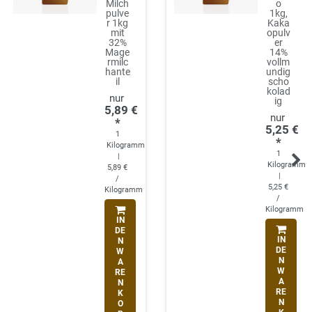
Milch
o
pulve
1kg,
r 1kg
Kaka
mit
opulv
32%
er
Mage
14%
rmilc
vollm
hante
undig
il
scho
kolad
ig
5,89 €
*
5,25 €
1
*
Kilogramm
1
|
Kilogramm
5,89 €
|
/
5,25 €
Kilogramm
/
Kilogramm
IN
DE
IN
N
DE
W
N
A
W
RE
A
N
RE
K
N
O