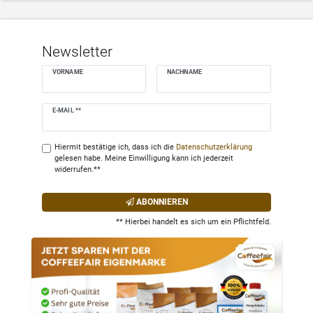
Newsletter
VORNAME
NACHNAME
Newsletter
E-MAIL **
Honig
Hiermit bestätige ich, dass ich die
Daten­schutz­erklärung
gelesen habe. Meine Einwilligung kann ich jederzeit
widerrufen.**
ABONNIEREN
** Hierbei handelt es sich um ein Pflichtfeld.