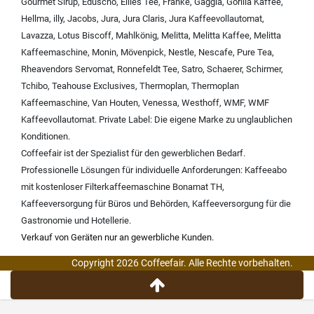
Gourmet Sirup
,
Eduscho
,
Eilles Tee
,
Franke
,
Gaggia
,
Gorilla Kaffee
,
Hellma
,
illy
,
Jacobs
,
Jura
,
Jura Claris
,
Jura Kaffeevollautomat
,
Lavazza
,
Lotus Biscoff
,
Mahlkönig
,
Melitta
,
Melitta Kaffee
,
Melitta
Kaffeemaschine
,
Monin
,
Mövenpick
,
Nestle
,
Nescafe
,
Pure Tea
,
Rheavendors Servomat
,
Ronnefeldt Tee
,
Satro
,
Schaerer
,
Schirmer
,
Tchibo
,
Teahouse Exclusives
,
Thermoplan
,
Thermoplan
Kaffeemaschine
,
Van Houten
,
Venessa
,
Westhoff
,
WMF
,
WMF
Kaffeevollautomat
.
Private Label:
Die eigene Marke zu unglaublichen
Konditionen.
Coffeefair ist der Spezialist für den gewerblichen Bedarf.
Professionelle Lösungen für individuelle Anforderungen:
Kaffeeabo
mit kostenloser Filterkaffeemaschine Bonamat TH
,
Kaffeeversorgung für Büros und Behörden
,
Kaffeeversorgung für die
Gastronomie und Hotellerie
.
Verkauf von Geräten nur an gewerbliche Kunden.
Copyright 2026 Coffeefair. Alle Rechte vorbehalten.