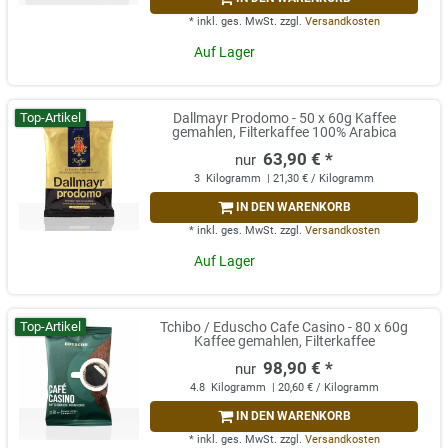
*
inkl. ges. MwSt.
zzgl.
Versandkosten
Auf Lager
Top-Artikel
Dallmayr Prodomo - 50 x 60g Kaffee
gemahlen, Filterkaffee 100% Arabica
63,90 € *
3
Kilogramm
| 21,30 € / Kilogramm
IN DEN WARENKORB
*
inkl. ges. MwSt.
zzgl.
Versandkosten
Auf Lager
Top-Artikel
Tchibo / Eduscho Cafe Casino - 80 x 60g
Kaffee gemahlen, Filterkaffee
98,90 € *
4.8
Kilogramm
| 20,60 € / Kilogramm
IN DEN WARENKORB
*
inkl. ges. MwSt.
zzgl.
Versandkosten