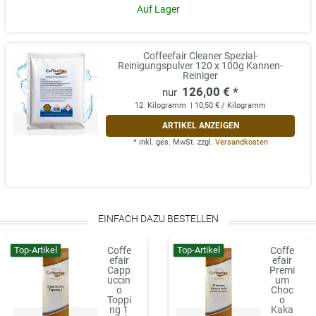
Auf Lager
Coffeefair Cleaner Spezial-
Reinigungspulver 120 x 100g Kannen-
Reiniger
126,00 € *
12
Kilogramm
| 10,50 € / Kilogramm
ARTIKEL ANZEIGEN
*
inkl. ges. MwSt.
zzgl.
Versandkosten
EINFACH DAZU BESTELLEN
Top-Artikel
Top-Artikel
Coffe
Coffe
efair
efair
Capp
Premi
uccin
um
o
Choc
Toppi
o
ng 1
Kaka