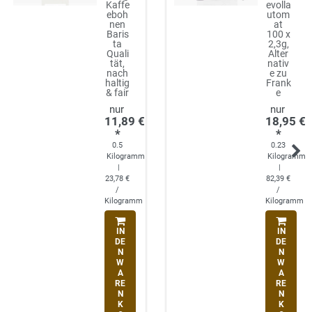
Kaffe
evolla
eboh
utom
nen
at
Baris
100 x
ta
2,3g,
Quali
Alter
tät,
nativ
nach
e zu
haltig
Frank
& fair
e
11,89 €
18,95 €
*
*
0.5
0.23
Kilogramm
Kilogramm
|
|
23,78 €
82,39 €
/
/
Kilogramm
Kilogramm
IN
IN
DE
DE
N
N
W
W
A
A
RE
RE
N
N
K
K