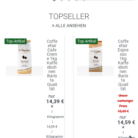
TOPSELLER
ALLE ANSEHEN
Top-Artikel
Top-Artikel
Coffe
Coffe
efair
efair
Cafe
Espre
Crem
sso
e 1kg
1kg
Kaffe
Kaffe
eboh
eboh
nen
nen
Baris
Baris
ta
ta
Quali
Quali
tät
tät
Unser
14,39 €
vorheriger
*
Preis
15,59 €
1
Kilogramm
14,59 €
|
14,39 €
*
/
1
Kilogramm
Kilogramm