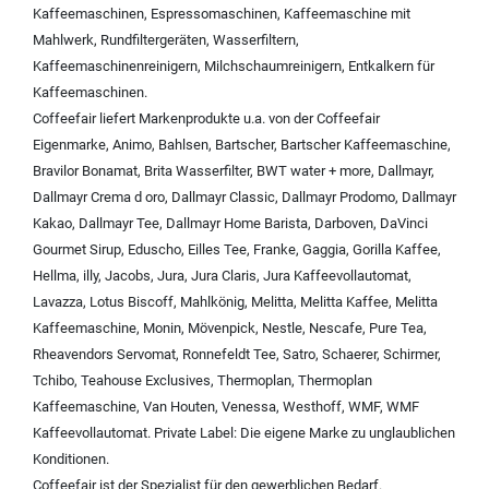
Kaffeemaschinen
,
Espressomaschinen
,
Kaffeemaschine mit
Mahlwerk
,
Rundfiltergeräten
,
Wasserfiltern
,
Kaffeemaschinenreinigern
,
Milchschaumreinigern
,
Entkalkern für
Kaffeemaschinen
.
Coffeefair liefert Markenprodukte u.a. von der
Coffeefair
Eigenmarke
,
Animo
,
Bahlsen
,
Bartscher
,
Bartscher Kaffeemaschine
,
Bravilor Bonamat
,
Brita Wasserfilter
,
BWT water + more
,
Dallmayr
,
Dallmayr Crema d oro
,
Dallmayr Classic
,
Dallmayr Prodomo
,
Dallmayr
Kakao
,
Dallmayr Tee
,
Dallmayr Home Barista
,
Darboven
,
DaVinci
Gourmet Sirup
,
Eduscho
,
Eilles Tee
,
Franke
,
Gaggia
,
Gorilla Kaffee
,
Hellma
,
illy
,
Jacobs
,
Jura
,
Jura Claris
,
Jura Kaffeevollautomat
,
Lavazza
,
Lotus Biscoff
,
Mahlkönig
,
Melitta
,
Melitta Kaffee
,
Melitta
Kaffeemaschine
,
Monin
,
Mövenpick
,
Nestle
,
Nescafe
,
Pure Tea
,
Rheavendors Servomat
,
Ronnefeldt Tee
,
Satro
,
Schaerer
,
Schirmer
,
Tchibo
,
Teahouse Exclusives
,
Thermoplan
,
Thermoplan
Kaffeemaschine
,
Van Houten
,
Venessa
,
Westhoff
,
WMF
,
WMF
Kaffeevollautomat
.
Private Label:
Die eigene Marke zu unglaublichen
Konditionen.
Coffeefair ist der Spezialist für den gewerblichen Bedarf.