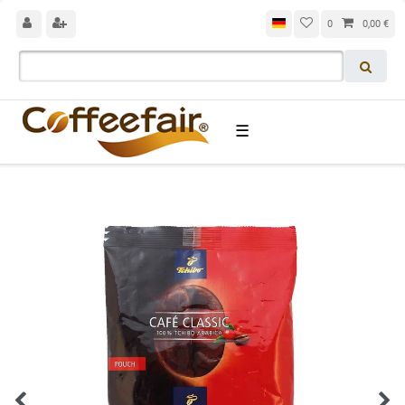
0
0,00 €
☰