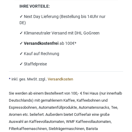
IHRE VORTEILE:
✓
Next Day Lieferung (Bestellung bis 14Uhr nur
DE)
✓
Klimaneutraler Versand mit DHL GoGreen
✓
Versandkostenfrei
ab 100€*
✓
Kauf auf Rechnung
✓
Staffelpreise
*
inkl. ges. MwSt. zzgl.
.
Versandkosten
Sie werden ab einem Bestellwert von 100,- € frei Haus (nur innerhalb
Deutschlands) mit
gemahlenem Kaffee
,
Kaffeebohnen und
Espressobohnen
,
Automatenfüllprodukte
,
Automatensnacks
,
Tee
,
Aromen
etc. beliefert. Außerdem bietet Coffeefair eine große
Auswahl an
Kaffeevollautomaten
,
WMF Kaffeevollautomaten
,
Filterkaffeemaschinen
,
Siebträgermaschinen
,
Barista