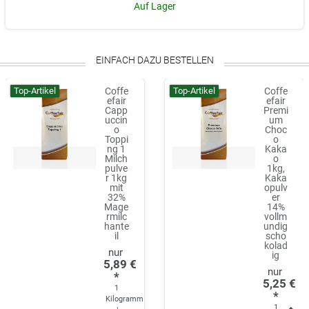
Auf Lager
EINFACH DAZU BESTELLEN
Top-Artikel
Top-Artikel
Coffe
Coffe
efair
efair
Capp
Premi
uccin
um
o
Choc
Toppi
o
ng 1
Kaka
Milch
o
pulve
1kg,
r 1kg
Kaka
mit
opulv
32%
er
Mage
14%
rmilc
vollm
hante
undig
il
scho
kolad
ig
5,89 €
*
5,25 €
1
*
Kilogramm
1