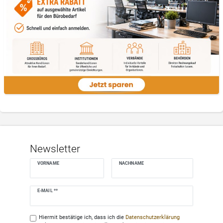
Newsletter
VORNAME
NACHNAME
Newsletter
E-MAIL **
Honig
Hiermit bestätige ich, dass ich die
Daten­schutz­erklärung