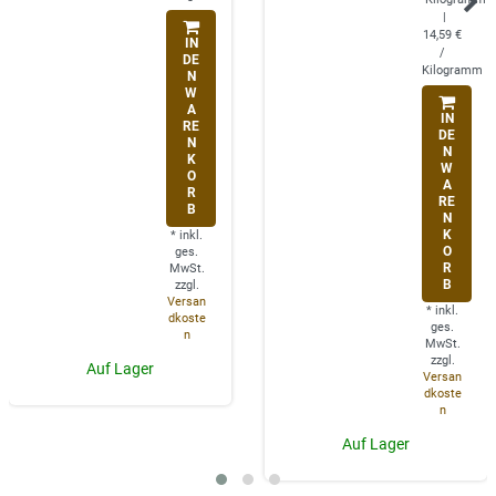
|
14,59 €
IN
/
DE
Kilogramm
N
W
A
IN
RE
DE
N
N
K
W
O
A
R
RE
B
N
K
*
inkl.
O
ges.
R
MwSt.
B
zzgl.
Versan
*
inkl.
dkoste
ges.
n
MwSt.
zzgl.
Auf Lager
Versan
dkoste
n
Auf Lager