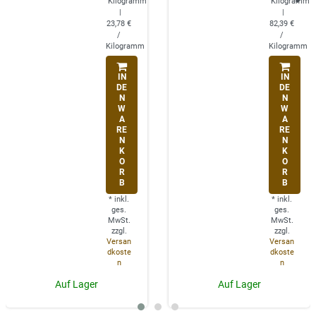
Kilogramm
Kilogramm
|
|
23,78 €
82,39 €
/
/
Kilogramm
Kilogramm
IN
IN
DE
DE
N
N
W
W
A
A
RE
RE
N
N
K
K
O
O
R
R
B
B
*
inkl.
*
inkl.
ges.
ges.
MwSt.
MwSt.
zzgl.
zzgl.
Versan
Versan
dkoste
dkoste
n
n
Auf Lager
Auf Lager