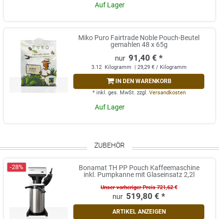
Auf Lager
Miko Puro Fairtrade Noble Pouch-Beutel
gemahlen 48 x 65g
91,40 € *
3.12
Kilogramm
| 29,29 € / Kilogramm
IN DEN WARENKORB
*
inkl. ges. MwSt.
zzgl.
Versandkosten
Auf Lager
ZUBEHÖR
-28%
Bonamat TH PP Pouch Kaffeemaschine
inkl. Pumpkanne mit Glaseinsatz 2,2l
Unser vorheriger Preis 721,62 €
519,80 € *
ARTIKEL ANZEIGEN