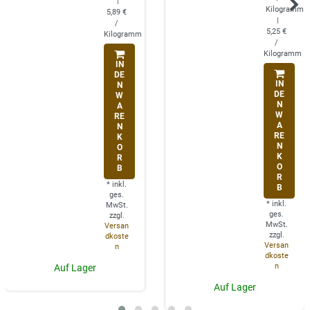
|
Kilogramm
5,89 €
|
/
5,25 €
Kilogramm
/
Kilogramm
IN
DE
IN
N
DE
W
N
A
W
RE
A
N
RE
K
N
O
K
R
O
B
R
*
inkl.
B
ges.
*
inkl.
MwSt.
ges.
zzgl.
MwSt.
Versan
zzgl.
dkoste
Versan
n
dkoste
n
Auf Lager
Auf Lager