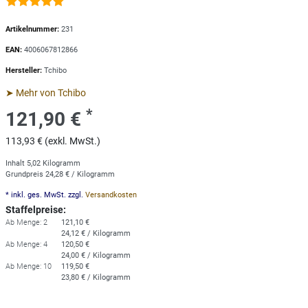
Artikelnummer:
231
EAN:
4006067812866
Hersteller:
Tchibo
➤ Mehr von Tchibo
*
121,90 €
113,93 € (exkl. MwSt.)
Inhalt
5,02
Kilogramm
Grundpreis
24,28 € / Kilogramm
* inkl. ges. MwSt. zzgl.
Versandkosten
Staffelpreise:
Ab Menge: 2
121,10 €
24,12 € / Kilogramm
Ab Menge: 4
120,50 €
24,00 € / Kilogramm
Ab Menge: 10
119,50 €
23,80 € / Kilogramm