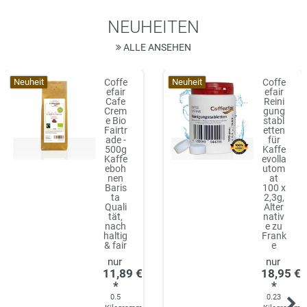
NEUHEITEN
ALLE ANSEHEN
Neuheit
Neuheit
Coffe
Coffe
efair
efair
Cafe
Reini
Crem
gung
e Bio
stabl
Fairtr
etten
ade -
für
500g
Kaffe
Kaffe
evolla
eboh
utom
nen
at
Baris
100 x
ta
2,3g,
Quali
Alter
tät,
nativ
nach
e zu
haltig
Frank
& fair
e
11,89 €
18,95 €
*
*
0.5
0.23