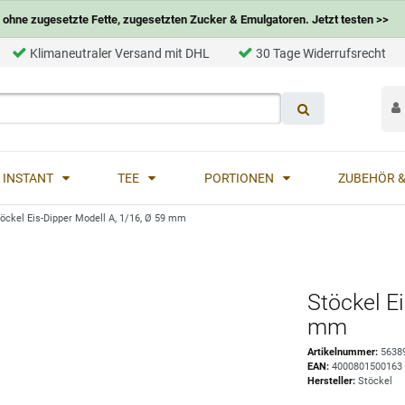
ohne zugesetzte Fette, zugesetzten Zucker & Emulgatoren. Jetzt testen >>
Klimaneutraler Versand mit DHL
30 Tage Widerrufsrecht
INSTANT
TEE
PORTIONEN
ZUBEHÖR &
öckel Eis-Dipper Modell A, 1/16, Ø 59 mm
Stöckel E
mm
Artikelnummer:
5638
EAN:
4000801500163
Hersteller:
Stöckel