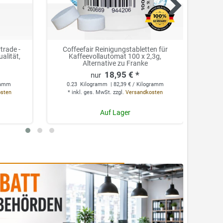
trade -
ing 1
Coffeefair Premium Choco Kakao 1kg,
Coffeefair Reinigungstabletten für
Coffe
Coff
alität,
%
Kaffeevollautomat 100 x 2,3g,
Kakaopulver 14% vollmundig
u
a
Alternative zu Franke
schokoladig
18,95 € *
5,25 € *
0
amm
gramm
0.23
1
Kilogramm
Kilogramm
| 5,25 € / Kilogramm
| 82,39 € / Kilogramm
*
*
osten
osten
*
*
inkl. ges. MwSt.
inkl. ges. MwSt.
zzgl.
zzgl.
Versandkosten
Versandkosten
Auf Lager
Auf Lager