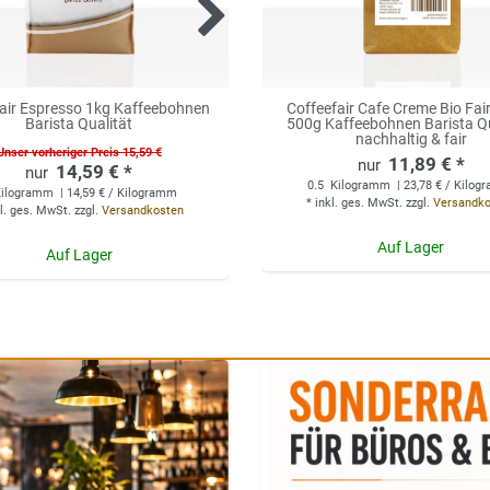
air Espresso 1kg Kaffeebohnen
Coffeefair Cafe Creme Bio Fair
Coffeefair Cappuccino Topp
Barista Qualität
500g Kaffeebohnen Barista Qu
Milchpulver 1kg mit 32
Magermilchanteil
nachhaltig & fair
Unser vorheriger Preis 15,59 €
11,89 € *
5,89 € *
14,59 € *
0.5
1
Kilogramm
Kilogramm
| 5,89 € / Kilogr
| 23,78 € / Kilo
ilogramm
| 14,59 € / Kilogramm
*
*
inkl. ges. MwSt.
inkl. ges. MwSt.
zzgl.
zzgl.
Versandk
Versandk
l. ges. MwSt.
zzgl.
Versandkosten
Auf Lager
Auf Lager
Auf Lager