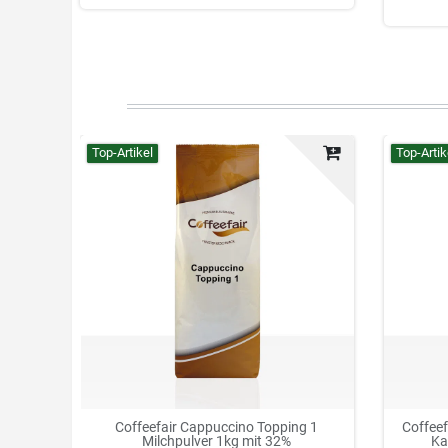
Top-Artikel
Top-Artik
Coffeefair Cappuccino Topping 1
Coffee
Milchpulver 1kg mit 32%
Ka