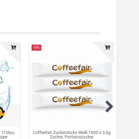
-6%
Neuhei
1l blau,
Coffeefair Zuckersticks Weiß 1000 x 3,6g
Cof
niger
Zucker, Portionszucker