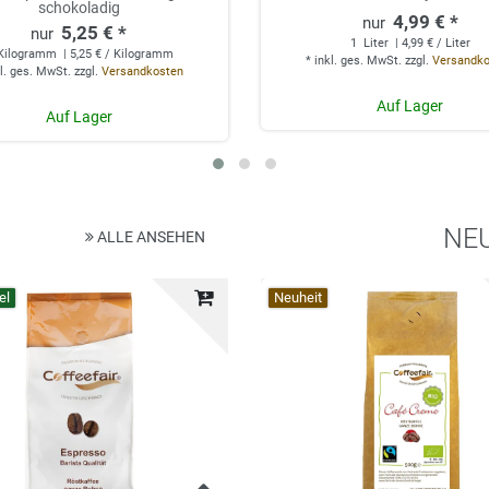
schokoladig
4,99 € *
5,25 € *
1
Liter
| 4,99 € / Liter
Kilogramm
| 5,25 € / Kilogramm
*
inkl. ges. MwSt.
zzgl.
Versandk
l. ges. MwSt.
zzgl.
Versandkosten
Auf Lager
Auf Lager
NE
ALLE ANSEHEN
el
Top-Artikel
Neuheit