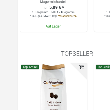
Magermilchanteil
5,89 € *
1
Kilogramm
| 5,89 € / Kilogramm
1
*
inkl. ges. MwSt.
zzgl.
Versandkosten
*
ink
Auf Lager
TOPSELLER
Top-Artikel
Top-Artik