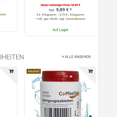
Unser vorheriger Preis 10,49 €
9,89 € *
0.
osten
3.6
Kilogramm
| 2,75 € / Kilogramm
*
*
inkl. ges. MwSt.
zzgl.
Versandkosten
Auf Lager
UHEITEN
ALLE ANSEHEN
Top-Artikel
Neuheit
Top-Ar
Neuhei