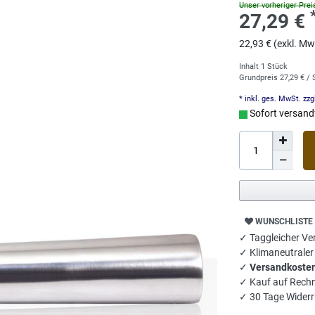
Unser vorheriger Prei
27,29 €
22,93 € (exkl. Mw
Inhalt
1
Stück
Grundpreis
27,29 € /
* inkl. ges. MwSt. zzg
Sofort versandf
WUNSCHLISTE
✓ Taggleicher Ver
✓ Klimaneutrale
✓
Versandkosten
✓ Kauf auf Rech
✓ 30 Tage Widerr