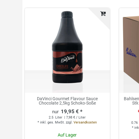
DaVinci Gourmet Flavour Sauce
Bahlsen
Chocolate 2,5kg Schoko-Soße
Stk
19,95 € *
2.5
Liter
| 7,98 € / Liter
*
inkl. ges. MwSt.
zzgl.
Versandkosten
0.76
*
ink
Auf Lager