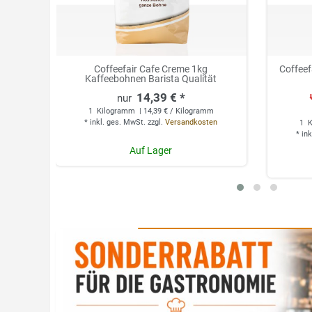
Coffeefair Cafe Creme 1kg
Coffeef
Kaffeebohnen Barista Qualität
14,39 € *
1
Kilogramm
| 14,39 € / Kilogramm
*
inkl. ges. MwSt.
zzgl.
Versandkosten
1
K
*
ink
Auf Lager