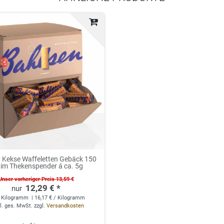
 Kekse Waffeletten Gebäck 150
 im Thekenspender á ca. 5g
Unser vorheriger Preis 13,59 €
12,29 € *
Kilogramm
| 16,17 € / Kilogramm
l. ges. MwSt.
zzgl.
Versandkosten