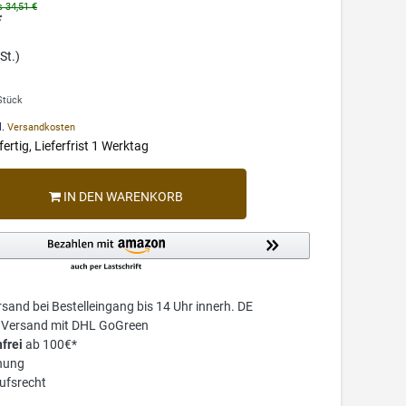
s 34,51 €
*
St.)
 Stück
l.
Versandkosten
ertig, Lieferfrist 1 Werktag
IN DEN WARENKORB
sand bei Bestelleingang bis 14 Uhr innerh. DE
r Versand mit DHL GoGreen
frei
ab 100€*
nung
ufsrecht