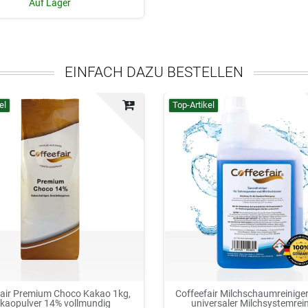
Auf Lager
EINFACH DAZU BESTELLEN
el
Top-Artikel
fair Premium Choco Kakao 1kg,
Coffeefair Milchschaumreiniger 
kaopulver 14% vollmundig
universaler Milchsystemrei