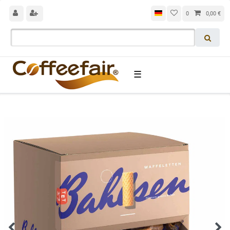
0
0,00 €
☰