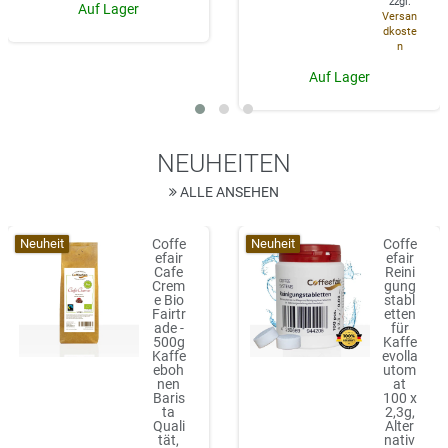
zzgl.
Auf Lager
Versan
dkoste
n
Auf Lager
NEUHEITEN
ALLE ANSEHEN
Neuheit
Neuheit
Coffe
Coffe
efair
efair
Cafe
Reini
Crem
gung
e Bio
stabl
Fairtr
etten
ade -
für
500g
Kaffe
Kaffe
evolla
eboh
utom
nen
at
Baris
100 x
ta
2,3g,
Quali
Alter
tät,
nativ