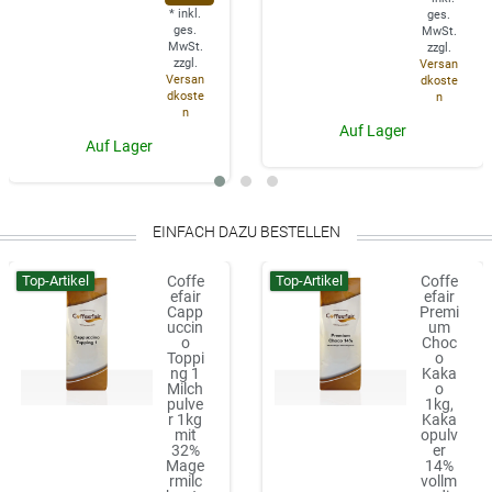
*
inkl.
ges.
ges.
MwSt.
MwSt.
zzgl.
zzgl.
Versan
Versan
dkoste
dkoste
n
n
Auf Lager
Auf Lager
EINFACH DAZU BESTELLEN
Top-Artikel
Top-Artikel
Coffe
Coffe
efair
efair
Capp
Premi
uccin
um
o
Choc
Toppi
o
ng 1
Kaka
Milch
o
pulve
1kg,
r 1kg
Kaka
mit
opulv
32%
er
Mage
14%
rmilc
vollm