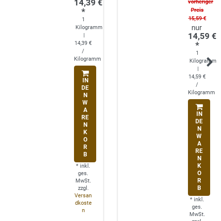
14,39 €
vorheriger
*
Preis
15,59 €
1
Kilogramm
14,59 €
|
14,39 €
*
/
1
Kilogramm
Kilogramm
|
14,59 €
IN
/
DE
Kilogramm
N
W
A
IN
RE
DE
N
N
K
W
O
A
R
RE
B
N
K
*
inkl.
O
ges.
R
MwSt.
B
zzgl.
Versan
*
inkl.
dkoste
ges.
n
MwSt.