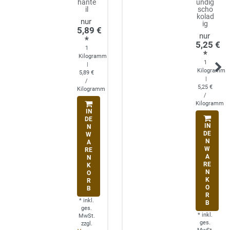
hante
undig
il
scho
kolad
ig
5,89 €
*
5,25 €
1
*
Kilogramm
1
|
Kilogramm
5,89 €
|
/
5,25 €
Kilogramm
/
Kilogramm
IN
DE
IN
N
DE
W
N
A
W
RE
A
N
RE
K
N
O
K
R
O
B
R
*
inkl.
B
ges.
*
inkl.
MwSt.
ges.
zzgl.