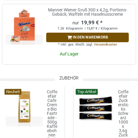
Manner Wiener Gruß 300 x 4,2g, Portions-
Gebäck, Waffeln mit Haselnusscreme
19,99 € *
1.26
Kilogramm
| 15,87 € / Kilogramm
IN DEN WARENKORB
*
inkl. ges. MwSt.
zzgl.
Versandkosten
Auf Lager
ZUBEHÖR
Neuheit
Top-Artikel
Coffe
Coffe
efair
efair
Cafe
Zuck
Crem
erstic
e Bio
ks
Fairtr
Schw
ade -
arz
500g
1000
Kaffe
x
eboh
3,6g
nen
Zuck