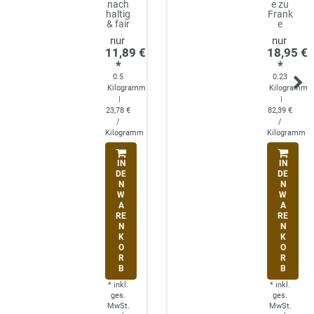
nach
e zu
haltig
Frank
& fair
e
11,89 €
18,95 €
*
*
0.5
0.23
Kilogramm
Kilogramm
|
|
23,78 €
82,39 €
/
/
Kilogramm
Kilogramm
IN
IN
DE
DE
N
N
W
W
A
A
RE
RE
N
N
K
K
O
O
R
R
B
B
*
inkl.
*
inkl.
ges.
ges.
MwSt.
MwSt.