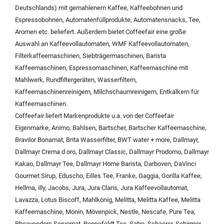
Deutschlands) mit
gemahlenem Kaffee
,
Kaffeebohnen und
Espressobohnen
,
Automatenfüllprodukte
,
Automatensnacks
,
Tee
,
Aromen
etc. beliefert. Außerdem bietet Coffeefair eine große
Auswahl an
Kaffeevollautomaten
,
WMF Kaffeevollautomaten
,
Filterkaffeemaschinen
,
Siebträgermaschinen
,
Barista
Kaffeemaschinen
,
Espressomaschinen
,
Kaffeemaschine mit
Mahlwerk
,
Rundfiltergeräten
,
Wasserfiltern
,
Kaffeemaschinenreinigern
,
Milchschaumreinigern
,
Entkalkern für
Kaffeemaschinen
.
Coffeefair liefert Markenprodukte u.a. von der
Coffeefair
Eigenmarke
,
Animo
,
Bahlsen
,
Bartscher
,
Bartscher Kaffeemaschine
,
Bravilor Bonamat
,
Brita Wasserfilter
,
BWT water + more
,
Dallmayr
,
Dallmayr Crema d oro
,
Dallmayr Classic
,
Dallmayr Prodomo
,
Dallmayr
Kakao
,
Dallmayr Tee
,
Dallmayr Home Barista
,
Darboven
,
DaVinci
Gourmet Sirup
,
Eduscho
,
Eilles Tee
,
Franke
,
Gaggia
,
Gorilla Kaffee
,
Hellma
,
illy
,
Jacobs
,
Jura
,
Jura Claris
,
Jura Kaffeevollautomat
,
Lavazza
,
Lotus Biscoff
,
Mahlkönig
,
Melitta
,
Melitta Kaffee
,
Melitta
Kaffeemaschine
,
Monin
,
Mövenpick
,
Nestle
,
Nescafe
,
Pure Tea
,
Rheavendors Servomat
,
Ronnefeldt Tee
,
Satro
,
Schaerer
,
Schirmer
,