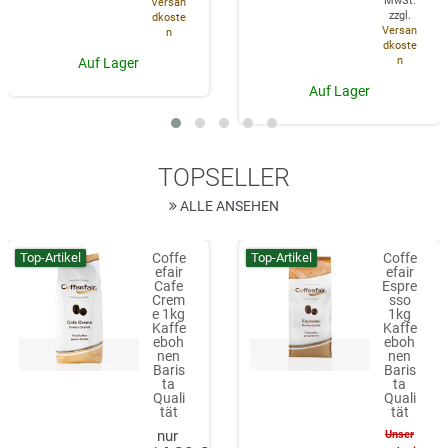
MwSt.
Versan
zzgl.
dkoste
Versan
n
dkoste
n
Auf Lager
Auf Lager
TOPSELLER
ALLE ANSEHEN
Top-Artikel
Top-Artikel
Coffe
Coffe
efair
efair
Cafe
Espre
Crem
sso
e 1kg
1kg
Kaffe
Kaffe
eboh
eboh
nen
nen
Baris
Baris
ta
ta
Quali
Quali
tät
tät
Unser