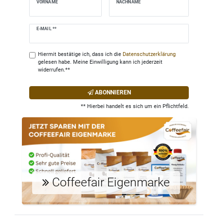
VORNAME
NACHNAME
Newsletter
E-MAIL **
Honig
Hiermit bestätige ich, dass ich die
Daten­schutz­erklärung
gelesen habe. Meine Einwilligung kann ich jederzeit
widerrufen.**
ABONNIEREN
** Hierbei handelt es sich um ein Pflichtfeld.
Coffeefair Eigenmarke