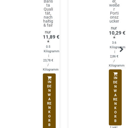
Baris
er,
ta
weiße
Quali
r
tät,
Porti
nach
onsz
haltig
ucker
& fair
10,29 €
11,89 €
*
*
3.6
0.5
Kilogramm
Kilogramm
|
|
2,86 €
23,78 €
/
/
Kilogramm
Kilogramm
IN
IN
DE
DE
N
N
W
W
A
A
RE
RE
N
N
K
K
O
O
R
R
B
B
*
inkl.