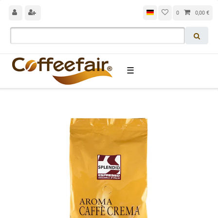
0
0,00 €
☰