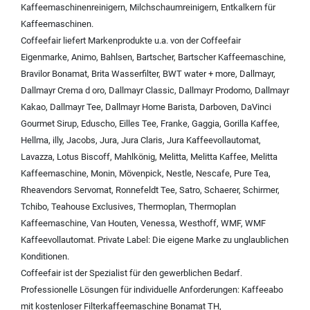
Kaffeemaschinenreinigern
,
Milchschaumreinigern
,
Entkalkern für
Kaffeemaschinen
.
Coffeefair liefert Markenprodukte u.a. von der
Coffeefair
Eigenmarke
,
Animo
,
Bahlsen
,
Bartscher
,
Bartscher Kaffeemaschine
,
Bravilor Bonamat
,
Brita Wasserfilter
,
BWT water + more
,
Dallmayr
,
Dallmayr Crema d oro
,
Dallmayr Classic
,
Dallmayr Prodomo
,
Dallmayr
Kakao
,
Dallmayr Tee
,
Dallmayr Home Barista
,
Darboven
,
DaVinci
Gourmet Sirup
,
Eduscho
,
Eilles Tee
,
Franke
,
Gaggia
,
Gorilla Kaffee
,
Hellma
,
illy
,
Jacobs
,
Jura
,
Jura Claris
,
Jura Kaffeevollautomat
,
Lavazza
,
Lotus Biscoff
,
Mahlkönig
,
Melitta
,
Melitta Kaffee
,
Melitta
Kaffeemaschine
,
Monin
,
Mövenpick
,
Nestle
,
Nescafe
,
Pure Tea
,
Rheavendors Servomat
,
Ronnefeldt Tee
,
Satro
,
Schaerer
,
Schirmer
,
Tchibo
,
Teahouse Exclusives
,
Thermoplan
,
Thermoplan
Kaffeemaschine
,
Van Houten
,
Venessa
,
Westhoff
,
WMF
,
WMF
Kaffeevollautomat
.
Private Label:
Die eigene Marke zu unglaublichen
Konditionen.
Coffeefair ist der Spezialist für den gewerblichen Bedarf.
Professionelle Lösungen für individuelle Anforderungen:
Kaffeeabo
mit kostenloser Filterkaffeemaschine Bonamat TH
,