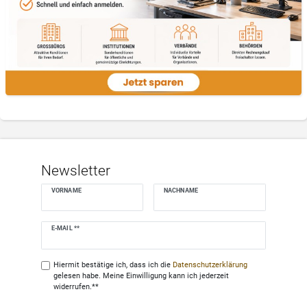
Newsletter
VORNAME
NACHNAME
Newsletter
E-MAIL **
Honig
Hiermit bestätige ich, dass ich die
Daten­schutz­erklärung
gelesen habe. Meine Einwilligung kann ich jederzeit
widerrufen.**