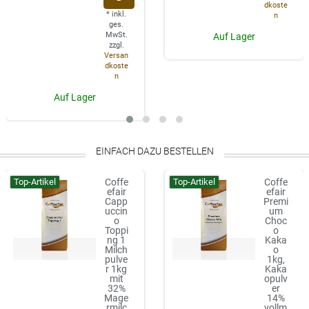
dkoste
*
inkl.
n
ges.
MwSt.
Auf Lager
zzgl.
Versan
dkoste
n
Auf Lager
EINFACH DAZU BESTELLEN
Top-Artikel
Top-Artikel
Coffe
Coffe
efair
efair
Capp
Premi
uccin
um
o
Choc
Toppi
o
ng 1
Kaka
Milch
o
pulve
1kg,
r 1kg
Kaka
mit
opulv
32%
er
Mage
14%
rmilc
vollm