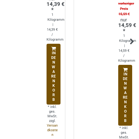
14,39 €
vorheriger
*
Preis
15,59 €
1
Kilogramm
14,59 €
|
14,39 €
*
/
1
Kilogramm
Kilogramm
|
14,59 €
IN
/
DE
Kilogramm
N
W
A
IN
RE
DE
N
N
K
W
O
A
R
RE
B
N
K
*
inkl.
O
ges.
R
MwSt.
B
zzgl.
Versan
*
inkl.
dkoste
ges.
n
MwSt.