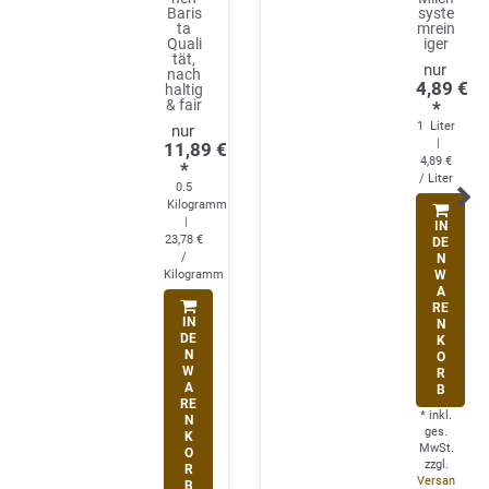
Baris
syste
ta
mrein
Quali
iger
tät,
nach
4,89 €
haltig
& fair
*
1
Liter
|
11,89 €
4,89 €
*
/ Liter
0.5
Kilogramm
|
IN
23,78 €
DE
/
N
Kilogramm
W
A
RE
IN
N
DE
K
N
O
W
R
A
B
RE
*
inkl.
N
ges.
K
MwSt.
O
zzgl.
R
Versan
B