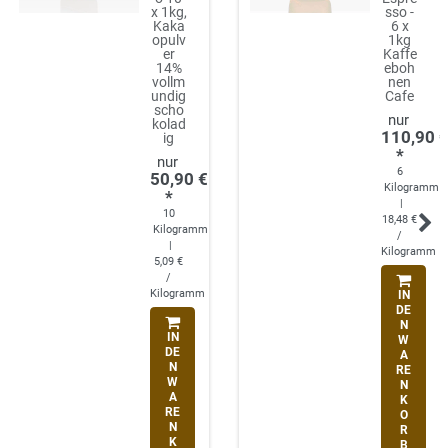
x 1kg,
sso -
Kaka
6 x
opulv
1kg
er
Kaffe
14%
eboh
vollm
nen
undig
Cafe
scho
kolad
110,90 
ig
*
6
50,90 €
Kilogramm
*
|
10
18,48 €
Kilogramm
/
|
Kilogramm
5,09 €
/
Kilogramm
IN
DE
N
IN
W
DE
A
N
RE
W
N
A
K
RE
O
N
R
K
B