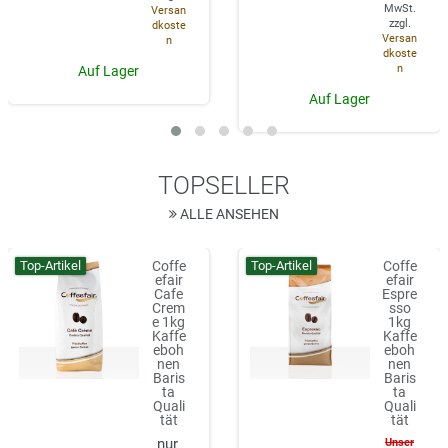
MwSt.
Versan
zzgl.
dkoste
Versan
n
dkoste
n
Auf Lager
Auf Lager
TOPSELLER
ALLE ANSEHEN
Top-Artikel
Top-Artikel
Coffe
Coffe
efair
efair
Cafe
Espre
Crem
sso
e 1kg
1kg
Kaffe
Kaffe
eboh
eboh
nen
nen
Baris
Baris
ta
ta
Quali
Quali
tät
tät
Unser