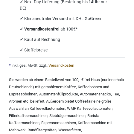
✓
Next Day Lieferung (Bestellung bis 14Uhr nur
DE)
✓
Klimaneutraler Versand mit DHL GoGreen
✓
Versandkostenfrei
ab 100€*
✓
Kauf auf Rechnung
✓
Staffelpreise
*
inkl. ges. MwSt. zzgl.
.
Versandkosten
Sie werden ab einem Bestellwert von 100,- € frei Haus (nur innerhalb
Deutschlands) mit
gemahlenem Kaffee
,
Kaffeebohnen und
Espressobohnen
,
Automatenfüllprodukte
,
Automatensnacks
,
Tee
,
Aromen
etc. beliefert. Außerdem bietet Coffeefair eine große
Auswahl an
Kaffeevollautomaten
,
WMF Kaffeevollautomaten
,
Filterkaffeemaschinen
,
Siebträgermaschinen
,
Barista
Kaffeemaschinen
,
Espressomaschinen
,
Kaffeemaschine mit
Mahlwerk
,
Rundfiltergeräten
,
Wasserfiltern
,