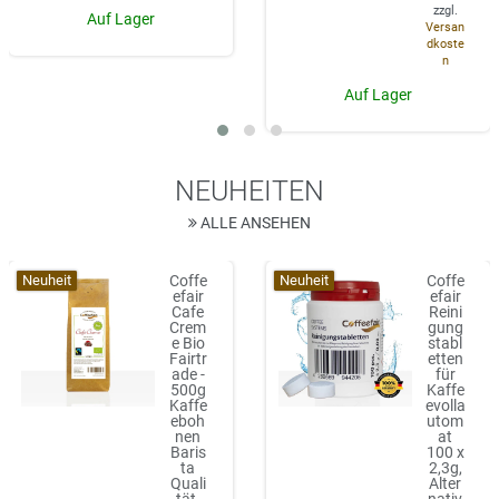
zzgl.
Auf Lager
Versan
dkoste
n
Auf Lager
NEUHEITEN
ALLE ANSEHEN
Neuheit
Neuheit
Coffe
Coffe
efair
efair
Cafe
Reini
Crem
gung
e Bio
stabl
Fairtr
etten
ade -
für
500g
Kaffe
Kaffe
evolla
eboh
utom
nen
at
Baris
100 x
ta
2,3g,
Quali
Alter