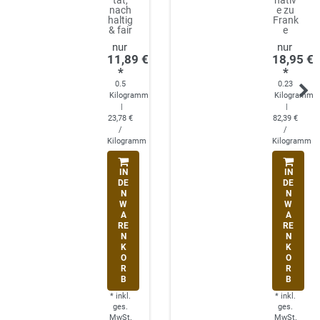
tät,
nativ
nach
e zu
haltig
Frank
& fair
e
11,89 €
18,95 €
*
*
0.5
0.23
Kilogramm
Kilogramm
|
|
23,78 €
82,39 €
/
/
Kilogramm
Kilogramm
IN
IN
DE
DE
N
N
W
W
A
A
RE
RE
N
N
K
K
O
O
R
R
B
B
*
inkl.
*
inkl.
ges.
ges.
MwSt.
MwSt.