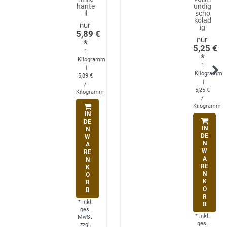
hante
undig
il
scho
kolad
ig
5,89 €
*
5,25 €
1
*
Kilogramm
1
|
Kilogramm
5,89 €
|
/
5,25 €
Kilogramm
/
Kilogramm
IN
DE
IN
N
DE
W
N
A
W
RE
A
N
RE
K
N
O
K
R
O
B
R
*
inkl.
B
ges.
*
inkl.
MwSt.
ges.
zzgl.