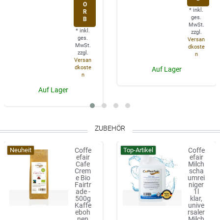
O
*
inkl.
R
ges.
B
MwSt.
*
inkl.
zzgl.
ges.
Versan
MwSt.
dkoste
zzgl.
n
Versan
dkoste
Auf Lager
n
Auf Lager
ZUBEHÖR
Neuheit
Top-Artikel
Coffe
Coffe
efair
efair
Cafe
Milch
Crem
scha
e Bio
umrei
Fairtr
niger
ade -
1l
500g
klar,
Kaffe
unive
eboh
rsaler
nen
Milch