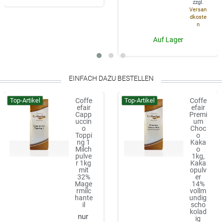
zzgl.
Versan
dkoste
n
Auf Lager
EINFACH DAZU BESTELLEN
Top-Artikel
Top-Artikel
Coffe
Coffe
efair
efair
Capp
Premi
uccin
um
o
Choc
Toppi
o
ng 1
Kaka
Milch
o
pulve
1kg,
r 1kg
Kaka
mit
opulv
32%
er
Mage
14%
rmilc
vollm
hante
undig
il
scho
kolad
ig