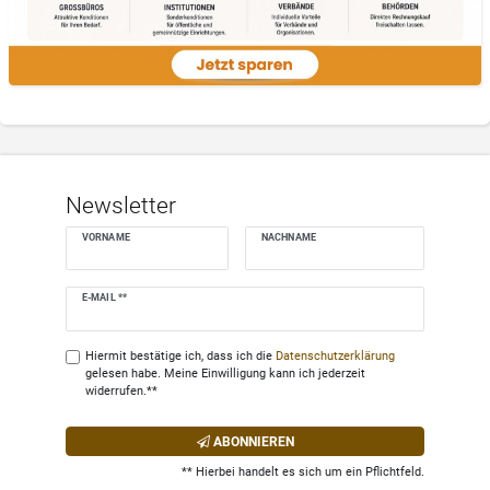
Newsletter
VORNAME
NACHNAME
Newsletter
E-MAIL **
Honig
Hiermit bestätige ich, dass ich die
Daten­schutz­erklärung
gelesen habe. Meine Einwilligung kann ich jederzeit
widerrufen.**
ABONNIEREN
** Hierbei handelt es sich um ein Pflichtfeld.