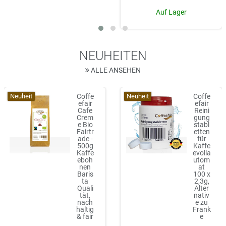
Auf Lager
NEUHEITEN
ALLE ANSEHEN
Neuheit
Neuheit
Coffe
Coffe
efair
efair
Cafe
Reini
Crem
gung
e Bio
stabl
Fairtr
etten
ade -
für
500g
Kaffe
Kaffe
evolla
eboh
utom
nen
at
Baris
100 x
ta
2,3g,
Quali
Alter
tät,
nativ
nach
e zu
haltig
Frank
& fair
e