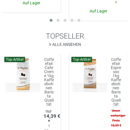
n
Auf Lager
Auf Lager
TOPSELLER
ALLE ANSEHEN
Top-Artikel
Top-Artikel
Coffe
Coffe
efair
efair
Cafe
Espre
Crem
sso
e 1kg
1kg
Kaffe
Kaffe
eboh
eboh
nen
nen
Baris
Baris
ta
ta
Quali
Quali
tät
tät
Unser
14,39 €
vorheriger
*
Preis
15,59 €
1