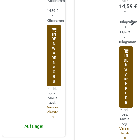
Kilogramm
14,59 €
|
14,39 €
*
/
1
Kilogramm
Kilogramm
|
14,59 €
IN
/
DE
Kilogramm
N
W
A
IN
RE
DE
N
N
K
W
O
A
R
RE
B
N
K
*
inkl.
O
ges.
R
MwSt.
B
zzgl.
Versan
*
inkl.
dkoste
ges.
n
MwSt.
zzgl.
Auf Lager
Versan
dkoste
n