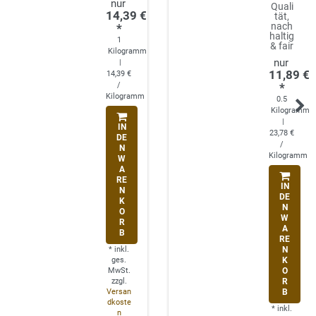
Quali
14,39 €
tät,
nach
*
haltig
1
& fair
Kilogramm
|
11,89 €
14,39 €
/
*
Kilogramm
0.5
Kilogramm
|
IN
23,78 €
DE
/
N
Kilogramm
W
A
RE
IN
N
DE
K
N
O
W
R
A
B
RE
*
inkl.
N
ges.
K
MwSt.
O
zzgl.
R
Versan
B
dkoste
*
inkl.
n