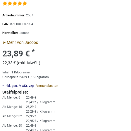
Artikelnummer:
2587
EAN:
8711000507094
Hersteller:
Jacobs
➤ Mehr von Jacobs
*
23,89 €
22,33 € (exkl. MwSt.)
Inhalt
1
Kilogramm
Grundpreis
23,89 € / Kilogramm
* inkl. ges. MwSt. zzgl.
Versandkosten
Staffelpreise:
Ab Menge: 8
23,49 €
23,49 € / Kilogramm
Ab Menge: 16
23,29 €
23,29 € / Kilogramm
Ab Menge: 32
22,95 €
22,95 € / Kilogramm
Ab Menge: 80
22,49 €
22,49 € / Kilogramm