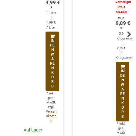
4,99 €
vorheriger
*
Preis
10,49 €
1
Liter
|
9,89 €
4,99 €
/ Liter
*
3.6
Kilogramm
IN
|
DE
2,75 €
N
/
W
Kilogramm
A
RE
N
IN
K
DE
O
N
R
W
B
A
*
inkl.
RE
ges.
N
MwSt.
K
zzgl.
O
Versan
R
dkoste
B
n
*
inkl.
ges.
Auf Lager
MwSt.