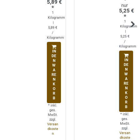
5,89 €
*
5,25 €
1
*
Kilogramm
1
|
Kilogramm
5,89 €
|
/
5,25 €
Kilogramm
/
Kilogramm
IN
DE
IN
N
DE
W
N
A
W
RE
A
N
RE
K
N
O
K
R
O
B
R
*
inkl.
B
ges.
*
inkl.
MwSt.
ges.
zzgl.
MwSt.
Versan
zzgl.
dkoste
Versan
n
dkoste