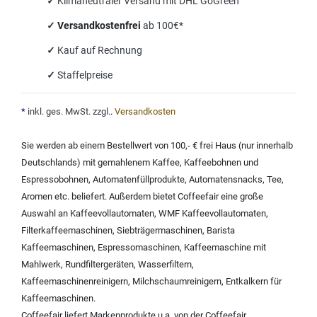
✓
Klimaneutraler Versand mit DHL GoGreen
✓
Versandkostenfrei
ab 100€*
✓
Kauf auf Rechnung
✓
Staffelpreise
*
inkl. ges. MwSt. zzgl.
.
Versandkosten
Sie werden ab einem Bestellwert von 100,- € frei Haus (nur innerhalb
Deutschlands) mit
gemahlenem Kaffee
,
Kaffeebohnen und
Espressobohnen
,
Automatenfüllprodukte
,
Automatensnacks
,
Tee
,
Aromen
etc. beliefert. Außerdem bietet Coffeefair eine große
Auswahl an
Kaffeevollautomaten
,
WMF Kaffeevollautomaten
,
Filterkaffeemaschinen
,
Siebträgermaschinen
,
Barista
Kaffeemaschinen
,
Espressomaschinen
,
Kaffeemaschine mit
Mahlwerk
,
Rundfiltergeräten
,
Wasserfiltern
,
Kaffeemaschinenreinigern
,
Milchschaumreinigern
,
Entkalkern für
Kaffeemaschinen
.
Coffeefair liefert Markenprodukte u.a. von der
Coffeefair