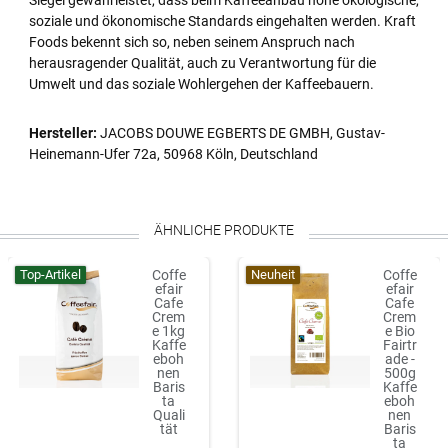
Siegel gewährleistet, dass beim Kaffeeanbau hohe ökologische,
soziale und ökonomische Standards eingehalten werden. Kraft
Foods bekennt sich so, neben seinem Anspruch nach
herausragender Qualität, auch zu Verantwortung für die
Umwelt und das soziale Wohlergehen der Kaffeebauern.
Hersteller:
JACOBS DOUWE EGBERTS DE GMBH, Gustav-
Heinemann-Ufer 72a, 50968 Köln, Deutschland
ÄHNLICHE PRODUKTE
Top-Artikel
Neuheit
Coffe
Coffe
efair
efair
Cafe
Cafe
Crem
Crem
e 1kg
e Bio
Kaffe
Fairtr
eboh
ade -
nen
500g
Baris
Kaffe
ta
eboh
Quali
nen
tät
Baris
ta