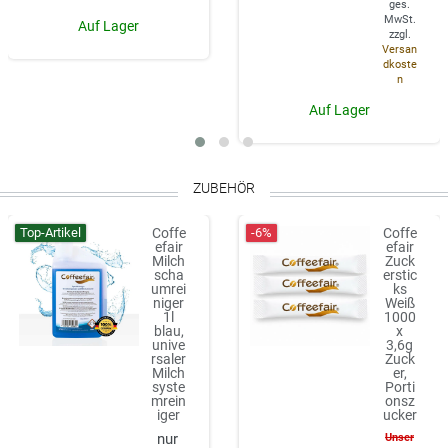
ges.
MwSt.
Auf Lager
zzgl.
Versan
dkoste
n
Auf Lager
ZUBEHÖR
Top-Artikel
-6%
Coffe
Coffe
efair
efair
Milch
Zuck
scha
erstic
umrei
ks
niger
Weiß
1l
1000
blau,
x
unive
3,6g
rsaler
Zuck
Milch
er,
syste
Porti
mrein
onsz
iger
ucker
Unser