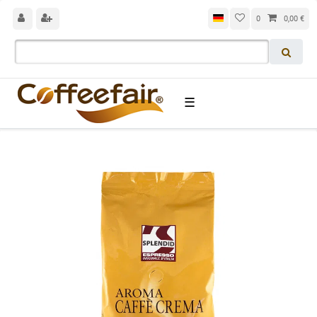
0
0,00 €
☰