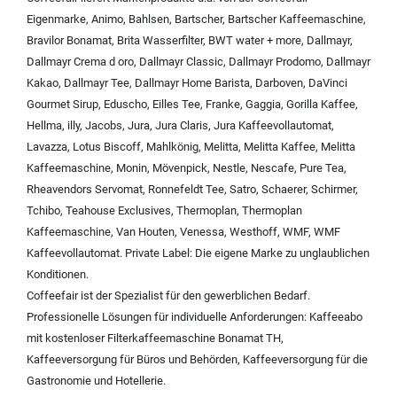
Eigenmarke
,
Animo
,
Bahlsen
,
Bartscher
,
Bartscher Kaffeemaschine
,
Bravilor Bonamat
,
Brita Wasserfilter
,
BWT water + more
,
Dallmayr
,
Dallmayr Crema d oro
,
Dallmayr Classic
,
Dallmayr Prodomo
,
Dallmayr
Kakao
,
Dallmayr Tee
,
Dallmayr Home Barista
,
Darboven
,
DaVinci
Gourmet Sirup
,
Eduscho
,
Eilles Tee
,
Franke
,
Gaggia
,
Gorilla Kaffee
,
Hellma
,
illy
,
Jacobs
,
Jura
,
Jura Claris
,
Jura Kaffeevollautomat
,
Lavazza
,
Lotus Biscoff
,
Mahlkönig
,
Melitta
,
Melitta Kaffee
,
Melitta
Kaffeemaschine
,
Monin
,
Mövenpick
,
Nestle
,
Nescafe
,
Pure Tea
,
Rheavendors Servomat
,
Ronnefeldt Tee
,
Satro
,
Schaerer
,
Schirmer
,
Tchibo
,
Teahouse Exclusives
,
Thermoplan
,
Thermoplan
Kaffeemaschine
,
Van Houten
,
Venessa
,
Westhoff
,
WMF
,
WMF
Kaffeevollautomat
.
Private Label:
Die eigene Marke zu unglaublichen
Konditionen.
Coffeefair ist der Spezialist für den gewerblichen Bedarf.
Professionelle Lösungen für individuelle Anforderungen:
Kaffeeabo
mit kostenloser Filterkaffeemaschine Bonamat TH
,
Kaffeeversorgung für Büros und Behörden
,
Kaffeeversorgung für die
Gastronomie und Hotellerie
.