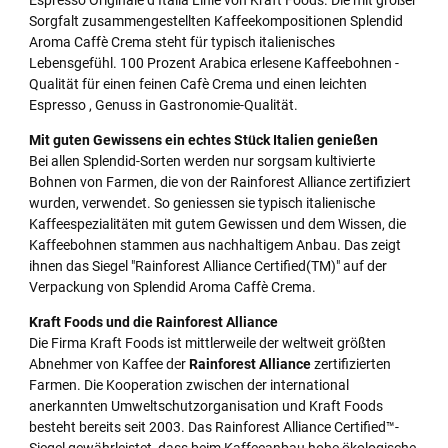
Espresso Originale d’Italia Linie von Kraft Foods. Die mit großer
Sorgfalt zusammengestellten Kaffeekompositionen Splendid
Aroma Caffè Crema steht für typisch italienisches
Lebensgefühl. 100 Prozent Arabica erlesene Kaffeebohnen -
Qualität für einen feinen Cafè Crema und einen leichten
Espresso , Genuss in Gastronomie-Qualität.
Mit guten Gewissens ein echtes Stück Italien genießen
Bei allen Splendid-Sorten werden nur sorgsam kultivierte
Bohnen von Farmen, die von der Rainforest Alliance zertifiziert
wurden, verwendet. So geniessen sie typisch italienische
Kaffeespezialitäten mit gutem Gewissen und dem Wissen, die
Kaffeebohnen stammen aus nachhaltigem Anbau. Das zeigt
ihnen das Siegel "Rainforest Alliance Certified(TM)" auf der
Verpackung von Splendid Aroma Caffè Crema.
Kraft Foods und die Rainforest Alliance
Die Firma Kraft Foods ist mittlerweile der weltweit größten
Abnehmer von Kaffee der
Rainforest Alliance
zertifizierten
Farmen. Die Kooperation zwischen der international
anerkannten Umweltschutzorganisation und Kraft Foods
besteht bereits seit 2003. Das Rainforest Alliance Certified™-