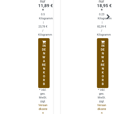
11,89 €
18,95 €
*
*
0.5
0.23
Kilogramm
Kilogramm
|
|
23,78 €
82,39 €
/
/
Kilogramm
Kilogramm
IN
IN
DE
DE
N
N
W
W
A
A
RE
RE
N
N
K
K
O
O
R
R
B
B
*
inkl.
*
inkl.
ges.
ges.
MwSt.
MwSt.
zzgl.
zzgl.
Versan
Versan
dkoste
dkoste
n
n