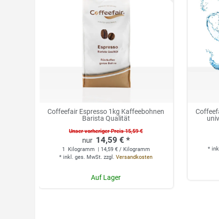
Coffeefair Espresso 1kg Kaffeebohnen
Coffeef
Barista Qualität
univ
Unser vorheriger Preis 15,59 €
14,59 € *
*
ink
1
Kilogramm
| 14,59 € / Kilogramm
*
inkl. ges. MwSt.
zzgl.
Versandkosten
Auf Lager