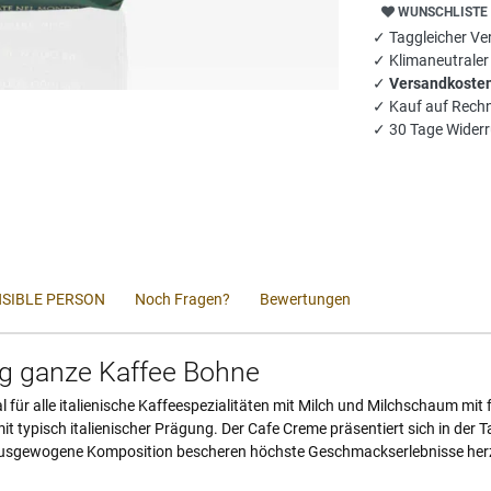
WUNSCHLISTE
✓ Taggleicher Ver
✓ Klimaneutrale
✓
Versandkosten
✓ Kauf auf Rech
✓ 30 Tage Widerr
SIBLE PERSON
Noch Fragen?
Bewertungen
kg ganze Kaffee Bohne
deal für alle italienische Kaffeespezialitäten mit Milch und Milchschaum m
mit typisch italienischer Prägung. Der Cafe Creme präsentiert sich in d
 ausgewogene Komposition bescheren höchste Geschmackserlebnisse herzh