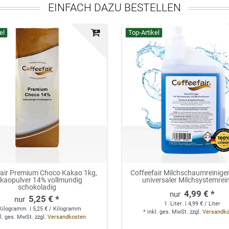
EINFACH DAZU BESTELLEN
el
Top-Artikel
fair Premium Choco Kakao 1kg,
Coffeefair Milchschaumreiniger 
kaopulver 14% vollmundig
universaler Milchsystemrei
schokoladig
4,99 € *
5,25 € *
1
Liter
| 4,99 € / Liter
Kilogramm
| 5,25 € / Kilogramm
*
inkl. ges. MwSt.
zzgl.
Versandk
l. ges. MwSt.
zzgl.
Versandkosten