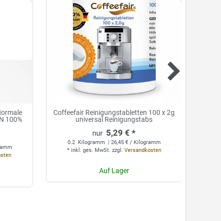
Normale
Coffeefair Reinigungstabletten 100 x 2g
Coffe
N 100%
universal Reinigungstabs
3,6
5,29 € *
0.2
Kilogramm
| 26,45 € / Kilogramm
gramm
*
inkl. ges. MwSt.
zzgl.
Versandkosten
*
osten
Auf Lager