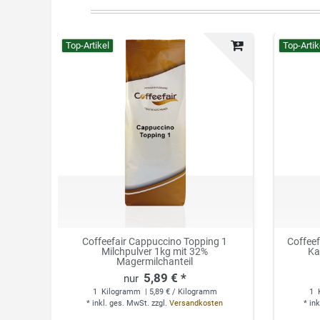
Top-Artikel
Top-Artik
Coffeefair Cappuccino Topping 1
Coffee
Milchpulver 1kg mit 32%
Ka
Magermilchanteil
5,89 € *
1
Kilogramm
| 5,89 € / Kilogramm
1
*
inkl. ges. MwSt.
zzgl.
Versandkosten
*
ink