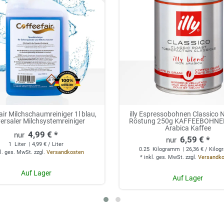
air Milchschaumreiniger 1l blau,
illy Espressobohnen Classico 
ersaler Milchsystemreiniger
Röstung 250g KAFFEEBOHNE
Arabica Kaffee
4,99 € *
6,59 € *
1
Liter
| 4,99 € / Liter
0.25
Kilogramm
| 26,36 € / Kilo
l. ges. MwSt.
zzgl.
Versandkosten
*
inkl. ges. MwSt.
zzgl.
Versandk
Auf Lager
Auf Lager