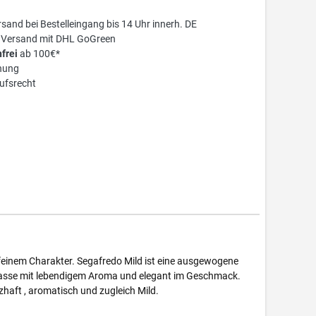
sand bei Bestelleingang bis 14 Uhr innerh. DE
r Versand mit DHL GoGreen
frei
ab 100€*
nung
ufsrecht
it feinem Charakter. Segafredo Mild ist eine ausgewogene
er Tasse mit lebendigem Aroma und elegant im Geschmack.
aft , aromatisch und zugleich Mild.