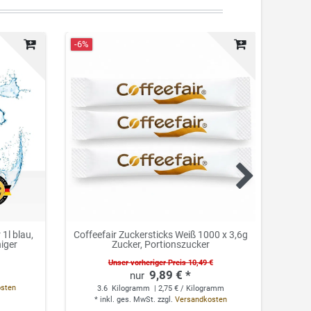
-6%
Neuhei
1l blau,
Coffeefair Zuckersticks Weiß 1000 x 3,6g
Cof
niger
Zucker, Portionszucker
Unser vorheriger Preis 10,49 €
9,89 € *
0.
osten
3.6
Kilogramm
| 2,75 € / Kilogramm
*
*
inkl. ges. MwSt.
zzgl.
Versandkosten