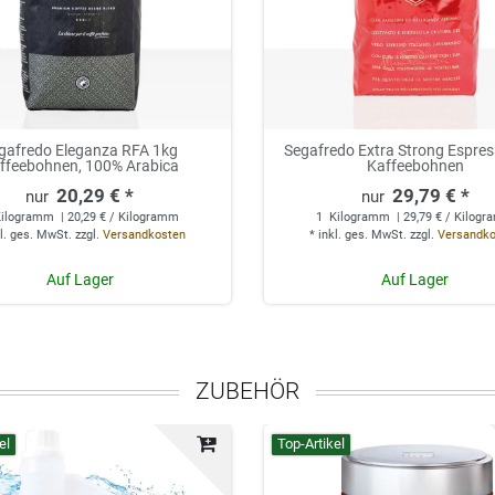
gafredo Eleganza RFA 1kg
Segafredo Extra Strong Espres
ffeebohnen, 100% Arabica
Kaffeebohnen
20,29 € *
29,79 € *
ilogramm
| 20,29 € / Kilogramm
1
Kilogramm
| 29,79 € / Kilog
l. ges. MwSt.
zzgl.
Versandkosten
*
inkl. ges. MwSt.
zzgl.
Versandk
Auf Lager
Auf Lager
ZUBEHÖR
el
Top-Artikel