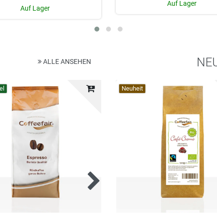
Auf Lager
Auf Lager
NE
ALLE ANSEHEN
el
Top-Artikel
Neuheit