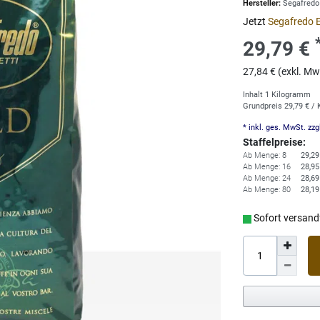
Hersteller:
Segafredo
Jetzt
Segafredo 
29,79 €
27,84 € (exkl. Mw
Inhalt
1
Kilogramm
Grundpreis
29,79 € /
* inkl. ges. MwSt. zzg
Staffelpreise:
Ab Menge: 8
29,29
Ab Menge: 16
28,95
Ab Menge: 24
28,69
Ab Menge: 80
28,19
Sofort versandf