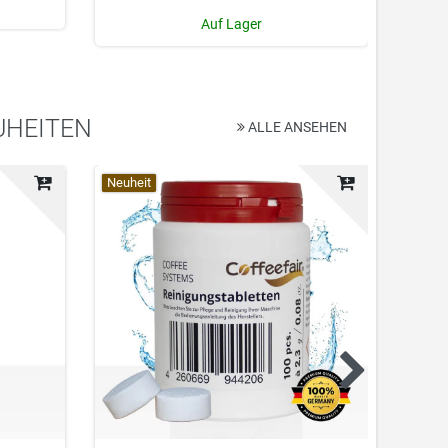
Auf Lager
UHEITEN
ALLE ANSEHEN
Top-Artikel
Neuheit
Top-Ar
Neuhei