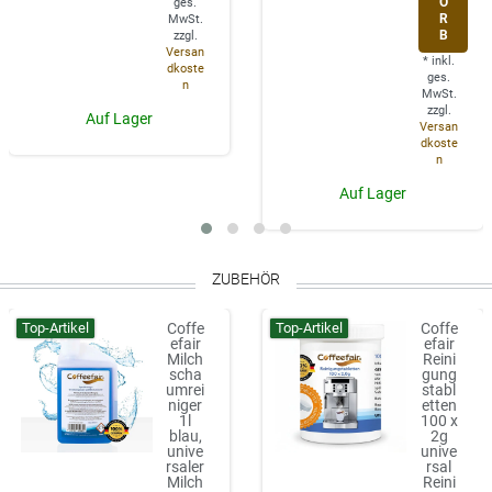
O
ges.
R
MwSt.
B
zzgl.
Versan
*
inkl.
dkoste
ges.
n
MwSt.
zzgl.
Auf Lager
Versan
dkoste
n
Auf Lager
ZUBEHÖR
Top-Artikel
Top-Artikel
Coffe
Coffe
efair
efair
Milch
Reini
scha
gung
umrei
stabl
niger
etten
1l
100 x
blau,
2g
unive
unive
rsaler
rsal
Milch
Reini