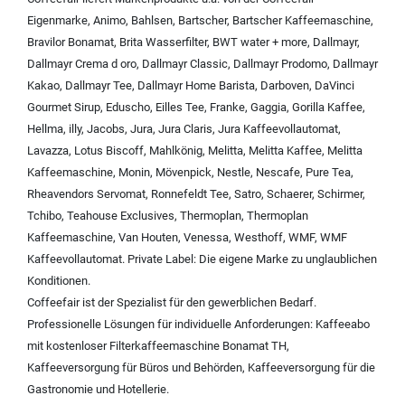
Eigenmarke
,
Animo
,
Bahlsen
,
Bartscher
,
Bartscher Kaffeemaschine
,
Bravilor Bonamat
,
Brita Wasserfilter
,
BWT water + more
,
Dallmayr
,
Dallmayr Crema d oro
,
Dallmayr Classic
,
Dallmayr Prodomo
,
Dallmayr
Kakao
,
Dallmayr Tee
,
Dallmayr Home Barista
,
Darboven
,
DaVinci
Gourmet Sirup
,
Eduscho
,
Eilles Tee
,
Franke
,
Gaggia
,
Gorilla Kaffee
,
Hellma
,
illy
,
Jacobs
,
Jura
,
Jura Claris
,
Jura Kaffeevollautomat
,
Lavazza
,
Lotus Biscoff
,
Mahlkönig
,
Melitta
,
Melitta Kaffee
,
Melitta
Kaffeemaschine
,
Monin
,
Mövenpick
,
Nestle
,
Nescafe
,
Pure Tea
,
Rheavendors Servomat
,
Ronnefeldt Tee
,
Satro
,
Schaerer
,
Schirmer
,
Tchibo
,
Teahouse Exclusives
,
Thermoplan
,
Thermoplan
Kaffeemaschine
,
Van Houten
,
Venessa
,
Westhoff
,
WMF
,
WMF
Kaffeevollautomat
.
Private Label:
Die eigene Marke zu unglaublichen
Konditionen.
Coffeefair ist der Spezialist für den gewerblichen Bedarf.
Professionelle Lösungen für individuelle Anforderungen:
Kaffeeabo
mit kostenloser Filterkaffeemaschine Bonamat TH
,
Kaffeeversorgung für Büros und Behörden
,
Kaffeeversorgung für die
Gastronomie und Hotellerie
.