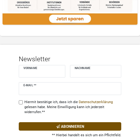
Newsletter
VORNAME
NACHNAME
Newsletter
E-MAIL **
Honig
Hiermit bestätige ich, dass ich die
Daten­schutz­erklärung
gelesen habe. Meine Einwilligung kann ich jederzeit
widerrufen.**
ABONNIEREN
** Hierbei handelt es sich um ein Pflichtfeld.