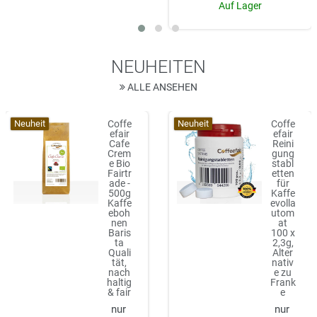
Auf Lager
NEUHEITEN
ALLE ANSEHEN
Neuheit
Neuheit
Coffe
Coffe
efair
efair
Cafe
Reini
Crem
gung
e Bio
stabl
Fairtr
etten
ade -
für
500g
Kaffe
Kaffe
evolla
eboh
utom
nen
at
Baris
100 x
ta
2,3g,
Quali
Alter
tät,
nativ
nach
e zu
haltig
Frank
& fair
e