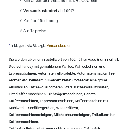
✓
Klimaneutraler Versand mit DHL GoGreen
✓
Versandkostenfrei
ab 100€*
✓
Kauf auf Rechnung
✓
Staffelpreise
*
inkl. ges. MwSt. zzgl.
.
Versandkosten
Sie werden ab einem Bestellwert von 100,- € frei Haus (nur innerhalb
Deutschlands) mit
gemahlenem Kaffee
,
Kaffeebohnen und
Espressobohnen
,
Automatenfüllprodukte
,
Automatensnacks
,
Tee
,
Aromen
etc. beliefert. Außerdem bietet Coffeefair eine große
Auswahl an
Kaffeevollautomaten
,
WMF Kaffeevollautomaten
,
Filterkaffeemaschinen
,
Siebträgermaschinen
,
Barista
Kaffeemaschinen
,
Espressomaschinen
,
Kaffeemaschine mit
Mahlwerk
,
Rundfiltergeräten
,
Wasserfiltern
,
Kaffeemaschinenreinigern
,
Milchschaumreinigern
,
Entkalkern für
Kaffeemaschinen
.
Coffeefair liefert Markenprodukte u.a. von der
Coffeefair