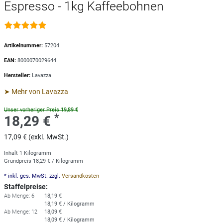
Espresso - 1kg Kaffeebohnen
Artikelnummer:
57204
EAN:
8000070029644
Hersteller:
Lavazza
➤ Mehr von Lavazza
Unser vorheriger Preis 19,89 €
*
18,29 €
17,09 € (exkl. MwSt.)
Inhalt
1
Kilogramm
Grundpreis
18,29 € / Kilogramm
* inkl. ges. MwSt. zzgl.
Versandkosten
Staffelpreise:
Ab Menge: 6
18,19 €
18,19 € / Kilogramm
Ab Menge: 12
18,09 €
18,09 € / Kilogramm