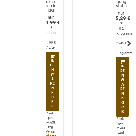
syste
gung
mrein
stabs
iger
5,29 €
4,99 €
*
*
0.2
1
Liter
Kilogramm
|
|
4,99 €
26,45 €
/ Liter
/
Kilogramm
IN
DE
IN
N
DE
W
N
A
W
RE
A
N
RE
K
N
O
K
R
O
B
R
B
*
inkl.
ges.
*
inkl.
MwSt.
ges.
zzgl.
MwSt.
Versan
zzgl.