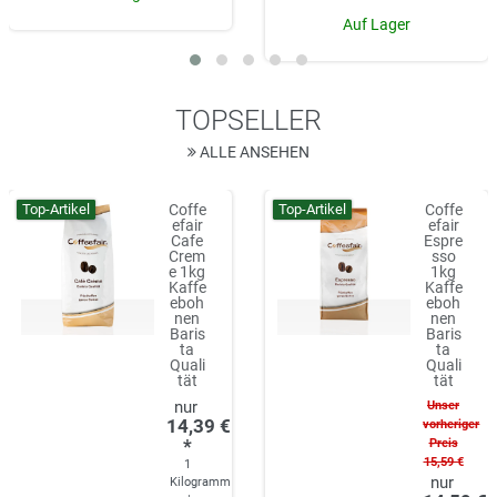
Auf Lager
TOPSELLER
ALLE ANSEHEN
Top-Artikel
Top-Artikel
Coffe
Coffe
efair
efair
Cafe
Espre
Crem
sso
e 1kg
1kg
Kaffe
Kaffe
eboh
eboh
nen
nen
Baris
Baris
ta
ta
Quali
Quali
tät
tät
Unser
14,39 €
vorheriger
*
Preis
15,59 €
1
Kilogramm