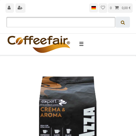
0
0,00 €
☰