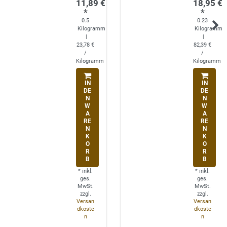
11,89 €
18,95 €
*
*
0.5
0.23
Kilogramm
Kilogramm
|
|
23,78 €
82,39 €
/
/
Kilogramm
Kilogramm
IN
IN
DE
DE
N
N
W
W
A
A
RE
RE
N
N
K
K
O
O
R
R
B
B
*
inkl.
*
inkl.
ges.
ges.
MwSt.
MwSt.
zzgl.
zzgl.
Versan
Versan
dkoste
dkoste
n
n