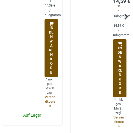
14,59 €
|
14,39 €
*
/
1
Kilogramm
Kilogramm
|
14,59 €
IN
/
DE
Kilogramm
N
W
A
IN
RE
DE
N
N
K
W
O
A
R
RE
B
N
K
*
inkl.
O
ges.
R
MwSt.
B
zzgl.
Versan
*
inkl.
dkoste
ges.
n
MwSt.
zzgl.
Auf Lager
Versan
dkoste
n