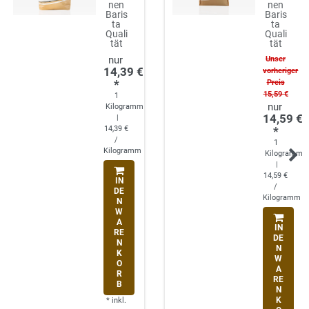
nen
nen
Baris
Baris
ta
ta
Quali
Quali
tät
tät
Unser
14,39 €
vorheriger
*
Preis
15,59 €
1
Kilogramm
14,59 €
|
14,39 €
*
/
1
Kilogramm
Kilogramm
|
14,59 €
IN
/
DE
Kilogramm
N
W
A
IN
RE
DE
N
N
K
W
O
A
R
RE
B
N
K
*
inkl.