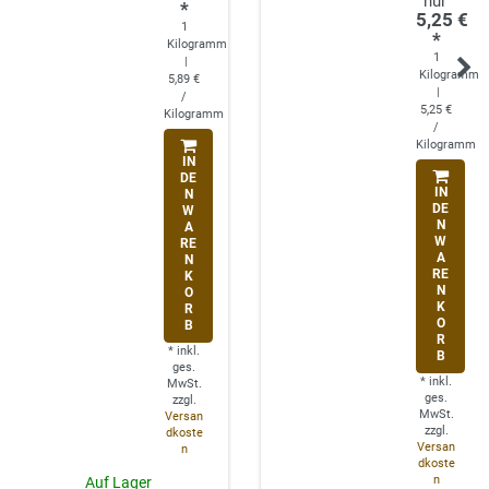
*
5,25 €
1
*
Kilogramm
1
|
Kilogramm
5,89 €
|
/
5,25 €
Kilogramm
/
Kilogramm
IN
DE
IN
N
DE
W
N
A
W
RE
A
N
RE
K
N
O
K
R
O
B
R
*
inkl.
B
ges.
*
inkl.
MwSt.
ges.
zzgl.
MwSt.
Versan
zzgl.
dkoste
Versan
n
dkoste
n
Auf Lager