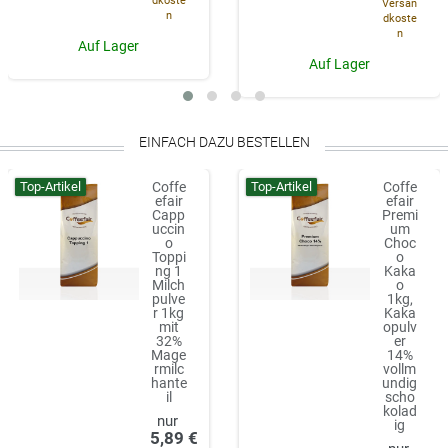
dkoste
Versan
n
dkoste
n
Auf Lager
Auf Lager
EINFACH DAZU BESTELLEN
Top-Artikel
Top-Artikel
Coffe
Coffe
efair
efair
Capp
Premi
uccin
um
o
Choc
Toppi
o
ng 1
Kaka
Milch
o
pulve
1kg,
r 1kg
Kaka
mit
opulv
32%
er
Mage
14%
rmilc
vollm
hante
undig
il
scho
kolad
ig
5,89 €