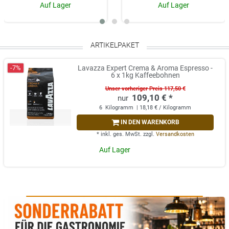
Auf Lager
Auf Lager
ARTIKELPAKET
-7%
Lavazza Expert Crema & Aroma Espresso -
6 x 1kg Kaffeebohnen
Unser vorheriger Preis 117,50 €
109,10 € *
6
Kilogramm
| 18,18 € / Kilogramm
IN DEN WARENKORB
*
inkl. ges. MwSt.
zzgl.
Versandkosten
Auf Lager