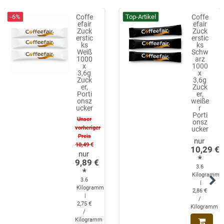
-6%
Top-Artikel
Coffe
Coffe
efair
efair
Zuck
Zuck
erstic
erstic
ks
ks
Weiß
Schw
1000
arz
x
1000
3,6g
x
Zuck
3,6g
er,
Zuck
Porti
er,
onsz
weiße
ucker
r
Porti
Unser
onsz
vorheriger
ucker
Preis
10,49 €
10,29 €
*
9,89 €
3.6
*
Kilogramm
3.6
|
Kilogramm
2,86 €
|
/
2,75 €
Kilogramm
/
Kilogramm