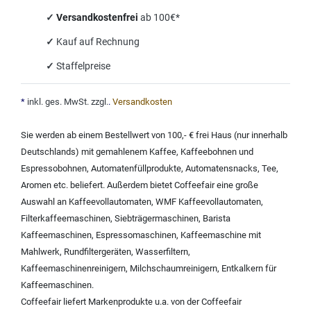
✓
Versandkostenfrei
ab 100€*
✓
Kauf auf Rechnung
✓
Staffelpreise
*
inkl. ges. MwSt. zzgl.
.
Versandkosten
Sie werden ab einem Bestellwert von 100,- € frei Haus (nur innerhalb
Deutschlands) mit
gemahlenem Kaffee
,
Kaffeebohnen und
Espressobohnen
,
Automatenfüllprodukte
,
Automatensnacks
,
Tee
,
Aromen
etc. beliefert. Außerdem bietet Coffeefair eine große
Auswahl an
Kaffeevollautomaten
,
WMF Kaffeevollautomaten
,
Filterkaffeemaschinen
,
Siebträgermaschinen
,
Barista
Kaffeemaschinen
,
Espressomaschinen
,
Kaffeemaschine mit
Mahlwerk
,
Rundfiltergeräten
,
Wasserfiltern
,
Kaffeemaschinenreinigern
,
Milchschaumreinigern
,
Entkalkern für
Kaffeemaschinen
.
Coffeefair liefert Markenprodukte u.a. von der
Coffeefair