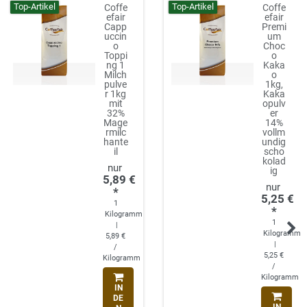
Top-Artikel
Top-Artikel
Coffe
Coffe
efair
efair
Capp
Premi
uccin
um
o
Choc
Toppi
o
ng 1
Kaka
Milch
o
pulve
1kg,
r 1kg
Kaka
mit
opulv
32%
er
Mage
14%
rmilc
vollm
hante
undig
il
scho
kolad
ig
5,89 €
*
5,25 €
1
*
Kilogramm
1
|
Kilogramm
5,89 €
|
/
5,25 €
Kilogramm
/
Kilogramm
IN
DE
IN