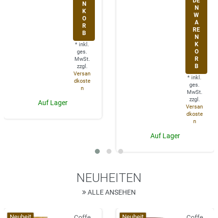
DE
N
N
K
W
O
A
R
RE
B
N
K
*
inkl.
O
ges.
R
MwSt.
B
zzgl.
Versan
*
inkl.
dkoste
ges.
n
MwSt.
zzgl.
Auf Lager
Versan
dkoste
n
Auf Lager
NEUHEITEN
ALLE ANSEHEN
Neuheit
Neuheit
Coffe
Coffe