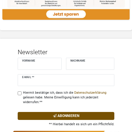
Newsletter
VORNAME
NACHNAME
Newsletter
E-MAIL **
Honig
Hiermit bestätige ich, dass ich die
Daten­schutz­erklärung
gelesen habe. Meine Einwilligung kann ich jederzeit
widerrufen.**
ABONNIEREN
** Hierbei handelt es sich um ein Pflichtfeld.