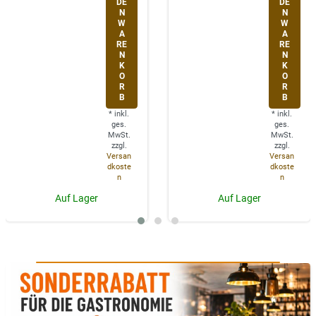
DE
DE
N
N
W
W
A
A
RE
RE
N
N
K
K
O
O
R
R
B
B
*
inkl.
*
inkl.
ges.
ges.
MwSt.
MwSt.
zzgl.
zzgl.
Versan
Versan
dkoste
dkoste
n
n
Auf Lager
Auf Lager