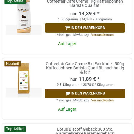
Top-Artikel
Coffeefair Cafe Creme 1kg Kaffeebohnen
Barista Qualität
14,39 € *
1
Kilogramm
| 14,39 € / Kilogramm
IN DEN WARENKORB
*
inkl. ges. MwSt.
zzgl.
Versandkosten
Auf Lager
Neuheit
Coffeefair Cafe Creme Bio Fairtrade - 500g
Kaffeebohnen Barista Qualität, nachhaltig
& fair
11,89 € *
0.5
Kilogramm
| 23,78 € / Kilogramm
IN DEN WARENKORB
*
inkl. ges. MwSt.
zzgl.
Versandkosten
Auf Lager
Top-Artikel
Lotus Biscoff Gebäck 300 Stk,
Karamellkekse Karamellgebäck