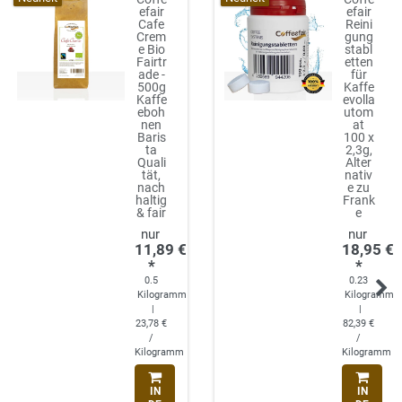
efair
efair
Cafe
Reini
Crem
gung
e Bio
stabl
Fairtr
etten
ade -
für
500g
Kaffe
Kaffe
evolla
eboh
utom
nen
at
Baris
100 x
ta
2,3g,
Quali
Alter
tät,
nativ
nach
e zu
haltig
Frank
& fair
e
11,89 €
18,95 €
*
*
0.5
0.23
Kilogramm
Kilogramm
|
|
23,78 €
82,39 €
/
/
Kilogramm
Kilogramm
IN
IN