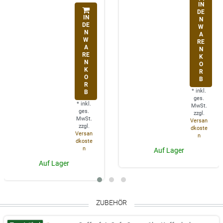
IN
DE
IN
N
DE
W
N
A
W
RE
A
N
RE
K
N
O
K
R
O
B
R
*
inkl.
B
ges.
*
inkl.
MwSt.
ges.
zzgl.
MwSt.
Versan
zzgl.
dkoste
Versan
n
dkoste
n
Auf Lager
Auf Lager
ZUBEHÖR