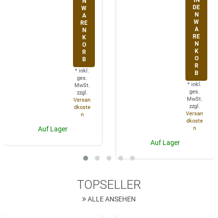
N
DE
W
N
A
W
RE
A
N
RE
K
N
O
K
R
O
B
R
*
inkl.
B
ges.
*
inkl.
MwSt.
ges.
zzgl.
MwSt.
Versan
zzgl.
dkoste
Versan
n
dkoste
n
Auf Lager
Auf Lager
TOPSELLER
ALLE ANSEHEN