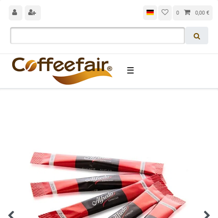
0
0,00 €
☰