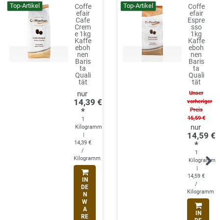
Top-Artikel
Top-Artikel
Coffe
Coffe
efair
efair
Cafe
Espre
Crem
sso
e 1kg
1kg
Kaffe
Kaffe
eboh
eboh
nen
nen
Baris
Baris
ta
ta
Quali
Quali
tät
tät
Unser
14,39 €
vorheriger
*
Preis
15,59 €
1
Kilogramm
14,59 €
|
14,39 €
*
/
1
Kilogramm
Kilogramm
|
14,59 €
IN
/
DE
Kilogramm
N
W
A
IN
RE