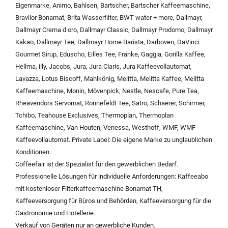
Eigenmarke
,
Animo
,
Bahlsen
,
Bartscher
,
Bartscher Kaffeemaschine
,
Bravilor Bonamat
,
Brita Wasserfilter
,
BWT water + more
,
Dallmayr
,
Dallmayr Crema d oro
,
Dallmayr Classic
,
Dallmayr Prodomo
,
Dallmayr
Kakao
,
Dallmayr Tee
,
Dallmayr Home Barista
,
Darboven
,
DaVinci
Gourmet Sirup
,
Eduscho
,
Eilles Tee
,
Franke
,
Gaggia
,
Gorilla Kaffee
,
Hellma
,
illy
,
Jacobs
,
Jura
,
Jura Claris
,
Jura Kaffeevollautomat
,
Lavazza
,
Lotus Biscoff
,
Mahlkönig
,
Melitta
,
Melitta Kaffee
,
Melitta
Kaffeemaschine
,
Monin
,
Mövenpick
,
Nestle
,
Nescafe
,
Pure Tea
,
Rheavendors Servomat
,
Ronnefeldt Tee
,
Satro
,
Schaerer
,
Schirmer
,
Tchibo
,
Teahouse Exclusives
,
Thermoplan
,
Thermoplan
Kaffeemaschine
,
Van Houten
,
Venessa
,
Westhoff
,
WMF
,
WMF
Kaffeevollautomat
.
Private Label:
Die eigene Marke zu unglaublichen
Konditionen.
Coffeefair ist der Spezialist für den gewerblichen Bedarf.
Professionelle Lösungen für individuelle Anforderungen:
Kaffeeabo
mit kostenloser Filterkaffeemaschine Bonamat TH
,
Kaffeeversorgung für Büros und Behörden
,
Kaffeeversorgung für die
Gastronomie und Hotellerie
.
Verkauf von Geräten nur an gewerbliche Kunden.