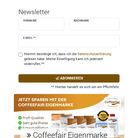
Newsletter
VORNAME
NACHNAME
Newsletter
E-MAIL **
Honig
Hiermit bestätige ich, dass ich die
Daten­schutz­erklärung
gelesen habe. Meine Einwilligung kann ich jederzeit
widerrufen.**
ABONNIEREN
** Hierbei handelt es sich um ein Pflichtfeld.
Coffeefair Eigenmarke