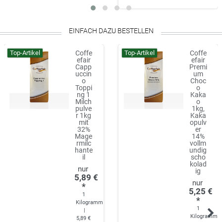
EINFACH DAZU BESTELLEN
Top-Artikel
Top-Artikel
Coffe
Coffe
efair
efair
Capp
Premi
uccin
um
o
Choc
Toppi
o
ng 1
Kaka
Milch
o
pulve
1kg,
r 1kg
Kaka
mit
opulv
32%
er
Mage
14%
rmilc
vollm
hante
undig
il
scho
kolad
ig
5,89 €
*
5,25 €
1
*
Kilogramm
1
|
Kilogramm
5,89 €