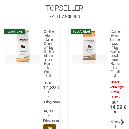
TOPSELLER
ALLE ANSEHEN
Top-Artikel
Top-Artikel
Coffe
Coffe
efair
efair
Cafe
Espre
Crem
sso
e 1kg
1kg
Kaffe
Kaffe
eboh
eboh
nen
nen
Baris
Baris
ta
ta
Quali
Quali
tät
tät
Unser
14,39 €
vorheriger
*
Preis
15,59 €
1
Kilogramm
14,59 €
|
14,39 €
*
/
1
Kilogramm
Kilogramm
|