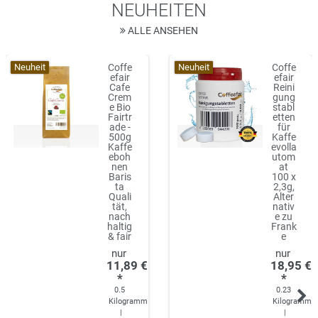
NEUHEITEN
ALLE ANSEHEN
Neuheit
Neuheit
Coffe
Coffe
efair
efair
Cafe
Reini
Crem
gung
e Bio
stabl
Fairtr
etten
ade -
für
500g
Kaffe
Kaffe
evolla
eboh
utom
nen
at
Baris
100 x
ta
2,3g,
Quali
Alter
tät,
nativ
nach
e zu
haltig
Frank
& fair
e
11,89 €
18,95 €
*
*
0.5
0.23
Kilogramm
Kilogramm
|
|