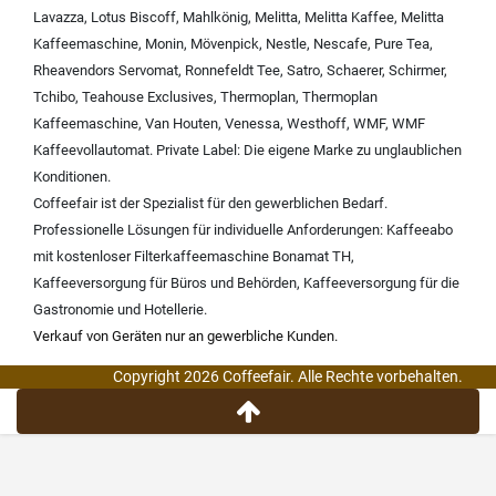
Lavazza
,
Lotus Biscoff
,
Mahlkönig
,
Melitta
,
Melitta Kaffee
,
Melitta
Kaffeemaschine
,
Monin
,
Mövenpick
,
Nestle
,
Nescafe
,
Pure Tea
,
Rheavendors Servomat
,
Ronnefeldt Tee
,
Satro
,
Schaerer
,
Schirmer
,
Tchibo
,
Teahouse Exclusives
,
Thermoplan
,
Thermoplan
Kaffeemaschine
,
Van Houten
,
Venessa
,
Westhoff
,
WMF
,
WMF
Kaffeevollautomat
.
Private Label:
Die eigene Marke zu unglaublichen
Konditionen.
Coffeefair ist der Spezialist für den gewerblichen Bedarf.
Professionelle Lösungen für individuelle Anforderungen:
Kaffeeabo
mit kostenloser Filterkaffeemaschine Bonamat TH
,
Kaffeeversorgung für Büros und Behörden
,
Kaffeeversorgung für die
Gastronomie und Hotellerie
.
Verkauf von Geräten nur an gewerbliche Kunden.
Copyright 2026 Coffeefair. Alle Rechte vorbehalten.