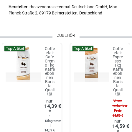
Hersteller:
rheavendors servomat Deutschland GmbH, Max-
Planck-Straße 2, 89179 Beimerstetten, Deutschland
ZUBEHÖR
Top-Artikel
Top-Artikel
Coffe
Coffe
efair
efair
Cafe
Espre
Crem
sso
e 1kg
1kg
Kaffe
Kaffe
eboh
eboh
nen
nen
Baris
Baris
ta
ta
Quali
Quali
tät
tät
Unser
14,39 €
vorheriger
*
Preis
15,59 €
1
Kilogramm
14,59 €
|
14,39 €
*