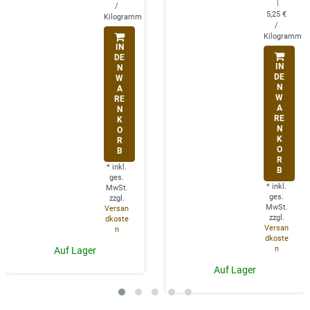
|
/
5,25 €
Kilogramm
/
Kilogramm
IN
DE
IN
N
DE
W
N
A
W
RE
A
N
RE
K
N
O
K
R
O
B
R
*
inkl.
B
ges.
*
inkl.
MwSt.
ges.
zzgl.
MwSt.
Versan
zzgl.
dkoste
Versan
n
dkoste
n
Auf Lager
Auf Lager