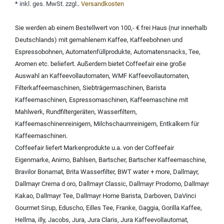
*
inkl. ges. MwSt. zzgl.
.
Versandkosten
Sie werden ab einem Bestellwert von 100,- € frei Haus (nur innerhalb
Deutschlands) mit
gemahlenem Kaffee
,
Kaffeebohnen und
Espressobohnen
,
Automatenfüllprodukte
,
Automatensnacks
,
Tee
,
Aromen
etc. beliefert. Außerdem bietet Coffeefair eine große
Auswahl an
Kaffeevollautomaten
,
WMF Kaffeevollautomaten
,
Filterkaffeemaschinen
,
Siebträgermaschinen
,
Barista
Kaffeemaschinen
,
Espressomaschinen
,
Kaffeemaschine mit
Mahlwerk
,
Rundfiltergeräten
,
Wasserfiltern
,
Kaffeemaschinenreinigern
,
Milchschaumreinigern
,
Entkalkern für
Kaffeemaschinen
.
Coffeefair liefert Markenprodukte u.a. von der
Coffeefair
Eigenmarke
,
Animo
,
Bahlsen
,
Bartscher
,
Bartscher Kaffeemaschine
,
Bravilor Bonamat
,
Brita Wasserfilter
,
BWT water + more
,
Dallmayr
,
Dallmayr Crema d oro
,
Dallmayr Classic
,
Dallmayr Prodomo
,
Dallmayr
Kakao
,
Dallmayr Tee
,
Dallmayr Home Barista
,
Darboven
,
DaVinci
Gourmet Sirup
,
Eduscho
,
Eilles Tee
,
Franke
,
Gaggia
,
Gorilla Kaffee
,
Hellma
,
illy
,
Jacobs
,
Jura
,
Jura Claris
,
Jura Kaffeevollautomat
,