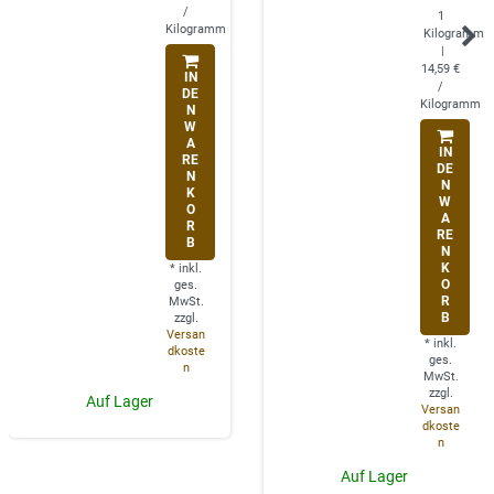
/
1
Kilogramm
Kilogramm
|
14,59 €
IN
/
DE
Kilogramm
N
W
A
IN
RE
DE
N
N
K
W
O
A
R
RE
B
N
K
*
inkl.
O
ges.
R
MwSt.
B
zzgl.
Versan
*
inkl.
dkoste
ges.
n
MwSt.
zzgl.
Auf Lager
Versan
dkoste
n
Auf Lager