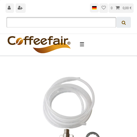
0
0,00 €
☰