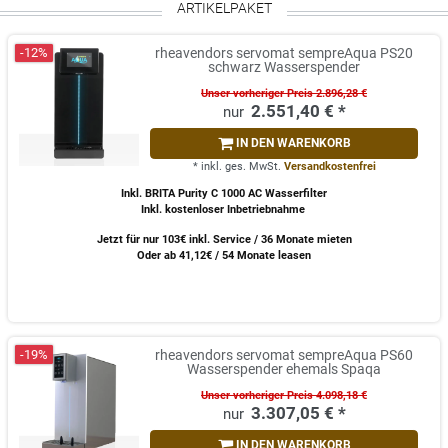
ARTIKELPAKET
-12%
rheavendors servomat sempreAqua PS20
schwarz Wasserspender
Unser vorheriger Preis 2.896,28 €
2.551,40 € *
IN DEN WARENKORB
*
inkl. ges. MwSt.
Versandkostenfrei
Inkl. BRITA Purity C 1000 AC Wasserfilter
Inkl. kostenloser Inbetriebnahme
Jetzt für nur 103€ inkl. Service / 36 Monate mieten
Oder ab 41,12€ / 54 Monate leasen
-19%
rheavendors servomat sempreAqua PS60
Wasserspender ehemals Spaqa
Unser vorheriger Preis 4.098,18 €
3.307,05 € *
IN DEN WARENKORB