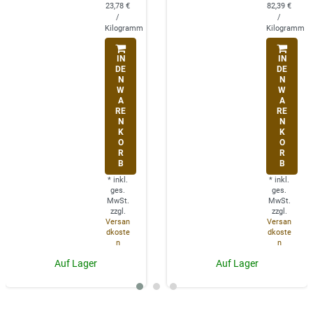
23,78 €
82,39 €
/
/
Kilogramm
Kilogramm
IN
IN
DE
DE
N
N
W
W
A
A
RE
RE
N
N
K
K
O
O
R
R
B
B
*
inkl.
*
inkl.
ges.
ges.
MwSt.
MwSt.
zzgl.
zzgl.
Versan
Versan
dkoste
dkoste
n
n
Auf Lager
Auf Lager