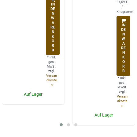
14,59 €
IN
/
DE
Kilogramm
N
W
A
IN
RE
DE
N
N
K
W
O
A
R
RE
B
N
K
*
inkl.
O
ges.
R
MwSt.
B
zzgl.
Versan
*
inkl.
dkoste
ges.
n
MwSt.
zzgl.
Auf Lager
Versan
dkoste
n
Auf Lager