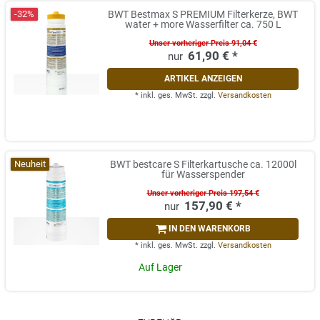
-32%
BWT Bestmax S PREMIUM Filterkerze, BWT
water + more Wasserfilter ca. 750 L
Unser vorheriger Preis 91,04 €
61,90 € *
ARTIKEL ANZEIGEN
*
inkl. ges. MwSt.
zzgl.
Versandkosten
Neuheit
BWT bestcare S Filterkartusche ca. 12000l
für Wasserspender
Unser vorheriger Preis 197,54 €
157,90 € *
IN DEN WARENKORB
*
inkl. ges. MwSt.
zzgl.
Versandkosten
Auf Lager