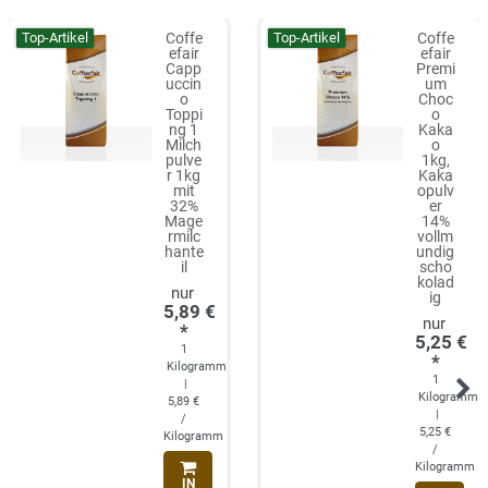
Top-Artikel
Top-Artikel
Coffe
Coffe
efair
efair
Capp
Premi
uccin
um
o
Choc
Toppi
o
ng 1
Kaka
Milch
o
pulve
1kg,
r 1kg
Kaka
mit
opulv
32%
er
Mage
14%
rmilc
vollm
hante
undig
il
scho
kolad
ig
5,89 €
*
5,25 €
1
*
Kilogramm
1
|
Kilogramm
5,89 €
|
/
5,25 €
Kilogramm
/
Kilogramm
IN