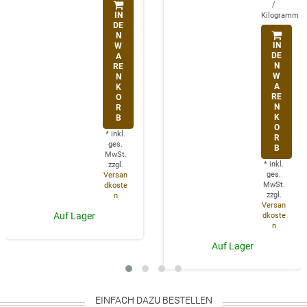
/
IN
Kilogramm
DE
N
IN
W
DE
A
N
RE
W
N
A
K
RE
O
N
R
K
B
O
*
inkl.
R
ges.
B
MwSt.
*
inkl.
zzgl.
ges.
Versan
MwSt.
dkoste
zzgl.
n
Versan
Auf Lager
dkoste
n
Auf Lager
EINFACH DAZU BESTELLEN