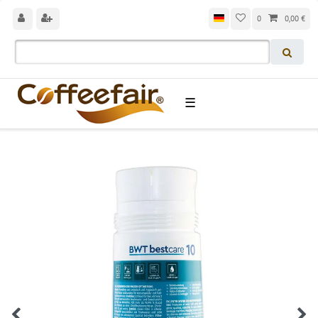
0
0,00 €
☰