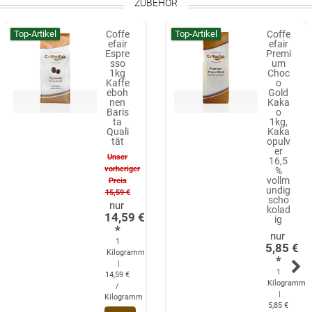
ZUBEHÖR
Top-Artikel
Top-Artikel
Coffe
Coffe
efair
efair
Espre
Premi
sso
um
1kg
Choc
Kaffe
o
eboh
Gold
nen
Kaka
Baris
o
ta
1kg,
Quali
Kaka
tät
opulv
er
Unser
16,5
vorheriger
%
vollm
Preis
undig
15,59 €
scho
kolad
14,59 €
ig
*
1
5,85 €
Kilogramm
*
|
1
14,59 €
Kilogramm
/
|
Kilogramm
5,85 €