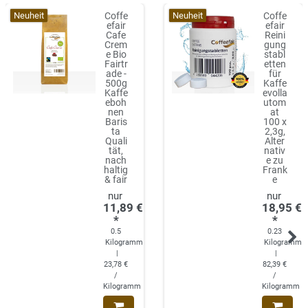
Neuheit
Neuheit
Coffe
Coffe
efair
efair
Cafe
Reini
Crem
gung
e Bio
stabl
Fairtr
etten
ade -
für
500g
Kaffe
Kaffe
evolla
eboh
utom
nen
at
Baris
100 x
ta
2,3g,
Quali
Alter
tät,
nativ
nach
e zu
haltig
Frank
& fair
e
11,89 €
18,95 €
*
*
0.5
0.23
Kilogramm
Kilogramm
|
|
23,78 €
82,39 €
/
/
Kilogramm
Kilogramm