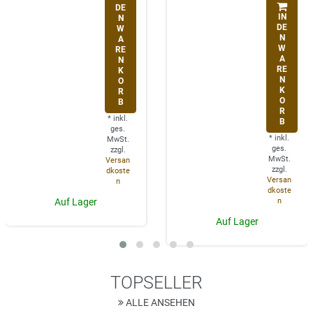
DE
IN
N
DE
W
N
A
W
RE
A
N
RE
K
N
O
K
R
O
B
R
*
inkl.
B
ges.
*
inkl.
MwSt.
ges.
zzgl.
MwSt.
Versan
zzgl.
dkoste
Versan
n
dkoste
n
Auf Lager
Auf Lager
TOPSELLER
ALLE ANSEHEN