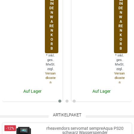
IN
IN
DE
DE
N
N
W
W
A
A
RE
RE
N
N
K
K
O
O
R
R
B
B
*
inkl.
*
inkl.
ges.
ges.
MwSt.
MwSt.
zzgl.
zzgl.
Versan
Versan
dkoste
dkoste
n
n
Auf Lager
Auf Lager
ARTIKELPAKET
-12%
rheavendors servomat sempreAqua PS20
schwarz Wasserspender