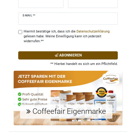
Newsletter
E-MAIL **
Honig
Hiermit bestätige ich, dass ich die
Daten­schutz­erklärung
gelesen habe. Meine Einwilligung kann ich jederzeit
widerrufen.**
ABONNIEREN
** Hierbei handelt es sich um ein Pflichtfeld.
Coffeefair Eigenmarke