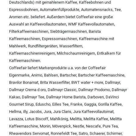
Deutschlands) mit
gemahlenem Kaffee
,
Kaffeebohnen und
Espressobohnen
,
Automatenfüllprodukte
,
Automatensnacks
,
Tee
,
Aromen
etc. beliefert. Außerdem bietet Coffeefair eine große
Auswahl an
Kaffeevollautomaten
,
WMF Kaffeevollautomaten
,
Filterkaffeemaschinen
,
Siebträgermaschinen
,
Barista
Kaffeemaschinen
,
Espressomaschinen
,
Kaffeemaschine mit
Mahlwerk
,
Rundfiltergeräten
,
Wasserfiltern
,
Kaffeemaschinenreinigern
,
Milchschaumreinigern
,
Entkalkern für
Kaffeemaschinen
.
Coffeefair liefert Markenprodukte u.a. von der
Coffeefair
Eigenmarke
,
Animo
,
Bahlsen
,
Bartscher
,
Bartscher Kaffeemaschine
,
Bravilor Bonamat
,
Brita Wasserfilter
,
BWT water + more
,
Dallmayr
,
Dallmayr Crema d oro
,
Dallmayr Classic
,
Dallmayr Prodomo
,
Dallmayr
Kakao
,
Dallmayr Tee
,
Dallmayr Home Barista
,
Darboven
,
DaVinci
Gourmet Sirup
,
Eduscho
,
Eilles Tee
,
Franke
,
Gaggia
,
Gorilla Kaffee
,
Hellma
,
illy
,
Jacobs
,
Jura
,
Jura Claris
,
Jura Kaffeevollautomat
,
Lavazza
,
Lotus Biscoff
,
Mahlkönig
,
Melitta
,
Melitta Kaffee
,
Melitta
Kaffeemaschine
,
Monin
,
Mövenpick
,
Nestle
,
Nescafe
,
Pure Tea
,
Rheavendors Servomat
,
Ronnefeldt Tee
,
Satro
,
Schaerer
,
Schirmer
,