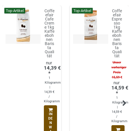
Top-Artikel
Top-Artikel
Coffe
Coffe
efair
efair
Cafe
Espre
Crem
sso
e 1kg
1kg
Kaffe
Kaffe
eboh
eboh
nen
nen
Baris
Baris
ta
ta
Quali
Quali
tät
tät
Unser
14,39 €
vorheriger
*
Preis
15,59 €
1
Kilogramm
14,59 €
|
14,39 €
*
/
1
Kilogramm
Kilogramm
|
14,59 €
IN
/
DE
Kilogramm
N
W