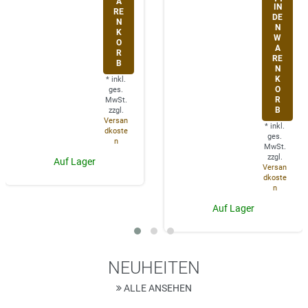
A
IN
RE
DE
N
N
K
W
O
A
R
RE
B
N
K
*
inkl.
O
ges.
R
MwSt.
B
zzgl.
Versan
*
inkl.
dkoste
ges.
n
MwSt.
zzgl.
Auf Lager
Versan
dkoste
n
Auf Lager
NEUHEITEN
ALLE ANSEHEN