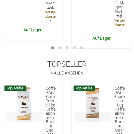
*
inkl.
MwSt.
ges.
zzgl.
MwSt.
Versan
zzgl.
dkoste
Versan
n
dkoste
n
Auf Lager
Auf Lager
TOPSELLER
ALLE ANSEHEN
Top-Artikel
Top-Artikel
Coffe
Coffe
efair
efair
Cafe
Espre
Crem
sso
e 1kg
1kg
Kaffe
Kaffe
eboh
eboh
nen
nen
Baris
Baris
ta
ta
Quali
Quali