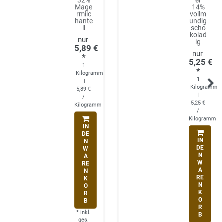
Mage
14%
rmilc
vollm
hante
undig
il
scho
kolad
ig
5,89 €
*
5,25 €
1
*
Kilogramm
1
|
Kilogramm
5,89 €
|
/
5,25 €
Kilogramm
/
Kilogramm
IN
DE
IN
N
DE
W
N
A
W
RE
A
N
RE
K
N
O
K
R
O
B
R
*
inkl.
B
ges.