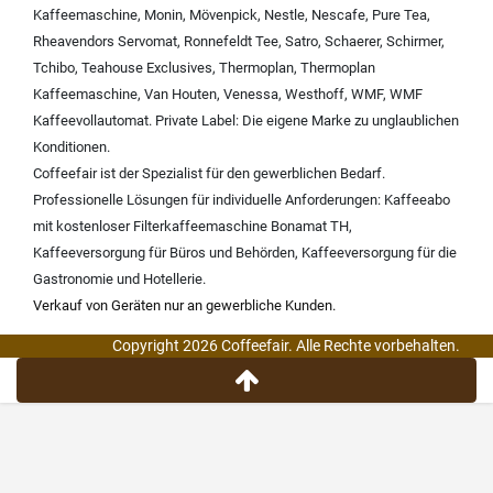
Kaffeemaschine
,
Monin
,
Mövenpick
,
Nestle
,
Nescafe
,
Pure Tea
,
Rheavendors Servomat
,
Ronnefeldt Tee
,
Satro
,
Schaerer
,
Schirmer
,
Tchibo
,
Teahouse Exclusives
,
Thermoplan
,
Thermoplan
Kaffeemaschine
,
Van Houten
,
Venessa
,
Westhoff
,
WMF
,
WMF
Kaffeevollautomat
.
Private Label:
Die eigene Marke zu unglaublichen
Konditionen.
Coffeefair ist der Spezialist für den gewerblichen Bedarf.
Professionelle Lösungen für individuelle Anforderungen:
Kaffeeabo
mit kostenloser Filterkaffeemaschine Bonamat TH
,
Kaffeeversorgung für Büros und Behörden
,
Kaffeeversorgung für die
Gastronomie und Hotellerie
.
Verkauf von Geräten nur an gewerbliche Kunden.
Copyright 2026 Coffeefair. Alle Rechte vorbehalten.