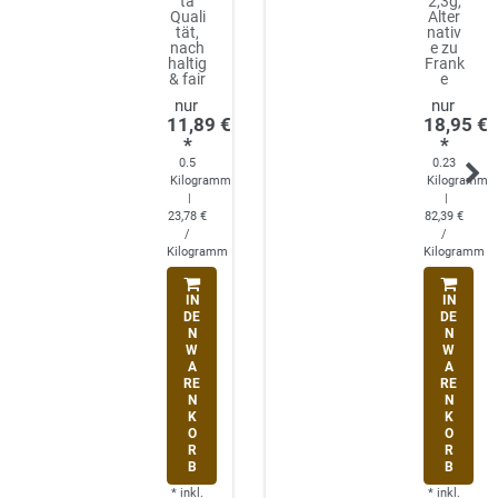
ta
2,3g,
Quali
Alter
tät,
nativ
nach
e zu
haltig
Frank
& fair
e
11,89 €
18,95 €
*
*
0.5
0.23
Kilogramm
Kilogramm
|
|
23,78 €
82,39 €
/
/
Kilogramm
Kilogramm
IN
IN
DE
DE
N
N
W
W
A
A
RE
RE
N
N
K
K
O
O
R
R
B
B
*
inkl.
*
inkl.