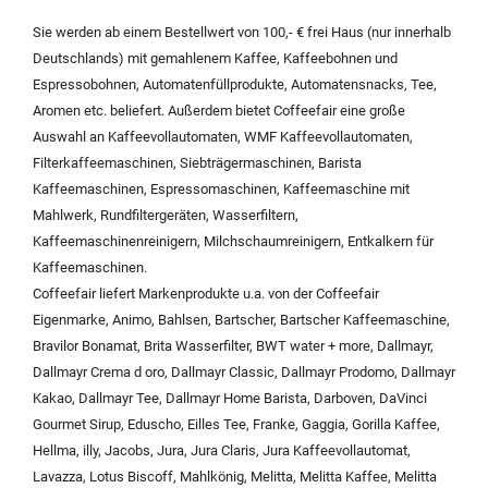
Sie werden ab einem Bestellwert von 100,- € frei Haus (nur innerhalb
Deutschlands) mit
gemahlenem Kaffee
,
Kaffeebohnen und
Espressobohnen
,
Automatenfüllprodukte
,
Automatensnacks
,
Tee
,
Aromen
etc. beliefert. Außerdem bietet Coffeefair eine große
Auswahl an
Kaffeevollautomaten
,
WMF Kaffeevollautomaten
,
Filterkaffeemaschinen
,
Siebträgermaschinen
,
Barista
Kaffeemaschinen
,
Espressomaschinen
,
Kaffeemaschine mit
Mahlwerk
,
Rundfiltergeräten
,
Wasserfiltern
,
Kaffeemaschinenreinigern
,
Milchschaumreinigern
,
Entkalkern für
Kaffeemaschinen
.
Coffeefair liefert Markenprodukte u.a. von der
Coffeefair
Eigenmarke
,
Animo
,
Bahlsen
,
Bartscher
,
Bartscher Kaffeemaschine
,
Bravilor Bonamat
,
Brita Wasserfilter
,
BWT water + more
,
Dallmayr
,
Dallmayr Crema d oro
,
Dallmayr Classic
,
Dallmayr Prodomo
,
Dallmayr
Kakao
,
Dallmayr Tee
,
Dallmayr Home Barista
,
Darboven
,
DaVinci
Gourmet Sirup
,
Eduscho
,
Eilles Tee
,
Franke
,
Gaggia
,
Gorilla Kaffee
,
Hellma
,
illy
,
Jacobs
,
Jura
,
Jura Claris
,
Jura Kaffeevollautomat
,
Lavazza
,
Lotus Biscoff
,
Mahlkönig
,
Melitta
,
Melitta Kaffee
,
Melitta