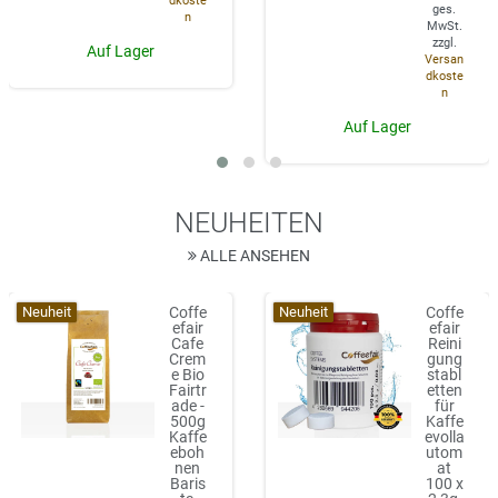
dkoste
ges.
n
MwSt.
zzgl.
Auf Lager
Versan
dkoste
n
Auf Lager
NEUHEITEN
ALLE ANSEHEN
Neuheit
Neuheit
Coffe
Coffe
efair
efair
Cafe
Reini
Crem
gung
e Bio
stabl
Fairtr
etten
ade -
für
500g
Kaffe
Kaffe
evolla
eboh
utom
nen
at
Baris
100 x