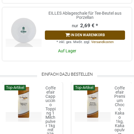
EILLES Ablageschale für Tee-Beutel aus
Porzellan
2,69 € *
IN DEN WARENKORB
*
inkl. ges. MwSt.
zzgl.
Versandkosten
Auf Lager
EINFACH DAZU BESTELLEN
Top-Artikel
Top-Artikel
Coffe
Coffe
efair
efair
Capp
Premi
uccin
um
o
Choc
Toppi
o
ng 1
Kaka
Milch
o
pulve
1kg,
r 1kg
Kaka
mit
opulv
32%
er