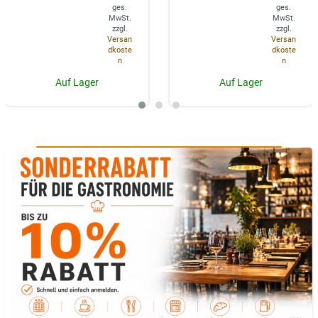
ges.
ges.
MwSt.
MwSt.
zzgl.
zzgl.
Versan
Versan
dkoste
dkoste
n
n
Auf Lager
Auf Lager