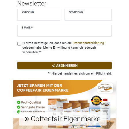
Newsletter
VORNAME
NACHNAME
Newsletter
E-MAIL **
Honig
Hiermit bestätige ich, dass ich die
Daten­schutz­erklärung
gelesen habe. Meine Einwilligung kann ich jederzeit
widerrufen.**
ABONNIEREN
** Hierbei handelt es sich um ein Pflichtfeld.
Coffeefair Eigenmarke