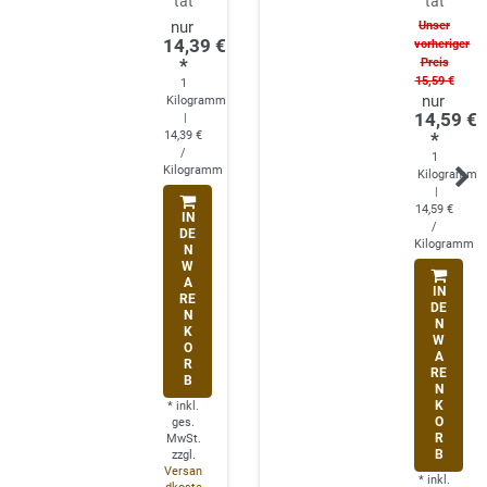
tät
tät
Unser
14,39 €
vorheriger
*
Preis
15,59 €
1
Kilogramm
14,59 €
|
14,39 €
*
/
1
Kilogramm
Kilogramm
|
14,59 €
IN
/
DE
Kilogramm
N
W
A
IN
RE
DE
N
N
K
W
O
A
R
RE
B
N
K
*
inkl.
O
ges.
R
MwSt.
B
zzgl.
Versan
*
inkl.