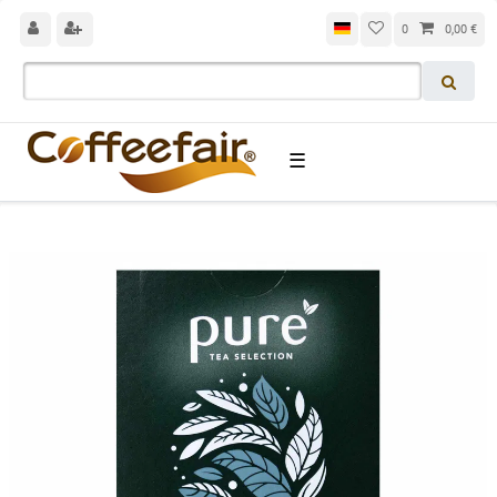
0
0,00 €
☰