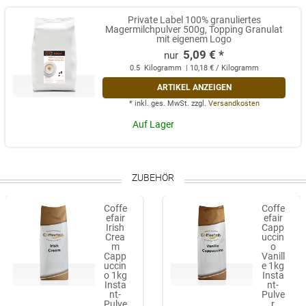
Private Label 100% granuliertes
Magermilchpulver 500g, Topping Granulat
mit eigenem Logo
5,09 € *
0.5
Kilogramm
| 10,18 € / Kilogramm
ARTIKEL ANZEIGEN
*
inkl. ges. MwSt.
zzgl.
Versandkosten
Auf Lager
ZUBEHÖR
Coffe
Coffe
efair
efair
Irish
Capp
Crea
uccin
m
o
Capp
Vanill
uccin
e 1kg
o 1kg
Insta
Insta
nt-
nt-
Pulve
Pulve
r