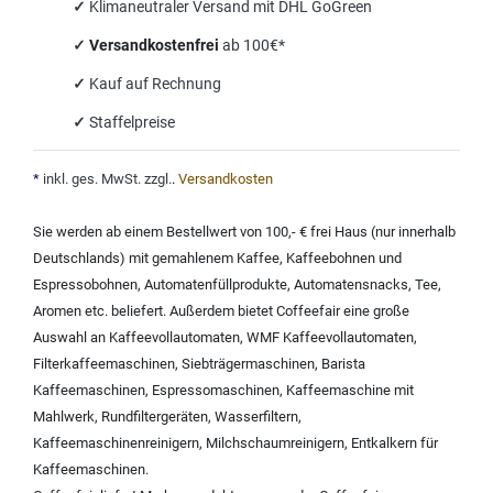
✓
Klimaneutraler Versand mit DHL GoGreen
✓
Versandkostenfrei
ab 100€*
✓
Kauf auf Rechnung
✓
Staffelpreise
*
inkl. ges. MwSt. zzgl.
.
Versandkosten
Sie werden ab einem Bestellwert von 100,- € frei Haus (nur innerhalb
Deutschlands) mit
gemahlenem Kaffee
,
Kaffeebohnen und
Espressobohnen
,
Automatenfüllprodukte
,
Automatensnacks
,
Tee
,
Aromen
etc. beliefert. Außerdem bietet Coffeefair eine große
Auswahl an
Kaffeevollautomaten
,
WMF Kaffeevollautomaten
,
Filterkaffeemaschinen
,
Siebträgermaschinen
,
Barista
Kaffeemaschinen
,
Espressomaschinen
,
Kaffeemaschine mit
Mahlwerk
,
Rundfiltergeräten
,
Wasserfiltern
,
Kaffeemaschinenreinigern
,
Milchschaumreinigern
,
Entkalkern für
Kaffeemaschinen
.