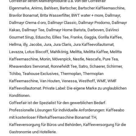
Coffeefair liefert Markenprodukte u.a. von der
Coffeefair
Eigenmarke
,
Animo
,
Bahlsen
,
Bartscher
,
Bartscher Kaffeemaschine
,
Bravilor Bonamat
,
Brita Wasserfilter
,
BWT water + more
,
Dallmayr
,
Dallmayr Crema d oro
,
Dallmayr Classic
,
Dallmayr Prodomo
,
Dallmayr
Kakao
,
Dallmayr Tee
,
Dallmayr Home Barista
,
Darboven
,
DaVinci
Gourmet Sirup
,
Eduscho
,
Eilles Tee
,
Franke
,
Gaggia
,
Gorilla Kaffee
,
Hellma
,
illy
,
Jacobs
,
Jura
,
Jura Claris
,
Jura Kaffeevollautomat
,
Lavazza
,
Lotus Biscoff
,
Mahlkönig
,
Melitta
,
Melitta Kaffee
,
Melitta
Kaffeemaschine
,
Monin
,
Mövenpick
,
Nestle
,
Nescafe
,
Pure Tea
,
Rheavendors Servomat
,
Ronnefeldt Tee
,
Satro
,
Schaerer
,
Schirmer
,
Tchibo
,
Teahouse Exclusives
,
Thermoplan
,
Thermoplan
Kaffeemaschine
,
Van Houten
,
Venessa
,
Westhoff
,
WMF
,
WMF
Kaffeevollautomat
.
Private Label:
Die eigene Marke zu unglaublichen
Konditionen.
Coffeefair ist der Spezialist für den gewerblichen Bedarf.
Professionelle Lösungen für individuelle Anforderungen:
Kaffeeabo
mit kostenloser Filterkaffeemaschine Bonamat TH
,
Kaffeeversorgung für Büros und Behörden
,
Kaffeeversorgung für die
Gastronomie und Hotellerie
.