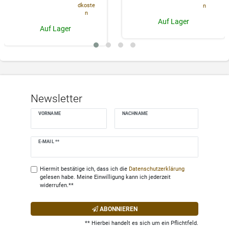
dkoste
n
n
Auf Lager
Auf Lager
Newsletter
VORNAME
NACHNAME
Newsletter
E-MAIL **
Honig
Hiermit bestätige ich, dass ich die
Daten­schutz­erklärung
gelesen habe. Meine Einwilligung kann ich jederzeit
widerrufen.**
ABONNIEREN
** Hierbei handelt es sich um ein Pflichtfeld.