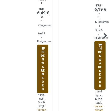
r
6,19 €
6,49 €
*
*
1
1
Kilogramm
Kilogramm
|
|
6,19 €
6,49 €
/
/
Kilogramm
Kilogramm
IN
IN
DE
DE
N
N
W
W
A
A
RE
RE
N
N
K
K
O
O
R
R
B
B
*
inkl.
*
inkl.
ges.
ges.
MwSt.
MwSt.
zzgl.
zzgl.
Versan
Versan
dkoste