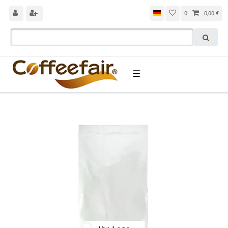
0
0,00 €
☰