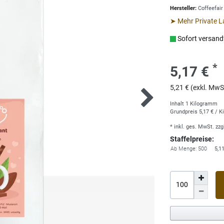
Hersteller:
Coffeefair
➤ Mehr Private L
Sofort versandf
*
5,17 €
5,21 € (exkl. MwS
Inhalt
1
Kilogramm
Grundpreis
5,17 € / 
* inkl. ges. MwSt. zzg
Staffelpreise:
Ab Menge: 500
5,1