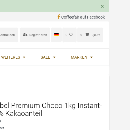
×
Coffeefair auf Facebook
Anmelden
Registrieren
0
0
0,00 €
 WEITERES
SALE
MARKEN
abel Premium Choco 1kg Instant-
% Kakaoanteil
9
det