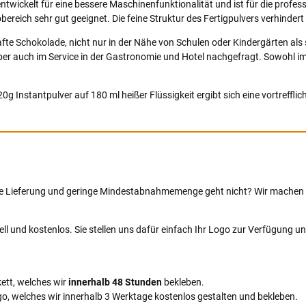
twickelt für eine bessere Maschinenfunktionalität und ist für die profe
eich sehr gut geeignet. Die feine Struktur des Fertigpulvers verhindert
e Schokolade, nicht nur in der Nähe von Schulen oder Kindergärten als s
ber auch im Service in der Gastronomie und Hotel nachgefragt. Sowohl i
g Instantpulver auf 180 ml heißer Flüssigkeit ergibt sich eine vortrefflich
lle Lieferung und geringe Mindestabnahmemenge geht nicht? Wir machen 
ell und kostenlos. Sie stellen uns dafür einfach Ihr Logo zur Verfügung und 
kett, welches wir
innerhalb 48 Stunden
bekleben.
ogo, welches wir innerhalb 3 Werktage kostenlos gestalten und bekleben.