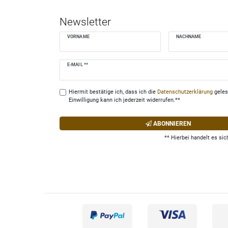
Newsletter
VORNAME
NACHNAME
Newsletter
E-MAIL **
Honig
Hiermit bestätige ich, dass ich die
Daten­schutz­erklärung
geles
Einwilligung kann ich jederzeit widerrufen.**
ABONNIEREN
** Hierbei handelt es sich