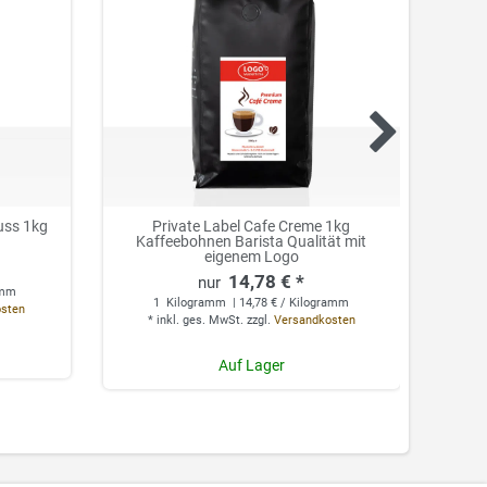
uss 1kg
Private Label Cafe Creme 1kg
Kaffeebohnen Barista Qualität mit
Ka
eigenem Logo
14,78 € *
amm
1
Kilogramm
| 14,78 € / Kilogramm
osten
*
inkl. ges. MwSt.
zzgl.
Versandkosten
*
Auf Lager