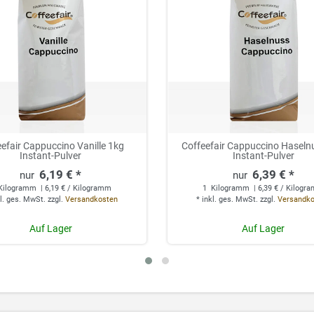
efair Cappuccino Vanille 1kg
Coffeefair Cappuccino Haseln
Instant-Pulver
Instant-Pulver
6,19 € *
6,39 € *
Kilogramm
| 6,19 € / Kilogramm
1
Kilogramm
| 6,39 € / Kilogr
l. ges. MwSt.
zzgl.
Versandkosten
*
inkl. ges. MwSt.
zzgl.
Versandk
Auf Lager
Auf Lager