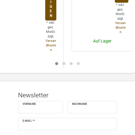
I
*
inkl.
G
ges.
E
MwSt.
N
zzgl.
*
inkl.
Versan
ges.
dkoste
MwSt.
n
zzgl.
Auf Lager
Versan
dkoste
n
Newsletter
VORNAME
NACHNAME
Newsletter
E-MAIL **
Honig