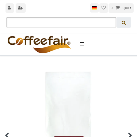
0
0,00 €
☰