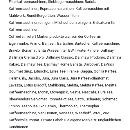
Filterkaffeemaschinen
,
Siebträgermaschinen
,
Barista
Kaffeemaschinen
,
Espressomaschinen
,
Kaffeemaschine mit
Mahlwerk
,
Rundfiltergeräten
,
Wasserfiltern
,
Kaffeemaschinenreinigern
,
Milchschaumreinigern
,
Entkalkern für
Kaffeemaschinen
.
Coffeefair liefert Markenprodukte u.a. von der
Coffeefair
Eigenmarke
,
Animo
,
Bahlsen
,
Bartscher
,
Bartscher Kaffeemaschine
,
Bravilor Bonamat
,
Brita Wasserfilter
,
BWT water + more
,
Dallmayr
,
Dallmayr Crema d oro
,
Dallmayr Classic
,
Dallmayr Prodomo
,
Dallmayr
Kakao
,
Dallmayr Tee
,
Dallmayr Home Barista
,
Darboven
,
DaVinci
Gourmet Sirup
,
Eduscho
,
Eilles Tee
,
Franke
,
Gaggia
,
Gorilla Kaffee
,
Hellma
,
illy
,
Jacobs
,
Jura
,
Jura Claris
,
Jura Kaffeevollautomat
,
Lavazza
,
Lotus Biscoff
,
Mahlkönig
,
Melitta
,
Melitta Kaffee
,
Melitta
Kaffeemaschine
,
Monin
,
Mövenpick
,
Nestle
,
Nescafe
,
Pure Tea
,
Rheavendors Servomat
,
Ronnefeldt Tee
,
Satro
,
Schaerer
,
Schirmer
,
Tchibo
,
Teahouse Exclusives
,
Thermoplan
,
Thermoplan
Kaffeemaschine
,
Van Houten
,
Venessa
,
Westhoff
,
WMF
,
WMF
Kaffeevollautomat
.
Private Label:
Die eigene Marke zu unglaublichen
Konditionen.