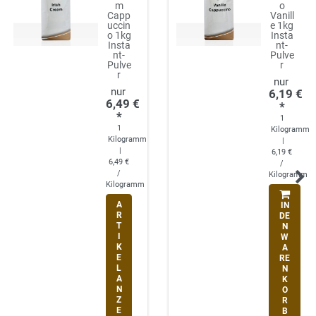
m
o
Capp
Vanill
uccin
e 1kg
o 1kg
Insta
Insta
nt-
nt-
Pulve
Pulve
r
r
6,19 €
6,49 €
*
*
1
1
Kilogramm
Kilogramm
|
|
6,19 €
6,49 €
/
/
Kilogramm
Kilogramm
A
IN
R
DE
T
N
I
W
K
A
E
RE
L
N
A
K
N
O
Z
R
E
B