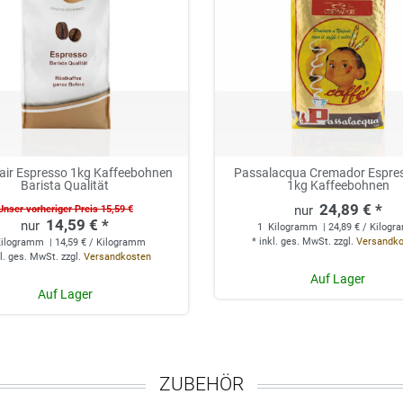
air Espresso 1kg Kaffeebohnen
Passalacqua Cremador Espre
Barista Qualität
1kg Kaffeebohnen
24,89 € *
Unser vorheriger Preis 15,59 €
14,59 € *
1
Kilogramm
| 24,89 € / Kilog
*
inkl. ges. MwSt.
zzgl.
Versandk
ilogramm
| 14,59 € / Kilogramm
l. ges. MwSt.
zzgl.
Versandkosten
Auf Lager
Auf Lager
ZUBEHÖR