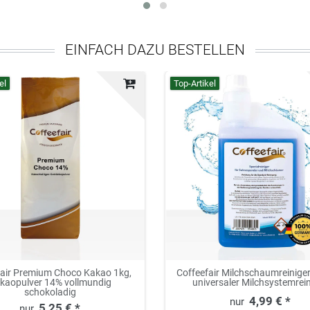
EINFACH DAZU BESTELLEN
el
Top-Artikel
fair Premium Choco Kakao 1kg,
Coffeefair Milchschaumreiniger 
kaopulver 14% vollmundig
universaler Milchsystemrei
schokoladig
4,99 € *
5,25 € *