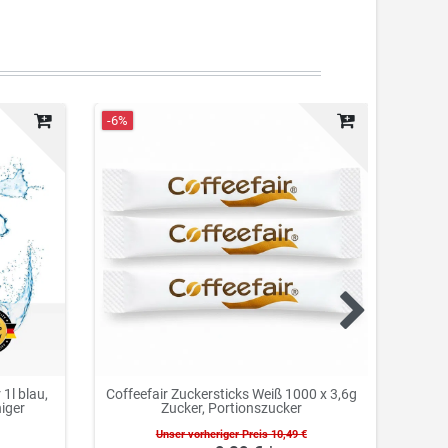
-6%
Neuhei
1l blau,
Coffeefair Zuckersticks Weiß 1000 x 3,6g
Cof
niger
Zucker, Portionszucker
Unser vorheriger Preis 10,49 €