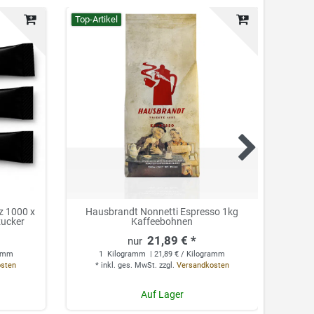
Top-Artikel
z 1000 x
Hausbrandt Nonnetti Espresso 1kg
Motta
zucker
Kaffeebohnen
21,89 € *
ramm
1
Kilogramm
| 21,89 € / Kilogramm
*
osten
*
inkl. ges. MwSt.
zzgl.
Versandkosten
Auf Lager