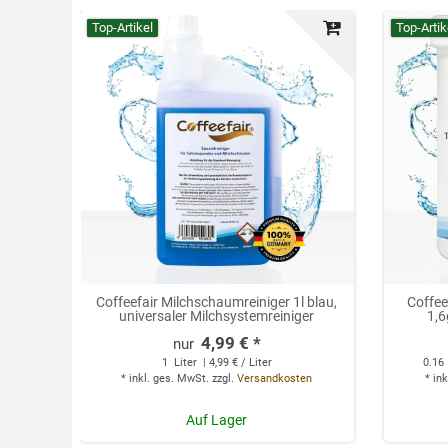
Top-Artikel
Top-Artik
Coffeefair Milchschaumreiniger 1l blau,
Coffee
universaler Milchsystemreiniger
1,6
4,99 € *
1
Liter
| 4,99 € / Liter
0.16
*
inkl. ges. MwSt.
zzgl.
Versandkosten
*
ink
Auf Lager