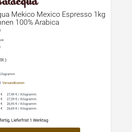
qua Mekico Mexico Espresso 1kg
hnen 100% Arabica
0
qua
*
St.)
 Kilogramm
l.
Versandkosten
 €
27,49 € / Kilogramm
 €
27,39 € / Kilogramm
 €
26,95 € / Kilogramm
 €
26,69 € / Kilogramm
ertig, Lieferfrist 1 Werktag