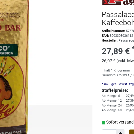
Passalac
Kaffeebo
Artikelnummer:
5767
EAN:
8003303036112
Hersteller:
Passalac
27,89 €
26,07 € (exkl. Mw
Inhalt
1
Kilogramm
Grundpreis
27,89 € /
* inkl. ges. MwSt. zzg
Staffelpreise:
Ab Menge: 6
27,49
Ab Menge: 12
27,39
Ab Menge: 24
26,95
Ab Menge: 60
26,69
Sofort versandf