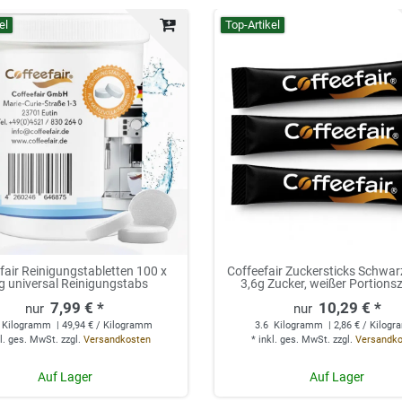
el
Top-Artikel
fair Reinigungstabletten 100 x
Coffeefair Zuckersticks Schwar
g universal Reinigungstabs
3,6g Zucker, weißer Portions
7,99 € *
10,29 € *
Kilogramm
| 49,94 € / Kilogramm
3.6
Kilogramm
| 2,86 € / Kilog
l. ges. MwSt.
zzgl.
Versandkosten
*
inkl. ges. MwSt.
zzgl.
Versandk
Auf Lager
Auf Lager