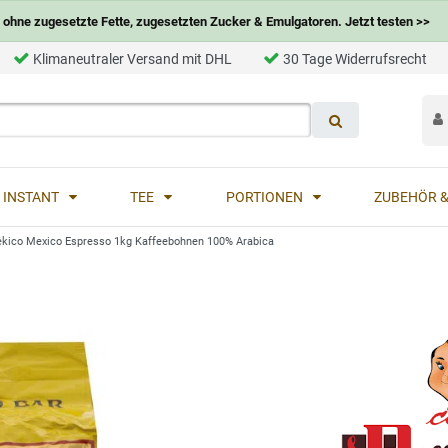
ohne zugesetzte Fette, zugesetzten Zucker & Emulgatoren. Jetzt testen >>
Klimaneutraler Versand mit DHL
30 Tage Widerrufsrecht
INSTANT
TEE
PORTIONEN
ZUBEHÖR &
kico Mexico Espresso 1kg Kaffeebohnen 100% Arabica