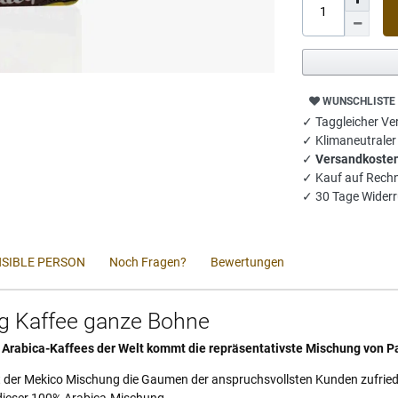
WUNSCHLISTE
✓ Taggleicher Ver
✓ Klimaneutrale
✓
Versandkosten
✓ Kauf auf Rech
✓ 30 Tage Widerr
SIBLE PERSON
Noch Fragen?
Bewertungen
g Kaffee ganze Bohne
n Arabica-Kaffees der Welt kommt die repräsentativste Mischung von 
mit der Mekico Mischung die Gaumen der anspruchsvollsten Kunden zufriede
dieser 100% Arabica-Mischung.