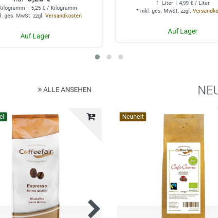
1
Liter
| 4,99 € / Liter
Kilogramm
| 5,25 € / Kilogramm
*
inkl. ges. MwSt.
zzgl.
Versandk
l. ges. MwSt.
zzgl.
Versandkosten
Auf Lager
Auf Lager
NE
ALLE ANSEHEN
el
Top-Artikel
Neuheit