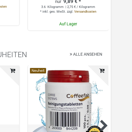
9,89 € *
0.
osten
3.6
Kilogramm
| 2,75 € / Kilogramm
*
*
inkl. ges. MwSt.
zzgl.
Versandkosten
Auf Lager
UHEITEN
ALLE ANSEHEN
Top-Artikel
Neuheit
Top-Ar
Neuhei