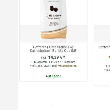
Coffeefair Cafe Creme 1kg
Coffeef
Kaffeebohnen Barista Qualität
14,39 € *
1
Kilogramm
| 14,39 € / Kilogramm
*
inkl. ges. MwSt.
zzgl.
Versandkosten
1
K
*
ink
Auf Lager