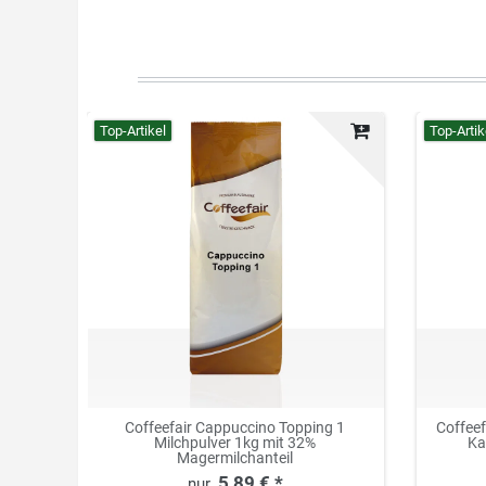
Top-Artikel
Top-Artik
Coffeefair Cappuccino Topping 1
Coffee
Milchpulver 1kg mit 32%
Ka
Magermilchanteil
5,89 € *