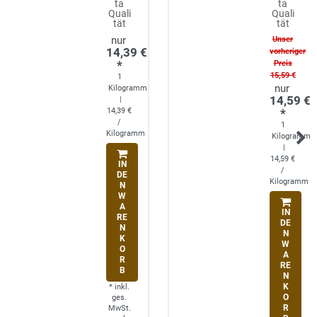
ta
ta
Quali
Quali
tät
tät
Unser
14,39 €
vorheriger
*
Preis
15,59 €
1
Kilogramm
14,59 €
|
14,39 €
*
/
1
Kilogramm
Kilogramm
|
14,59 €
IN
/
DE
Kilogramm
N
W
A
IN
RE
DE
N
N
K
W
O
A
R
RE
B
N
K
*
inkl.
O
ges.
R
MwSt.