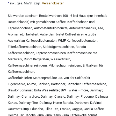
*
inkl. ges. MwSt. zzgl.
.
Versandkosten
Sie werden ab einem Bestellwert von 100,- € frei Haus (nur innerhalb
Deutschlands) mit
gemahlenem Kaffee
,
Kaffeebohnen und
Espressobohnen
,
Automatenfüllprodukte
,
Automatensnacks
,
Tee
,
Aromen
etc. beliefert. Außerdem bietet Coffeefair eine große
Auswahl an
Kaffeevollautomaten
,
WMF Kaffeevollautomaten
,
Filterkaffeemaschinen
,
Siebträgermaschinen
,
Barista
Kaffeemaschinen
,
Espressomaschinen
,
Kaffeemaschine mit
Mahlwerk
,
Rundfiltergeräten
,
Wasserfiltern
,
Kaffeemaschinenreinigern
,
Milchschaumreinigern
,
Entkalkern für
Kaffeemaschinen
.
Coffeefair liefert Markenprodukte u.a. von der
Coffeefair
Eigenmarke
,
Animo
,
Bahlsen
,
Bartscher
,
Bartscher Kaffeemaschine
,
Bravilor Bonamat
,
Brita Wasserfilter
,
BWT water + more
,
Dallmayr
,
Dallmayr Crema d oro
,
Dallmayr Classic
,
Dallmayr Prodomo
,
Dallmayr
Kakao
,
Dallmayr Tee
,
Dallmayr Home Barista
,
Darboven
,
DaVinci
Gourmet Sirup
,
Eduscho
,
Eilles Tee
,
Franke
,
Gaggia
,
Gorilla Kaffee
,
Hellma
,
illy
,
Jacobs
,
Jura
,
Jura Claris
,
Jura Kaffeevollautomat
,