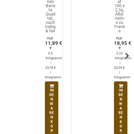
nen
at
Baris
100 x
ta
2,3g,
Quali
Alter
tät,
nativ
nach
e zu
haltig
Frank
& fair
e
11,89 €
18,95 €
*
*
0.5
0.23
Kilogramm
Kilogramm
|
|
23,78 €
82,39 €
/
/
Kilogramm
Kilogramm
IN
IN
DE
DE
N
N
W
W
A
A
RE
RE
N
N
K
K
O
O
R
R