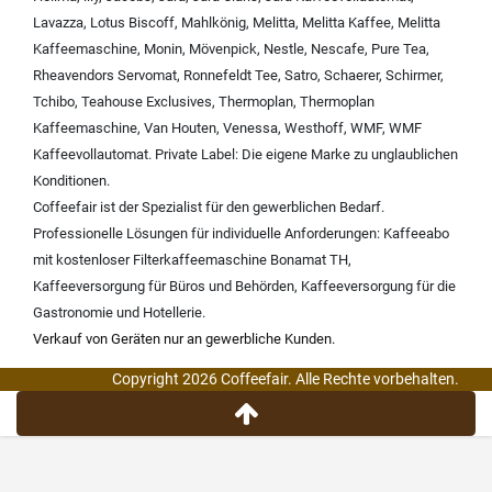
Lavazza
,
Lotus Biscoff
,
Mahlkönig
,
Melitta
,
Melitta Kaffee
,
Melitta
Kaffeemaschine
,
Monin
,
Mövenpick
,
Nestle
,
Nescafe
,
Pure Tea
,
Rheavendors Servomat
,
Ronnefeldt Tee
,
Satro
,
Schaerer
,
Schirmer
,
Tchibo
,
Teahouse Exclusives
,
Thermoplan
,
Thermoplan
Kaffeemaschine
,
Van Houten
,
Venessa
,
Westhoff
,
WMF
,
WMF
Kaffeevollautomat
.
Private Label:
Die eigene Marke zu unglaublichen
Konditionen.
Coffeefair ist der Spezialist für den gewerblichen Bedarf.
Professionelle Lösungen für individuelle Anforderungen:
Kaffeeabo
mit kostenloser Filterkaffeemaschine Bonamat TH
,
Kaffeeversorgung für Büros und Behörden
,
Kaffeeversorgung für die
Gastronomie und Hotellerie
.
Verkauf von Geräten nur an gewerbliche Kunden.
Copyright 2026 Coffeefair. Alle Rechte vorbehalten.