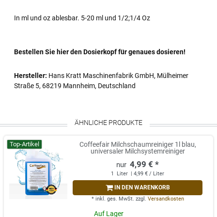
In ml und oz ablesbar. 5-20 ml und 1/2;1/4 Oz
Bestellen Sie hier den Dosierkopf für genaues dosieren!
Hersteller:
Hans Kratt Maschinenfabrik GmbH, Mülheimer
Straße 5, 68219 Mannheim, Deutschland
ÄHNLICHE PRODUKTE
Top-Artikel
Coffeefair Milchschaumreiniger 1l blau,
universaler Milchsystemreiniger
4,99 € *
1
Liter
| 4,99 € / Liter
IN DEN WARENKORB
*
inkl. ges. MwSt.
zzgl.
Versandkosten
Auf Lager