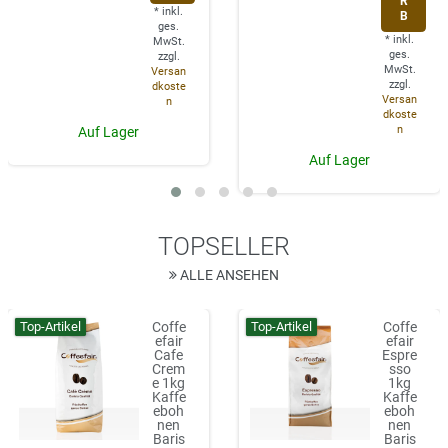
R
*
inkl.
B
ges.
*
inkl.
MwSt.
ges.
zzgl.
MwSt.
Versan
zzgl.
dkoste
Versan
n
dkoste
n
Auf Lager
Auf Lager
TOPSELLER
ALLE ANSEHEN
Top-Artikel
Top-Artikel
Coffe
Coffe
efair
efair
Cafe
Espre
Crem
sso
e 1kg
1kg
Kaffe
Kaffe
eboh
eboh
nen
nen
Baris
Baris