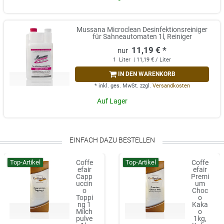
Mussana Microclean Desinfektionsreiniger
für Sahneautomaten 1l, Reiniger
11,19 € *
1
Liter
| 11,19 € / Liter
IN DEN WARENKORB
*
inkl. ges. MwSt.
zzgl.
Versandkosten
Auf Lager
EINFACH DAZU BESTELLEN
Top-Artikel
Top-Artikel
Coffe
Coffe
efair
efair
Capp
Premi
uccin
um
o
Choc
Toppi
o
ng 1
Kaka
Milch
o
pulve
1kg,