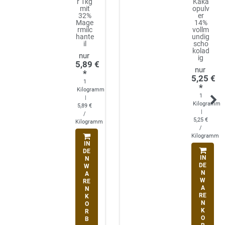
r 1kg
Kaka
mit
opulv
32%
er
Mage
14%
rmilc
vollm
hante
undig
il
scho
kolad
ig
5,89 €
*
5,25 €
1
*
Kilogramm
1
|
Kilogramm
5,89 €
|
/
5,25 €
Kilogramm
/
Kilogramm
IN
DE
IN
N
DE
W
N
A
W
RE
A
N
RE
K
N
O
K
R
O
B