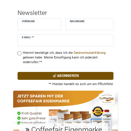
Newsletter
VORNAME
NACHNAME
Newsletter
E-MAIL **
Honig
Hiermit bestätige ich, dass ich die
Daten­schutz­erklärung
gelesen habe. Meine Einwilligung kann ich jederzeit
widerrufen.**
ABONNIEREN
** Hierbei handelt es sich um ein Pflichtfeld.
Coffeefair Eigenmarke