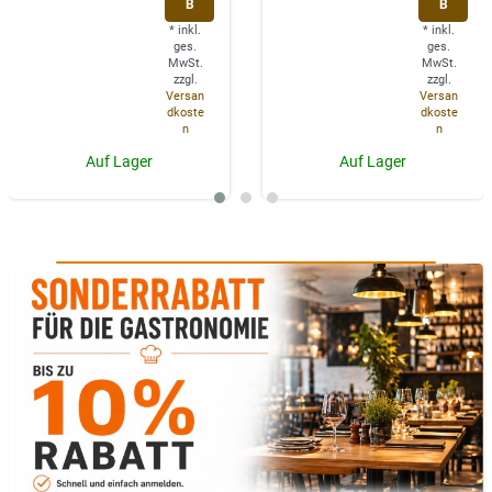
B
B
*
inkl.
*
inkl.
ges.
ges.
MwSt.
MwSt.
zzgl.
zzgl.
Versan
Versan
dkoste
dkoste
n
n
Auf Lager
Auf Lager