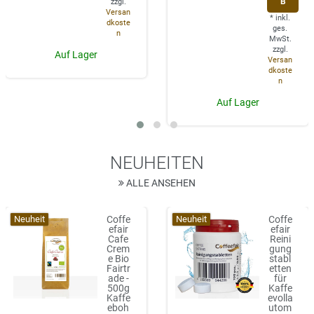
B
zzgl.
Versan
*
inkl.
dkoste
ges.
n
MwSt.
zzgl.
Auf Lager
Versan
dkoste
n
Auf Lager
NEUHEITEN
ALLE ANSEHEN
Neuheit
Neuheit
Coffe
Coffe
efair
efair
Cafe
Reini
Crem
gung
e Bio
stabl
Fairtr
etten
ade -
für
500g
Kaffe
Kaffe
evolla
eboh
utom