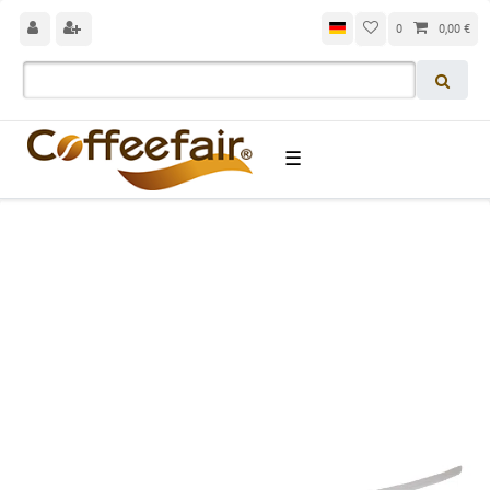
0
0,00 €
☰